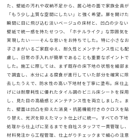
た、壁紙の汚れや収納不足から、居心地の面で家族全員が
「もう少し上質な空間にしたい」と強く希望。扉を開けた
瞬間に目に飛び込む淡いベージュの床材と、凹凸の少ない
壁紙で統一感を持たせつつ、「ホテルライク」な雰囲気を
実現したい──そんな思いをお持ちでした。特に小さなお
子さまがいるご家庭ゆえ、耐久性とメンテナンス性にも配
慮し、日常の手入れが簡単であることも重要なポイントで
した。施工に際しては、まず既存の床下地の状態を細部ま
で調査し、水分による腐食が進行していた部分を確実に除
去したうえで、防水性の高い下地材を丁寧に塗布。床仕上
げには耐摩耗性に優れたタイル調のビニル床シートを採用
し、見た目の高級感とメンテナンス性を両立しました。ま
た、壁面は凹凸を抑えた消臭・抗菌機能付きのクロスを貼
り替え、光沢を抑えたマット仕上げに統一。すべての下地
処理から仕上げに至るまでを自社スタッフで一貫管理し、
材料発注から工程管理、仕上がりチェックまで細心の注意