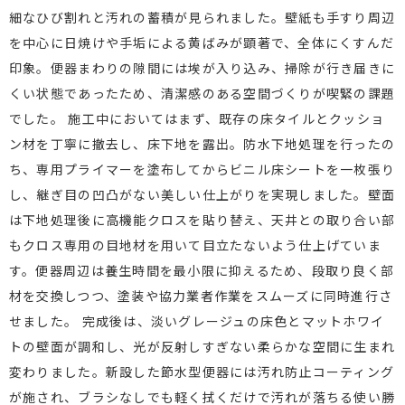
細なひび割れと汚れの蓄積が見られました。壁紙も手すり周辺
を中心に日焼けや手垢による黄ばみが顕著で、全体にくすんだ
印象。便器まわりの隙間には埃が入り込み、掃除が行き届きに
くい状態であったため、清潔感のある空間づくりが喫緊の課題
でした。 施工中においてはまず、既存の床タイルとクッショ
ン材を丁寧に撤去し、床下地を露出。防水下地処理を行ったの
ち、専用プライマーを塗布してからビニル床シートを一枚張り
し、継ぎ目の凹凸がない美しい仕上がりを実現しました。壁面
は下地処理後に高機能クロスを貼り替え、天井との取り合い部
もクロス専用の目地材を用いて目立たないよう仕上げていま
す。便器周辺は養生時間を最小限に抑えるため、段取り良く部
材を交換しつつ、塗装や協力業者作業をスムーズに同時進行さ
せました。 完成後は、淡いグレージュの床色とマットホワイ
トの壁面が調和し、光が反射しすぎない柔らかな空間に生まれ
変わりました。新設した節水型便器には汚れ防止コーティング
が施され、ブラシなしでも軽く拭くだけで汚れが落ちる使い勝