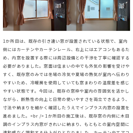
1か所目は、既存の引き違い窓が設置されている状態で、室内
側にはカーテンやカーテンレール、右上にはエアコンもあるた
め、内窓を設置する際には周辺設備との干渉を丁寧に確認する
必要がありました。窓面は住まいの中でも外気の影響を受けや
すく、既存窓のみでは冬場の冷気や夏場の熱気が室内へ伝わり
やすいため、冷暖房を使用していても窓まわりの温度差を感じ
やすい状態です。今回は、既存の窓枠や室内の雰囲気を活かし
ながら、断熱性の向上と日常の使いやすさを両立できるよう、
寸法や納まりを細かく確認したうえでインプラス内窓の設置を
進めました。<br /> 1か所目の施工後は、既存窓の内側に木目
調のインプラス内窓がきれいに納まり、もともとの室内空間に
違和感なく調和する仕上がりとなりました。カーテンやエアコ