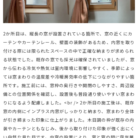
2か所目は、縦長の窓が設置されている箇所で、窓の近くにカ
ーテンやカーテンレール、壁面の装飾があるため、内窓を取り
付ける際には限られたスペースの中で正確な納まりが求められ
る状態でした。既存の窓でも採光は確保されていましたが、窓
から伝わる冷気や熱気は室内環境に影響しやすく、季節によっ
ては窓まわりの温度差や冷暖房効率の低下につながりやすい箇
所です。施工前には、窓枠の奥行きや開閉のしやすさ、周辺設
備との位置関係を確認し、設置後も普段通り使いやすい窓まわ
りになるよう配慮しました。<br /> 2か所目の施工後は、既存
窓の内側にインプラス内窓がしっかりと納まり、窓まわり全体
が引き締まった印象に仕上がりました。木目調の枠が既存の内
装やカーテンともなじみ、後から取り付けた印象が強く出にく
い自然な見た目です。内窓の設置により、窓と窓の間に空気層