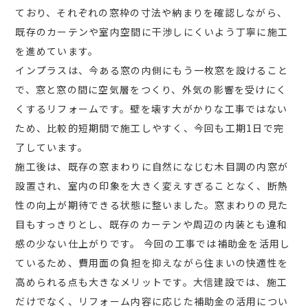
ており、それぞれの窓枠の寸法や納まりを確認しながら、
既存のカーテンや室内空間に干渉しにくいよう丁寧に施工
を進めています。
インプラスは、今ある窓の内側にもう一枚窓を設けること
で、窓と窓の間に空気層をつくり、外気の影響を受けにく
くするリフォームです。壁を壊す大がかりな工事ではない
ため、比較的短期間で施工しやすく、今回も工期1日で完
了しています。
施工後は、既存の窓まわりに自然になじむ木目調の内窓が
設置され、室内の印象を大きく変えすぎることなく、断熱
性の向上が期待できる状態に整いました。窓まわりの見た
目もすっきりとし、既存のカーテンや周辺の内装とも違和
感の少ない仕上がりです。 今回の工事では補助金を活用し
ているため、費用面の負担を抑えながら住まいの快適性を
高められる点も大きなメリットです。大信建設では、施工
だけでなく、リフォーム内容に応じた補助金の活用につい