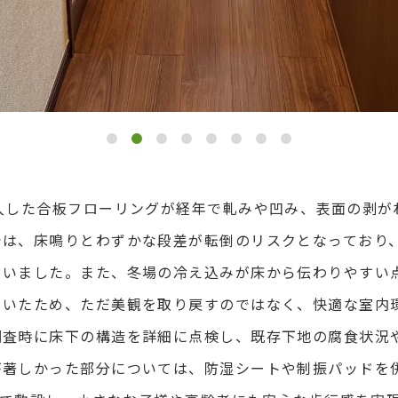
入した合板フローリングが経年で軋みや凹み、表面の剥が
では、床鳴りとわずかな段差が転倒のリスクとなっており
ていました。また、冬場の冷え込みが床から伝わりやすい
ていたため、ただ美観を取り戻すのではなく、快適な室内
調査時に床下の構造を詳細に点検し、既存下地の腐食状況
が著しかった部分については、防湿シートや制振パッドを