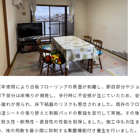
経年使用により合板フローリングの表面が剥離し、節目部分やジョ
廊下部分は床鳴りが頻発し、歩行時に不安感が生じていたため、安
も破れが見られ、床下結露のリスクも懸念されました。既存のフロ
防湿シートの張り替えと制振パッドの敷設を並行して実施。その後
に耐久性・断熱性・遮音性の性能を担保しました。施工中もお住ま
つ、埃の飛散を最小限に抑制する集塵機能付き養生を行いました。