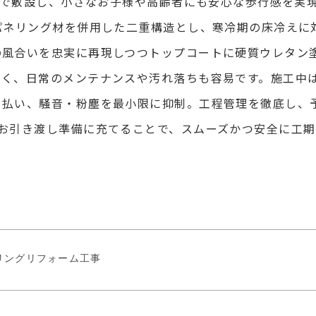
々まで敷設し、小さなお子様や高齢者にも安心な歩行感を実
パネリング材を併用した二重構造とし、寒冷期の床冷えに
の風合いを忠実に再現しつつトップコートに硬質ウレタン
くく、日常のメンテナンスや汚れ落ちも容易です。施工中
を払い、騒音・粉塵を最小限に抑制。工程管理を徹底し、
とお引き渡し準備に充てることで、スムーズかつ安全に工
リングリフォーム工事