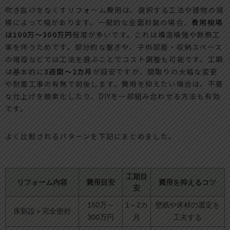
吹き抜けをなくすリフォーム費用は、選択する工法や建物の規
模によって幅があります。一般的な全面封鎖の場合、
費用相場
は100万～300万円
程度が多いです。これは構造補強や断熱工
事を伴うためです。部分的な塞ぎや、子供部屋・収納スペース
の増設などでは工法を選ぶことでコスト調整も可能です。工期
は基本的に
3週間～2カ月
が目安ですが、間取りの大幅な変更
や耐震工事の有無で前後します。費用を抑えたい場合は、不要
な仕上げを簡素化したり、DIYを一部組み合わせる方法も有効
です。
よく比較されるパターンを下記にまとめました。
工期目
リフォーム内容
費用目安
費用を抑えるコツ
安
150万～
1～2カ
壁紙や床材の選定を
床新設＋完全密封
300万円
月
工夫する