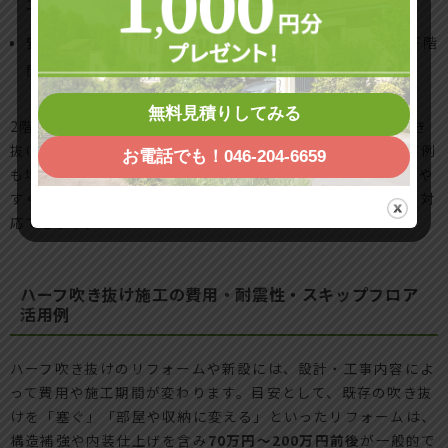
エネ
安全性と防音性も強化
：子どもやペットの落下防止、上下階
間の音漏れ低減が可能
無料見積りしてみる
2階ホールやファミリースペースとも相性が良く、「玄関吹き
抜けリフォーム」や「リビングを半分だけ吹き抜けに」の事例
お電話でも！046-204-6659
も増えています。部屋の用途や間取りに応じて柔軟に設置しや
すく、小規模リノベーションから全面リフォームまで幅広く対
応できます。
ハーフ吹き抜け施工の費用・耐震性・スキップフロア
活用例
ハーフ吹き抜けのリフォームや新設には、設計・工事内容によ
って費用や施工期間が変わります。目安として、既存の吹き抜
けを「塞ぐ」「部屋や収納に変える」といったリフォームは、
構造補強や内装仕上げを含み
70万円～200万円前後
が一般的で