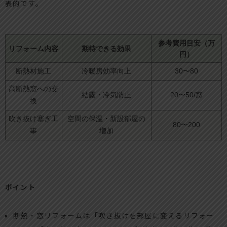
表的です。
参考費用目安（万
リフォーム内容
期待できる効果
円）
断熱材施工
冷暖房効率向上
30〜80
高断熱窓への交
結露・冷気防止
20〜50/窓
換
吹き抜け塞ぎ工
空間の保温・新設部屋の
80〜200
事
増加
ポイント
断熱・窓リフォームは「吹き抜けを部屋に変えるリフォー