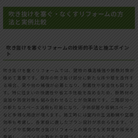
吹き抜けを塞ぐ・なくすリフォームの方
法と実例比較
吹き抜けを塞ぐリフォームの技術的手法と施工ポイン
ト
吹き抜けを塞ぐリフォームでは、建物の構造補強や断熱対策が
極めて重要です。既存の吹き抜け部分に新たな床や壁を造作す
る場合、梁や柱の補強が必要となり、耐震性や安全性も図りま
す。特に住まいの快適性や省エネ性能を高めるため、断熱材の
追加や防音対策も組み合わせることが効果的です。二階部分へ
の新たなスペース活用も可能になり、子供部屋や収納スペース
など多様な用途が増えます。施工時には室内の生活動線や空調
効率も考慮し、各家庭に適したプラン設計が求められます。リ
ビングや玄関の吹き抜けリフォームの場合でも天井高や採光を
意識し、バランスの取れた空間づくりがポイントです。