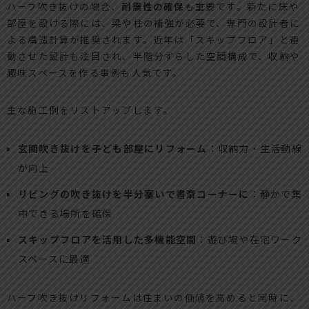
ハーフ吹き抜けの場合、
耐震性の確保
も重要です。新たに床や
部屋を設ける際には、梁や柱の補強が必要で、専門の設計者に
よる構造計算が推奨されます。近年は「スキップフロア」と連
動させた設計も注目され、半階分ずらした空間構成で、収納や
趣味スペースを作る事例も人気です。
主な施工例をリストアップします。
玄関吹き抜けを子ども部屋にリフォーム
：収納力・生活動線
が向上
リビングの吹き抜けを半分塞いで書斎コーナーに
：静かで集
中できる場所を確保
スキップフロアを活用した多機能空間
：遊び場や在宅ワーク
スペースに最適
ハーフ吹き抜けリフォームは住まいの価値を高めると同時に、