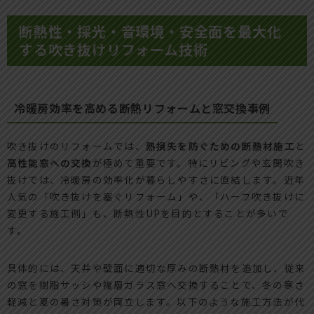
断熱性・採光・音環境・安全面を最大化
する吹き抜けリフォーム技術
冷暖房効率を高める断熱リフォームと窓交換事例
吹き抜けのリフォームでは、
熱損失を防ぐための断熱材施工
と
高性能窓への交換
が極めて重要です。特にリビングや玄関吹き
抜けでは、冷暖房の効率化が暮らしやすさに直結します。近年
人気の「吹き抜けを塞ぐリフォーム」や、「ハーフ吹き抜けに
変更する施工例」も、断熱性UPを目的とすることが多いで
す。
具体的には、天井や壁面に適切な厚みの断熱材を追加し、従来
の窓を樹脂サッシや複層ガラス窓へ交換することで、冬の寒さ
軽減と夏の暑さ対策が両立します。以下のような施工方法が代