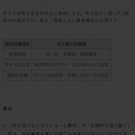
手すり設置も安全性向上に直結します。吹き抜けに面した2階
部分や階段では、高さ・強度ともに基準適合が必須です。
安全対策項目
主な施工内容例
耐震補強
梁・柱・壁補強、基礎補強
手すりの設置
耐震対応の手すり・高さ90cm以上推奨
階段の改修
すべり止め処理・昇降しやすい寸法設定
要点
「吹き抜けなくすリフォーム費用」や「玄関吹き抜け塞ぐ」
際は、安全基準を満たす施工会社選びが安心につながりま