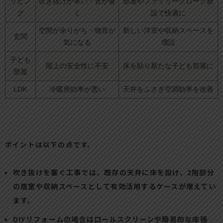
リビン
吹き抜けが寒い・音が響
部屋やファミリークローク新
グ
く
設で快適に
空間が余りがち・物音が
新しい洋室や収納スペースを
玄関
気になる
増設
子ども
階上の安全性に不安
床を貼り新たな子ども部屋に
部屋
LDK
冷暖房効率が悪い
天井をふさぎ空調効率を改善
ポイントは以下の点です。
吹き抜けを塞ぐ工事では、既存の天井に床を設け、2階部分
の居室や収納スペースとして有効活用するケースが増えてい
ます。
DIYリフォームの場合はロールスクリーンや簡易的な床張