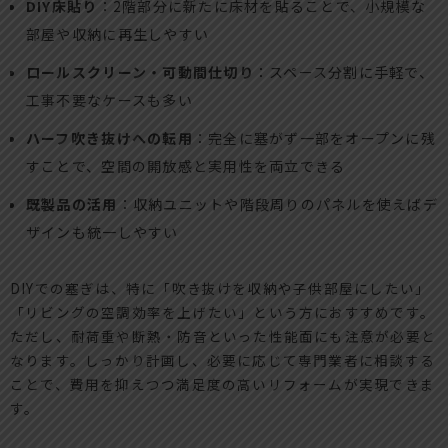
DIY床貼り
：2階部分に新たに床材を貼ることで、小規模な
部屋や収納に再生しやすい
ロールスクリーン・可動間仕切り
：スペース分割に手軽で、
工事不要なケースも多い
ハーフ吹き抜けへの転用
：完全に塞がず一部をオープンに残
すことで、空間の開放感と実用性を両立できる
既製品の活用
：収納ユニットや階段周りのパネルを使えばデ
ザインも統一しやすい
DIYでの塞ぎは、特に「吹き抜けを収納や子供部屋にしたい」
「リビングの空調効率を上げたい」という方におすすめです。
ただし、耐荷重や断熱・防音といった性能面にも注意が必要と
なります。しっかり計画し、必要に応じて専門業者に相談する
ことで、費用を抑えつつ満足度の高いリフォームが実現できま
す。