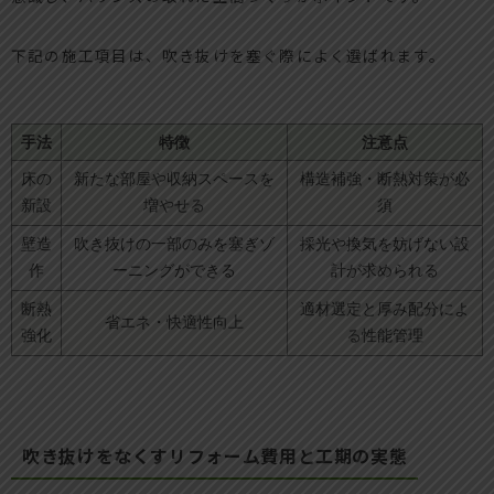
下記の施工項目は、吹き抜けを塞ぐ際によく選ばれます。
手法
特徴
注意点
床の
新たな部屋や収納スペースを
構造補強・断熱対策が必
新設
増やせる
須
壁造
吹き抜けの一部のみを塞ぎゾ
採光や換気を妨げない設
作
ーニングができる
計が求められる
断熱
適材選定と厚み配分によ
省エネ・快適性向上
強化
る性能管理
吹き抜けをなくすリフォーム費用と工期の実態