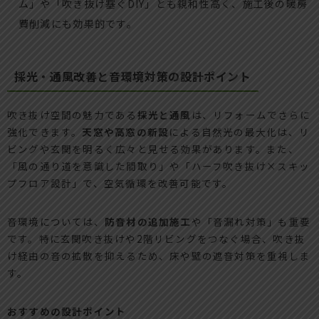
ム」や「吹き抜け塞ぐDIY」とも親和性高く、施工後の暖房
費削減にも効果的です。
採光・通風改善と音環境対策の設計ポイント
吹き抜け空間の魅力である
採光と通風
は、リフォームでさらに
強化できます。
天窓や高窓の新設
による自然光の最大化は、リ
ビングや玄関を明るく広々と見せる効果があります。また、
「風の通り道を意識した間取り」や「ハーフ吹き抜け×スキッ
プフロア設計」で、空気循環を改善可能です。
音環境については、
防音材の追加施工
や「音漏れ対策」も重要
です。特に玄関吹き抜けや2階リビングをつなぐ場合、吹き抜
け経由の音の拡散を抑えるため、床や壁の遮音対策を重視しま
す。
おすすめの設計ポイント