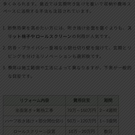
多くみられます。最近では玄関吹き抜けを塞いで収納や趣味ス
ペースに活用する手法も注目されています。
断熱効果を高めたい方には、吹き抜け全面を塞ぐよりも、
ス
リット格子やロールスクリーン
の利用が人気です。
防音・プライバシー重視なら間仕切り壁を設けて、玄関とリ
ビングを分けるリノベーションも選択肢です。
費用は施工範囲や工法によって異なりますが、下表が一般的
な目安です。
リフォーム内容
費用目安
期間
全面塞ぎ＋断熱工事
70万～150万円
2～4週間
ハーフ吹き抜け＋部分間仕切り
50万～120万円
1～3週間
ロールスクリーン設置
10万～20万円
数日