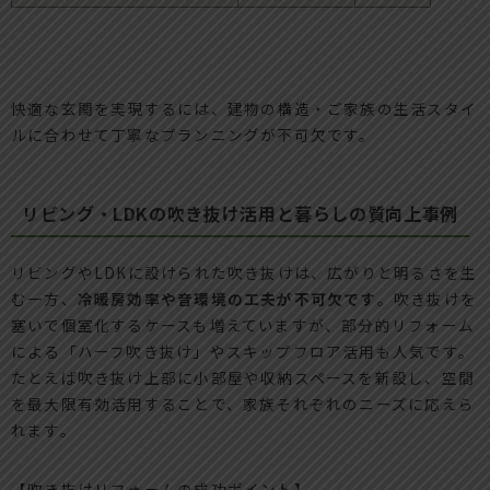
快適な玄関を実現するには、建物の構造・ご家族の生活スタイ
ルに合わせて丁寧なプランニングが不可欠です。
リビング・LDKの吹き抜け活用と暮らしの質向上事例
リビングやLDKに設けられた吹き抜けは、広がりと明るさを生
む一方、
冷暖房効率や音環境の工夫が不可欠です
。吹き抜けを
塞いで個室化するケースも増えていますが、部分的リフォーム
による「ハーフ吹き抜け」やスキップフロア活用も人気です。
たとえば吹き抜け上部に小部屋や収納スペースを新設し、空間
を最大限有効活用することで、家族それぞれのニーズに応えら
れます。
【吹き抜けリフォームの成功ポイント】