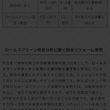
80万～180
2～4週
最小限の工事範囲に
部分的に塞ぐ
万円
間
する
ロールスクリーン設
5万～20万
1日～
DIY施工で人件費を
置＋断熱
円
数日
減らす
ロールスクリーン等部分的に塞ぐ簡易リフォーム事例
吹き抜け特有の寒さや冷暖房効率の悪さ対策として、
ロールス
クリーンやカーテンを用いた部分的な塞ぎ方
も普及していま
す。既存の構造を大きく変えずに済むため、マンションや戸建
てのどちらにも適用しやすい点が特徴です。例えばリビング吹
き抜けにロールスクリーンを設置する事例では、冷暖房効率が
向上し、省エネ効果も期待できます。施工も短期間で完了し、
DIY好きの方なら自分で取り付けることも可能です。選ぶ素材
やカラー次第でお部屋の雰囲気を変えられるメリットもありま
す。断熱や遮音効果を重視した商品を選ぶことで快適性も一層