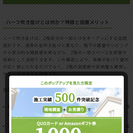
ハーフ吹き抜けとは何か？特徴と設置メリット
ハーフ吹き抜けは、2階部分の一部だけをオープンにする空間
設計です。通常の全吹き抜けと異なり、階下の居室やリビング
から部分的な開放感を得ながら、2階の一部スペースを部屋や
収納として活用できます。この構造により、視線が抜けて室内
が広く感じられるだけでなく、2階の部屋数や収納量も確保し
やすいのが大きな特徴です。
強調すべきポイントは以下です。
開放感とプライバシーの両立
：リビングや玄関に明るさと抜
け感をもたらし、生活空間の閉塞感を解消
冷暖房効率の向上
：全吹き抜けに比べ、空調の効率が高く省