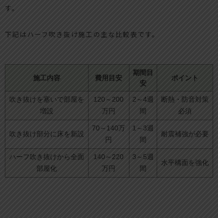
す。
下記はハーフ吹き抜け施工の主な比較表です。
期間目
施工内容
費用目安
ポイント
安
吹き抜けを塞いで部屋を
120～200
2～4週
断熱・防音対策
増設
万円
間
必須
70～140万
1～3週
吹き抜け部分に床を新設
耐震補強が必要
円
間
ハーフ吹き抜けから全面
140～220
3～5週
水平構面を強化
部屋化
万円
間