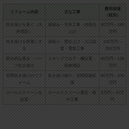
費用相場
リフォーム内容
主な工事
（税別）
吹き抜けを塞ぐ（天
床組み・天井工事・内装仕
80万円～180
井増設）
上げ
万円
吹き抜けを部屋にす
床貼り・壁仕上げ・入口設
100万円～
る
置・電気工事
250万円
部分的な塞ぎ・ハー
スキップフロア・柵設置・
60万円～130
フ吹き抜け
収納増設
万円
玄関吹き抜けのリフ
吹き抜け縮小・玄関収納拡
80万円～200
ォーム
張
万円
ロールスクリーンを
ロールスクリーン選定・取
5万円～15万
設置
付工事
円