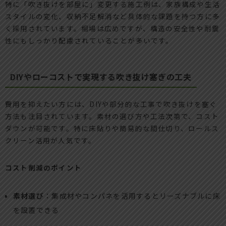
特に「吹き抜けを部屋に」変更する施工例は、家族構成や生活
スタイルの変化、収納不足解消など具体的な課題を持つ方に多
く採用されています。相場は広めですが、構造の安全性や耐震
性にもしっかり配慮されていることが多いです。
DIYやローコストで実現する吹き抜け塞ぎの工夫
費用を抑えたい方には、DIYや部分的な工事で吹き抜けを塞ぐ
方法も注目されています。素材の選び方や工法次第で、コスト
ダウンが可能です。特に床貼りや簡易的な間仕切り、ロールス
クリーン活用が人気です。
コスト削減のポイント
素材選び
：集成材やコンパネを活用するとリーズナブルに床
を設置できる