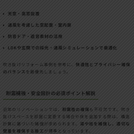
天窓・高窓設置
通風を考慮した窓配置・室内扉
防音ドア・遮音素材の活用
LDKや玄関での採光・通風シミュレーションで最適化
吹き抜けリフォーム事例を参考に、
快適性とプライバシー確保
のバランス
を最優先しましょう。
耐震補強・安全設計の必須ポイント解説
近年のリノベーションでは、
耐震性の確保
も不可欠です。吹き
抜けスペースを部屋に変更する場合や床を追加する際は、構造
計算に基づいた補強が求められます。
梁や柱を補強し、適切な
壁量を確保する施工
が標準となっています。