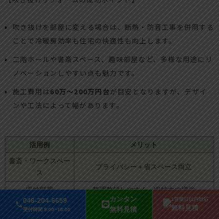
吹き抜けを部屋に変える場合は、断熱・防音工事を併用する
ことで冷暖房効率も住宅の快適性も向上します。
二階ホールや書斎スペース、趣味部屋など、多様な用途にリ
ノベーションしやすい点も魅力です。
施工費用は
60万～200万円台
が目安となりますが、デザイ
ンや工法によって幅があります。
活用例
メリット
書斎・ワークスペー
プライバシー＋省スペース両立
ス
収納部屋
整理整頓しやすく、収納力の増強
カンタン
046-204-6659
1営業日以内対応
家族のライフスタイルや成長に柔軟対応が
無料見積
無料見積
受付時間 9:00~18:00
趣味部屋
可能