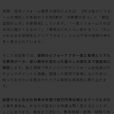
実際、住宅リフォーム業界の資料によれば、【吹き抜けリフォ
ームを検討した家庭のうち約6割が「光熱費の高さ」と「居住
空間のムダ」を課題視】しています。「一度リフォームすれば
本当に暖かくなるの？」「費用はどれくらい掛かる？」「おし
ゃれなまま実用性もアップできる？」――こんな不安や疑問の声も
多く寄せられています。
そこで本記事では、
実際のビフォーアフター施工事例とリアル
な費用データ、使い勝手が変わった暮らしの変化まで徹底的に
解説
します。施工現場で得たノウハウやリフォーム会社選びの
チェックポイントも満載。間違った選択で後悔しないために、
知っておきたい注意点やトラブル事例も具体的に取り上げま
す。
放置すると冬の光熱費が年間で数万円単位増えるケースも少な
くありません
。あなたの住まいを快適＆賢く変えるヒントが、
ここにあります。最後まで読むと、費用相場・断熱・間取り改