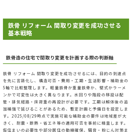
鉄骨 リフォーム 間取り変更を成功させる
基本戦略
鉄骨造の住宅で間取り変更を計画する際の判断軸
鉄骨 リフォーム 間取り変更を成功させるには、目的の到達点
を先に言語化し、構造可否・費用・工期・生活影響・補助金の
5軸で比較整理します。軽量鉄骨か重量鉄骨か、壁式かラーメ
ンかで可変性は大きく異なります。水回りや階段の移設は配
管・排気経路・床荷重の再設計が必要です。工期は解体後の追
加補強で延びることがあるため、暫定計画と予備日を設定しま
す。2025/08/29時点で実施可能な補助金の要件は地域差が大
きく、耐震・断熱・省エネ等の適用可否を事前に精査します。
仮住まいの必要性や部分居住の動線確保、騒音・粉じん対策ま