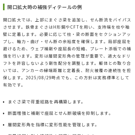
開口拡大時の補強ディテールの例
開口拡大では、上部にまぐさ梁を追加し、せん断流をバイパス
させます。鉄骨まぐさはH形鋼やCFTを用い、支持端を柱や袖
壁に定着します。必要に応じて柱・梁の断面をセクションアッ
プし、軸力・曲げ・せん断の余裕度を確保します。局部座屈を
避けるため、ウェブ補剛や座屈長の短縮、プレート添板での補
強を行います。変形は層間変形角の管理が重要で、過大なドリ
フトを許容しないよう剛性配分を調整します。躯体との取り合
いでは、アンカーの縁端距離と定着長、耐火被覆の連続性を担
保します。2025/08/29時点でも、この方針は実務標準として
有効です。
まぐさ梁で荷重経路を再構築します。
断面増強と補剛で座屈とせん断破壊を抑制します。
層間変形角を指標に変形性能を管理します。