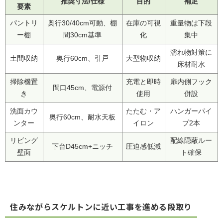
推奨寸法/仕様
目的
補足
要素
パントリ
奥行30/40cm可動、棚
在庫の可視
重量物は下段
ー棚
間30cm基準
化
集中
濡れ物対策に
土間収納
奥行60cm、引戸
大型物収納
床材耐水
掃除機置
充電と即時
扉内側フック
間口45cm、電源付
き
使用
併設
洗面カウ
たたむ・ア
ハンガーパイ
奥行60cm、耐水天板
ンター
イロン
プ2本
リビング
配線隠蔽ルー
下台D45cm+ニッチ
圧迫感低減
壁面
ト確保
住みながらスケルトンに近い工事を進める段取り