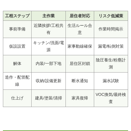
工程ステップ
主作業
居住者対応
リスク低減策
近隣挨拶/工程共
生活ルール合
事前準備
作業時間掲示
有
意
キッチン/洗面/電
仮設設置
家事動線確保
漏電/転倒対策
源
陰圧養生/粉塵計
解体
内装/一部下地
居住区封鎖
測
造作・配管配
収納/設備更新
断水通知
漏水試験
線
VOC換気/最終検
仕上げ
建具/塗装/清掃
家具復帰
査