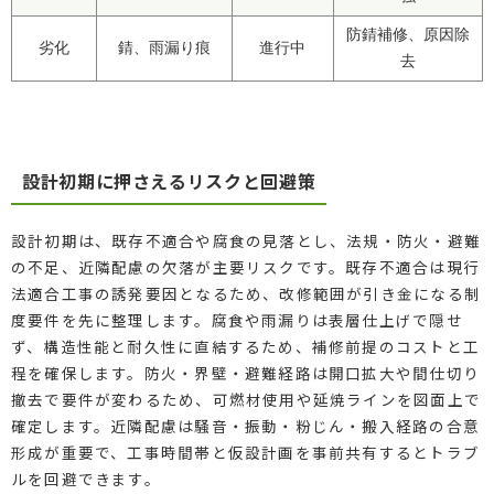
防錆補修、原因除
劣化
錆、雨漏り痕
進行中
去
設計初期に押さえるリスクと回避策
設計初期は、既存不適合や腐食の見落とし、法規・防火・避難
の不足、近隣配慮の欠落が主要リスクです。既存不適合は現行
法適合工事の誘発要因となるため、改修範囲が引き金になる制
度要件を先に整理します。腐食や雨漏りは表層仕上げで隠せ
ず、構造性能と耐久性に直結するため、補修前提のコストと工
程を確保します。防火・界壁・避難経路は開口拡大や間仕切り
撤去で要件が変わるため、可燃材使用や延焼ラインを図面上で
確定します。近隣配慮は騒音・振動・粉じん・搬入経路の合意
形成が重要で、工事時間帯と仮設計画を事前共有するとトラブ
ルを回避できます。