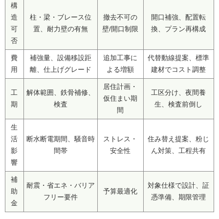
構
造
柱・梁・ブレース位
撤去不可の
開口補強、配置転
可
置、耐力壁の有無
壁/開口制限
換、プラン再構成
否
費
補強量、設備移設距
追加工事に
代替動線提案、標準
用
離、仕上げグレード
よる増額
建材でコスト調整
居住計画・
工
解体範囲、鉄骨補修、
工区分け、夜間養
仮住まい期
期
検査
生、検査前倒し
間
生
活
断水断電期間、騒音時
ストレス・
住み替え提案、粉じ
影
間帯
安全性
ん対策、工程共有
響
補
耐震・省エネ・バリア
対象仕様で設計、証
助
予算最適化
フリー要件
憑準備、期限管理
金