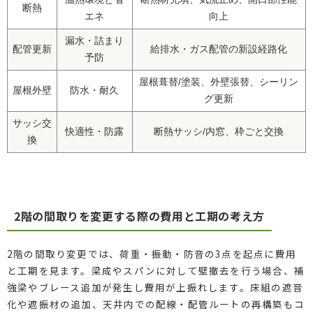
断熱
エネ
向上
漏水・詰まり
配管更新
給排水・ガス配管の新設経路化
予防
屋根葺替/塗装、外壁張替、シーリン
屋根外壁
防水・耐久
グ更新
サッシ交
快適性・防露
断熱サッシ/内窓、枠ごと交換
換
2階の間取りを変更する際の費用と工期の考え方
2階の間取り変更では、荷重・振動・防音の3点を起点に費用
と工期を見ます。梁成やスパンに対して壁撤去を行う場合、補
強梁やブレース追加が発生し費用が上振れします。床組の遮音
化や遮振材の追加、天井内での配線・配管ルートの再構築もコ