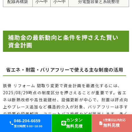
配線再構築
小〜中
小〜中
分電盤容量と系統整理
補助金の最新動向と条件を押さえた賢い
資金計画
省エネ・耐震・バリアフリーで使える主な制度の活用
鉄骨 リフォーム 間取り変更で資金計画を最適化するには、
2025/08/29時点の制度区分を押さえることが重要です。省エ
ネは断熱改修や高性能建材、設備更新が中心で、耐震は評点向
上やブレース追加など構造的介入が対象、バリアフリーは手す
り設置や段差解消、ユニットバス改修などが該当します。多く
カンタン
の制度は工事前の申請が必須で、交付決定前の着工は不支給と
046-204-6659
1営業日以内対応
無料見積
無料見積
受付時間 9:00~18:00
なります。併用可否は「同一工事の重複受給不可」「制度間の