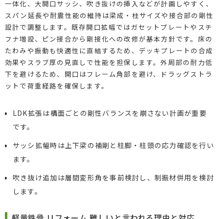
一体化、大開口サッシ、吹き抜けの挿入などが計画しやすく、
スパン延長や耐震性能の維持は梁成・柱サイズや接合部の剛性
設計で調整します。既存開口拡幅ではガセットプレートやスチ
フナ増設、ピン接合から剛接化への改修が基本方針です。床の
たわみや振動も快適性に直結するため、デッキプレートの合成
効果やスラブ厚の見直しで性能を担保します。外周部の耐力低
下を避けるため、開口はフレーム角部を避け、ドラッグストラ
ットで荷重経路を確保します。
LDK拡張は構面ごとの剛性バランスを崩さない計画が重要
です。
サッシ拡幅時は上下梁の補剛と柱脚・柱頭の応力確認を行い
ます。
吹き抜け追加は層間変形角を事前検討し、制振材併用を検討
します。
軽量鉄骨 リフォーム 難しいと言われる理由と対応