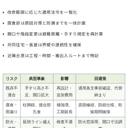
改修範囲に応じた適用法令を一覧化
腐食部は原因対策と防錆までを一体計画
開口や階段変更は避難距離・手すり規定を再計算
共同住宅・長屋は界壁の連続性を確保
近隣合意は工程・時間・搬出入ルートまで明記
リスク
典型事象
影響
回避策
既存不
手すり高さ不
再設計・
適用条文事前確認、代替
適合
足、開口拡大
追加費用
納まり
腐食・
柱脚錆、接合部
補強増、
原因修繕、防錆仕様、乾
雨漏り
孔食
工期延長
燥期間確保
防火・
延焼ライン越え
検査不適
防火窓採用、開口寸法調