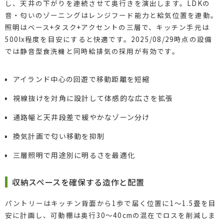
し、天井の下がりを連続させて奥行きを演出します。LDKの
音・匂いのゾーニングはレンジフード能力と給気位置を連動。
照明はベース+タスク+アクセントの三層で、キッチン手元は
500lx程度を目安にすると快適です。2025/08/29時点の設備
では静音型食洗機と同時給排気の採用が有効です。
アイランド中心の回遊で移動距離を短縮
視線抜けを対角に設計して体感的な広さを拡張
通路幅と天井段差で緩やかなゾーン分け
換気計画で匂い移動を抑制
三層照明で用途別に明るさを最適化
収納スペースを確保する造作と配置
パントリーはキッチン背面から1歩で届く位置に1〜1.5畳を目
安に計画し、可動棚は奥行30〜40cmの混在でロスを削減しま