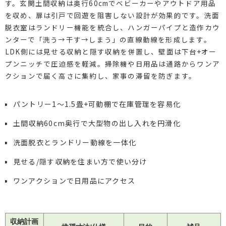
す。玄関土間収納は奥行60cmでベビーカーやアウトドア用品
を収め、扉は引戸で回遊を阻害しない設計が効果的です。洗面
脱衣室はランドリー機能を統合し、ハンガーパイプと造作カウ
ンターで「洗う→干す→しまう」の直線動線を形成します。
LDK側には見せる収納と隠す収納を併置し、壁面は下台+オー
プンニッチで圧迫感を軽減。掃除機や日用品は通路からワンア
クションで届く高さに集約し、家事の滞留を防ぎます。
パントリー1〜1.5畳+可動棚で在庫管理を容易化
土間収納60cm奥行で大型物の出し入れを円滑化
洗面脱衣とランドリー動線を一体化
見せる/隠す収納を住まい方で使い分け
ワンアクションで日用品にアクセス
収納計画