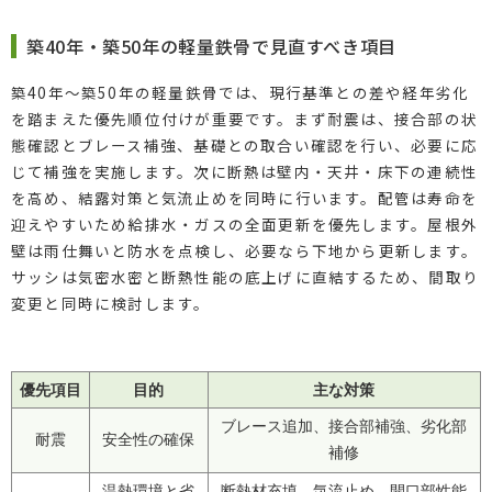
築40年・築50年の軽量鉄骨で見直すべき項目
築40年〜築50年の軽量鉄骨では、現行基準との差や経年劣化
を踏まえた優先順位付けが重要です。まず耐震は、接合部の状
態確認とブレース補強、基礎との取合い確認を行い、必要に応
じて補強を実施します。次に断熱は壁内・天井・床下の連続性
を高め、結露対策と気流止めを同時に行います。配管は寿命を
迎えやすいため給排水・ガスの全面更新を優先します。屋根外
壁は雨仕舞いと防水を点検し、必要なら下地から更新します。
サッシは気密水密と断熱性能の底上げに直結するため、間取り
変更と同時に検討します。
優先項目
目的
主な対策
ブレース追加、接合部補強、劣化部
耐震
安全性の確保
補修
温熱環境と省
断熱材充填、気流止め、開口部性能