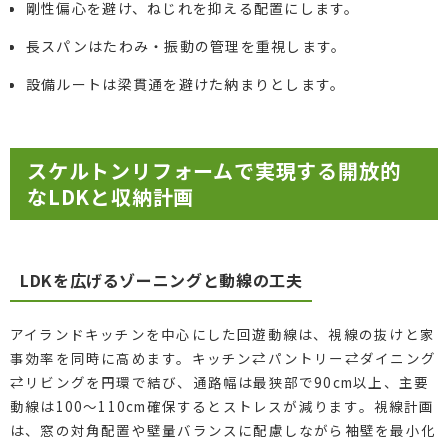
剛性偏心を避け、ねじれを抑える配置にします。
長スパンはたわみ・振動の管理を重視します。
設備ルートは梁貫通を避けた納まりとします。
スケルトンリフォームで実現する開放的
なLDKと収納計画
LDKを広げるゾーニングと動線の工夫
アイランドキッチンを中心にした回遊動線は、視線の抜けと家
事効率を同時に高めます。キッチン⇄パントリー⇄ダイニング
⇄リビングを円環で結び、通路幅は最狭部で90cm以上、主要
動線は100〜110cm確保するとストレスが減ります。視線計画
は、窓の対角配置や壁量バランスに配慮しながら袖壁を最小化