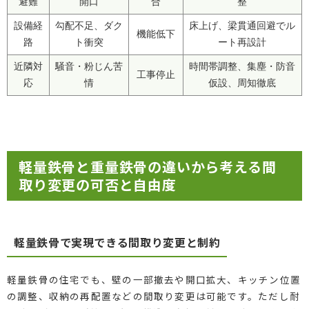
避難
開口
合
整
設備経
勾配不足、ダク
床上げ、梁貫通回避でル
機能低下
路
ト衝突
ート再設計
近隣対
騒音・粉じん苦
時間帯調整、集塵・防音
工事停止
応
情
仮設、周知徹底
軽量鉄骨と重量鉄骨の違いから考える間
取り変更の可否と自由度
軽量鉄骨で実現できる間取り変更と制約
軽量鉄骨の住宅でも、壁の一部撤去や開口拡大、キッチン位置
の調整、収納の再配置などの間取り変更は可能です。ただし耐