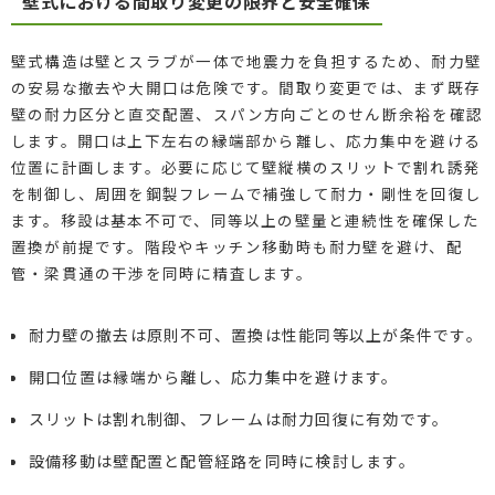
壁式における間取り変更の限界と安全確保
壁式構造は壁とスラブが一体で地震力を負担するため、耐力壁
の安易な撤去や大開口は危険です。間取り変更では、まず既存
壁の耐力区分と直交配置、スパン方向ごとのせん断余裕を確認
します。開口は上下左右の縁端部から離し、応力集中を避ける
位置に計画します。必要に応じて壁縦横のスリットで割れ誘発
を制御し、周囲を鋼製フレームで補強して耐力・剛性を回復し
ます。移設は基本不可で、同等以上の壁量と連続性を確保した
置換が前提です。階段やキッチン移動時も耐力壁を避け、配
管・梁貫通の干渉を同時に精査します。
耐力壁の撤去は原則不可、置換は性能同等以上が条件です。
開口位置は縁端から離し、応力集中を避けます。
スリットは割れ制御、フレームは耐力回復に有効です。
設備移動は壁配置と配管経路を同時に検討します。