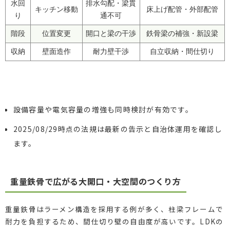
水回
排水勾配・梁貫
キッチン移動
床上げ配管・外部配管
り
通不可
階段
位置変更
開口と梁の干渉
鉄骨梁の補強・新設梁
収納
壁面造作
耐力壁干渉
自立収納・間仕切り
設備容量や電気容量の増強も同時検討が有効です。
2025/08/29時点の法規は最新の告示と自治体運用を確認し
ます。
重量鉄骨で広がる大開口・大空間のつくり方
重量鉄骨はラーメン構造を採用する例が多く、柱梁フレームで
耐力を負担するため、間仕切り壁の自由度が高いです。LDKの