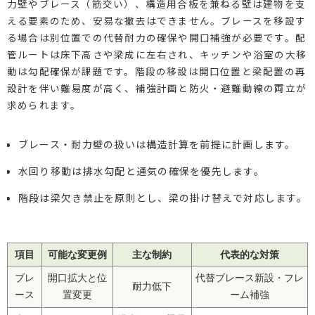
力壁やブレース（筋交い）、構造用合板を兼ねる壁は建物を支
える要素のため、安易な撤去はできません。ブレースを移設す
る場合は別位置での代替耐力の確保や開口補強が必要です。配
管ルートは床下高さや梁成に左右され、キッチンや浴室の大移
動は勾配確保が課題です。階段の移設は開口位置と梁配置の再
設計を伴い難易度が高く、補強計画と防火・避難動線の両立が
求められます。
ブレース・耐力壁の扱いは構造計算を前提に計画します。
水回り移動は排水勾配と通気の確保を優先します。
階段は梁欠き禁止を原則とし、梁の掛け替えで対応します。
項目
可能な変更例
主な制約
代表的な対策
ブレ
開口拡大と位
代替ブレース新設・フレ
耐力低下
ース
置変更
ーム補強