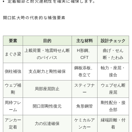
定着細部と耐火連続性を確実に確保します。
開口拡大時の代表的な補強要素
要素
目的
主な材料
設計チェック
上載荷重・地震時せん断
H形鋼、
曲げ・せん
まぐさ梁
のバイパス
CFT
断・たわみ
鋼板添板、
軸力・座屈・
側柱補強
支点耐力と剛性確保
巻立て
接合
ウェブ補
スティフナ
ウェブせん断
局部座屈防止
剛
ー
座屈
周枠フレ
剛性配分・接
開口部剛性復元
角形鋼管
ーム
合部
アンカー
ケミカルア
縁端距離・付
力の伝達確保
定着
ンカー
着