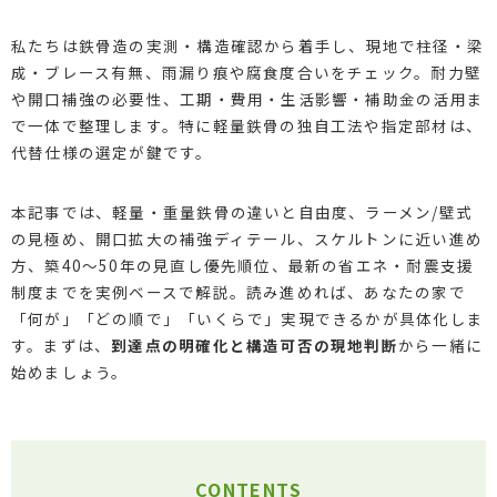
私たちは鉄骨造の実測・構造確認から着手し、現地で柱径・梁
成・ブレース有無、雨漏り痕や腐食度合いをチェック。耐力壁
や開口補強の必要性、工期・費用・生活影響・補助金の活用ま
で一体で整理します。特に軽量鉄骨の独自工法や指定部材は、
代替仕様の選定が鍵です。
本記事では、軽量・重量鉄骨の違いと自由度、ラーメン/壁式
の見極め、開口拡大の補強ディテール、スケルトンに近い進め
方、築40〜50年の見直し優先順位、最新の省エネ・耐震支援
制度までを実例ベースで解説。読み進めれば、あなたの家で
「何が」「どの順で」「いくらで」実現できるかが具体化しま
す。まずは、
到達点の明確化と構造可否の現地判断
から一緒に
始めましょう。
CONTENTS