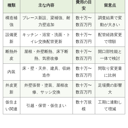
費用の目
種類
主な内容
留意点
安
構造補
ブレース新設、梁補強、耐
数十万〜
調査結果で変
強
力壁追加
数百万円
動が大きい
設備更
キッチン・浴室・洗面・ト
数十万〜
配管経路変更
新
イレ交換配管更新
数百万円
で増額
断熱外
屋根・外壁断熱、床下断
数十万〜
開口部性能と
皮
熱、気密改修
数百万円
一体で検討
床・壁・天井、建具、収納
数十万〜
間取り変更量
内装
造作
数百万円
に比例
外皮更
外壁張替・塗装、屋根改
数十万〜
足場費の影響
新
修、サッシ交換
数百万円
大
仮住ま
数十万規
工期に連動し
引越・保管・仮住まい
い関連
模
て増減