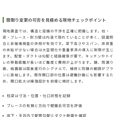
間取り変更の可否を見極める現地チェックポイント
現地調査では、構造と設備の干渉を正確に把握します。柱・
梁・ブレース・耐力壁は内装で隠れていることが多く、図面照
合と非破壊検査の併用が有効です。梁下高さやスパン、床荷重
の余裕が少ない場合は大空間化や重量家具の導入に制限が生じ
ます。配管・ダクトは勾配と経路確保が要で、キッチンやトイ
レの移動距離が長いほど難度と費用が上がります。錆、雨漏り
痕、結露痕は腐食進行のシグナルで、補修と防錆の範囲がプラ
ンに直結します。既存開口部の位置は避難計画にも影響するた
め、開口拡大は補強設計を前提に検討します。
柱梁は寸法・位置・仕口状態を記録
ブレースの有無と方向で壁撤去可否を評価
床下・天井内で配管勾配とダクト断面を確認