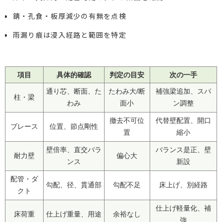
錆・孔食・板厚減少の有無を点検
雨漏り痕は浸入経路と範囲を特定
項目
具体的確認
判定の目安
次の一手
通り芯、断面、た
たわみ大/断
補強梁追加、スパ
柱・梁
わみ
面小
ン調整
撤去不可位
代替壁配置、開口
ブレース
位置、節点剛性
置
縮小
壁倍率、直交バラ
バランス是正、壁
耐力壁
偏心大
ンス
新設
配管・ダ
勾配、径、貫通部
勾配不足
床上げ、別経路
クト
仕上げ軽量化、補
床荷重
仕上げ重量、用途
余裕なし
強