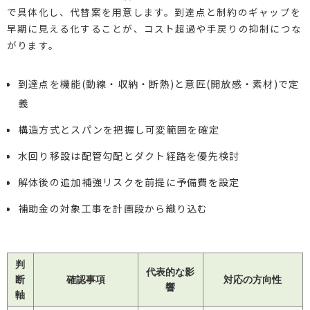
で具体化し、代替案を用意します。到達点と制約のギャップを
早期に見える化することが、コスト超過や手戻りの抑制につな
がります。
到達点を機能(動線・収納・断熱)と意匠(開放感・素材)で定
義
構造方式とスパンを把握し可変範囲を確定
水回り移設は配管勾配とダクト経路を優先検討
解体後の追加補強リスクを前提に予備費を設定
補助金の対象工事を計画段から織り込む
判
代表的な影
断
確認事項
対応の方向性
響
軸