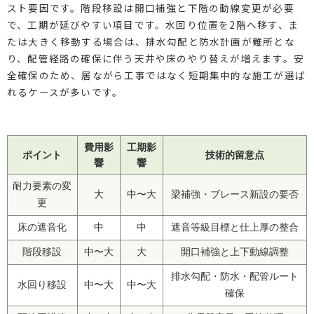
スト要因です。階段移設は開口補強と下階の動線変更が必要
で、工期が延びやすい項目です。水回り位置を2階へ移す、ま
たは大きく移動する場合は、排水勾配と防水計画が難所とな
り、配管経路の確保に伴う天井や床のやり替えが増えます。安
全確保のため、居ながら工事ではなく短期集中的な施工が選ば
れるケースが多いです。
費用影
工期影
ポイント
技術的留意点
響
響
耐力要素の変
大
中〜大
梁補強・ブレース新設の要否
更
床の遮音化
中
中
遮音等級目標と仕上厚の整合
階段移設
中〜大
大
開口補強と上下動線調整
排水勾配・防水・配管ルート
水回り移設
中〜大
中〜大
確保