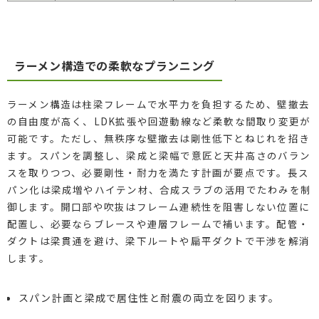
ラーメン構造での柔軟なプランニング
ラーメン構造は柱梁フレームで水平力を負担するため、壁撤去
の自由度が高く、LDK拡張や回遊動線など柔軟な間取り変更が
可能です。ただし、無秩序な壁撤去は剛性低下とねじれを招き
ます。スパンを調整し、梁成と梁幅で意匠と天井高さのバラン
スを取りつつ、必要剛性・耐力を満たす計画が要点です。長ス
パン化は梁成増やハイテン材、合成スラブの活用でたわみを制
御します。開口部や吹抜はフレーム連続性を阻害しない位置に
配置し、必要ならブレースや連層フレームで補います。配管・
ダクトは梁貫通を避け、梁下ルートや扁平ダクトで干渉を解消
します。
スパン計画と梁成で居住性と耐震の両立を図ります。