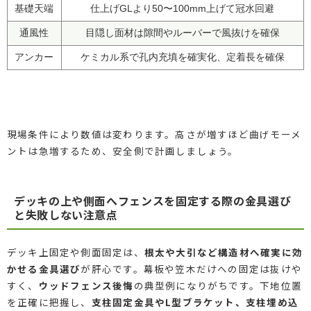
基礎天端
仕上げGLより50〜100mm上げて冠水回避
通風性
目隠し面材は隙間やルーバーで風抜けを確保
アンカー
ケミカル系で孔内充填を確実化、定着長を確保
現場条件により数値は変わります。高さが増すほど曲げモーメ
ントは急増するため、安全側で計画しましょう。
デッキの上や側面へフェンスを固定する際の金具選び
と失敗しない注意点
デッキ上固定や側面固定は、
根太や大引など構造材へ確実に効
かせる金具選び
が肝心です。幕板や笠木だけへの固定は抜けや
すく、
ウッドフェンス後悔
の典型例になりがちです。下地位置
を正確に把握し、
支柱固定金具やL型ブラケット、支柱埋め込