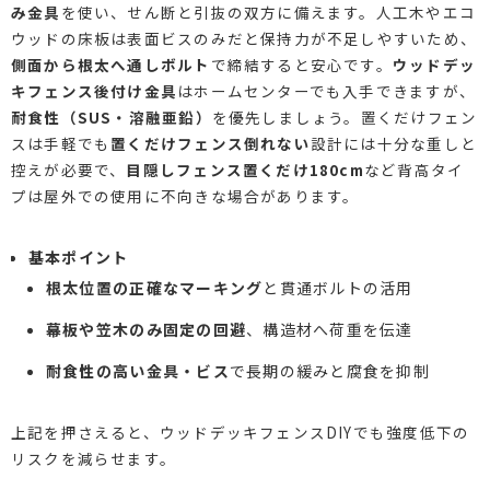
み金具
を使い、せん断と引抜の双方に備えます。人工木やエコ
ウッドの床板は表面ビスのみだと保持力が不足しやすいため、
側面から根太へ通しボルト
で締結すると安心です。
ウッドデッ
キフェンス後付け金具
はホームセンターでも入手できますが、
耐食性（SUS・溶融亜鉛）
を優先しましょう。置くだけフェン
スは手軽でも
置くだけフェンス倒れない
設計には十分な重しと
控えが必要で、
目隠しフェンス置くだけ180cm
など背高タイ
プは屋外での使用に不向きな場合があります。
基本ポイント
根太位置の正確なマーキング
と貫通ボルトの活用
幕板や笠木のみ固定の回避
、構造材へ荷重を伝達
耐食性の高い金具・ビス
で長期の緩みと腐食を抑制
上記を押さえると、ウッドデッキフェンスDIYでも強度低下の
リスクを減らせます。