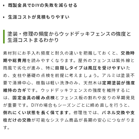
既製金具でDIYの失敗を減らせる
生涯コストが見積もりやすい
塗装・修理の頻度からウッドデッキフェンスの強度と
生涯コストまるわかり
素材別にお手入れ頻度と耐久の違いを把握しておくと、
交換時
期や総費用
を読みやすくなります。屋外のフェンスは紫外線と
雨風で劣化が進み、特に
目隠しタイプは風圧を受けやすい
た
め、支柱や基礎の点検を前提に考えましょう。アルミは塗装不
要で清掃中心、樹脂は軽い洗浄のみ、天然木は
定期塗装が強度
維持のカギ
です。ウッドデッキフェンスの強度を維持するに
は、
固定金具の緩み点検
とフェンス板の割れや反りの早期発見
が重要です。DIYの場合もシーズンごとに締め直しを行うと、
倒れにくい状態を長く保てます
。修理性では、
パネル交換や支
柱だけの交換
が可能なシステム商品が長期の安心につながりま
す。