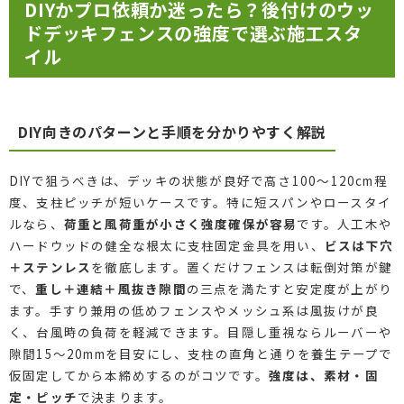
DIYかプロ依頼か迷ったら？後付けのウッ
ドデッキフェンスの強度で選ぶ施工スタ
イル
DIY向きのパターンと手順を分かりやすく解説
DIYで狙うべきは、デッキの状態が良好で高さ100〜120cm程
度、支柱ピッチが短いケースです。特に短スパンやロースタイ
ルなら、
荷重と風荷重が小さく強度確保が容易
です。人工木や
ハードウッドの健全な根太に支柱固定金具を用い、
ビスは下穴
＋ステンレス
を徹底します。置くだけフェンスは転倒対策が鍵
で、
重し＋連結＋風抜き隙間
の三点を満たすと安定度が上がり
ます。手すり兼用の低めフェンスやメッシュ系は風抜けが良
く、台風時の負荷を軽減できます。目隠し重視ならルーバーや
隙間15〜20mmを目安にし、支柱の直角と通りを養生テープで
仮固定してから本締めするのがコツです。
強度は、素材・固
定・ピッチ
で決まります。