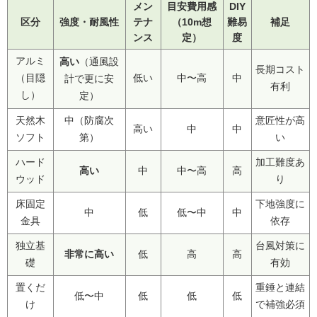
メン
目安費用感
DIY
区分
強度・耐風性
テナ
（10m想
難易
補足
ンス
定）
度
アルミ
高い
（通風設
長期コスト
（目隠
低い
中〜高
中
計で更に安
有利
し）
定）
天然木
中（防腐次
意匠性が高
高い
中
中
ソフト
第）
い
ハード
加工難度あ
高い
中
中〜高
高
ウッド
り
床固定
下地強度に
中
低
低〜中
中
金具
依存
独立基
台風対策に
非常に高い
低
高
高
礎
有効
置くだ
重錘と連結
低〜中
低
低
低
け
で補強必須