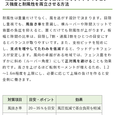
ス強度と耐風性を両立させる方法
耐風性は重量だけでなく、風を逃がす設計で決まります。目隠
し重視でも、
風抜き率
を意識し、横ルーバーや隙間スリットで
背面の負圧を抑えると、置くだけでも耐風性が上がります。板
幅と隙間の比率は、目隠し7割・通風3割をひとつの目安にす
るとバランスが取りやすいです。また、支柱ピッチを短めに
し、
支点を増やしてたわみを低減
すると、ウッドデッキフェン
スが安定します。風向の卓越がある地域では、フェンス面をわ
ずかに斜め（ルーバー角度）にして
正対風を避ける
ことも効果
的です。高さを上げるほど転倒モーメントが増えるため、1.2
～1.6m程度を上限にし、必要に応じて上端の抜けを作ると安
全側に働きます。
対策項目
目安・ポイント
効果
風抜き率
20～35％を目安
風圧低減で基台負荷を軽減