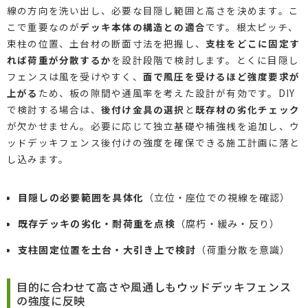
線の方向を洗い出し、必要な目隠し範囲と高さを決めます。こ
こで重要なのが
デッキ本体の構造との適合
です。根太ピッチ、
束柱の位置、土台材の断面寸法を把握し、
支柱をどこに固定す
れば荷重が分散するか
を設計段階で検討します。とくに目隠し
フェンスは風を受けやすく、
面で風圧を受けるほど強度要求が
上がる
ため、板の隙間や通風率を考えた設計が有効です。DIY
で検討する場合は、
後付け金具の選択
と
既存材の劣化チェック
が欠かせません。必要に応じて独立基礎や補強桟を追加し、ウ
ッドデッキフェンス後付けの強度を確保できる施工計画に落と
し込みます。
目隠しの必要範囲を具体化
（立位・座位での視線を確認）
既存デッキの劣化・耐荷重を点検
（腐朽・緩み・反り）
支柱固定位置を土台・大引き上で検討
（荷重分散を意識）
目的に合わせて高さや風通しもウッドデッキフェンス
の強度に反映