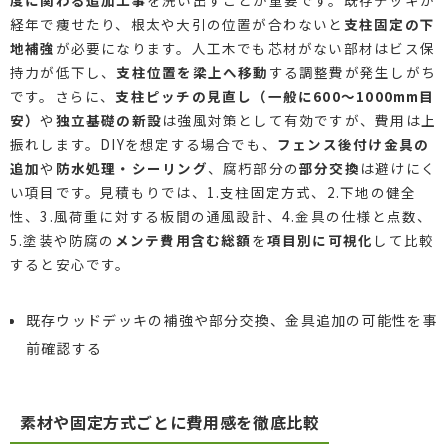
経年で痩せたり、根太や大引の位置が合わないと
支柱固定の下
地補強
が必要になります。人工木でも芯材がない部材はビス保
持力が低下し、
支柱位置を梁上へ移動
する調整費が発生しがち
です。さらに、
支柱ピッチの見直し（一般に600〜1000mm目
安）
や
独立基礎の新設
は強風対策として有効ですが、費用は上
振れします。DIYを想定する場合でも、
フェンス後付け金具の
追加
や
防水処理・シーリング
、腐朽部分の
部分交換
は避けにく
い項目です。見積もりでは、1.支柱固定方式、2.下地の健全
性、3.風荷重に対する板間の通風設計、4.金具の仕様と点数、
5.塗装や防腐の
メンテ費用含む総額
を
項目別に可視化
して比較
すると安心です。
既存ウッドデッキの補強や部分交換、金具追加の可能性を事
前確認する
素材や固定方式ごとに費用感を徹底比較