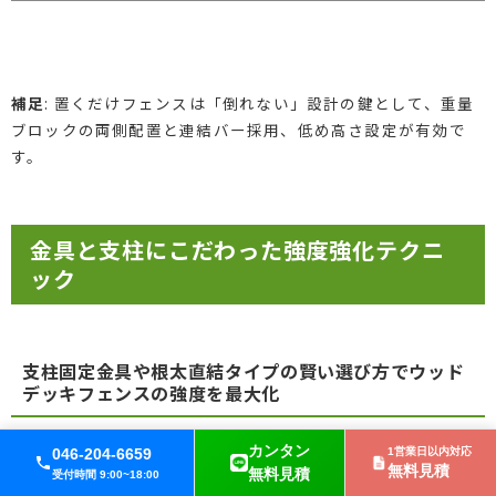
補足
: 置くだけフェンスは「倒れない」設計の鍵として、重量
ブロックの両側配置と連結バー採用、低め高さ設定が有効で
す。
金具と支柱にこだわった強度強化テクニ
ック
支柱固定金具や根太直結タイプの賢い選び方でウッド
デッキフェンスの強度を最大化
ウッドデッキのフェンスを後付けするなら、強度は金具選びと
カンタン
046-204-6659
1営業日以内対応
無料見積
無料見積
取付位置で大きく変わります。ポイントは
根太や大引きに直結
受付時間 9:00~18:00