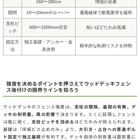
160〜180cm
増強が必要
隙間
10〜20mmやルーバー
通風確保で耐風要求を緩和
支柱ピ
600〜1000mm目安
短いほどたわみ低減
ッチ
固定方
独立基礎・アンカー・金
根本的な転倒リスクを抑制
法
具併用
強度を決めるポイントを押さえてウッドデッキフェン
ス後付けの限界ラインを知ろう
ウッドデッキのフェンス強度は、
支柱の間隔、基礎の有無、デ
ッキの耐荷重、風の影響
で決まります。とくに目隠しフェンス
は風に弱く、
支柱ピッチを詰める
ほどたわみが抑えられます。
基礎は「床板ビス止めのみ」より、
大引き・土台への貫通ボル
ト固定
や
独立基礎
が有利です。デッキ自体の耐荷重は面荷重に