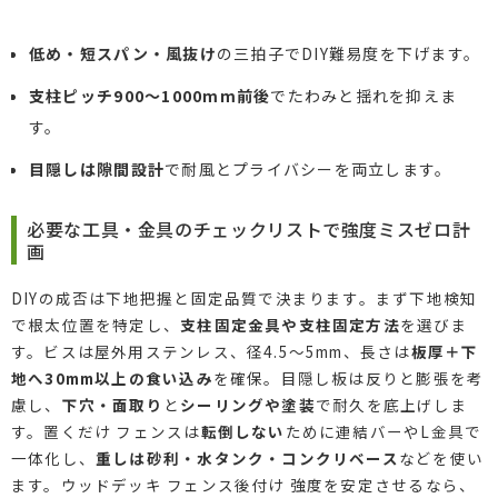
低め・短スパン・風抜け
の三拍子でDIY難易度を下げます。
支柱ピッチ900〜1000mm前後
でたわみと揺れを抑えま
す。
目隠しは隙間設計
で耐風とプライバシーを両立します。
必要な工具・金具のチェックリストで強度ミスゼロ計
画
DIYの成否は下地把握と固定品質で決まります。まず下地検知
で根太位置を特定し、
支柱固定金具や支柱固定方法
を選びま
す。ビスは屋外用ステンレス、径4.5〜5mm、長さは
板厚＋下
地へ30mm以上の食い込み
を確保。目隠し板は反りと膨張を考
慮し、
下穴・面取り
と
シーリングや塗装
で耐久を底上げしま
す。置くだけ フェンスは
転倒しない
ために連結バーやL金具で
一体化し、
重しは砂利・水タンク・コンクリベース
などを使い
ます。ウッドデッキ フェンス後付け 強度を安定させるなら、