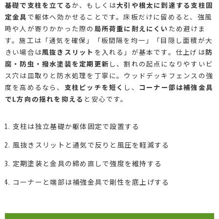
基礎で支柱を立てる
か、もしくは
大引や根太に到達する支柱固
定金具
で躯体へ効かせることです。床板だけに留めると、強風
時や人が寄りかかった際の
局所荷重に耐えにくい
ため避けま
す。施工は「通気を確保」「板間隔を均一」「目隠し面積が大
きい場合は
風抜きスリット
を入れる」が基本です。仕上げは
防
腐・防虫・撥水塗装を定期更新
し、割れの起点になりやすいビ
ス穴は皿取りと防水処理を丁寧に。ウッドデッキフェンスの強
度を高めるなら、
支柱ピッチを短く
し、
コーナー部は補強金具
でL方向の揺れを抑える
と安心です。
支柱は独立基礎か躯体固定で設置する
風抜きスリットと通気で反りと風圧を軽減する
定期塗装と金具の締め直しで強度を維持する
コーナーと端部は補強金具で剛性を底上げする