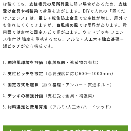
は強くても、
支柱根元の局所荷重
に弱い場合があるため、
支柱
受け金具や補強梁
で荷重を逃がします。DIYで人気の「置くだ
けフェンス」は、
重し＋転倒防止金具
で安定性が増し、屋外で
も倒れにくくできますが、
台風級の風
では限界があります。費
用面では素材と固定方式で幅が出ます。ウッドデッキ フェン
ス後付け 強度を重視するなら、
アルミ・人工木＋独立基礎＋
短ピッチ
が安心構成です。
現地風環境を評価
（卓越風向・遮蔽物の有無）
支柱ピッチを設定
（必要強度に応じ600〜1000mm）
固定方式を選択
（独立基礎・アンカー・貫通ボルト）
デッキの補強計画
（支柱受け金具・補強梁）
材料選定と費用算定
（アルミ/人工木/ハードウッド）