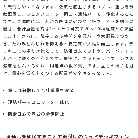
と転倒しやすくなります。強度を底上げするコツは、
重しを分
散配置
し、フェンスユニット同士を
連結バーで一体化
すること
です。具体的には、基台の四隅に砂袋や平板ウェイトを均等に
置き、合計重量を高さ1mあたり目安で20～30kg程度から調整
します。さらに、隣接する支柱間を金属バーや木胴縁でつな
ぎ、
たわみとねじれを抑える
と安定度が大幅に向上します。デ
ッキ上での滑り対策として、
防滑ゴムマット
やラバーパッドを
基台下に敷くのも有効です。最後に、ウッドデッキフェンスの
強度を左右するのは「固定点の数×質」です。重しの偏りを避
け、
重心を低く広く
つくる配置が安全性を高めます。
重しは分散
して合計重量を確保
連結バー
でユニットを一体化
防滑ゴム
で基台の滑走防止
風通しを確保することで後付けのウッドデッキフェン