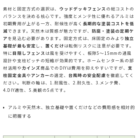
素材と固定方式の選択は、
ウッドデッキフェンス
の総コストの
バランスを決める核心です。強度とメンテ性に優れるアルミは
初期費用が上がる一方、耐候性が高く
長期的な塗装コストを低
減
できます。天然木は質感が魅力ですが、
防腐・塗装の定期ケ
ア
を見込む必要があります。固定方式は、床固定のみより
独立
基礎が最も安定
し、
置くだけ
は転倒リスクに注意が必要です。
特に
目隠しフェンス
は風を受けやすく、板隙5〜15mmの通風
設計や支柱ピッチの短縮が効果的です。ホームセンター系の部
材活用や
カインズ
商品でのDIYは費用を抑えやすいですが、
支
柱固定金具
や
アンカー
の選定、
台風時の安全配慮
を徹底してく
ださい。判断の軸は、1.耐風性、2.耐久性、3.メンテ費、
4.DIY適性、5.美観の5点です。
アルミや天然木、独立基礎や置くだけなどの費用感を相対的
に把握する