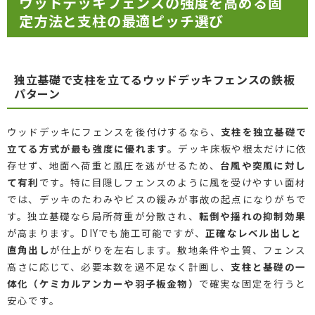
ウッドデッキフェンスの強度を高める固
定方法と支柱の最適ピッチ選び
独立基礎で支柱を立てるウッドデッキフェンスの鉄板
パターン
ウッドデッキにフェンスを後付けするなら、
支柱を独立基礎で
立てる方式が最も強度に優れます
。デッキ床板や根太だけに依
存せず、地面へ荷重と風圧を逃がせるため、
台風や突風に対し
て有利
です。特に目隠しフェンスのように風を受けやすい面材
では、デッキのたわみやビスの緩みが事故の起点になりがちで
す。独立基礎なら局所荷重が分散され、
転倒や揺れの抑制効果
が高まります。DIYでも施工可能ですが、
正確なレベル出しと
直角出し
が仕上がりを左右します。敷地条件や土質、フェンス
高さに応じて、必要本数を過不足なく計画し、
支柱と基礎の一
体化（ケミカルアンカーや羽子板金物）
で確実な固定を行うと
安心です。