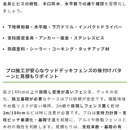
金具とビスの相性
、
木口防水
、
水平器での通り確認
を習慣化し
ましょう。
下地検知器・水平器・下穴ドリル・インパクトドライバー
支柱固定金具・アンカー・座金・ステンレスビス
防腐塗料・シーラー・コーキング・タッチアップ材
プロ施工が安心なウッドデッキフェンスの後付けパタ
ーンと見積もりポイント
高さ140cm以上や
目隠し密度が高いフェンス
、デッキの劣
化、
独立基礎が必要
なケースはプロ依頼が安全です。強風地域
や台風リスクが高い場所、2m級や
目隠しフェンス置くだけ
2m/180cm
などは特に注意が必要です。プロは
支持力計算・支
柱ピッチ最適化・基礎寸法
を前提に、アルミや樹脂フェンスと
木材の相性を判断します。見積もりは、
支柱本数・基礎の有