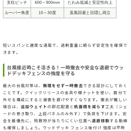
支柱ピッチ
600～900mm
たわみ低減と安定性向上
ルーバー角度
15～30度
直風回避と目隠し両立
短いスパンと適度な通風で、過剰重量に頼らず安定性を確保で
きます。
台風接近時こそ活きる！一時撤去や安全な退避でウッ
ドデッキフェンスの強度を守る
最大の台風対策は、
無理をせず一時撤去
できる設計にしておく
ことです。クイックリリースの金具や蝶ナットを使い、数分で
外せる構成にすると被害を避けやすくなります。撤去が難しい
場合は、
追加ウェイト
の即応配置と
帆面積を減らす
工夫（シェ
ードの巻き取り、上段パネルのみ外す）で負荷を下げます。安
全を最優先に、飛散物が当たりにくい位置へ
退避移動
する動線
も確保しましょう。ウッドデッキ フェンス後付け 強度は平時