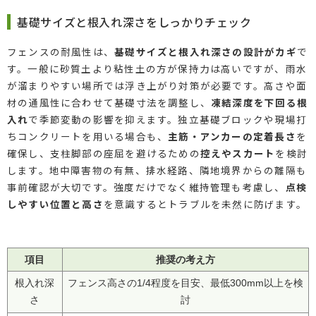
基礎サイズと根入れ深さをしっかりチェック
フェンスの耐風性は、
基礎サイズと根入れ深さの設計がカギ
で
す。一般に砂質土より粘性土の方が保持力は高いですが、雨水
が溜まりやすい場所では浮き上がり対策が必要です。高さや面
材の通風性に合わせて基礎寸法を調整し、
凍結深度を下回る根
入れ
で季節変動の影響を抑えます。独立基礎ブロックや現場打
ちコンクリートを用いる場合も、
主筋・アンカーの定着長さ
を
確保し、支柱脚部の座屈を避けるための
控えやスカート
を検討
します。地中障害物の有無、排水経路、隣地境界からの離隔も
事前確認が大切です。強度だけでなく維持管理も考慮し、
点検
しやすい位置と高さ
を意識するとトラブルを未然に防げます。
項目
推奨の考え方
根入れ深
フェンス高さの1/4程度を目安、最低300mm以上を検
さ
討