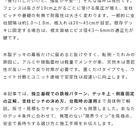
「後付けしたいけど、強度が不安…」そんな悩みは当然です。
フェンスは高さが10cm上がるごとに受ける風圧が増え、支柱
ピッチや基礎の有無で耐風性は大きく変わります。一般的に支
柱間隔は約1.0〜1.8m、根入れは30〜45cmが目安。既存デッ
キに固定する場合は、根太直結とビス径4.5〜6mmの適正化が
鍵です。
木製デッキの幕板だけに留めると抜けやすく、転倒・たわみの
原因に。アルミや樹脂面材は軽量でメンテが楽、天然木は意匠
性が高い一方で反り対策が必要です。置くだけタイプでも、ウ
ェイト分散とユニット連結で安定性は段違いに向上します。
本記事では、
独立基礎での鉄板パターン、デッキ上・側面固定
の正解、支柱ピッチの決め方、台風時の運用
まで具体例で解
説。採寸・見積もりチェックポイントも用意しました。あなた
のデッキ条件に合わせて、無理のない“限界ライン”を見極め、
安全で長持ちする選び方と施工手順をお伝えします。