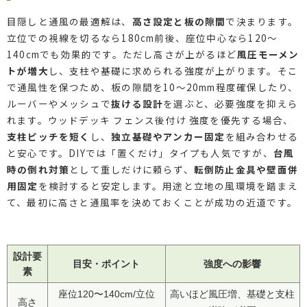
目隠しと通風の最適解は、
高さ設定と板の隙間
で決まります。
立位での視線を切るなら180cm前後、座位中心なら120〜
140cmでも効果的です。ただし高さが上がるほど
風圧モーメン
トが増大
し、支柱や基礎に求められる強度が上がります。そこ
で通風性を保つため、板の隙間を10〜20mm程度確保したり、
ルーバーやメッシュで
抜ける設計
を選ぶと、必要強度を抑えら
れます。ウッドデッキ フェンス後付け 強度を優先する場合、
支柱ピッチを短く
し、
独立基礎やアンカー固定
を組み合わせる
と安心です。DIYでは「置くだけ」タイプも人気ですが、
台風
時の倒れ対策
として重しだけに頼らず、
転倒防止金具や壁面併
用固定
を検討すると安定します。用途と立地の風環境を踏まえ
て、最初に高さと通風率を決めておくことが成功の近道です。
設計要
目安・ポイント
強度への影響
素
座位120〜140cm/立位
高いほど風圧増、基礎と支柱
高さ