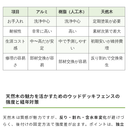
項目
アルミ
樹脂（人工木）
天然木
お手入れ
洗浄中心
洗浄中心
定期塗装が必要
耐候性
非常に高い
高い
素材次第で差大
生涯コスト
中〜高だが安
中で予測しやす
初期安いが維持費
感
定
い
増
修理の容易
部材交換が容
反り割れで交換発
部材交換が容易
さ
易
生
天然木の魅力を活かすためのウッドデッキフェンスの
強度と経年対策
天然木は質感が魅力ですが、
反り・割れ・含水率変化
が避けづ
らく、後付けの固定方法で強度差が出ます。ポイントは、
独立