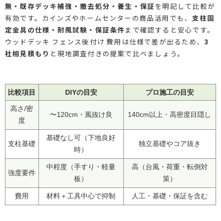
無・既存デッキ補強・撤去処分・養生・保証
を明記して比較が
有効です。カインズやホームセンターの商品活用でも、
支柱固
定金具の仕様・耐風試験・保証条件
まで確認すると安心です。
ウッドデッキ フェンス後付け 費用は仕様で差が出るため、
3
社相見積もり
と現地調査付きの提案で比べましょう。
比較項目
DIYの目安
プロ施工の目安
高さ/密
〜120cm・風抜け良
140cm以上・高密度目隠し
度
基礎なし可（下地良好
支柱基礎
独立基礎やコア抜き
時）
中程度（手すり・軽量
高（台風・荷重・転倒対
強度要件
板）
策）
費用
材料＋工具中心で抑制
人工・基礎・保証を含む