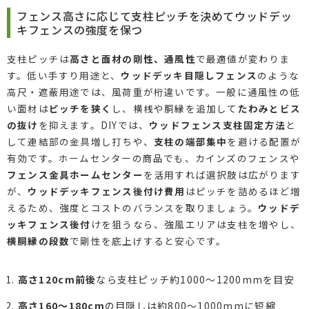
フェンス高さに応じて支柱ピッチを決めてウッドデッ
キフェンスの強度を保つ
支柱ピッチは
高さと面材の剛性、通風性
で最適値が変わりま
す。低い手すり用途と、
ウッドデッキ目隠しフェンス
のような
高尺・遮蔽用途では、風荷重が桁違いです。一般に通風性の低
い面材は
ピッチを狭く
し、横桟や胴縁を追加して
たわみとビス
の抜け
を抑えます。DIYでは、
ウッドフェンス支柱固定方法
と
して連結部の金具増し打ちや、
支柱の端部集中
を避ける配置が
有効です。ホームセンターの商品でも、カインズのフェンスや
フェンス金具ホームセンター
を活用すれば選択肢は広がります
が、
ウッドデッキフェンス後付け費用
はピッチを詰めるほど増
えるため、強度とコストのバランスを取りましょう。
ウッドデ
ッキフェンス後付
けを狙うなら、強風エリアは支柱を増やし、
横胴縁の段数
で剛性を底上げすると安心です。
高さ120cm前後
なら支柱ピッチ約1000〜1200mmを目安
高さ160〜180cm
の目隠しは約800〜1000mmに短縮