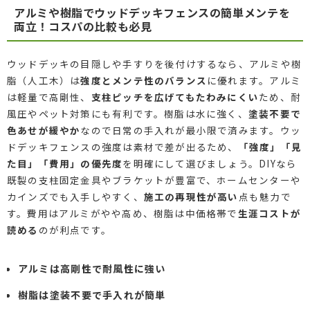
アルミや樹脂でウッドデッキフェンスの簡単メンテを
両立！コスパの比較も必見
ウッドデッキの目隠しや手すりを後付けするなら、アルミや樹
脂（人工木）は
強度とメンテ性のバランス
に優れます。アルミ
は軽量で高剛性、
支柱ピッチを広げてもたわみにくい
ため、耐
風圧やペット対策にも有利です。樹脂は水に強く、
塗装不要で
色あせが緩やか
なので日常の手入れが最小限で済みます。ウッ
ドデッキフェンスの強度は素材で差が出るため、
「強度」「見
た目」「費用」の優先度
を明確にして選びましょう。DIYなら
既製の支柱固定金具やブラケットが豊富で、ホームセンターや
カインズでも入手しやすく、
施工の再現性が高い
点も魅力で
す。費用はアルミがやや高め、樹脂は中価格帯で
生涯コストが
読める
のが利点です。
アルミは高剛性で耐風性に強い
樹脂は塗装不要で手入れが簡単