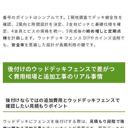
番号のポイントはシンプルです。1現地調査でデッキ健全性を
確認、2風向と隙間設計を決定、3支柱ピッチと基礎仕様を確
定、4金具とビスの規格を統一、5完成後の
締め増しと定期点
検
を計画します。ウッドデッキ フェンス DIYやカインズ活用で
も、
安全率
を意識した設計が長期利用の鍵です。
後付けのウッドデッキフェンスで差がつ
く費用相場と追加工事のリアル事情
後付けならではの追加費用とウッドデッキフェンスで
確認したい見積もりポイント
ウッドデッキにフェンスを後付けする際は、
見積もり段階で強
度に関わる追加工事
を洗い出すことが重要です。既存デッキが