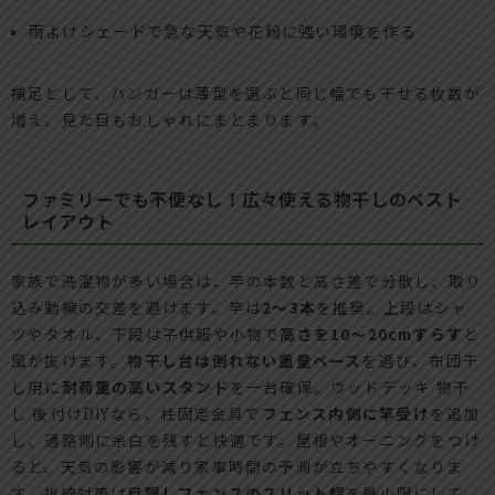
雨よけシェードで急な天気や花粉に強い環境を作る
補足として、ハンガーは薄型を選ぶと同じ幅でも干せる枚数が
増え、見た目もおしゃれにまとまります。
ファミリーでも不便なし！広々使える物干しのベスト
レイアウト
家族で洗濯物が多い場合は、竿の本数と高さ差で分散し、取り
込み動線の交差を避けます。竿は
2〜3本
を推奨。上段はシャ
ツやタオル、下段は子供服や小物で
高さを10〜20cmずらす
と
風が抜けます。
物干し台は倒れない重量ベース
を選び、布団干
し用に
耐荷重の高いスタンド
を一台確保。ウッドデッキ 物干
し 後付けDIYなら、柱固定金具で
フェンス内側に竿受け
を追加
し、通路側に余白を残すと快適です。屋根やオーニングをつけ
ると、天気の影響が減り家事時間の予測が立ちやすくなりま
す。視線対策は
目隠しフェンスのスリット幅
を最小限にして、