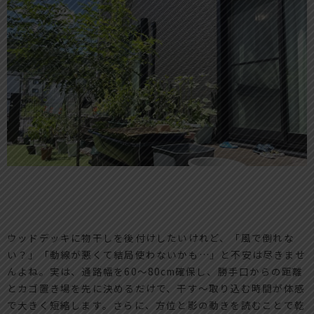
ウッドデッキに物干しを後付けしたいけれど、「風で倒れな
い？」「動線が悪くて結局使わないかも…」と不安は尽きませ
んよね。実は、通路幅を60〜80cm確保し、勝手口からの距離
とカゴ置き場を先に決めるだけで、干す〜取り込む時間が体感
で大きく短縮します。さらに、方位と影の動きを読むことで乾