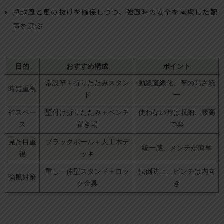
卓越風と風の抜けを確保しつつ、強風時の安全を考慮した配
置を選ぶ
目的
おすすめ構成
ポイント
常設竿＋折りたたみスタン
動線直線化、竿の高さ統
時短重視
ド
一
省スペー
壁付け折りたたみ＋ベンチ
使わない時は収納、腰高
ス
置き場
で楽
見た目重
ブラックポール＋人工木デ
統一感、メンテが簡単
視
ッキ
重し一体型スタンド＋ロッ
転倒防止、ピンチは内向
強風対策
ク金具
き