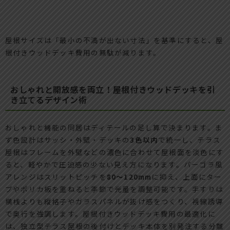
屋根サイズは「最小の不満が出ない寸法」を基準にすると、屋
根付きウッドデッキ費用の無駄が減ります。
おしゃれと開放感を両立！屋根付きウッドデッキを引
き立てるデザイン術
おしゃれと機能の同居はディテールの足し算で決まります。ま
ず色設計はサッシ・外壁・デッキの
3色以内
で統一し、テラス
屋根はフレームを外壁などの濃色に合わせて屋根面を淡色にす
ると、軽やかで圧迫感の少ない見え方になります。パーゴラ風
アレンジはスリットピッチを
80～120mm
に抑え、上面にター
プやポリカ板を重ねると季節で光量を調整可能です。手すりは
横桟よりも縦格子やガラスパネルが抜け感をつくり、視線誘導
で奥行を強調します。屋根付きウッドデッキ費用の最適化に
は、独立型テラス屋根の後付けとデッキ本体を別発注する分離