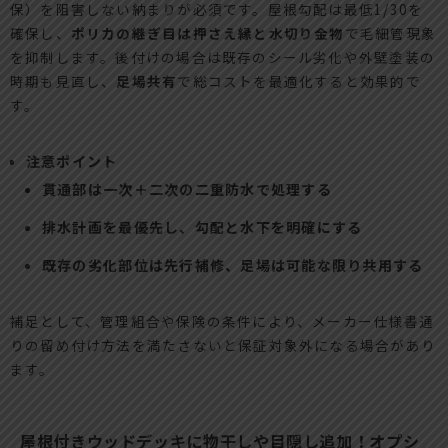
保）を阻害しない納まりが必須です。屋根勾配は最低1/30を
確保し、
ポリカの継ぎ目は押さえ縁と水切り金物
で毛細管現象
を抑制します。後付けの場合は既存のシール劣化や外壁塗装の
時期も見直し、
足場共有
で総コストを最適化すると効果的で
す。
注意ポイント
貫通部は一次＋二次の二重防水で処理する
排水計画を最優先し、勾配と水下を明確にする
既存の劣化部位は先行補修、足場は可能な限り共用する
補足として、管理組合や保険の条件により、メーカー仕様書通
りの留め付け方法を満たさないと保証対象外になる場合があり
ます。
屋根付きウッドデッキに物干しや目隠し追加！オプシ