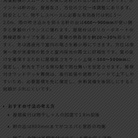
イントは軒の出、屋根高さ、方位の三位一体調整にあります。
目安として、物干しスペースに必要な有効奥行は約1.5～
2.0m、雨の吹き込みを抑える軒の出は
600～900mm
が使い勝
手と景観のバランスに優れます。屋根材はポリカーボネートの
熱線遮断タイプを選ぶと、夏場の熱負荷を
約20～30％
抑えや
すく、冬は透過光で室内の暗さを最小限にできます。方位は南
東～南が洗濯物の乾きと室内採光の両立に好相性です。風の抜
けを確保するために屋根高さをサッシ上端＋
300～500mm
に
設定し、軒先を下げる微勾配で雨仕舞いを安定させます。屋根
付きウッドデッキ費用は、奥行拡張や遮熱グレードで上下しや
すいため、必要面積を先に確定し、余剰装備を後回しにすると
総額がぶれにくいです。
おすすめ寸法の考え方
屋根奥行は物干し＋人の回遊で1.8m前後
軒の出は900mmまでがコスパと意匠の均衡
物干し金物は外壁直付けでデッキ面を広く活用