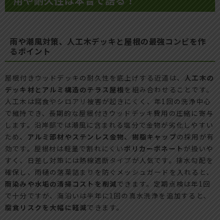
用や耐久性は本音で語る！
雨や潮風対策、人工木デッキと屋根の最強コンビを作
るポイント
屋根付きウッドデッキの耐久性を底上げする近道は、
人工木の
デッキ材とアルミ構造のテラス屋根
を組み合わせることです。
人工木は腐食やシロアリ被害が起きにくく、年1回の洗浄中心
で維持でき、長期的な屋根付きウッドデッキ費用の圧縮に寄与
します。沿岸部では潮風に含まれる塩分で金物が劣化しやすい
ため、
アルミ部材やステンレス金物、樹脂キャップ
の採用が有
効です。屋根材は軽量で割れにくい
ポリカーボネート
が扱いや
すく、日差し対策には熱線遮断タイプが人気です。排水勾配を
確保し、雨樋の落葉詰まりを防ぐメッシュガードを入れると、
雨染みや水垢の清掃コストを削減
できます。定期点検は年1回
で十分ですが、海沿いは半年に1回の真水洗浄を追加すると、
腐食リスクを大幅に軽減
できます。