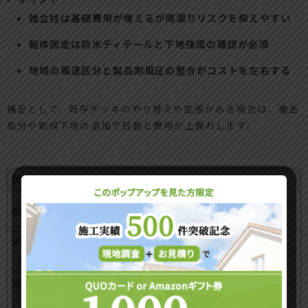
独立柱は基礎費用が増えるが雨漏りリスクを抑えやすい
躯体固定は防水ディテールと下地強度の確認が必須
地域の風速区分と製品耐風圧の整合がコストを左右する
補足として、既存デッキのやり替えや拡張がある場合は、撤去
処分や新規下地の追加で日数と費用が上振れします。
比較軸
躯体固定
独立柱
外壁強度次第で高性能にで
柱ピッチと基礎で安定、計
耐風力
きる
画しやすい
申請・
管理規約や外壁穿孔の承認
承認取得が比較的スムーズ
規約
が課題
基礎仕
簡易（デッキ束＋金物）で
コンクリートフーチングが
様
済む場合あり
標準