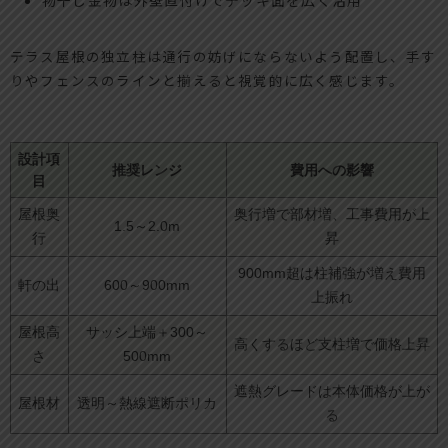
テラス屋根の独立柱は通行の妨げにならないよう配置し、手す
りやフェンスのラインと揃えると視覚的に広く感じます。
設計項
推奨レンジ
費用への影響
目
屋根奥
奥行増で部材増、工事費用が上
1.5～2.0m
行
昇
900mm超は柱補強が増え費用
軒の出
600～900mm
上振れ
屋根高
サッシ上端＋300～
高くするほど支柱増で価格上昇
さ
500mm
遮熱グレードは本体価格が上が
屋根材
透明～熱線遮断ポリカ
る