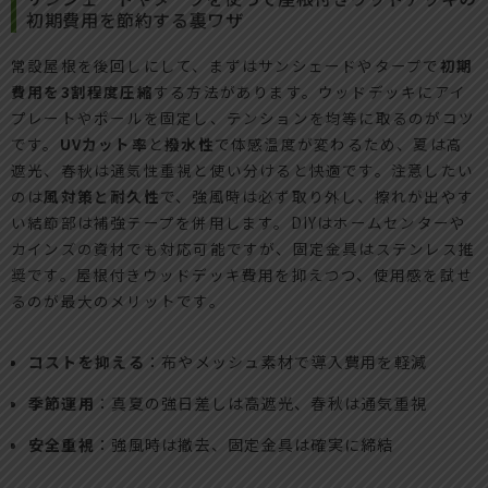
初期費用を節約する裏ワザ
常設屋根を後回しにして、まずはサンシェードやタープで
初期
費用を3割程度圧縮
する方法があります。ウッドデッキにアイ
プレートやポールを固定し、テンションを均等に取るのがコツ
です。
UVカット率
と
撥水性
で体感温度が変わるため、夏は高
遮光、春秋は通気性重視と使い分けると快適です。注意したい
のは
風対策と耐久性
で、強風時は必ず取り外し、擦れが出やす
い結節部は補強テープを併用します。DIYはホームセンターや
カインズの資材でも対応可能ですが、固定金具はステンレス推
奨です。屋根付きウッドデッキ費用を抑えつつ、使用感を試せ
るのが最大のメリットです。
コストを抑える
：布やメッシュ素材で導入費用を軽減
季節運用
：真夏の強日差しは高遮光、春秋は通気重視
安全重視
：強風時は撤去、固定金具は確実に締結