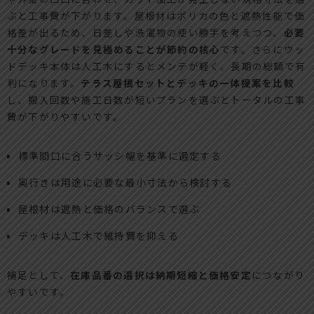
ぶと工事費が下がります。屋根材はポリカの色と遮熱性能で価
格差が出るため、日差しや洗濯物の使い勝手を考えつつ、
必要
十分なグレードを見極めることが節約の核心
です。さらにウッ
ドデッキ本体は人工木にするとメンテが軽く、長期の総額で有
利になります。
テラス屋根セットとデッキの一体提案を比較
し、搬入回数や施工日数が短いプランを選ぶとトータルの工事
費が下がりやすいです。
標準間口に合うサッシ幅を基準に選定する
奥行きは用途に必要な最小寸法から検討する
屋根材は遮熱と価格のバランスで選ぶ
デッキは人工木で維持費を抑える
補足として、
在庫品番の選択は納期短縮と価格安定
につながり
やすいです。