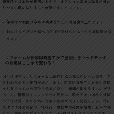
根面積と柱本数が費用のカギ
で、
オプション追加は効果が分か
りやすい順
に検討すると無駄が出にくいです。
竿掛けや側面パネル
は実用性が高く満足度が上がります
独立柱タイプ
は外壁への負担を避けられる一方で基礎費が増
えます
リフォームか新築同時施工かで屋根付きウッドデッキ
の費用はここまで変わる！
同じ仕様でも、リフォームは既存外構の解体やレベル調整、搬
入制約があると費用が増加します。新築同時施工は重機や基礎
を共有できるため段取り効率が良く、
総額が抑えやすい
のが特
徴です。屋根付きウッドデッキ費用は、既存下地の活用や外壁
の下地状況、排水計画の有無で数字が大きく変動します。特に
後付けは外壁接合の下地確認、
雨仕舞の確実な処理
、庇や雨樋
との干渉解消がポイントです。DIYはコストダウンできます