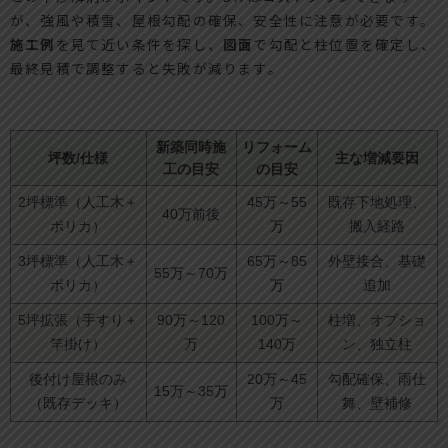
が、強風や積雪、屋根勾配の確保、安全性に注意が必要です。
施工例
を見て近い条件を探し、
図面
で勾配と柱位置を確定し、
最終見積で調整すると失敗が減ります。
新築同時施
リフォーム
坪数/仕様
主な増減要因
工の目安
の目安
2坪標準（人工木＋
45万～55
既存下地処理、
40万前後
ポリカ）
万
搬入経路
3坪標準（人工木＋
65万～85
外壁接合、基礎
55万～70万
ポリカ）
万
追加
5坪拡張（手すり＋
90万～120
100万～
柱増、オプショ
竿掛け）
万
140万
ン、独立柱
後付け屋根のみ
20万～45
勾配確保、雨仕
15万～35万
（既存デッキ）
万
舞、壁補修