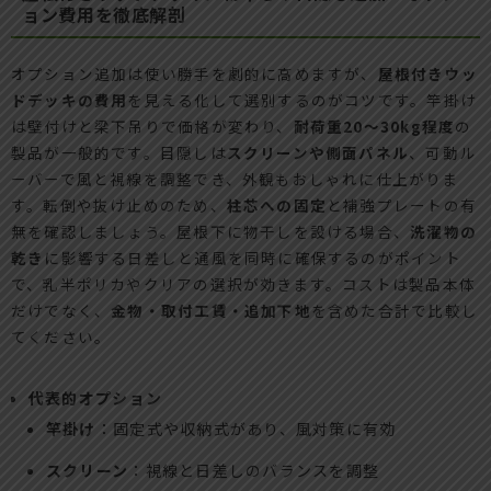
ョン費用を徹底解剖
オプション追加は使い勝手を劇的に高めますが、
屋根付きウッ
ドデッキの費用
を見える化して選別するのがコツです。竿掛け
は壁付けと梁下吊りで価格が変わり、
耐荷重20〜30kg程度
の
製品が一般的です。目隠しは
スクリーンや側面パネル
、可動ル
ーバーで風と視線を調整でき、外観もおしゃれに仕上がりま
す。転倒や抜け止めのため、
柱芯への固定
と補強プレートの有
無を確認しましょう。屋根下に物干しを設ける場合、
洗濯物の
乾き
に影響する日差しと通風を同時に確保するのがポイント
で、乳半ポリカやクリアの選択が効きます。コストは製品本体
だけでなく、
金物・取付工賃・追加下地
を含めた合計で比較し
てください。
代表的オプション
竿掛け
：固定式や収納式があり、風対策に有効
スクリーン
：視線と日差しのバランスを調整