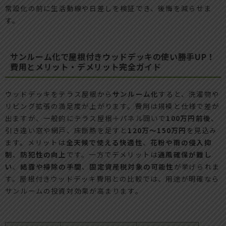
常設化の前に生活動線や日差しを検証でき、後悔を減らせま
す。
サンルーム化で屋根付きウッドデッキの使い勝手UP！
費用とメリット・デメリット完全ガイド
ウッドデッキをテラス屋根から
サンルーム化
すると、洗濯物や
リビング拡張の満足度が上がります。費用は規模と仕様で差が
出ますが、一般的にテラス屋根＋パネル囲いで
100万円前後
、
引き違い窓や網戸、床断熱を足すと
120万〜150万円
を見込み
ます。メリットは
全天候で使える快適性
、
花粉や雨の侵入抑
制
、
防犯性の向上
です。一方でデメリットは
通風確保が難し
い
、
結露や掃除の手間
、
固定資産税対象の可能性
が挙げられま
す。屋根付きウッドデッキ費用との比較では、用途が明確なら
サンルームの投資対効果が高まります。