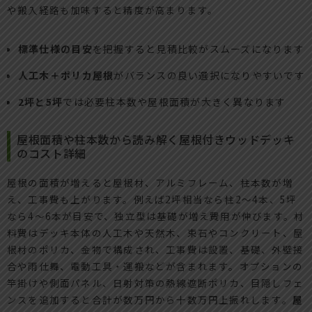
や搬入経路も加味すると精度が高まります。
標準仕様の目安
を把握すると見積比較がスムーズになります
人工木＋ポリカ屋根
がバランスの良い選択になりやすいです
2坪と5坪
では必要柱本数や屋根面積が大きく異なります
屋根面積や柱本数から読み解く屋根付きウッドデッキ
のコスト詳細
屋根の面積が増えると屋根材、アルミフレーム、柱本数が増
え、工事費も上がります。例えば2坪相当なら柱2～4本、5坪
なら4～6本が目安で、独立型は基礎が増え費用が伸びます。材
料費はデッキ本体の人工木や天然木、束石やコンクリート、屋
根材のポリカ、金物で構成され、工事費は設置、基礎、外壁接
合や雨仕舞、電動工具・運搬などが含まれます。オプションの
竿掛けや側面パネル、日射対策の熱線遮断ポリカ、目隠しフェ
ンスを追加すると合計が数万円から十数万円上振れします。
屋