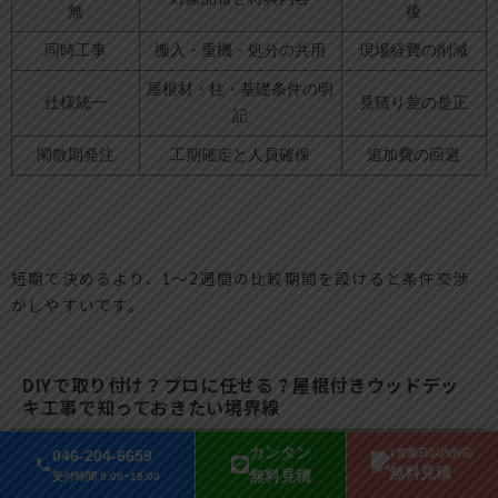
無
後
同時工事
搬入・重機・処分の共用
現場経費の削減
屋根材・柱・基礎条件の明
仕様統一
見積り差の是正
記
閑散期発注
工期確定と人員確保
追加費の回避
短期で決めるより、1～2週間の比較期間を設けると条件交渉
がしやすいです。
DIYで取り付け？プロに任せる？屋根付きウッドデッ
キ工事で知っておきたい境界線
カンタン
046-204-6659
1営業日以内対応
DIYは材料費を下げられますが、強風や積雪への安全性を担保
無料見積
無料見積
受付時間 9:00~18:00
できるかが最大の分かれ目です。軽作業はデッキ床板の張り替