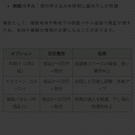
側面パネル
：雨の吹き込みを抑制し室内干しが快適
補足として、強風地域や角地では側面パネル追加で風圧が増す
ため、支柱や基礎の増強が必要になることがあります。
オプション
目安費用
効果
竿掛け（2本1
税込1〜3万円
洗濯物スペースの確保、使い
組）
＋取付
勝手向上
スクリーン（1ス
税込3〜7万円
目隠しと日差し調整、外観ア
パン）
＋取付
ップ
側面パネル（中
税込5〜12万円
雨風の侵入を軽減、干し場の
桟あり）
＋取付
快適性向上