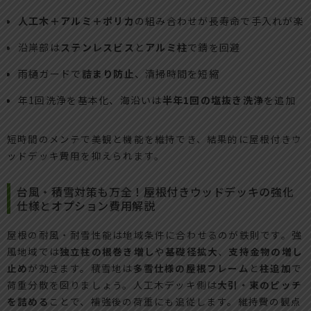
人工木＋アルミ＋ポリカ
の組み合わせが長寿命で手入れが楽
沿岸部は
ステンレスビス
と
アルミ柱
で錆を回避
雨樋ガードで
詰まり防止
、清掃時間を短縮
年1回洗浄を基本化、海沿いは
半年1回の塩抜き洗浄
を追加
短時間のメンテで美観と機能を維持でき、結果的に屋根付きウ
ッドデッキ費用を抑えられます。
台風・積雪対策も万全！屋根付きウッドデッキの強化
仕様とオプション費用解説
屋根の耐風・耐雪性能は地域条件に合わせるのが鉄則です。強
風地域では
独立柱の根巻き増し
や
基礎径拡大
、
支持金物の増し
止め
が効きます。積雪地は
多雪仕様の屋根フレーム
と
柱追加
で
荷重分散を図りましょう。人工木デッキ側は
大引・束のピッチ
を詰める
ことで、補強後の荷重にも追従します。維持費の観点