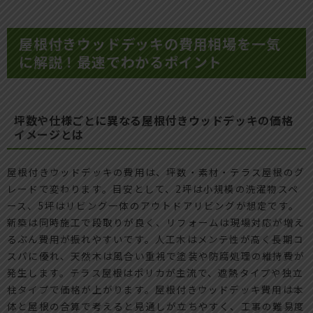
屋根付きウッドデッキの費用相場を一気
に解説！最速でわかるポイント
坪数や仕様ごとに異なる屋根付きウッドデッキの価格
イメージとは
屋根付きウッドデッキの費用は、坪数・素材・テラス屋根のグ
レードで変わります。目安として、2坪は小規模の洗濯物スペ
ース、5坪はリビング一体のアウトドアリビングが想定です。
新築は同時施工で段取りが良く、リフォームは現場対応が増え
るぶん費用が振れやすいです。人工木はメンテ性が高く長期コ
スパに優れ、天然木は風合い重視で塗装や防腐処理の維持費が
発生します。テラス屋根はポリカが主流で、遮熱タイプや独立
柱タイプで価格が上がります。屋根付きウッドデッキ費用は本
体と屋根の合算で考えると見通しが立ちやすく、工事の難易度