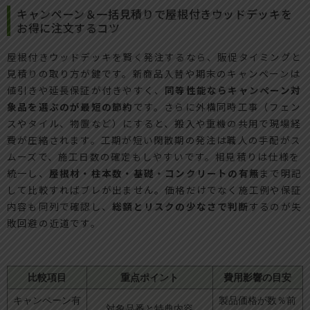
キャンペーン＆一括見積りで屋根付きウッドデッキを
お得に注文するコツ
屋根付きウッドデッキを賢く発注するなら、販促タイミングと
見積りの取り方が鍵です。新商品入替や期末のキャンペーンは
値引きや延長保証が付きやすく、
同等性能ならキャンペーン対
象品を選ぶのが最短の節約
です。さらに外構同時工事（フェン
スやタイル、物置など）にすると、搬入や重機の共用で現場経
費が圧縮されます。工期が短い閑散期の発注は職人の手配がス
ムーズで、施工日数の確定もしやすいです。相見積りは仕様を
統一し、
屋根材・柱本数・基礎・コンクリートの有無
まで明記
して比較すればブレが出ません。価格だけでなく施工例や保証
内容も同列で確認し、
総額とリスクの少なさで判断
するのが失
敗回避の近道です。
比較項目
重点ポイント
費用影響の目安
キャンペーン有
製品価格が数％前
対象品番と特典内容