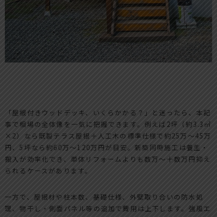
「屋根付きウッドデッキ、いくらかかる？」と迷ったら、本記
事で相場の全体像を一気に把握できます。例えば2坪（約3.3㎡
×2）なら既製テラス屋根＋人工木の標準仕様で約25万～45万
円、5坪なら約60万～120万円が目安。新築同時施工は養生・
搬入が効率化でき、単体リフォームよりも数万～十数万円抑え
られるケースがあります。
一方で、屋根材や柱本数、基礎仕様、外壁取り合いの防水処
理、物干し・側面パネル等の追加で費用は上下します。強風エ