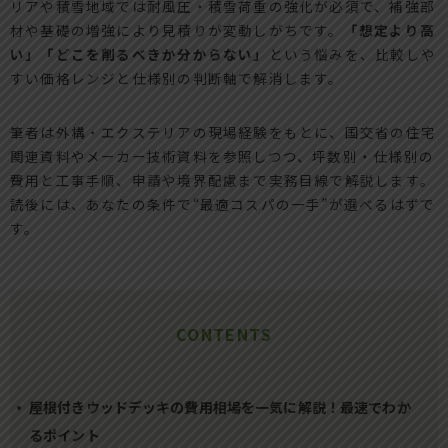
リアや積雪地域では耐風圧・積雪荷重の強化が必須で、補強部
材や基礎の増強により見積りが変動しがちです。
「想定より高
い」「どこを削るべきか分からない」
という悩みを、比較しや
すい価格レンジと仕様別の判断軸で解消します。
筆者は外構・エクステリアの現場経験をもとに、国交省の住宅
関連資料やメーカー技術資料を参照しつつ、坪数別・仕様別の
費用と工事手順、申請や境界配慮まで実務目線で解説します。
読後には、あなたの条件で“最適コスパの一手”が選べるはずで
す。
CONTENTS
屋根付きウッドデッキの費用相場を一気に解説！最速でわか
るポイント