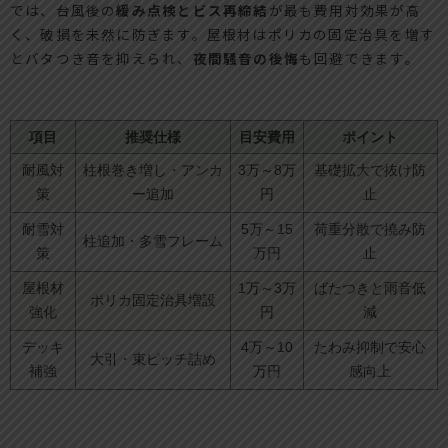
では、台風後の
緩み点検とビス再締結
が最も費用対効果が高
く、破損を未然に防ぎます。屋根材はポリカの固定治具を増す
とバタつき音を抑えられ、
夜間騒音の後悔
も回避できます。
項目
推奨仕様
目安費用
ポイント
耐風対
柱根巻き増し・アンカ
3万～8万
基礎拡大で抜け防
策
ー追加
円
止
耐雪対
5万～15
荷重分散で撓み防
柱追加・多雪フレーム
策
万円
止
屋根材
1万～3万
ばたつきと雨音低
ポリカ固定治具増設
強化
円
減
デッキ
4万～10
たわみ抑制で安心
大引・束ピッチ詰め
補強
万円
感向上