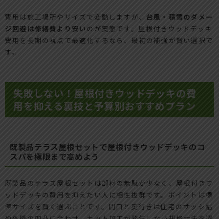
費用は施工場所やサイズで変動しますが、
台風・積雪のダメー
ジ回避は修繕費より安い
のが実態です。屋根付きウッドデッキ
費用を長期の視点で最適化するなら、最初の補強が賢い選択で
す。
失敗しない！屋根付きウッドデッキの費
用を抑える裏技と予算別おすすめプラン
既製品テラス屋根セットで屋根付きウッドデッキのコ
スパを極限まで高めよう
既製品のテラス屋根セットは部材の無駄が少なく、屋根付きウ
ッドデッキの費用を抑えたい人に相性抜群です。ポイントは標
準サイズを賢く選ぶことです。間口と奥行きは住宅のサッシ幅
や外壁の凹凸に合わせ、カット加工が発生しない規格寸法を選