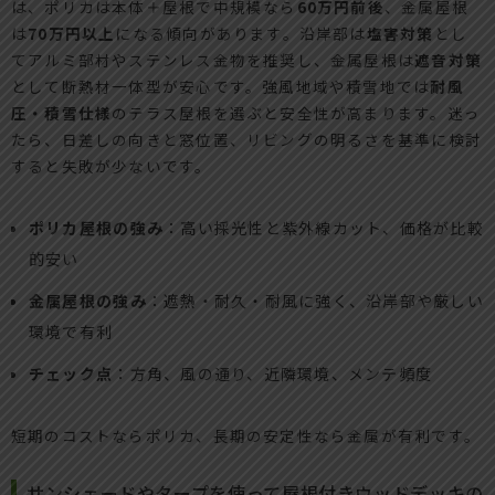
は、ポリカは本体＋屋根で中規模なら
60万円前後
、金属屋根
は
70万円以上
になる傾向があります。沿岸部は
塩害対策
とし
てアルミ部材やステンレス金物を推奨し、金属屋根は
遮音対策
として断熱材一体型が安心です。強風地域や積雪地では
耐風
圧・積雪仕様
のテラス屋根を選ぶと安全性が高まります。迷っ
たら、日差しの向きと窓位置、リビングの明るさを基準に検討
すると失敗が少ないです。
ポリカ屋根の強み
：高い採光性と紫外線カット、価格が比較
的安い
金属屋根の強み
：遮熱・耐久・耐風に強く、沿岸部や厳しい
環境で有利
チェック点
：方角、風の通り、近隣環境、メンテ頻度
短期のコストならポリカ、長期の安定性なら金属が有利です。
サンシェードやタープを使って屋根付きウッドデッキの