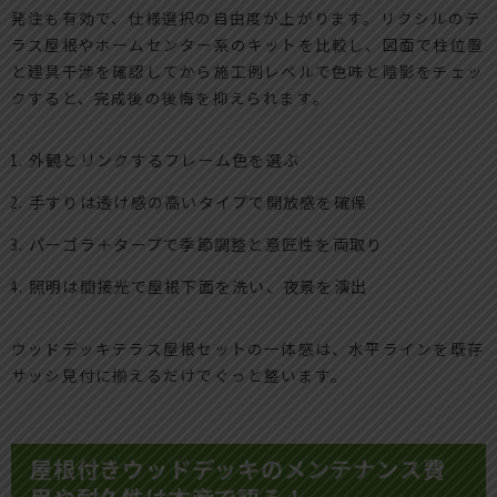
発注も有効で、仕様選択の自由度が上がります。リクシルのテ
ラス屋根やホームセンター系のキットを比較し、図面で柱位置
と建具干渉を確認してから施工例レベルで色味と陰影をチェッ
クすると、完成後の後悔を抑えられます。
外観とリンクするフレーム色を選ぶ
手すりは透け感の高いタイプで開放感を確保
パーゴラ＋タープで季節調整と意匠性を両取り
照明は間接光で屋根下面を洗い、夜景を演出
ウッドデッキテラス屋根セットの一体感は、水平ラインを既存
サッシ見付に揃えるだけでぐっと整います。
屋根付きウッドデッキのメンテナンス費