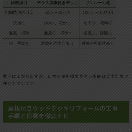
比較項目
テラス屋根付きデッキ
サンルーム化
初期費用の目安
50万〜80万円
100万〜150万円
快適性
雨天○、花粉△
雨天◎、花粉◎
通風・掃除
通風◎、掃除○
通風△、掃除△
税・手続き
対象外の場合あり
対象の可能性あり
費用は上がりますが、日常の使用頻度が高い家庭ほど満足度は
伸びやすいです。
屋根付きウッドデッキリフォームの工事
手順と日数を徹底ナビ