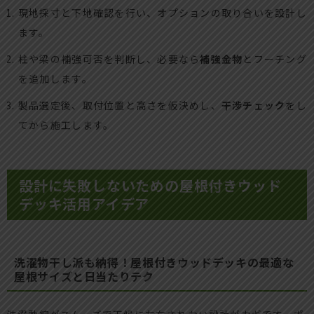
現地採寸と下地確認を行い、オプションの取り合いを設計し
ます。
柱や梁の補強可否を判断し、必要なら
補強金物
とフーチング
を追加します。
製品選定後、取付位置と高さを仮決めし、
干渉チェック
をし
てから施工します。
設計に失敗しないための屋根付きウッド
デッキ活用アイデア
洗濯物干し派も納得！屋根付きウッドデッキの最適な
屋根サイズと日当たりテク
洗濯動線がスムーズで天候に左右されない設計がカギです。ポ