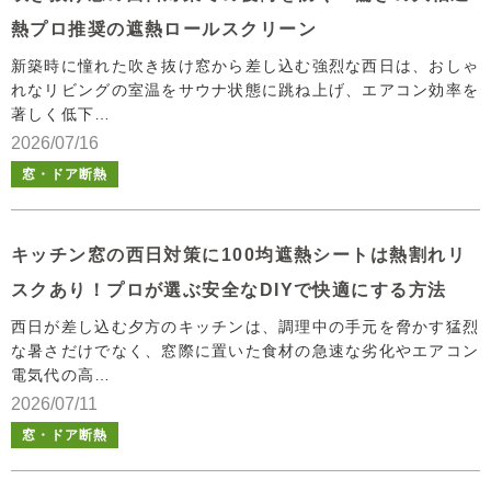
熱プロ推奨の遮熱ロールスクリーン
新築時に憧れた吹き抜け窓から差し込む強烈な西日は、おしゃ
れなリビングの室温をサウナ状態に跳ね上げ、エアコン効率を
著しく低下…
2026/07/16
窓・ドア断熱
キッチン窓の西日対策に100均遮熱シートは熱割れリ
スクあり！プロが選ぶ安全なDIYで快適にする方法
西日が差し込む夕方のキッチンは、調理中の手元を脅かす猛烈
な暑さだけでなく、窓際に置いた食材の急速な劣化やエアコン
電気代の高…
2026/07/11
窓・ドア断熱