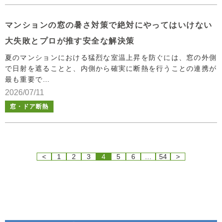
マンションの窓の暑さ対策で絶対にやってはいけない
大失敗とプロが推す安全な解決策
夏のマンションにおける猛烈な室温上昇を防ぐには、窓の外側
で日射を遮ることと、内側から確実に断熱を行うことの連携が
最も重要で…
2026/07/11
窓・ドア断熱
<
1
2
3
4
5
6
…
54
>