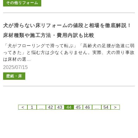
その他リフォーム
犬が滑らない床リフォームの値段と相場を徹底解説！
床材種類や施工方法・費用内訳も比較
「犬がフローリングで滑って転ぶ」「高齢犬の足腰が急速に弱
ってきた」と悩む方は少なくありません。実際、犬の滑り事故
は床材の選…
2025/07/15
壁紙・床
<
1
…
42
43
44
45
46
…
54
>