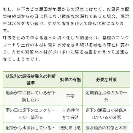
もし、床下カビの原因が地面からの湿気ではなく、お風呂の配
管接続部からの目に見えない微細な水漏れであった場合、調湿
材は水分を吸い続け、やがて限界を迎えて飽和状態になりま
す。
呼吸を止めて単なる湿った塊と化した調湿材は、基礎のコンク
リートや土台の木材に常に水分を与え続ける最悪の存在に変わ
り、カビの繁殖や木材がボロボロに腐る被害をかえって加速さ
せてしまうのです。
状況別の調湿材導入の判断
効果の有無
必要な対策
基準
地面が常に乾いているが予
定期的な点検のみで十
不要
防したい
分
雨の日に床下のコンクリー
△ 条件付
床下の通風口が確保さ
トが一部湿る
きで有効
れているか確認
配管から水漏れしている・
逆効果（絶
漏水箇所の補修と木材