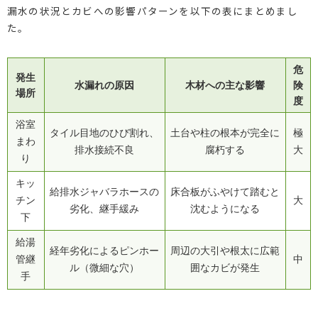
漏水の状況とカビへの影響パターンを以下の表にまとめまし
た。
危
発生
水漏れの原因
木材への主な影響
険
場所
度
浴室
タイル目地のひび割れ、
土台や柱の根本が完全に
極
まわ
排水接続不良
腐朽する
大
り
キッ
給排水ジャバラホースの
床合板がふやけて踏むと
チン
大
劣化、継手緩み
沈むようになる
下
給湯
経年劣化によるピンホー
周辺の大引や根太に広範
管継
中
ル（微細な穴）
囲なカビが発生
手