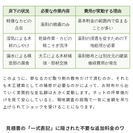
床下の状況
必要な作業内容
費用が変動する理由
軽微なカビの
基本料金の範囲内で収まる
薬剤の噴霧のみ
点在
ことが多い
湿気による木
乾燥作業・カビの
薬剤の浸透を促すための下
材のふやけ
根こそぎ洗浄
地処理が必要
漏水による構
大工による木材補
薬剤散布とは別次元の建築
造部の腐食
強・部材交換
修繕費用が発生
このように、単なるカビ取り剤の散布だけで済むのか、それと
も木工建築としての補修が必要なのかによって、お財布から出
ていく実質的な支払額は大きく変動します。ネットの坪単価だ
けを見て安心していると、現地調査の段階で一気に金額を吊り
上げられてショックを受けることになります。
見積書の「一式表記」に隠された不要な追加料金のワ