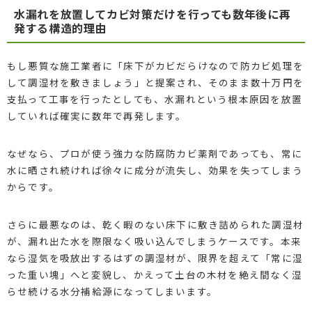
水漏れを放置してカビ対策だけを行っても数年後に再
発する構造的理由
もし悪質な施工業者に「床下がカビだらけなので防カビ処理を
して調湿材を敷きましょう」と提案され、そのまま数十万円を
支払って工事を行ったとしても、水漏れという根本原因を放置
していれば確実に数年で再発します。
なぜなら、プロが使う強力な防腐防カビ薬剤であっても、常に
水に晒され続ければ徐々に成分が流失し、効果を失ってしまう
からです。
さらに最悪なのは、乾く暇のない床下に敷き詰められた調湿材
が、漏れ出た水を際限なく吸い込んでしまうケースです。本来
なら湿気を吸放出するはずの調湿材が、限界を超えて「常に湿
った重い塊」へと変貌し、かえって土台の木材を絶え間なく湿
らせ続ける水分補給源になってしまいます。