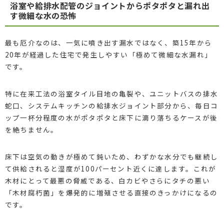
浴室や給排水配管のジョイントからポタポタと漏れ出
す微細な水の恐怖
最も厄介なのは、一気に噴き出す漏水ではなく、築15年から
20年が経過した住宅で発生しやすい「極めて微細な水漏れ」
です。
特に在来工法の浴室タイル目地の亀裂や、ユニットバスの排水
蛇口、システムキッチンの給排水ジョイント部分から、毎日コ
ップ一杯分程度の水がポタポタと床下に滴り落ちるケースが後
を絶ちません。
床下は空気の動きが極めて鈍いため、わずかな水分でも継続し
て供給されると湿度が100パーセント近くに達します。これが
木材にとって最悪の脅威である、白カビやさらにタチの悪い
「木材腐朽菌」を爆発的に増殖させる直接のきっかけになるの
です。