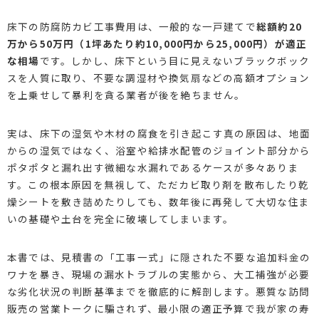
床下の防腐防カビ工事費用は、一般的な一戸建てで
総額約20
万から50万円（1坪あたり約10,000円から25,000円）が適正
な相場
です。しかし、床下という目に見えないブラックボック
スを人質に取り、不要な調湿材や換気扇などの高額オプション
を上乗せして暴利を貪る業者が後を絶ちません。
実は、床下の湿気や木材の腐食を引き起こす真の原因は、地面
からの湿気ではなく、浴室や給排水配管のジョイント部分から
ポタポタと漏れ出す微細な水漏れであるケースが多々ありま
す。この根本原因を無視して、ただカビ取り剤を散布したり乾
燥シートを敷き詰めたりしても、数年後に再発して大切な住ま
いの基礎や土台を完全に破壊してしまいます。
本書では、見積書の「工事一式」に隠された不要な追加料金の
ワナを暴き、現場の漏水トラブルの実態から、大工補強が必要
な劣化状況の判断基準までを徹底的に解剖します。悪質な訪問
販売の営業トークに騙されず、最小限の適正予算で我が家の寿