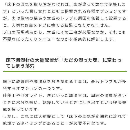
「床下の湿気を取り除かなければ、家が腐って数年で倒壊しま
す」といった脅し文句とともに提案される各種オプションです
が、実は住宅の構造や本当のトラブル原因を無視して設置する
と、大切なお金をドブに捨てる結果になりかねません。
プロの現場視点から、本当にその工事が必要なのか、それとも
不要なぼったくりメニューなのかを徹底的に解剖します。
床下調湿材の大量配置が「ただの湿った塊」に変わっ
てしまう落穴
床下に乾燥剤や調湿材を敷き詰める工事は、最もトラブルが多
発するオプションの一つです。
珪藻土やゼオライト、炭といった調湿材は、周囲の湿度が高い
ときに水分を吸い、乾燥しているときに吐き出すという呼吸機
能を持っています。
しかし、これには大前提として「床下の空気が定期的に流れて
乾燥するタイミングがあること」が必要不可欠です。