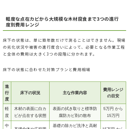
軽度な点在カビから大規模な木材腐食まで3つの進行
度別費用レンジ
床下の状態は、単に築年数だけで測ることはできません。現場
の劣化状況や被害の進行度合いによって、必要となる作業工程
と全体の費用は大きく3つの段階に分かれます。
床下の状態に合わせた対策プランと費用相場
進
費用レンジ
行
床下の状況
主な作業内容
の目安
度
軽
木材の表面に白カ
表面の拭き取りと標準防
5万円 から
度
ビが点在する状態
腐防カビ剤の散布
15万円
中
基礎の除カビ洗浄と高耐