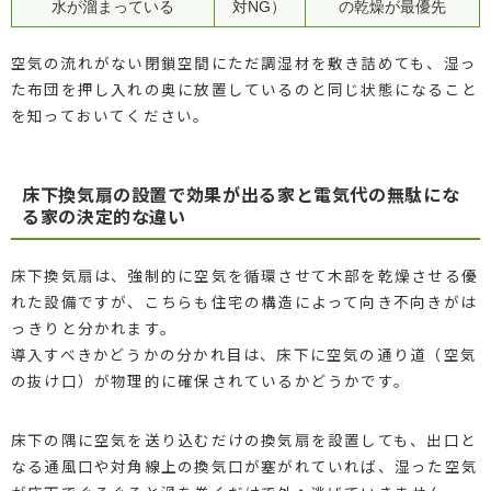
水が溜まっている
対NG）
の乾燥が最優先
空気の流れがない閉鎖空間にただ調湿材を敷き詰めても、湿っ
た布団を押し入れの奥に放置しているのと同じ状態になること
を知っておいてください。
床下換気扇の設置で効果が出る家と電気代の無駄にな
る家の決定的な違い
床下換気扇は、強制的に空気を循環させて木部を乾燥させる優
れた設備ですが、こちらも住宅の構造によって向き不向きがは
っきりと分かれます。
導入すべきかどうかの分かれ目は、床下に空気の通り道（空気
の抜け口）が物理的に確保されているかどうかです。
床下の隅に空気を送り込むだけの換気扇を設置しても、出口と
なる通風口や対角線上の換気口が塞がれていれば、湿った空気