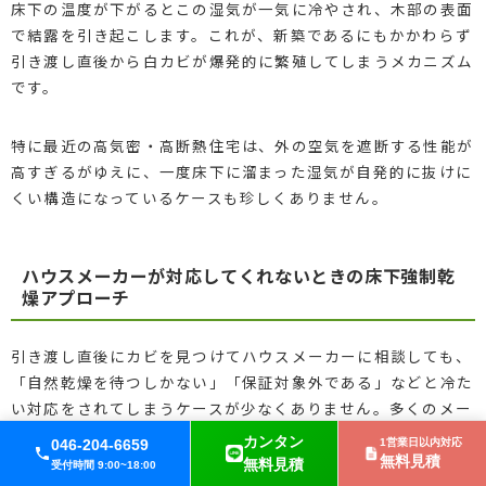
床下の温度が下がるとこの湿気が一気に冷やされ、木部の表面
で結露を引き起こします。これが、新築であるにもかかわらず
引き渡し直後から白カビが爆発的に繁殖してしまうメカニズム
です。
特に最近の高気密・高断熱住宅は、外の空気を遮断する性能が
高すぎるがゆえに、一度床下に溜まった湿気が自発的に抜けに
くい構造になっているケースも珍しくありません。
ハウスメーカーが対応してくれないときの床下強制乾
燥アプローチ
引き渡し直後にカビを見つけてハウスメーカーに相談しても、
「自然乾燥を待つしかない」「保証対象外である」などと冷た
い対応をされてしまうケースが少なくありません。多くのメー
カーは構造上の欠陥とは認めず、乾燥不足をただの経年変化と
カンタン
046-204-6659
1営業日以内対応
して処理しようとする傾向があるからです。
無料見積
無料見積
受付時間 9:00~18:00