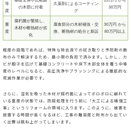
基礎全体や広範囲
15万円 から
等
久薬剤によるコーティン
の木部に付着
30万円
度
グ
腐朽菌が繁殖し、
重
腐食部分の木材補強・交
30万円 から
木材や断熱材が劣
度
換、断熱材の処分と新設
80万円以上
化
軽度の段階であれば、特殊な除去液での拭き取りと予防剤の散
布のみで解決するため、最小限の負担で済みます。しかし、カ
ビが胞子を広げて基礎コンクリートや床下木部全体を覆う中等
度のレベルになると、高圧洗浄やブラッシングによる徹底的な
死滅作業が必要です。
さらに、湿気を吸った木材が腐朽菌によってボロボロに崩れて
いる重度の状態では、防腐処理を行う前に「大工による補強工
事」というリフォームの領域に入ります。このように、被害を
放置する時間が長くなるほど、工事の難易度と財布から出てい
く出費は跳ね上がってしまいます。