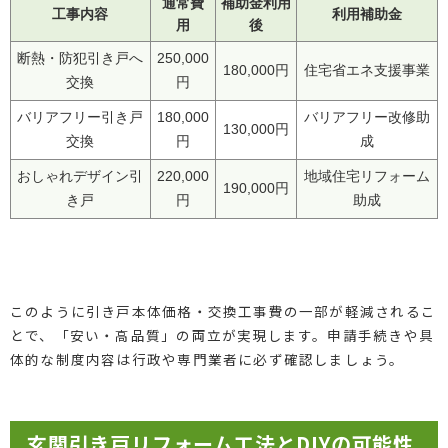
通常費
補助金利用
工事内容
利用補助金
用
後
断熱・防犯引き戸へ
250,000
180,000円
住宅省エネ支援事業
交換
円
バリアフリー引き戸
180,000
バリアフリー改修助
130,000円
交換
円
成
おしゃれデザイン引
220,000
地域住宅リフォーム
190,000円
き戸
円
助成
このように引き戸本体価格・交換工事費の一部が軽減されるこ
とで、「安い・高品質」の両立が実現します。申請手続きや具
体的な制度内容は行政や専門業者に必ず確認しましょう。
玄関引き戸リフォーム工法とDIYの可能性