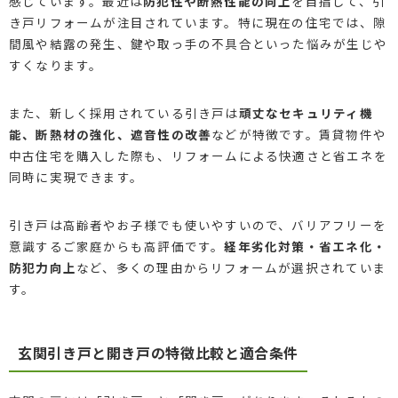
感じています。最近は
防犯性や断熱性能の向上
を目指して、引
き戸リフォームが注目されています。特に現在の住宅では、隙
間風や結露の発生、鍵や取っ手の不具合といった悩みが生じや
すくなります。
また、新しく採用されている引き戸は
頑丈なセキュリティ機
能、断熱材の強化、遮音性の改善
などが特徴です。賃貸物件や
中古住宅を購入した際も、リフォームによる快適さと省エネを
同時に実現できます。
引き戸は高齢者やお子様でも使いやすいので、バリアフリーを
意識するご家庭からも高評価です。
経年劣化対策・省エネ化・
防犯力向上
など、多くの理由からリフォームが選択されていま
す。
玄関引き戸と開き戸の特徴比較と適合条件