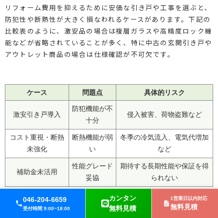
リフォーム費用を抑えるために安価な引き戸や工事を選ぶと、
防犯性や断熱性が大きく損なわれるケースがあります。下記の
比較表のように、激安品の場合は複層ガラスや高精度ロック機
能などが省略されていることが多く、特に中古の玄関引き戸や
アウトレット商品の場合は仕様確認が不可欠です。
ケース
問題点
具体的リスク
防犯機能が不
激安引き戸導入
侵入被害、荷物盗難など
十分
コスト重視・断熱
断熱機能が弱
冬季の冷気流入、電気代増加
未強化
い
など
性能グレード
期待する長期性能や保証を得
補助金未活用
妥協
られない
カンタン
046-204-6659
1営業日以内対応
無料見積
無料見積
受付時間 9:00~18:00