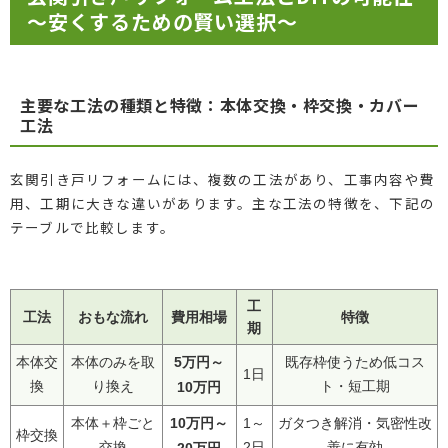
～安くするための賢い選択～
主要な工法の種類と特徴：本体交換・枠交換・カバー
工法
玄関引き戸リフォームには、複数の工法があり、工事内容や費
用、工期に大きな違いがあります。主な工法の特徴を、下記の
テーブルで比較します。
工
工法
おもな流れ
費用相場
特徴
期
5万円～
本体交
本体のみを取
既存枠使うため低コス
1日
換
り換え
10万円
ト・短工期
10万円～
本体＋枠ごと
1～
ガタつき解消・気密性改
枠交換
交換
20万円
2日
善に有効