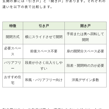
玄関の扉には「引き戸」と「開き戸」があります。それぞれの
違いを以下の表で比較します。
特徴
引き戸
開き戸
手前または奥へ回転して
開閉方式
横にスライドさせて開閉
開閉
必要スペー
前後スペース不要
扉の開閉分スペース必要
ス
バリアフリ
段差が小さく出入りしや
段差・開閉時の力が必要
ー
すい
おすすめ住
和風・バリアフリー向け
洋風デザイン多数
宅