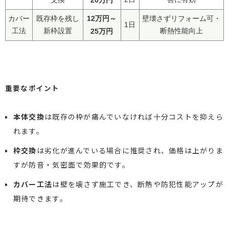
12万円～
カバー
既存枠を残し
壁壊さずリフォーム可・
1日
工法
新枠設置
25万円
断熱性能向上
重要なポイント
本体交換
は既存の枠が痛んでいなければ十分コストを抑えら
れます。
枠交換
は劣化が進んでいる場合に推奨され、価格は上がりま
すが防音・気密面で効果的です。
カバー工法
は壁を壊さず施工でき、断熱や防犯性能アップが
期待できます。