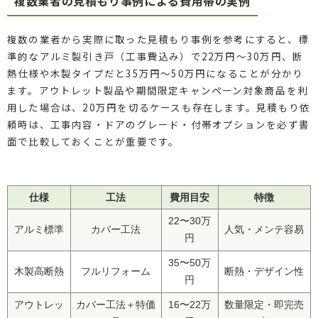
複数業者の見積もり事例による費用帯の実例
複数の業者から実際に取った見積もり事例を参考にすると、標
準的なアルミ製引き戸（工事費込み）で22万円〜30万円、断
熱仕様や木製タイプだと35万円〜50万円になることが分かり
ます。アウトレット製品や期間限定キャンペーン対象商品を利
用した場合は、20万円を切るケースも存在します。見積もり依
頼時は、工事内容・ドアのグレード・付帯オプションを必ず書
面で比較しておくことが重要です。
仕様
工法
費用目安
特徴
22〜30万
アルミ標準
カバー工法
人気・メンテ容易
円
35〜50万
木製高断熱
フルリフォーム
断熱・デザイン性
円
アウトレッ
カバー工法＋特価
16〜22万
数量限定・即完売