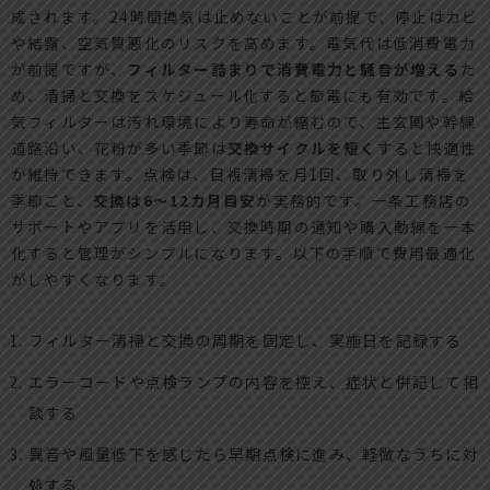
成されます。24時間換気は止めないことが前提で、停止はカビ
や結露、空気質悪化のリスクを高めます。電気代は低消費電力
が前提ですが、
フィルター詰まりで消費電力と騒音が増える
た
め、清掃と交換をスケジュール化すると節電にも有効です。給
気フィルターは汚れ環境により寿命が縮むので、主玄関や幹線
道路沿い、花粉が多い季節は
交換サイクルを短く
すると快適性
が維持できます。点検は、目視清掃を月1回、取り外し清掃を
季節ごと、
交換は6〜12カ月目安
が実務的です。一条工務店の
サポートやアプリを活用し、交換時期の通知や購入動線を一本
化すると管理がシンプルになります。以下の手順で費用最適化
がしやすくなります。
フィルター清掃と交換の周期を固定し、実施日を記録する
エラーコードや点検ランプの内容を控え、症状と併記して相
談する
異音や風量低下を感じたら早期点検に進み、軽微なうちに対
処する