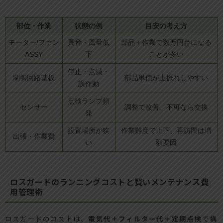
部位・作業
状態の例
目安の考え方
モーター/ファン
異音・風量低
部品＋作業で数万円台になる
ASSY
下
ことが多い
停止・点滅・
制御回路基板
部品単価が上振れしやすい
誤作動
点検ランプ頻
センサー
調整で改善、不可なら交換
発
設置場所が狭
作業難度で上下、再訪問は増
出張・作業費
い
額要因
ロスガードのランニングコストと賢いメンテナンス費
用管理術
ロスガードのコストは、
電気代＋フィルター代＋定期点検
で構