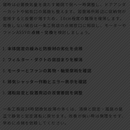
寝時は必要換気量を満たす範囲で弱へ一時調整し、ドアアンダ
ーカットや給気口の風路も整えます。設置場所周辺に収納物が
密接すると反響が増すため、10cm程度の離隔を確保します。
改善しない場合は一条工務店の点検窓口に相談し、モーターや
ファンASSYの
点検・交換
を検討しましょう。
本体固定の緩みと防振材の劣化を点検
フィルター・ダクトの目詰まりを解消
モーターとファンの異物・軸受摩耗を確認
排気シャッター作動とエラー表示を確認
運転設定と設置周辺の反響要因を調整
一条工務店24時間換気故障の多くは、清掃と固定・風路の是
正で静音と安定運転に戻せます。改善が鈍い時は無理をせず、
早めに点検を依頼してください。