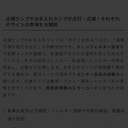
点検ランプやお手入れランプが点灯・点滅！それぞれ
のサインの意味を大解説
点検ランプやお手入れランプは「今すぐ止めるべきか」「清掃
で様子見できるか」の判断材料です。多くは
フィルター詰まり
や定期メンテの通知で、性能低下やカビの温床を防ぐためのサ
インです。まずは給気フィルター・防虫袋・レジスターの埃を
除去し、必要なら交換します。お手入れランプが短周期で再点
灯する場合は、屋外フードの詰まりや
センサー反応の過敏化
も
疑います。点検ランプは基板・ファン・排気シャッター系の異
常を示すことがあり、
取扱説明書のエラーコード
に従うのが安
全です。
お手入れランプ点灯
：フィルター清掃や交換の催促。風量回
復が目的