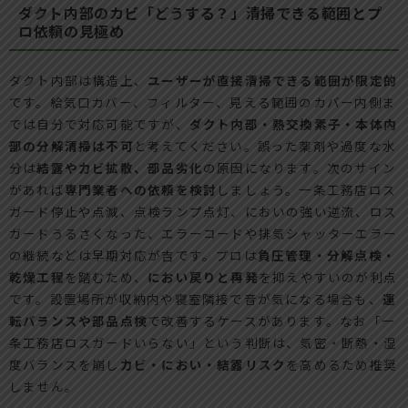
ダクト内部のカビ「どうする？」清掃できる範囲とプ
ロ依頼の見極め
ダクト内部は構造上、
ユーザーが直接清掃できる範囲が限定的
です。給気口カバー、フィルター、見える範囲のカバー内側ま
では自分で対応可能ですが、
ダクト内部・熱交換素子・本体内
部の分解清掃は不可
と考えてください。誤った薬剤や過度な水
分は
結露やカビ拡散、部品劣化
の原因になります。次のサイン
があれば
専門業者への依頼を検討
しましょう。一条工務店ロス
ガード停止や点滅、点検ランプ点灯、においの強い逆流、ロス
ガードうるさくなった、エラーコードや排気シャッターエラー
の継続などは早期対応が吉です。プロは
負圧管理・分解点検・
乾燥工程
を踏むため、
におい戻りと再発
を抑えやすいのが利点
です。設置場所が収納内や寝室隣接で音が気になる場合も、
運
転バランスや部品点検
で改善するケースがあります。なお「一
条工務店ロスガードいらない」という判断は、気密・断熱・湿
度バランスを崩し
カビ・におい・結露リスク
を高めるため推奨
しません。