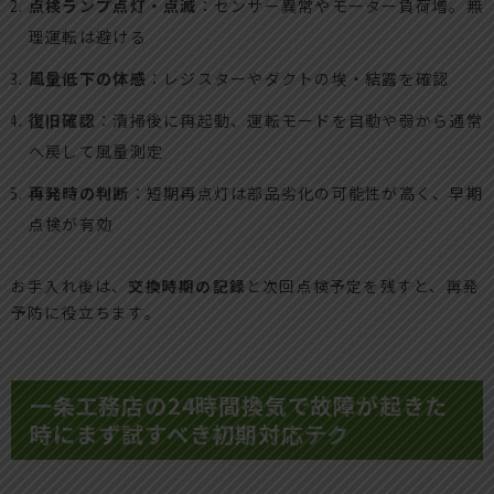
点検ランプ点灯・点滅
：センサー異常やモーター負荷増。無
理運転は避ける
風量低下の体感
：レジスターやダクトの埃・結露を確認
復旧確認
：清掃後に再起動、運転モードを自動や弱から通常
へ戻して風量測定
再発時の判断
：短期再点灯は部品劣化の可能性が高く、早期
点検が有効
お手入れ後は、
交換時期の記録
と次回点検予定を残すと、再発
予防に役立ちます。
一条工務店の24時間換気で故障が起きた
時にまず試すべき初期対応テク