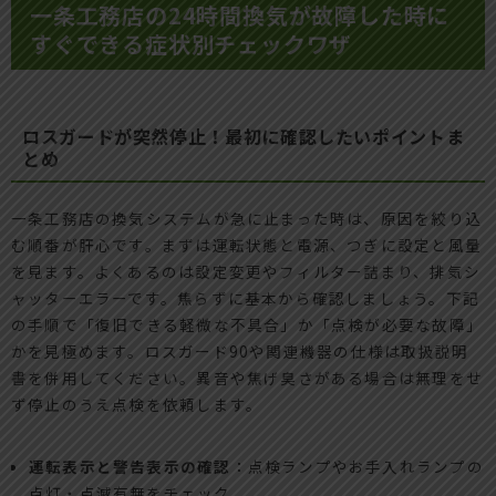
一条工務店の24時間換気が故障した時に
すぐできる症状別チェックワザ
ロスガードが突然停止！最初に確認したいポイントま
とめ
一条工務店の換気システムが急に止まった時は、原因を絞り込
む順番が肝心です。まずは運転状態と電源、つぎに設定と風量
を見ます。よくあるのは設定変更やフィルター詰まり、排気シ
ャッターエラーです。焦らずに基本から確認しましょう。下記
の手順で「復旧できる軽微な不具合」か「点検が必要な故障」
かを見極めます。ロスガード90や関連機器の仕様は取扱説明
書を併用してください。異音や焦げ臭さがある場合は無理をせ
ず停止のうえ点検を依頼します。
運転表示と警告表示の確認
：点検ランプやお手入れランプの
点灯・点滅有無をチェック