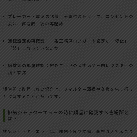
ブレーカー・電源の状態
：分電盤のトリップ、コンセントの
抜け、停電復旧後の再起動
運転設定の再確認
：一条工務店ロスガード設定が「停止」
「弱」になっていないか
吸排気の風量確認
：屋外フードの吸排気や室内レジスターの
風の有無
短時間で復帰しない場合は、
フィルター清掃や交換
を先に行う
と改善することが多いです。
排気シャッターエラーの時に順番に確認すべき場所と
は？
排気シャッターエラーは、開閉不良や結露、異物混入で起こり