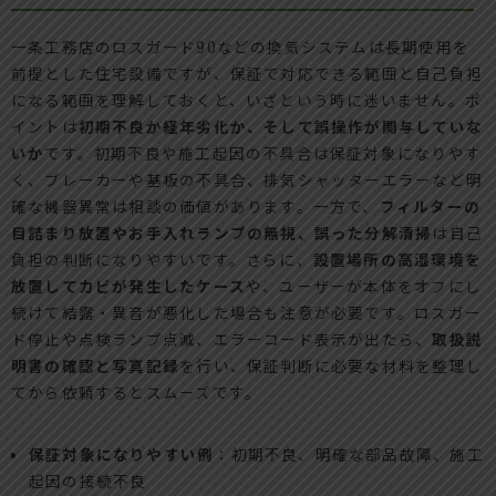
一条工務店のロスガード90などの換気システムは長期使用を
前提とした住宅設備ですが、保証で対応できる範囲と自己負担
になる範囲を理解しておくと、いざという時に迷いません。ポ
イントは
初期不良か経年劣化か、そして誤操作が関与していな
いか
です。初期不良や施工起因の不具合は保証対象になりやす
く、ブレーカーや基板の不具合、排気シャッターエラーなど明
確な機器異常は相談の価値があります。一方で、
フィルターの
目詰まり放置やお手入れランプの無視、誤った分解清掃
は自己
負担の判断になりやすいです。さらに、
設置場所の高湿環境を
放置してカビが発生したケース
や、ユーザーが本体をオフにし
続けて結露・異音が悪化した場合も注意が必要です。ロスガー
ド停止や点検ランプ点滅、エラーコード表示が出たら、
取扱説
明書の確認と写真記録
を行い、保証判断に必要な材料を整理し
てから依頼するとスムーズです。
保証対象になりやすい例
：初期不良、明確な部品故障、施工
起因の接続不良