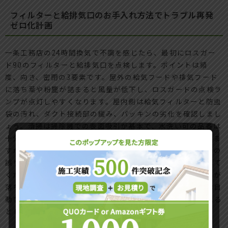
フィルターと給排気口のお手入れ方法でトラブル再発
ゼロ化計画
一条工務店の24時間換気で不調を感じたら、最初にロスガー
ド90のフィルターと給排気口を点検します。ポイントは頻
度、向き、密閉の3要素です。屋外の給気フードや排気フード
に落ち葉や粉塵が詰まると風量が低下し、ロスガードの点検ラ
ンプが点灯しやすくなります。屋内側は給気フィルターと防虫
袋の汚れ、ダクト接続部の緩み、パッキンの劣化を確認しまし
ょう。清掃は掃除機での表面吸引が基本で、水洗い可の品番は
十分乾燥させてから装着します。交換は環境により差がありま
すが、目安は3〜6カ月で点検、6〜12カ月で交換です。向きの
誤りは粉塵の裏抜けを招くため、矢印や面表示を必ず確認して
ください。密閉が甘いとバイパス吸い込みが起き、換気効率が
落ちてカビや臭い戻りの原因になります。ロスガード設定は自
動を基本に、花粉時期や来客時は一時的に強運転へ切り替える
とトラブルを抑制できます。