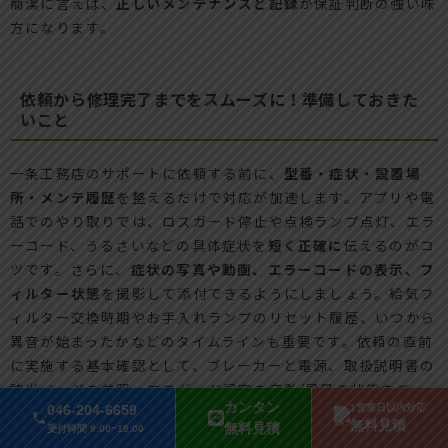
簡潔に言えば、
正しいメンテナンスと記録
が保証判断の強い味
方になります。
依頼から修理完了までをスムーズに！準備しておきた
いこと
一条工務店のサポートに依頼する前に、
型番・症状・設置場
所・メンテ履歴
を整えるだけで対応が加速します。アプリや電
話でのやり取りでは、ロスガード停止や点検ランプ点灯、エラ
ーコード、うるさいなどの具体症状を
短く正確に
伝えるのがコ
ツです。さらに、
症状の写真や動画、エラーコードの表示、フ
ィルター状態
を撮影して添付できるようにしましょう。給気フ
ィルター交換時期やお手入れランプのリセット履歴、いつから
異音が始まったかなどのタイムラインも重要です。依頼の直前
に実施する基本確認として、ブレーカーと電源、取扱説明書の
該当ページの参照、ロスガード設定の自動/風量の状態をチェ
カンタン
046-204-6659
1営業日以内対応
ックします。修理当日は
本体周辺のスペース確保と駐車位置の
無料見積
無料見積
受付時間 9:00~18:00
案内
で作業がスムーズになります。これらの準備は、再訪問の