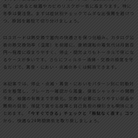
吸”。止めると結露やカビのリスクが一気に高まります。特に
冬季は要注意。まずは症状別チェックでムダな出張費を避けつ
つ、原因を最短で切り分けましょう。
ロスガードは熱交換で室内の快適さを保つ仕組み。カタログ公
表の熱交換効率（温度）を前提に、連続運転の電気代は月数百
円～程度に収まりやすく、停止・間欠よりもトータルで得にな
るケースが多いです。さらにフィルター清掃・交換の頻度を守
るだけで、異音・におい・点滅の多くは解消できます。
本記事では、停止・点滅・異音・においをパターン別に初動対
応を整理し、ブレーカー確認から風量、排気シャッターの開閉
不良、結露の有無まで手順化。交換が必要になりやすい部品や
費用の目安、保証で直せる故障と自己負担の線引きも明快にま
とめます。
「今すぐできる」チェックと「無駄なく直す」コツ
から、快適な24時間換気を取り戻しましょう。