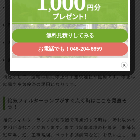
清掃頻度は3〜6カ月点検、6〜12カ月交換が目安
取付方向は矢印・面表示で必ず確認
無料見積りしてみる
パッキンと枠の密着を点検、隙間は即是正
お電話でも！046-204-6659
屋外フードの詰まり除去で風量低下を防止
補足として、運転は原則停止せず連続運転が推奨です。停止は
結露や臭気停滞の誘因になります。
給気フィルターランプがすぐ点く時はここを見直そ
う！
給気フィルターランプが短期間で再点灯する時は、汚れ以外の
要因が潜むことがあります。まずは設置環境の粉塵源（未舗装
駐車場、畑、工事現場、ペット多頭飼育など）を洗い出し、給