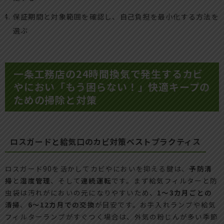
保証期間と対象範囲を確認し、自己負担を最小化する方法を
選ぶ
一条工務店の24時間換気で発生するカビ
やにおい「もう困らない！」快適キープの
ための掃除と対策
ロスガードと給気口のカビ対策ベストプラクティス
ロスガード90を活かしてカビやにおいを抑える鍵は、
予防清
掃
と
湿度管理
、そして
連続運転
です。まず給気フィルターと防
虫袋は汚れがにおいの元になりやすいため、
1～3カ月ごとの
清掃
、
6～12カ月での交換
が目安です。お手入れランプや給気
フィルターランプがすぐつく場合は、外気の粉じんが多い季節