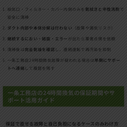
給気口・フィルター・カバー内側のみを
乾拭きと中性洗剤
で
安全に清掃
ダクト内部や本体分解は行わない
（故障や漏気リスク）
継続するにおい・結露・エラー
が出たら業者点検を依頼
清掃後は
完全乾燥を確認
し、連続運転で再汚染を抑制
一条工務店24時間換気故障が疑われる場合は
早期にサポー
トへ連絡
して履歴を残す
一条工務店の24時間換気の保証期間やサ
ポート活用ガイド
保証で直せる故障と自己負担になるケースのみわけ方