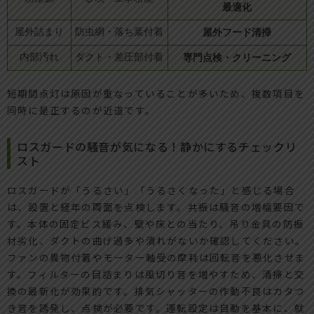
最適化
屋外詰まり
防虫網・落ち葉付着
屋外フード清掃
内部汚れ
ダクト・差圧部付着
専門点検・クリーニング
短期間点灯は原因が重なっていることが多いため、複数項目を
同時に是正するのが近道です。
ロスガードの騒音が気になる！静かにするチェックリ
スト
ロスガードが「うるさい」「うるさくなった」と感じる場合
は、設置と経年の両面を点検します。共振は騒音の増幅要因で
す。本体の固定ビス緩み、壁や床との当たり、吊り金具の防振
材劣化、ダクトの曲げ過多や潰れがないか確認してください。
ファンの異物付着やモーター軸受の摩耗は回転音を悪化させま
す。フィルターの目詰まりは風切り音を増やすため、清掃と交
換の最新化が効果的です。排気シャッターの作動不良はカタつ
き音を誘発し、点検が必要です。運転設定は自動を基本に、就