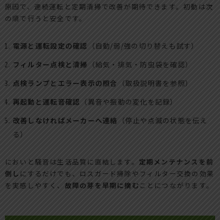
原因で、連続運転と定期清掃で改善が期待できます。初動は次
の順で行うと安全です。
電源と運転設定の確認
（自動/弱/強の切り替えも試す）
フィルター点検と清掃
（給気・排気・防虫袋を確認）
点検ランプとエラー表示の照合
（取扱説明書を参照）
再起動と運転音確認
（異音や振動の変化を記録）
改善しなければメーカーへ連絡
（停止や点滅の状態を伝え
る）
においと騒音は生活品質に直結します。
定期メンテナンスを前
倒し
にするだけでも、ロスガード掃除やフィルター交換の効果
を実感しやすく、
故障の芽を早期に摘む
ことにつながります。