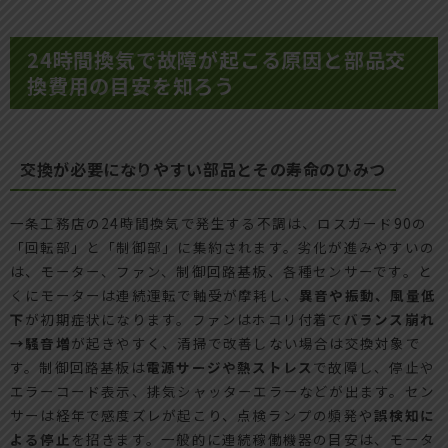
24時間換気で故障が起こる原因と部品交
換費用の目安を知ろう
交換が必要になりやすい部品とその寿命のひみつ
一条工務店の24時間換気で発生する不調は、ロスガード90の
「回転部」と「制御部」に集約されます。劣化が進みやすいの
は、モーター、ファン、制御回路基板、各種センサーです。と
くにモーターは連続運転で軸受が摩耗し、
異音や振動、風量低
下
が初期症状になります。ファンはホコリ付着で
バランス崩れ
→騒音増
が起きやすく、清掃で改善しない場合は交換対象で
す。制御回路基板は
電源サージや熱ストレス
で故障し、停止や
エラーコード表示、排気シャッターエラーなどが出ます。セン
サーは経年で感度ズレが起こり、点検ランプの頻発や
誤検知に
よる停止
を招きます。一般的に連続稼働機器の目安は、モータ