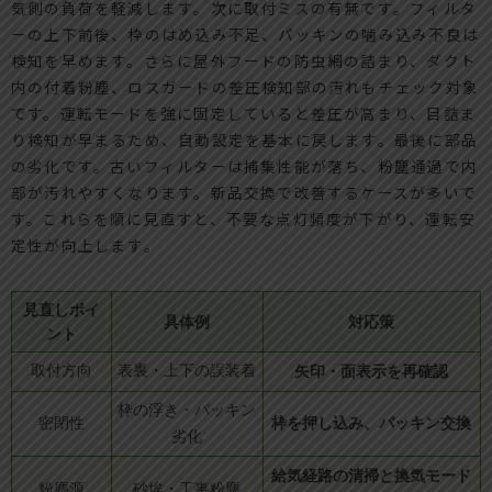
気側の負荷を軽減します。次に取付ミスの有無です。フィルタ
ーの上下前後、枠のはめ込み不足、パッキンの噛み込み不良は
検知を早めます。さらに屋外フードの防虫網の詰まり、ダクト
内の付着粉塵、ロスガードの差圧検知部の汚れもチェック対象
です。運転モードを強に固定していると差圧が高まり、目詰ま
り検知が早まるため、自動設定を基本に戻します。最後に部品
の劣化です。古いフィルターは捕集性能が落ち、粉塵通過で内
部が汚れやすくなります。新品交換で改善するケースが多いで
す。これらを順に見直すと、不要な点灯頻度が下がり、運転安
定性が向上します。
見直しポイ
具体例
対応策
ント
取付方向
表裏・上下の誤装着
矢印・面表示を再確認
枠の浮き・パッキン
枠を押し込み、パッキン交換
密閉性
劣化
給気経路の清掃と換気モード
粉塵源
砂埃・工事粉塵