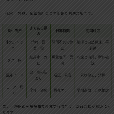
下記の一覧は、発生箇所ごとの影響と初期対応です。
よくある原
発生箇所
影響範囲
初期対応
因
排気シャッ
汚れ・固
開閉不良で停
清掃と自然解凍、再
ター
着・霜
止
起動
結露水・カ
風量低下・異
乾燥と清掃、断熱確
ダクト内
ビ
臭
認
虫・埃の詰
屋外フード
逆圧・異音
異物除去、清掃
まり
モーター周
摩耗・劣化
再発エラー
早期点検・交換検討
り
エラー解除後も
短時間で再発
する場合は、部品交換が視野に入
ります。