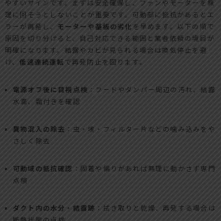
やすいサインです。まずは安全確保し、ファンやモーターを無
理に回そうとしないことが重要です。可動部に抵抗があるとエ
ラーが再発し、
モーターや基板の劣化
を早めます。以下の順で
原因を切り分けると、自己対応できる範囲と業者依頼の境目が
明確になります。結露やカビが見られる場合は換気停止を避
け、
低速連続運転
で再発防止を図ります。
電源オフ後に目視点検
：フードやダンパー周辺の汚れ、結露
水滴、霜付きを確認
異物混入の除去
：虫・埃・フィルター片などの噛み込みをや
さしく除去
可動域の抵抗確認
：固着や偏りがあれば無理に動かさず専門
点検
ダクト内の水分・結露跡
：拭き取りと乾燥、再発する場合は
断熱状態の点検