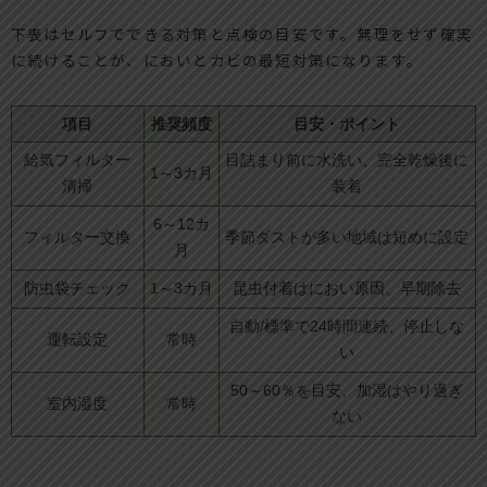
下表はセルフでできる対策と点検の目安です。無理をせず確実
に続けることが、においとカビの最短対策になります。
項目
推奨頻度
目安・ポイント
給気フィルター
目詰まり前に水洗い、完全乾燥後に
1～3カ月
清掃
装着
6～12カ
フィルター交換
季節ダストが多い地域は短めに設定
月
防虫袋チェック
1～3カ月
昆虫付着はにおい原因、早期除去
自動/標準で24時間連続、停止しな
運転設定
常時
い
50～60％を目安、加湿はやり過ぎ
室内湿度
常時
ない