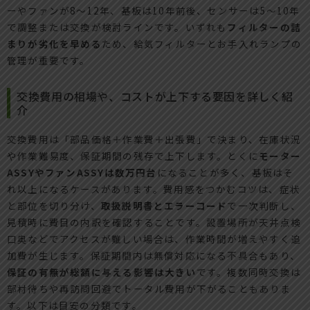
ーやファンが8〜12年、基板は10年前後、センサーは5〜10年
で調整または交換が検討ラインです。いずれも
フィルターの詰
まりが劣化を早める
ため、給気フィルターとお手入れランプの
管理が重要です。
交換費用の相場や、コストが上下する要因を詳しく紹
介
交換費用は「部品価格＋作業費＋出張費」で決まり、在庫状況
や作業難易度、保証期間の残存で上下します。とくに
モーター
ASSYやファンASSYは数万円台
になることが多く、基板はそ
れ以上になるケースがあります。費用感をつかむコツは、症状
と部位を切り分け、
取扱説明書とエラーコード
で一次判断し、
見積時に費目の内訳を確認することです。設置場所が天井点検
口奥などでアクセスが難しい場合は、作業時間が増えやすく追
加費が生じます。保証期間内は無償対応になる不具合もあり、
保証の有無が総額に与える影響は大きい
です。複数同時交換は
部材待ちや再訪問回避でトータル費用が下がることもありま
す。以下は目安の分類です。