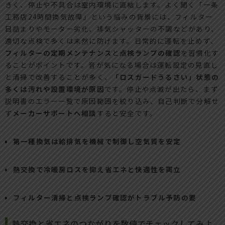
きく、停止や不具合は室内環境に直結します。よく聞く「一条
工務店24時間換気故障」という悩みの背景には、フィルター
目詰まりやモーター劣化、排気シャッターの不調などがあり、
適切な点検で多くは未然に防げます。日常的に運転を止めず、
フィルターの定期メンテナンス
と
点検ランプの確認
を習慣化す
ることがポイントです。音が気になる場合は運転設定の見直し
と清掃で改善することが多く、
「ロスガードうるさい」状態の
多くは汚れや設置環境が原因
です。停止や点滅が出たら、まず
説明書のエラー一覧で原因範囲を絞り込み、自己判断で分解せ
ず
メーカーサポートへ相談
すると安全です。
第一種換気は給排気を機械で制御し空気質を安定
熱交換で冷暖房ロスを抑え省エネと快適性を両立
フィルター清掃と点検ランプ確認がトラブル予防の要
熱交換と省エネのつながりを数値でチェックしてみよ