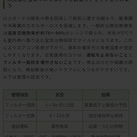
う
ロスガードは排気の熱を回収して給気に渡す仕組みで、暖房期
や冷房期のエネルギーロスを低減します。一般的な熱交換換気
は
温度交換効率が約70～90％
のレンジで語られ、外気が0℃で
も室内側へ取り込む空気は熱回収でマイルドになります。これ
によりエアコン負荷が下がり、通年の電気代と体感温度が安定
しやすくなります。日常運用のコツは、
運転を止めないこと
と
フィルター抵抗を増やさないこと
です。停止はカビや結露の誘
因になり、再始動後の臭いトラブルにもつながりやすいです。
以下は管理の目安です。
管理項目
目安
効果
フィルター清掃
1～3か月に1回
風量低下と騒音の予防
フィルター交換
6～12か月
熱交換効率を維持
連続運転
通年推奨
結露・カビの抑制