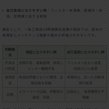
自己負担になりやすい例
：フィルター未清掃、誤操作・改
造、説明書に反する使用
補足として、一条工務店24時間換気故障の相談では、症状の
再現性とメンテナンス履歴の提示が評価されやすいです。
判断観
保証になりやすい例
自己負担になりやすい例
点
不具合
初期不良、基板故障、排気シ
フィルター詰まり放置、
の性質
ャッター機構不良
内部カビの放置
使用状
取扱説明書どおりの運用、定
長期停止、誤った分解清
況
期点検を実施
掃や改造
エラーコード記録、作動音の
記録なし、使用履歴が不
証拠
録音、写真
明確