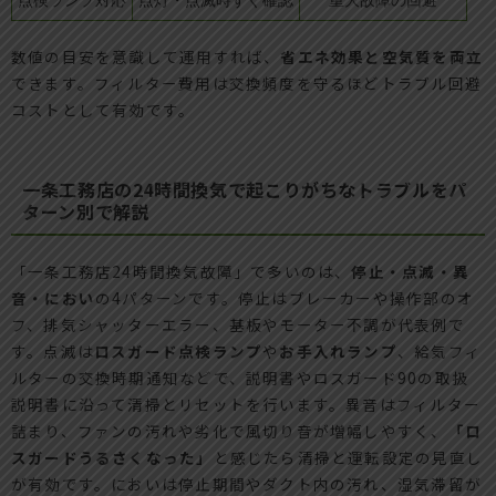
点検ランプ対応
点灯・点滅時すぐ確認
重大故障の回避
数値の目安を意識して運用すれば、
省エネ効果と空気質を両立
できます。フィルター費用は交換頻度を守るほどトラブル回避
コストとして有効です。
一条工務店の24時間換気で起こりがちなトラブルをパ
ターン別で解説
「一条工務店24時間換気故障」で多いのは、
停止・点滅・異
音・におい
の4パターンです。停止はブレーカーや操作部のオ
フ、排気シャッターエラー、基板やモーター不調が代表例で
す。点滅は
ロスガード点検ランプ
や
お手入れランプ
、給気フィ
ルターの交換時期通知などで、説明書やロスガード90の取扱
説明書に沿って清掃とリセットを行います。異音はフィルター
詰まり、ファンの汚れや劣化で風切り音が増幅しやすく、
「ロ
スガードうるさくなった」
と感じたら清掃と運転設定の見直し
が有効です。においは停止期間やダクト内の汚れ、湿気滞留が