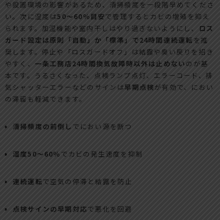
や設置環境の影響があるため、清掃頻度を一段階早めてくださ
い。次に湿度は
50～60％目安
で管理するとカビの増殖を抑え
られます。加湿機能や室内干しはやり過ぎないようにし、
ロス
ガード設定は原則「自動」か「標準」で24時間連続運転
を推
奨します。停止や「ロスガードオフ」は結露や臭い戻りを招き
やすく、
一条工務店24時間換気故障時以外は止めない
のが基
本です。うるさくなった、点検ランプ点灯、エラーコード、排
気シャッターエラーなどのサインは
早期点検
が有効で、におい
の滞留も軽減できます。
清掃頻度の前倒し
でにおい源を断つ
湿度50～60％
でカビの発生速度を抑制
連続運転
で空気の停滞と結露を防止
点検サインの早期対応
で悪化を回避