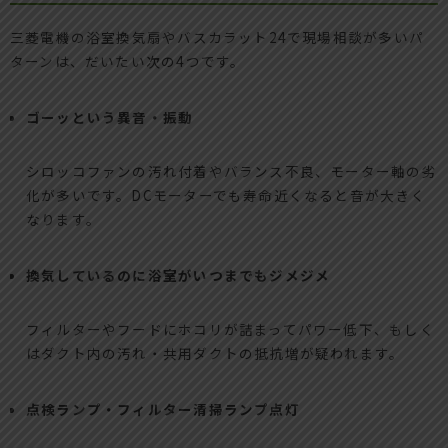
三菱電機の浴室換気扇やバスカラット24で現場相談が多いパ
ターンは、だいたい次の4つです。
ゴーッという異音・振動
シロッコファンの汚れ付着やバランス不良、モーター軸の劣
化が多いです。DCモーターでも寿命近くなると音が大きく
なります。
換気しているのに浴室がいつまでもジメジメ
フィルターやフードにホコリが詰まってパワー低下、もしく
はダクト内の汚れ・共用ダクトの抵抗増が疑われます。
点検ランプ・フィルター清掃ランプ点灯