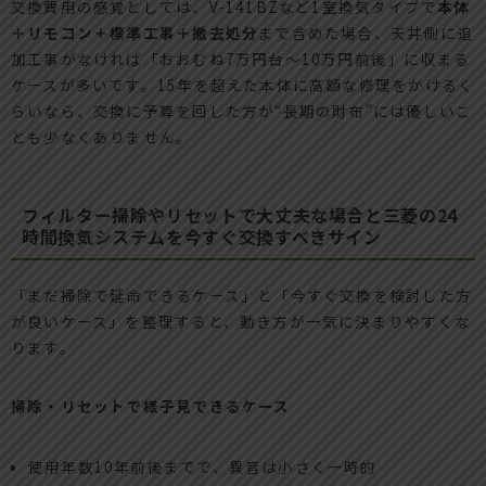
交換費用の感覚としては、V-141BZなど1室換気タイプで
本体
＋リモコン＋標準工事＋撤去処分
まで含めた場合、天井側に追
加工事がなければ「おおむね7万円台〜10万円前後」に収まる
ケースが多いです。15年を超えた本体に高額な修理をかけるく
らいなら、交換に予算を回した方が“長期の財布”には優しいこ
とも少なくありません。
フィルター掃除やリセットで大丈夫な場合と三菱の24
時間換気システムを今すぐ交換すべきサイン
「まだ掃除で延命できるケース」と「今すぐ交換を検討した方
が良いケース」を整理すると、動き方が一気に決まりやすくな
ります。
掃除・リセットで様子見できるケース
使用年数10年前後までで、異音は小さく一時的