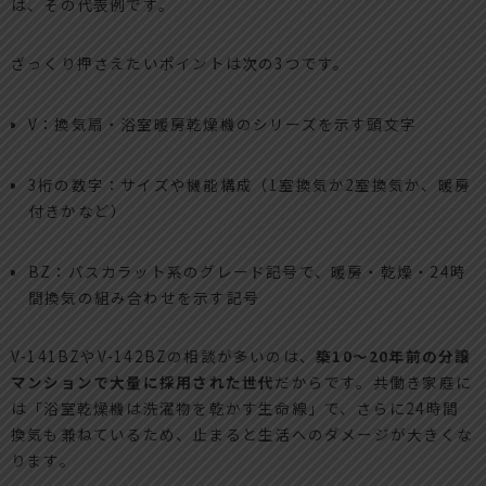
は、その代表例です。
ざっくり押さえたいポイントは次の3つです。
V：換気扇・浴室暖房乾燥機のシリーズを示す頭文字
3桁の数字：サイズや機能構成（1室換気か2室換気か、暖房
付きかなど）
BZ：バスカラット系のグレード記号で、暖房・乾燥・24時
間換気の組み合わせを示す記号
V-141BZやV-142BZの相談が多いのは、
築10〜20年前の分譲
マンションで大量に採用された世代
だからです。共働き家庭に
は「浴室乾燥機は洗濯物を乾かす生命線」で、さらに24時間
換気も兼ねているため、止まると生活へのダメージが大きくな
ります。