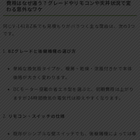
費用はなぜ違う？グレードやリモコンや天井状況で変
わる意外なワケ
同じV-141BZ系でも見積もりがバラつく主な理由は、次の3つ
です。
BZグレードと後継機種の選び方
単純な換気扇タイプか、暖房・乾燥・涼風付きかで本体
価格が大きく変わります。
DCモーター搭載の省エネ型を選ぶと、初期費用は上がり
ますが24時間換気の電気代は抑えやすくなります。
リモコン・スイッチの仕様
既存がシンプルな壁スイッチでも、後継機種によっては専