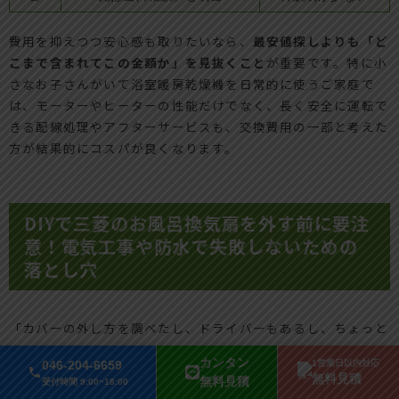
費用を抑えつつ安心感も取りたいなら、
最安値探しよりも「ど
こまで含まれてこの金額か」を見抜くこと
が重要です。特に小
さなお子さんがいて浴室暖房乾燥機を日常的に使うご家庭で
は、モーターやヒーターの性能だけでなく、長く安全に運転で
きる配線処理やアフターサービスも、交換費用の一部と考えた
方が結果的にコスパが良くなります。
DIYで三菱のお風呂換気扇を外す前に要注
意！電気工事や防水で失敗しないための
落とし穴
「カバーの外し方を調べたし、ドライバーもあるし、ちょっと
やってみようか」
カンタン
046-204-6659
1営業日以内対応
三菱の浴室換気扇やバスカラット24で、この一歩を踏み出す
無料見積
無料見積
受付時間 9:00~18:00
かどうかが、あとからの交換費用を大きく左右します。私の視