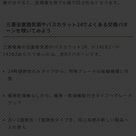
像が分かると、見積書を見ても振り回されなくなります。
三菱浴室換気扇やバスカラット24でよくある交換パタ
ーンを覗いてみよう
三菱電機の浴室換気扇やバスカラット24、V-141BZ・V-
142BZあたりで多いのは、次の3パターンです。
24時間換気のみタイプから、同等グレードの後継機種に交
換
暖房乾燥機なしから、暖房・乾燥機能付きタイプへグレード
アップ
古い2室換気・3室換気タイプを、同じ系統の新しい製品へ
入れ替え