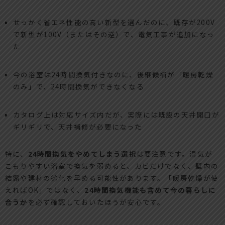
せっかく省エネ性能の高い新型を選んだのに、既存が200V
で新型が100V（またはその逆）で、電気工事が追加になっ
た
今の浴室は24時間換気付きなのに、後継候補が「暖房乾燥
のみ」で、24時間換気ができなくなる
カタログ上は対応サイズ内だが、実際には既設の天井開口が
ギリギリで、天井補修が必要になった
特に、
24時間換気をやめてしまう選択
は要注意です。湿気が
こもりやすい浴室で換気を弱めると、カビだけでなく、壁内の
結露や建材の劣化を早める可能性があります。「暖房乾燥が使
えればOK」ではなく、
24時間換気機能も含めて今の暮らしに
合うか
を必ず確認しておいたほうが安心です。