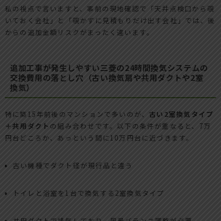
私の視点で言いますと、事前の現地確認で「天井点検口から覗
いておく会社」と「覗かずに見積もりだけ出す会社」では、後
からの追加金額リスクがまったく違います。
追加工事が発生しやすい三菱の24時間換気システムの
交換費用の落とし穴（古い換気扇や共用ダクトや2室
換気）
特に築15年前後のマンションで多いのが、
古い2室換気タイプ
＋共用ダクト
の組み合わせです。以下の条件が重なると、7万
円台どころか、あっという間に10万円台に近づきます。
古い機種でダクト径が現行品と違う
トイレと浴室を1台で換気する2室換気タイプ
共用ダクトで排気しており、風量バランス調整が必要