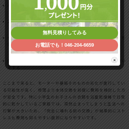
清掃しても異音が続き、振動で天井がビリビリする
24時間換気を回しても、翌朝の浴室が常に結露だらけ
無料見積りしてみる
点検ランプを何度リセットしても再点灯し、エラーコードを
伴う
お電話でも！046-204-6659
運転が突然止まる・ブレーカーが落ちる・焦げたような匂い
がする
ここまで来ると、モーターや基板そのものの劣化が進行してい
る可能性が高く、修理より本体交換を前提に費用を検討した方
が安全です。特に小学生のお子さんの衣類を浴室乾燥機で日常
的に乾かしているご家庭では、突然止まってしまうと生活への
打撃が大きいため、「完全に壊れる前の交換」が結果的にスト
レスも費用も抑えやすい選択になりやすいです。