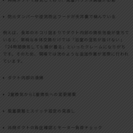
防火ダンパーや逆流防止フードが天井裏で絡んでいる
例えば、長年のホコリ詰まりでダクト内部の換気性能が落ちて
いると、単純な本体交換だけでは「浴室の湿気が抜けない」
「24時間換気しても鏡が曇る」といったクレームになりがち
です。そのため、現場では次のような追加作業が実際に行われ
ています。
ダクト内部の清掃
2室換気から1室換気への変更提案
風量調整とスイッチ設定の見直し
共用ダクトの負圧確認とモーター負荷チェック