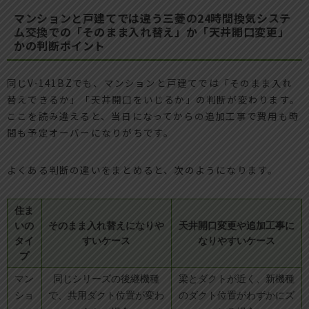
マンションと戸建てでは違う三菱の24時間換気システ
ム交換での「そのまま入れ替え」か「天井開口変更」
かの判断ポイント
同じV-141BZでも、マンションと戸建てでは「そのまま入れ
替えできるか」「天井開口をいじるか」の判断が変わります。
ここを読み違えると、当日になってからの追加工事で費用も時
間も予定オーバーになりがちです。
よくある判断の違いをまとめると、次のようになります。
住ま
いの
そのまま入れ替えになりや
天井開口変更や追加工事に
タイ
すいケース
なりやすいケース
プ
マン
同じシリーズの後継機種
梁とダクトが近く、新機種
ショ
で、共用ダクト位置が変わ
のダクト位置がわずかにズ