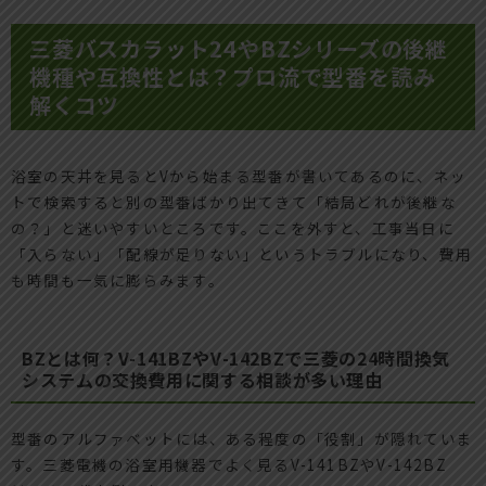
三菱バスカラット24やBZシリーズの後継
機種や互換性とは？プロ流で型番を読み
解くコツ
浴室の天井を見るとVから始まる型番が書いてあるのに、ネッ
トで検索すると別の型番ばかり出てきて「結局どれが後継な
の？」と迷いやすいところです。ここを外すと、工事当日に
「入らない」「配線が足りない」というトラブルになり、費用
も時間も一気に膨らみます。
BZとは何？V-141BZやV-142BZで三菱の24時間換気
システムの交換費用に関する相談が多い理由
型番のアルファベットには、ある程度の「役割」が隠れていま
す。三菱電機の浴室用機器でよく見るV-141BZやV-142BZ