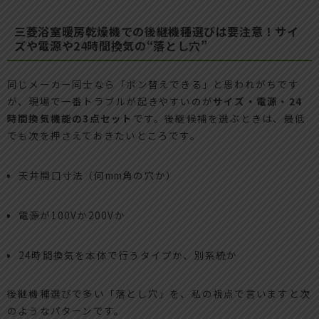
三菱浴室暖房乾燥機での後継機種選びは要注意！サイ
ズや電源や24時間換気の“落とし穴”
同じメーカー同士なら「ポン替えできる」と思われがちです
が、現場で一番トラブルが起きやすいのが
サイズ・電源・24
時間換気機能の3点セット
です。後継候補を選ぶときは、最低
でも次を押さえておきたいところです。
天井開口寸法（何mm角の穴か）
電源が100Vか200Vか
24時間換気を本体で行うタイプか、別系統か
後継機種選びで多い「落とし穴」を、私の視点で言いますと次
のようなパターンです。