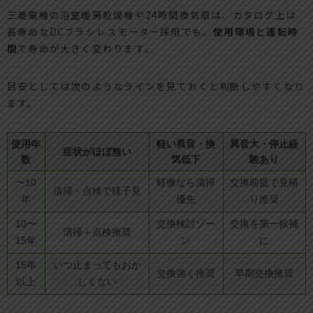
三菱電機の浴室暖房乾燥機や24時間換気扇は、カタログ上は
長寿命なDCブラシレスモーター採用でも、
使用環境と運転時
間
で寿命が大きく変わります。
目安としては次のようなラインを見ておくと判断しやすくなり
ます。
使用年
軽い異音・換
異音大・停止経
症状がほぼ無い
数
気低下
験あり
〜10
軽微なら清掃
交換前提で見積
清掃・点検で様子見
年
優先
り推奨
10〜
交換検討ゾー
交換を第一候補
清掃＋点検推奨
15年
ン
に
15年
いつ止まってもおか
交換強く推奨
早期交換推奨
以上
しくない