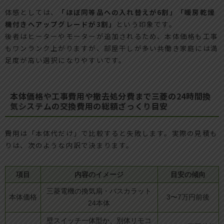
体感としては、
「ほぼ同等品への入れ替えが6割」「暖房乾燥
機付きへアップグレードが3割」
という印象です。
後者はヒーターやモーターが追加されるため、本体価格も工事
もワンランク上がりますが、部屋干しが多い共働き家庭には満
足度が高い選択になりやすいです。
本体価格や工事費用や撤去処分費まで三菱の24時間換
気システムの交換費用の総額ざっくり目安
費用は「本体代だけ」で比較すると失敗します。実際の見積も
りは、次のような内訳で決まります。
項目
内容のイメージ
目安の傾向
三菱電機の換気扇・バスカラット
本体価格
3〜7万円前後
24本体
壁スイッチ一体型か、別体リモコ