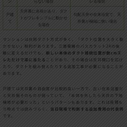
ン
らない場合
レる場合
天井裏に余裕があり、ダク
戸建
勾配天井や在来浴室で、天
トがフレキシブルに動かせ
て
井裏が極端に狭い場合
る場合
マンションは共用ダクト方式が多く、「ダクト位置を大きく動
かせない」制約があります。三菱電機のバスカラット24の後
継に変えるだけでも、
新しい本体のダクト接続位置が数cmズ
レただけで梁に当たる
ことがあり、その場合は天井開口を広げ
たり、ダクトを組み替えたりする追加工事が必要になることが
あります。
戸建ては天井裏の自由度が比較的高い一方で、古い在来浴室だ
と天井板そのものが弱っていて、「本体を外したら天井の下地
補修が必要だった」というパターンもあります。これは見積も
り時点では読みづらく、
当日現場で判断する追加費用の代表例
です。