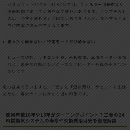
バスカラット24やV-141BZ系では、フィルター清掃時期や
運転時間に応じて点検を促す機能があります。ランプそのも
のは「今すぐ壊れる」合図ではありませんが、無視すると本
当に故障に進みやすくなります。
まったく動かない・特定モードだけ動かない
ヒューズ切れ、リモコン不良、基板故障、本体モーター焼損
など。暖房だけ動かないケースではヒーター系統の不具合が
多いです。
私の視点で言いますと、「音」と「湿気残り」がセットで出始
めたら、寿命ラインにかなり近い印象です。
使用年数10年や15年がターニングポイント？三菱の24
時間換気システムの寿命や交換費用目安を徹底解説