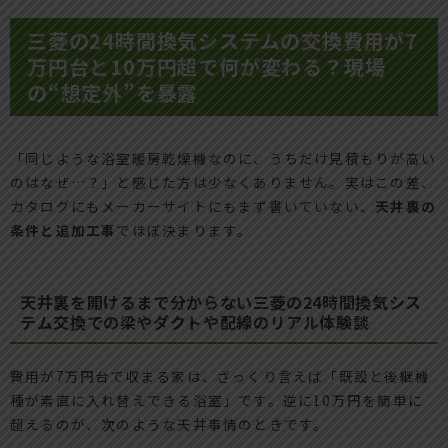
三菱の24時間換気システムの交換費用が7
万円台と10万円超で何が変わる？現場
の“想定外”を暴露
「同じような浴室暖房乾燥機なのに、うちだけ見積もりが高い
のはなぜ…？」と感じた方は少なくありません。実はこの差、
カタログにもメーカーサイトにもまず書いていない、
天井裏の
条件と追加工事
でほぼ決まります。
天井裏を開けるまで分からない三菱の24時間換気シス
テム交換での梁やダクトや配線のリアル体験談
費用が7万円台で収まる家は、ざっくり言えば「既設と後継機
種が素直に入れ替えできる浴室」です。逆に10万円を簡単に
超えるのが、次のような天井事情のときです。