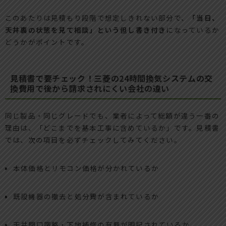
このあたりは見積もり段階で想定しきれない部分で、
「当日、
天井裏の状態を見て相談」という但し書き付き
になっているか
どうかがポイントです。
見積書で要チェック！三菱の24時間換気システムの交
換費用で後から請求されにくい会社の違い
同じ製品・同じグレードでも、業者によって総額が違う一番の
理由は、「どこまでを基本工事に含めているか」です。見積書
では、次の項目を必ずチェックしてみてください。
本体価格とリモコン価格が分かれているか
既設機器の撤去と処分費が含まれているか
天井開口調整・下地補修の有無が明記されているか