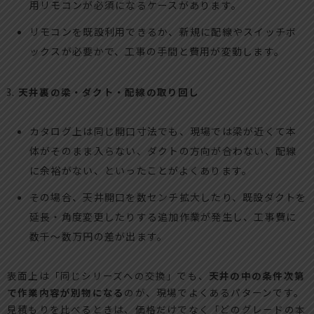
用リモコンが必須になるケースがあります。
リモコンを既設利用できるか、新規に配線やスイッチボ
ックスが必要かで、工事の手間と費用が変動します。
天井裏の梁・ダクト・配線の取り回し
カタログ上は同じ開口寸法でも、現場では梁が近くて本
体がそのまま入らない、ダクトの方向が合わない、配線
に余裕がない、といったことがよくあります。
その場合、天井開口を数センチ拡大したり、既設ダクトを
延長・角度変更したりする追加作業が発生し、工事費に
数千〜数万円の差が出ます。
表面上は「同じシリーズへの交換」でも、
天井の中の条件次第
で作業内容が別物になる
のが、現場でよくあるパターンです。
見積もりを比べるときは、価格だけでなく「どのグレードの本