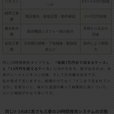
リモコン
0.5〜1.5万円前後
ンか
標準工事
既設撤去・新規設置・動作確認
2〜3万円前後
費
撤去処分
見積もり込みか
既存機器とダクト一部の処分
費
別途
追加工事
天井開口調整・下地補修・配線延
条件により変動
費
長など
大
同じ24時間換気タイプでも、
「総額7万円台で収まるケース」
と「10万円を超えるケース」
に分かれます。差が出るのは、本
体グレードとリモコン仕様、そして天井裏の状況です。
私の視点で言いますと、総額だけでなく「どこまで含まれてい
るか」を見ないと、後から追加が乗って結果的に高くついた、
という相談がかなり多いです。
同じV-141BZ系でも三菱の24時間換気システムの交換