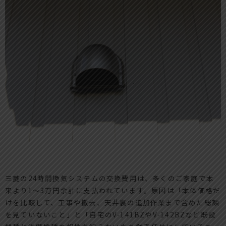
三菱の24時間換気システムの交換費用は、多くのご家庭で本
来より1〜3万円余計に支払われています。原因は「本体価格だ
けを比較して、工事や撤去、天井裏の追加作業まで含めた総額
を見ていないこと」と「自宅のV-141BZやV-142BZなど既設