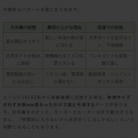
代表的なパターンを表にまとめます。
天井裏の状態
費用が上がる理由
現場での対処
新しい本体の角が梁
天井ボードを拡大カッ
梁が開口ギリギリ
に当たる
ト、下地補修
共用ダクトが斜め
新機種のダクト口位
フレキダクトを延長・
に接続
置とズレる
曲げ直し
電気配線が短い・
リモコン線・電源線
配線延長・ジョイント
たるみなし
が届かない
ボックス追加
とくにV-141BZ系から後継機種に交換する場合、
本体サイズ
がわずか数mm変わっただけで梁と干渉する
ケースがありま
す。天井裏をのぞくと、モーターとヒーターはまだ動きそうな
のに、「物理的に入らないから天井をいじるしかない」という
判断になることもあります。