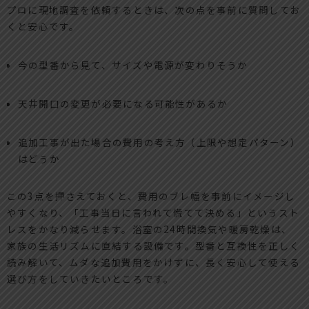
プロに現地調査を依頼するときは、次の点を事前に質問してお
くと安心です。
今の型番から見て、サイズや電源が変わりそうか
天井開口の変更が必要になる可能性があるか
追加工事が出た場合の費用の考え方（上限や想定パターン）
はどうか
この3点を押さえておくと、費用のブレ幅を事前にイメージし
やすくなり、「工事当日に言われて慌てて決める」というスト
レスをかなり減らせます。浴室の24時間換気や暖房乾燥は、
家族の生活リズムに直結する設備です。型番と互換性を正しく
読み解いて、ムダな追加費用をかけずに、長く安心して使える
選び方をしていきたいところです。