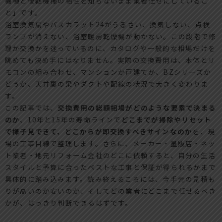
機種と後継機種の相性を知らないまま業者任せにしているこ
と」です。
浴室換気扇やバスカラット24がうるさい、換気しない、点検
ランプが消えない、浴室暖房乾燥機が動かない。この段階で修
理か交換かを迷っているのに、カタログや一般的な相場だけを
眺めても決め手にはなりません。実際の交換費用は、本体とリ
モコンの組み合わせ、マンションか戸建てか、BZシリーズか
どうか、天井裏の梁やダクトや配線の状況で大きく変わりま
す。
この記事では、
交換費用の総額相場がどのような要素で決まる
のか
、10年と15年の寿命ラインで
どこまでが掃除やリセット
で様子見できて、どこからが即交換すべきサインなのか
を、現
場の工事目線で整理します。さらに、メーカー・量販店・ネッ
ト業者・地元リフォーム会社のどこに依頼すると、自分の生活
スタイルと予算に合ったベストな工事と保証が得られるかまで
具体的に踏み込みます。読み終えるころには、今手元の見積も
りが高いのか安いのか、そしてどの業者にどこまで任せるべき
かが、はっきり判断できるはずです。