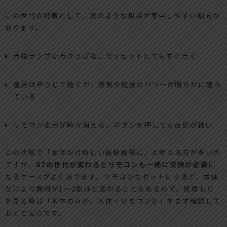
この世代の特徴として、次のような相談が集中しやすい傾向が
あります。
点検ランプが点きっぱなしでリセットしてもすぐ点く
暖房は辛うじて動くが、換気や乾燥のパワーが明らかに落ち
ている
リモコン表示が時々消える、ボタンを押しても反応が鈍い
この状態で「本体だけ新しい後継機種に」と考える方が多いの
ですが、
BZの世代が変わるとリモコンも一緒に交換が必要
に
なるケースがよくあります。リモコンもセットにすると、本体
だけより費用が1〜2割ほど変わることもあるので、見積もり
を見る時は「本体のみか、本体＋リモコンか」をまず確認して
おくと安心です。