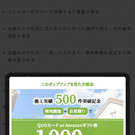
フィルターやカバーを清掃すると風量が戻る
点検ランプが消し方どおりのリセット操作で消え、その後の
運転も安定
浴室内のカビが「一部」にとどまり、換気時間を延ばすと改
善が見られる
この場合は、取扱説明書に沿ってカバー・フィルターの清掃と
リモコンでのリセット操作を行い、数日〜1週間ほど様子を見
るのが現実的です。
今すぐ交換を検討すべきサイン
使用年数が15年前後、もしくはそれ以上