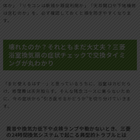
体か」「リモコンは新規か既設利用か」「天井開口や下地補修
は含むのか」を、必ず確認しておくと損を防ぎやすくなりま
す。
壊れたのか？それともまだ大丈夫？三菱
浴室換気扇の症状チェックで交換タイミ
ングが丸わかり
「まだ使えるはず…」と思っているうちに、浴室はカビだら
け、修理費は天井知らず。そんな残念コースに乗らないため
に、今の症状から“引き返せるかどうか”を切り分けていきま
す。
異音や換気力低下や点検ランプや動かないとき、三菱
の24時間換気システムで起こる典型的トラブルとは