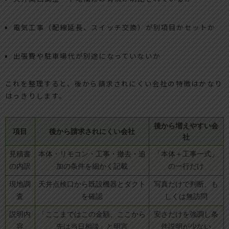
電気工事（配線延長、スイッチ交換）が別項目かセットか
出張費や駐車場代が別途になっていないか
これを整理すると、後から請求されにくい会社の特徴はかなり
はっきりします。
後から増えやすい会
項目
後から請求されにくい会社
社
見積書
本体・リモコン・工事・撤去・追
「本体＋工事一式」
の内訳
加の条件を細かく記載
の一行だけ
現地調
天井点検口から既設機器とダクト
写真だけで判断、も
査
を確認
しくは無訪問
説明内
「ここまではこの金額、ここから
安さだけを強調し条
容
先は当日相談」と明言
件説明が少ない