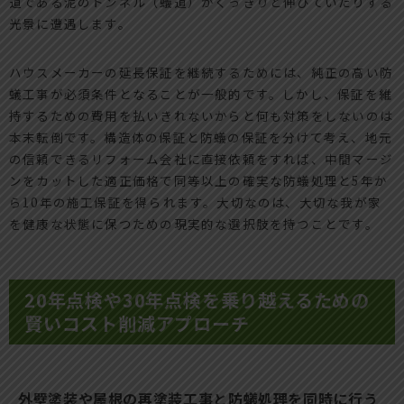
道である泥のトンネル（蟻道）がくっきりと伸びていたりする
光景に遭遇します。
ハウスメーカーの延長保証を継続するためには、純正の高い防
蟻工事が必須条件となることが一般的です。しかし、保証を維
持するための費用を払いきれないからと何も対策をしないのは
本末転倒です。構造体の保証と防蟻の保証を分けて考え、地元
の信頼できるリフォーム会社に直接依頼をすれば、中間マージ
ンをカットした適正価格で同等以上の確実な防蟻処理と5年か
ら10年の施工保証を得られます。大切なのは、大切な我が家
を健康な状態に保つための現実的な選択肢を持つことです。
20年点検や30年点検を乗り越えるための
賢いコスト削減アプローチ
外壁塗装や屋根の再塗装工事と防蟻処理を同時に行う