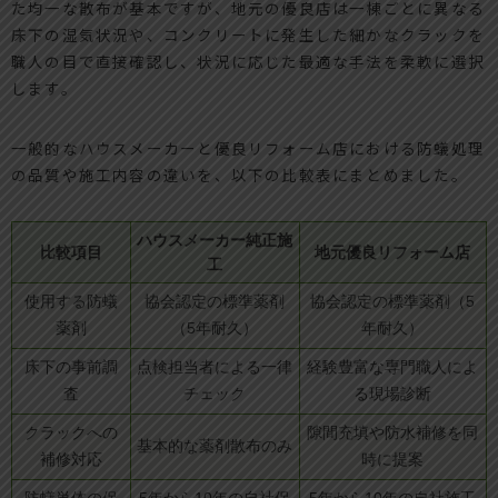
た均一な散布が基本ですが、地元の優良店は一棟ごとに異なる
床下の湿気状況や、コンクリートに発生した細かなクラックを
職人の目で直接確認し、状況に応じた最適な手法を柔軟に選択
します。
一般的なハウスメーカーと優良リフォーム店における防蟻処理
の品質や施工内容の違いを、以下の比較表にまとめました。
ハウスメーカー純正施
比較項目
地元優良リフォーム店
工
使用する防蟻
協会認定の標準薬剤
協会認定の標準薬剤（5
薬剤
（5年耐久）
年耐久）
床下の事前調
点検担当者による一律
経験豊富な専門職人によ
査
チェック
る現場診断
クラックへの
隙間充填や防水補修を同
基本的な薬剤散布のみ
補修対応
時に提案