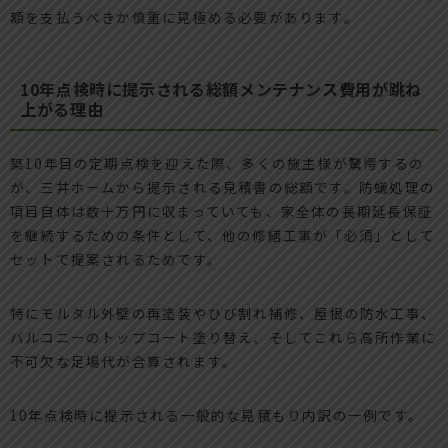
額を支払うべきか慎重に見極める必要があります。
10年点検時に提示される総額メンテナンス費用が跳ね
上がる理由
築10年目の定期点検を迎えた際、多くの施主様が驚愕するの
が、三井ホームから提示される見積書の総額です。防蟻処理の
項目自体は数十万円に収まっていても、家全体の長期延長保証
を継続するための条件として、他の修繕工事が「必須」として
セットで提案されるためです。
特にモルタル外壁の再塗装やひび割れ補修、屋根の防水工事、
バルコニーのトップコート塗り替え、そしてこれら高所作業に
不可欠な足場代が合算されます。
10年点検時に提示される一般的な見積もり内訳の一例です。