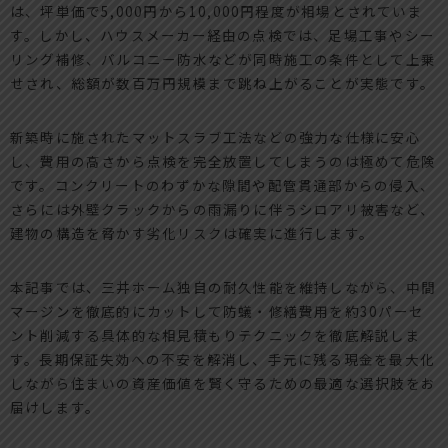
は、坪単価で5,000円から10,000円程度が相場とされていま
す。しかし、ハウスメーカー経由の点検では、足場工事やシー
リング補修、バルコニー防水などが同時施工の条件として上乗
せされ、総額が数百万円規模まで跳ね上がることが実態です。
新築時に施されたマットスラブ工法などの強力な仕様に安心
し、費用の高さから点検を完全放置してしまうのは極めて危険
です。コンクリートのわずかな隙間や配管貫通部からの侵入、
さらには外壁クラックからの雨漏りに伴うシロアリ被害など、
建物の構造を脅かす劣化リスクは確実に進行します。
本記事では、三井ホーム独自の耐久性能を維持しながら、中間
マージンを徹底的にカットして防蟻・修繕費用を約30パーセ
ント削減する具体的な相見積もりテクニックを徹底解説しま
す。長期保証失効への不安を解消し、手元に残る現金を最大化
しながら住まいの資産価値を賢く守るための最適な選択肢をお
届けします。