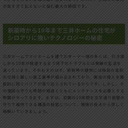
が高すぎて払えないと悩む最大の原因です。
新築時から10年まで三井ホームの住宅が
シロアリに強いテクノロジーの秘密
三井ホームでマイホームを建てたオーナー様の多くは、引き渡
しから10年が経過するまで床下のトラブルとは無縁の生活を
送っています。それもそのはず、新築時の建物には独自の高耐
久仕様と厳しい施工基準が組み込まれており、害虫の侵入を徹
底的に防ぐバリアが張り巡らされているからです。しかし、そ
の強固な守りも時間の経過とともにメンテナンスを必要とする
時期がやってきます。まずは、初期の10年間を文字通り鉄壁の
守りで維持できる構造の秘密について、現場の視点から詳しく
紐解いていきましょう。