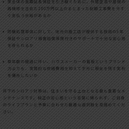
家全体の長期延長保証を引き継ぐために、外壁塗装や屋根の
再補修を含めた200万円以上のまとまった総額工事費を今す
ぐ支払う余裕があるか
防蟻処理単体に対して、地元の施工店が提供する独自の5年
保証やシロアリ損害賠償保険付きのサポートで十分な安心感
を得られるか
築年数の経過に伴い、ハウスメーカーの看板というブランド
力よりも、実質的な修繕費用を抑えて手元に現金を残す実利
を優先したいか
床下のシロアリ対策は、住まいを守る土台となる最も重要なメ
ンテナンスです。純正の安心感という言葉に縛られず、ご自身
のライフプランと予算に合わせた最適な選択肢を見極めてくだ
さい。