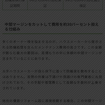
防蟻単体の保
5年から10年の自社保
5年から10年の自社施工
証期間
証
保証
中間マージンをカットして費用を約30パーセント抑え
る仕組み
多くのオーナー様を悩ませるのが、ハウスメーカーから提示さ
れる防蟻処理を含んだメンテナンス費用の高さです。この金額
が膨らむ最大の要因は、見積もりの中に多額の中間マージンが
含まれていることにあります。
大手ハウスメーカーが自ら床下に潜って防蟻液を散布すること
はありません。実際の作業は下請けや孫請けの専門業者に丸投
げされており、その手配や管理費として高額な手数料が上乗せ
されています。
地元の優良リフォーム店に直接依頼する場合、この中間マージ