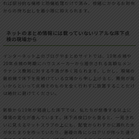
れば部分的な補修と防蟻処理だけで済み、修繕にかかるお財布
からの持ち出しを最小限に抑えられます。
ネットのまとめ情報には載っていないリアルな床下点
検の現場から
インターネット上のブログやまとめサイトでは、10年点検や
20年点検の時期にハウスメーカーから提示される高額なメン
テナンス費用に対する不満が多く見られます。しかし、現場の
最前線で床下を見続けている立場から申し上げると、費用が高
いからといって点検そのものを全く行わずに放置することだけ
は絶対に避けてください。
新築から10年が経過した床下では、私たちが想像する以上に
環境の変化が進んでいます。床下点検口から潜ると、一見きれ
いに見えるマットスラブの上にも、配管からわずかに漏れた水
が水たまりを作っていたり、基礎の角にシロアリが作った通り