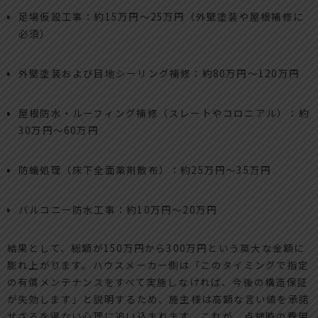
足場仮設工事：約15万円〜25万円（外壁塗装や屋根補修に
必須）
外壁塗装および目地シーリング補修：約80万円〜120万円
屋根防水・ルーフィング補修（スレートやコロニアル）：約
30万円〜60万円
防蟻処理（床下全面薬剤散布）：約25万円〜35万円
バルコニー防水工事：約10万円〜20万円
結果として、総額が150万円から300万円という莫大な金額に
膨れ上がります。ハウスメーカー側は「このタイミングで指定
の有償メンテナンスをすべて実施しなければ、今後の構造保証
が失効します」と説明するため、施主様は高額な言い値を承諾
せざるを得ない心理に追い込まれます。これが、点検時の費用