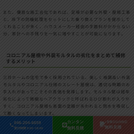
また、優良な施工会社であれば、足場が必要な外壁・屋根工事
と、床下の防蟻処理をセットにした乗り換えプランを提示して
くれることが多く、ハウスメーカー経由の手数料がかからない
分、家計への手残りを一気に増やすことが可能になります。
コロニアル屋根や外装モルタルの劣化をまとめて補修
するメリット
三井ホームの住宅で多く採用されている、美しく格調高い外装
モルタルやコロニアル仕様のスレート屋根は、適切な時期のお
手入れがあってこそその真価を発揮します。モルタル壁は経年
劣化によって微細なヘアクラックと呼ばれるひび割れが入りや
すく、コロニアル屋根も表面の塗膜が失われると雨水を吸収し
て脆くなってしまいます。
カンタン
046-204-6659
1営業日以内対応
無料見積
無料見積
床下の防蟻処理だけを行っても、外壁のクラックから雨水が侵
受付時間 9:00~18:00