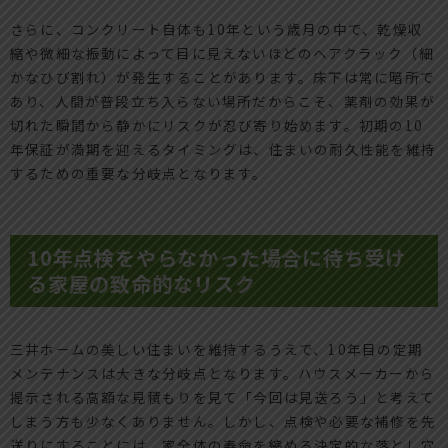
さらに、コンクリート自体も10年という歳月の中で、乾燥収
縮や微細な振動によって目に見えないほどのヘアクラック（細
かなひび割れ）が発生することがあります。床下は常に暗所で
あり、人間が普段立ち入らない場所だからこそ、薬剤の効果が
切れた瞬間から静かにリスクが忍び寄り始めます。初期の10
年保証が満期を迎えるタイミングは、住まいの耐久性能を維持
するための重要な分岐点となります。
10年点検をやらなかった場合に待ち受け
る家屋の致命的なリスク
三井ホームの美しい住まいを維持するうえで、10年目の定期
メンテナンスは大きな分岐点となります。ハウスメーカーから
提示される高額な見積もりを見て「今回は見送ろう」と考えて
しまう方も少なくありません。しかし、点検や必要な補修を先
送りにすることには、家全体の寿命を縮める決定的な落とし穴