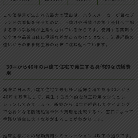
この価格差が生まれる最大の理由は、ハウスメーカーが自社ブ
ランドの看板を守るために、下請けや孫請けの施工会社へ手配
する際の手数料が上乗せされているからです。使用する薬剤の
安全性や品質自体に極端な差があるわけではなく、流通経路の
違いがそのまま施主様の財布に跳ね返っています。
30坪から40坪の戸建て住宅で発生する具体的な防蟻費
用
実際に日本の戸建て住宅で最も多い延床面積である30坪から
40坪を基準にして、発生する具体的な施工費用をシミュレー
ションしてみましょう。新築から10年が経過したタイミング
で必要となる防蟻処理単体の費用を比較すると、窓口によって
手残り資金に大きな差が出ることがわかります。
延床面積ごとの総額費用シミュレーションは以下の通りです。