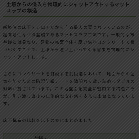
土壌からの侵入を物理的にシャットアウトするマット
スラブの構造
新築時の床下をシロアリから守る最大の要となっているのが、
超高剛性なベタ基礎であるマットスラブ工法です。一般的な布
基礎とは異なり、建物の底面全体を厚い鉄筋コンクリートで覆
い尽くすことで、土壌から這い上がってくる害虫を物理的にシ
ャットアウトします。
さらにコンクリートを打設する前段階において、地面からの湿
気を防ぐための防湿防蟻シートを隙間なく敷き詰めるダブルの
対策が施されています。この地盤面を完全に密閉する構造こそ
が、引き渡し直後の圧倒的な安心感を支える土台となっていま
す。
床下構造の比較を以下の表にまとめました。
防蟻・