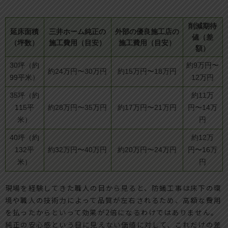
削減期待
延床面積
三井ホーム純正の
外部の優良施工店の
値（差
（坪数）
施工費用（目安）
施工費用（目安）
額）
30坪（約
約9万円〜
約24万円〜30万円
約15万円〜18万円
99平米）
12万円
35坪（約
約11万
115平
約28万円〜35万円
約17万円〜21万円
円〜14万
米）
円
40坪（約
約12万
132平
約32万円〜40万円
約20万円〜24万円
円〜16万
米）
円
現場を経験してきた職人の目から見ると、防蟻工事は床下の環
境や職人の技術力によって品質が左右されるため、高額な費用
を払ったからといって効果が2倍になるわけではありません。
純正の安心感という目に見えない価値に対して、これだけの差