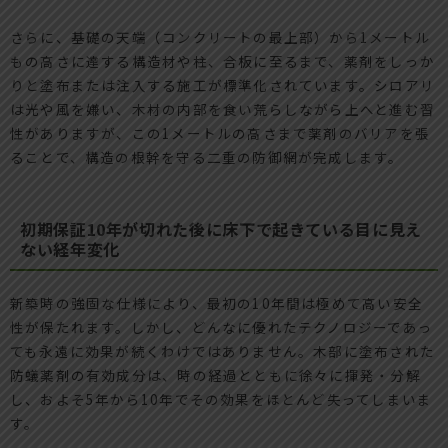
さらに、基礎の天端（コンクリートの最上部）から1メートル
もの高さに達する構造材や柱、合板に至るまで、薬剤をしっか
りと塗布または注入する施工が標準化されています。シロアリ
は光や風を嫌い、木材の内部を食い荒らしながら上へと進む習
性がありますが、この1メートルの高さまで薬剤のバリアを張
ることで、構造の根幹を守る二重の防御網が完成します。
初期保証10年が切れた後に床下で起きている目に見え
ない経年変化
新築時の強固な仕様により、最初の10年間は極めて高い安全
性が保たれます。しかし、どんなに優れたテクノロジーであっ
ても永遠に効果が続くわけではありません。木部に塗布された
防蟻薬剤の有効成分は、時の経過とともに徐々に揮発・分解
し、およそ5年から10年でその効果をほとんど失ってしまいま
す。