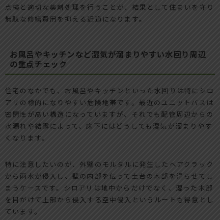
点検と適切な薬剤処理を行うことが、結果として住まいを守り
無駄な修繕費用を抑える近道になります。
お風呂やキッチンなど湿気が溜まりやすい水回り周辺
の重点チェック
住宅のなかでも、お風呂やキッチンといった水回りは特にシロ
アリの標的になりやすい危険地帯です。最近のユニットバスは
密閉性が高い構造になっていますが、それでも配管周辺からの
水漏れや結露によって、床下にはどうしても湿気が溜まりやす
くなります。
特に注意したいのが、外壁のモルタルに発生したヘアクラック
から雨水が侵入し、壁の内部を伝って土台の木部を湿らせてし
まうケースです。シロアリは地中からだけでなく、湿った木部
を目がけて上部から侵入する空中侵入というルートも得意とし
ています。