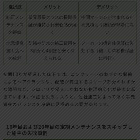
選択肢
メリット
デメリット
純正メン
業界最長クラスの長期保
中間マージンが含まれるた
テナンス
証が維持され安心感が続
め見積もり総額が非常に高
の継続
く
い
地元優良
防蟻や防水の施工費用を
メーカーの構造体保証は失
施工店へ
3割から4割ほど安く抑
効する（施工店の独自保証
の依頼
えられる
に移行）
初期10年が経過した床下では、コンクリートのわずかな収縮
によるヘアクラックや、配管が貫通するスリーブ部分のわずか
な隙間など、シロアリが侵入しかねない物理的変化が確実に起
きています。保証を失うリスクと、他社施工によって浮く手元
資金のバランスを冷静に見極める必要があります。
10年目および20年目の定期メンテナンスをスキップし
た施主の失敗事例