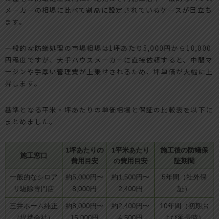
メーカーの相場に比べて割高に設定されているケースが目立ち
ます。
一般的な防蟻処理の市場相場は1坪あたり5,000円から10,000
円程度ですが、大手ハウスメーカーに直接依頼すると、中間マ
ージンや手厚い管理費が上乗せされるため、坪単価が大幅に上
昇します。
基準となる平米・坪あたりの単価相場と保証の比較表を以下に
まとめました。
1坪あたりの
1平米あたり
施工後の防蟻保
施工窓口
費用目安
の費用目安
証期間
一般的なシロア
約5,000円〜
約1,500円〜
5年間（社外保
リ駆除専門店
8,000円
2,400円
証）
三井ホーム純正
約8,000円〜
約2,400円〜
10年間（初期お
（提携会社）
15,000円
4,500円
よび延長時）