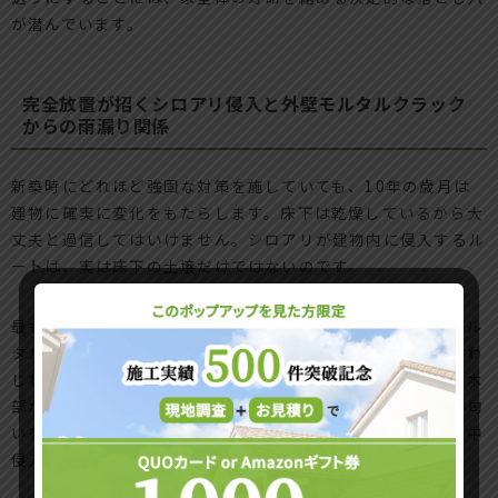
が潜んでいます。
完全放置が招くシロアリ侵入と外壁モルタルクラック
からの雨漏り関係
新築時にどれほど強固な対策を施していても、10年の歳月は
建物に確実に変化をもたらします。床下は乾燥しているから大
丈夫と過信してはいけません。シロアリが建物内に侵入するル
ートは、実は床下の土壌だけではないのです。
最も警戒すべきなのが、外壁の経年劣化によって発生するモル
タルの細かなクラック（ひび割れ）です。ここから雨水がじわ
じわと構造体内部に染み込むと、本来は乾燥しているはずの木
部が湿気を帯びてしまいます。シロアリはこの湿った木木の匂
いを敏感に察知し、外壁の隙間を這い上がって侵入する「空中
侵入」というルートを開拓します。