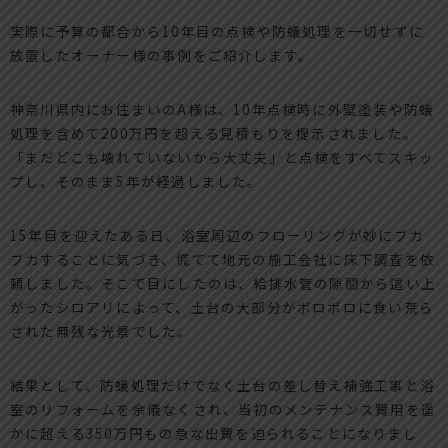
実際に予算の都合から10年目の点検や防蟻処理を一切せずに
放置したオーナー様の事例をご紹介します。
神奈川県内にお住まいのA様は、10年点検時に外壁塗装や防蟻
処理を含めて200万円を超える見積もりを提示されました。
「まだどこも壊れていないから大丈夫」と点検をすべてスキッ
プし、そのまま5年が経過しました。
15年目を迎えたある日、浴室周辺のフローリングが妙にブカ
ブカすることに気づき、慌てて地元の施工会社に床下調査を依
頼しました。そこで目にしたのは、給排水管の隙間から這い上
がったシロアリによって、土台の大部分がボロボロに食い荒ら
された無残な光景でした。
結果として、防蟻処理だけでなく土台の差し替え補強工事と浴
室のリフォームを余儀なくされ、当初のメンテナンス費用を遥
かに超える350万円もの急な出費を迫られることになりまし