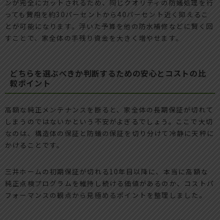
ンが完全にカットされるため、同じクオリティの防蟻処理を行
っても費用を約30パーセントから40パーセント近く抑えるこ
とが可能になります。浮いた予算を他の防水補修などに賢く回
すことで、家全体の手残り資金を大きく増やせます。
どちらを選ぶべきか判断するための安心とコストの比
較ポイント
高額な純正メンテナンスを断ると、家全体の長期保証が切れて
しまうのではないかという不安がよぎるでしょう。ここで大切
なのは、構造体の保証と防蟻の保証を切り分けて冷静に天秤に
かけることです。
三井ホームの初期保証が切れる10年目以降に、本当に高額な
純正点検プログラムを維持し続ける価値があるのか、コストパ
フォーマンスの観点から見極めるポイントを整理しました。