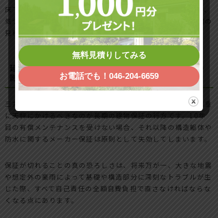
床下点検を怠り、外壁の防水補修を同時に行わないでいると、
気づかないうちに柱や土台が食い荒らされ、修繕費用が当初の
見積もりの数倍に膨れ上がる事態を招きます。
無料見積りしてみる
延長保証を失うことの本当のデメリットと構造体への
影響
お電話でも！046-204-6659
三井ホームの純正メンテナンスプログラムを断る際、最も慎重
に天秤にかけるべきなのが長期の建物保証の行方です。10年
目の有償メンテナンスを受けない場合、それ以降の構造躯体や
防水に関するメーカー保証は原則として失効してしまいます。
保証が切れることの真の恐ろしさは、将来万が一、大きな地震
や想定外の豪雨によって基礎や構造部分に深刻なトラブルが生
じた際、すべて自己責任の全額自費負担で直さなければならな
くなる点にあります。