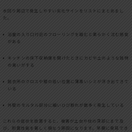
水回り周辺で発生しやすい劣化サインをリストにまとめまし
た。
浴室の入り口付近のフローリングを踏むと柔らかく沈む感覚
がある
キッチンの床下収納庫を開けたときにカビや土のような独特
の臭いがする
脱衣所のクロスや壁の低い位置に薄黒いシミが浮き出てきて
いる
外壁のモルタル部分に細いひび割れが数多く発生している
これらの症状を放置すると、被害が土台や柱の深部にまで及
び、耐震性能を著しく損なう原因になります。早期に発見でき