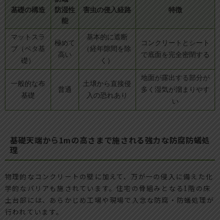
基礎の構造
防湿性
害虫の侵入経路
特徴
能
マットスラ
基本的に遮断
極めて
コンクリートとシート
ブ（ベタ基
（経年隙間を除
高い
で底面を完全密閉する
礎）
く）
地面が露出する部分が
一般的な布
土壌から直接侵
普通
多く湿気が溜まりやす
基礎
入の恐れあり
い
基礎天端から1mの高さまで施される強力な防腐防蟻処
理
物理的なコンクリートの壁に加えて、万が一の侵入に備えた化
学的なバリアも施されています。住宅の骨組みとなる1階の床
土台部には、あらかじめ工場や現場で入念な防腐・防蟻処理が
行われています。