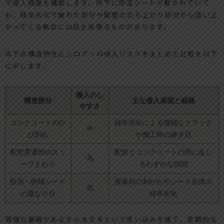
で侵入経路を構築します。床下に防湿シートが敷かれていて
も、経年劣化で破れた部分や配管の立ち上がり部分から這い上
がってくる執念には目を見張るものがあります。
床下の構造特性とシロアリの侵入リスクをまとめた比較を以下
に示します。
侵入のし
構造部分
主な侵入原因と経路
やすさ
コンクリートのひ
経年劣化による微細なクラック
中
び割れ
や施工時の継ぎ目
配管貫通部のスリ
配管とコンクリートの間に生じ
高
ーブまわり
るわずかな隙間
防湿・防蟻シート
接着剤の剥がれやシート自体の
低
の重なり目
経年劣化
頑強な基礎があるから大丈夫という思い込みを捨て、定期的な