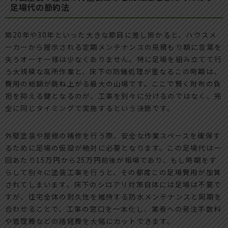
足場代の節約法
築20年や30年といった大きな節目に差し掛かると、ハウスメ
ーカーから提示される定期メンテナンスの見積もり額に言葉を
失うオーナー様は少なくありません。特に足場を組み立てて行
う大規模な高所作業と、床下の防蟻処理が重なるこの時期は、
費用の総額が跳ね上がる最大の山場です。ここで賢く財布の負
担を抑える鍵となるのが、工事を別々に分けるのではなく、完
全に同じタイミングで実施するという決断です。
外壁塗装や屋根の補修を行う際、安全な作業スペースを確保す
るために足場の仮設が絶対に必要となります。この足場代は一
回あたり15万円から25万円前後が相場であり、もし時期をず
らして別々に塗装工事を行うと、その都度この足場費用が加算
されてしまいます。床下のシロアリ対策自体には足場は不要で
すが、住宅全体の耐久性を維持する防水メンテナンスと周期を
合わせることで、工事の窓口を一本化し、業者への発注手数料
や管理費などの諸経費を大幅にカットできます。