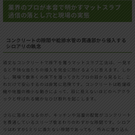
業界のプロが本音で明かすマットスラブ
過信の落とし穴と現場の実態
コンクリートの隙間や給排水管の貫通部から侵入する
シロアリの執念
頑丈なコンクリートで床下を覆うマットスラブ工法は、一見す
ると不快な虫たちの侵入を完全に防げるように思えます。しか
し、現場で数多くの床下を潜ってきたプロの目から見ると、こ
れだけで安心するのは非常に危険です。コンクリートは乾燥収
縮や地盤の微小な動きによって、目に見えないほどのヘアクラ
ックと呼ばれる細かなひび割れを起こします。
さらに盲点となるのが、キッチンや浴室の配管がコンクリート
を貫通しているスリーブ管まわりのわずかな隙間です。シロア
リはわずか1ミリに満たない隙間であっても、巧みに潜り込ん