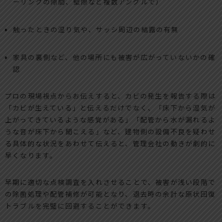
ーリングの隙間、壁際など複数アングルで）
触ったときの湿り気や、サッシ周辺の結露の有無
家具の裏側など、他の場所にも被害が広がっていないかの確
認
プロの現場視点からお伝えすると、カビの発生を報告する際は
「カビが生えている」と伝えるだけでなく、「床下から湿気が
上がってきているような感覚がある」「配管から水が漏れるよ
うな音が床下から聞こえる」など、建物側の設備不良を疑わせ
る具体的な状況をあわせて伝えると、管理会社の動きが劇的に
早くなります。
早期に適切な点検調査を入れさせることで、被害が浅い段階で
の除菌処理や配管補修が可能となり、退去時の余計な原状回復
トラブルを完璧に回避することができます。