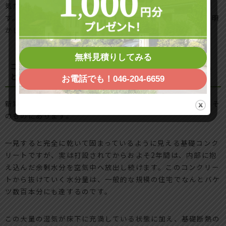
気だらけになってしまう特有の構造的な落とし穴が存在しま
す。そのメカニズムをプロの建築視点から分かりやすく解き明
かします。
無料見積りしてみる
コンクリート基礎の未乾燥がもたらす大量の湿気放出
と断熱材施工の不備
お電話でも！046-204-6659
新築の床下に水分が溜まる最大の盲点は、基礎コンクリートそ
のものにあります。
一見すると完全に乾いて固まっているように見える基礎コンク
リートですが、実は打設されてからおよそ2年間は、内部に抱
え込んだ余剰水分を空気中へ放出し続けます。このコンクリー
トから抜けていく水分量は、一般的な規模の住宅でなんとバケ
ツ数百本分にも達するのです。
この大量の湿気が床下に充満している状態に加え、基礎断熱の