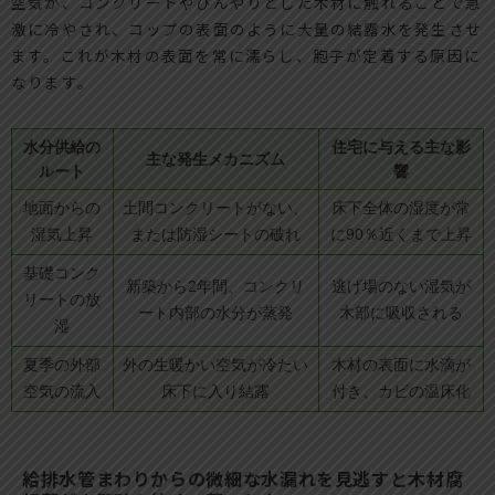
空気が、コンクリートやひんやりとした木材に触れることで急
激に冷やされ、コップの表面のように大量の結露水を発生させ
ます。これが木材の表面を常に濡らし、胞子が定着する原因に
なります。
水分供給の
住宅に与える主な影
主な発生メカニズム
ルート
響
地面からの
土間コンクリートがない、
床下全体の湿度が常
湿気上昇
または防湿シートの破れ
に90％近くまで上昇
基礎コンク
新築から2年間、コンクリ
逃げ場のない湿気が
リートの放
ート内部の水分が蒸発
木部に吸収される
湿
夏季の外部
外の生暖かい空気が冷たい
木材の表面に水滴が
空気の流入
床下に入り結露
付き、カビの温床化
給排水管まわりからの微細な水漏れを見逃すと木材腐