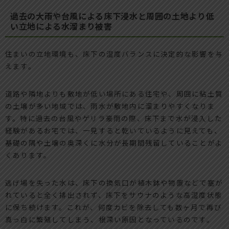
過去の大雨や台風による床下浸水と周囲の土地より低
い立地による水溜まり被害
住まいの立地環境も、床下の湿度バランスに決定的な影響を与
えます。
道路や隣地よりも敷地が低い場所にある住宅や、周囲に粘土質
の土壌が多い地域では、雨水が敷地内に溜まりやすくなりま
す。特に過去の台風やゲリラ豪雨の際、床下まで水が浸入した
経験があるお宅では、一見すると乾いているように見えても、
基礎の隅や土壌の奥深くに水分が長期間残留していることがよ
くあります。
逃げ場を失った水は、床下の換気口が植木鉢や物置などで塞が
れていると全く排出されず、床下をサウナのような高湿度状態
に保ち続けます。これが、何度カビを除去しても数ヶ月で再び
真っ白に繁殖してしまう、根深い原因となっているのです。