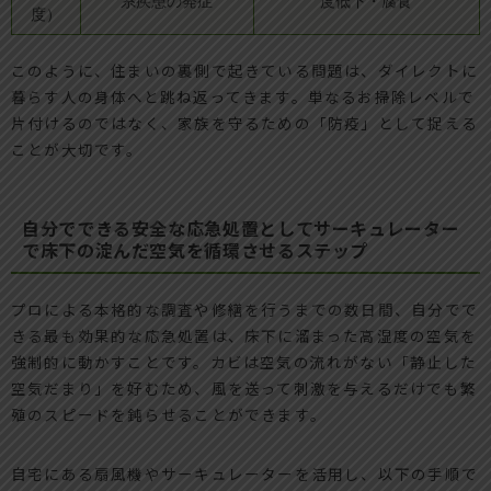
系疾患の発症
度低下・腐食
度）
このように、住まいの裏側で起きている問題は、ダイレクトに
暮らす人の身体へと跳ね返ってきます。単なるお掃除レベルで
片付けるのではなく、家族を守るための「防疫」として捉える
ことが大切です。
自分でできる安全な応急処置としてサーキュレーター
で床下の淀んだ空気を循環させるステップ
プロによる本格的な調査や修繕を行うまでの数日間、自分でで
きる最も効果的な応急処置は、床下に溜まった高湿度の空気を
強制的に動かすことです。カビは空気の流れがない「静止した
空気だまり」を好むため、風を送って刺激を与えるだけでも繁
殖のスピードを鈍らせることができます。
自宅にある扇風機やサーキュレーターを活用し、以下の手順で