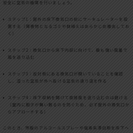
安全に空気の循環を行いましょう。
ステップ1：屋外の床下換気口の前にサーキュレーターを設
置する（障害物となるゴミや鉢植えはあらかじめ撤去してお
く）
ステップ2：換気口から床下内部に向けて、最も強い風量で
風を送り込む
ステップ3：反対側にある換気口が開いていることを確認
し、湿った空気が外へ抜ける空気の通り道を作る
ステップ4：床下収納を開けて直接風を送り込むのは避ける
（室内に胞子が舞い散るのを防ぐため、必ず屋外の換気口か
らアプローチする）
このとき、市販のアルコールスプレーや塩素系漂白剤を床下へ