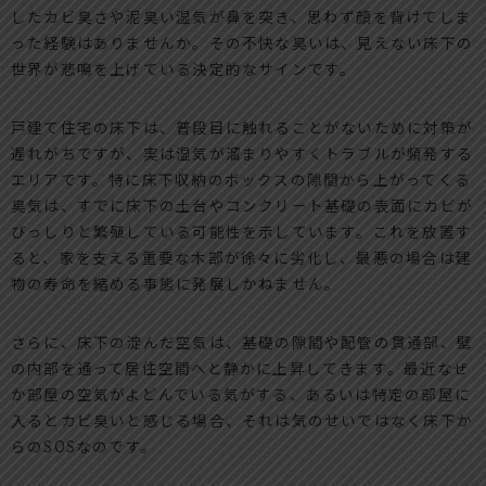
したカビ臭さや泥臭い湿気が鼻を突き、思わず顔を背けてしま
った経験はありませんか。その不快な臭いは、見えない床下の
世界が悲鳴を上げている決定的なサインです。
戸建て住宅の床下は、普段目に触れることがないために対策が
遅れがちですが、実は湿気が溜まりやすくトラブルが頻発する
エリアです。特に床下収納のボックスの隙間から上がってくる
臭気は、すでに床下の土台やコンクリート基礎の表面にカビが
びっしりと繁殖している可能性を示しています。これを放置す
ると、家を支える重要な木部が徐々に劣化し、最悪の場合は建
物の寿命を縮める事態に発展しかねません。
さらに、床下の淀んだ空気は、基礎の隙間や配管の貫通部、壁
の内部を通って居住空間へと静かに上昇してきます。最近なぜ
か部屋の空気がよどんでいる気がする、あるいは特定の部屋に
入るとカビ臭いと感じる場合、それは気のせいではなく床下か
らのSOSなのです。