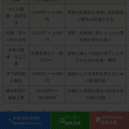
カビの殺
2,000円 〜 4,000
専用の除菌剤を使用し木部表面
菌・高圧洗
円
の菌糸を死滅させる
浄
防腐・防カ
1,500円 〜 3,000
清掃・乾燥後に新たなカビや腐
ビ剤の塗布
円
朽菌の発生を防ぐ
木材の補
実費見積もり（数
腐食が進んで強度が低下した大
修・大工工
万円〜）
引や土台の交換・補強
事
床下調湿材
3,000円 〜 6,000
地面からの水蒸気を抑えるため
の敷設
円
の乾燥対策
漏水配管の
15,000円 〜
水漏れが原因の場合の給排水管
補修工事
50,000円
の部分交換
床下の被害状況が木部の表面だけに留まっている軽度な状態で
カンタン
046-204-6659
1営業日以内対応
あれば、15坪前後の一般的な住宅でおおよそ15万〜30万円前
無料見積
無料見積
受付時間 9:00~18:00
後が全体の費用相場となります。しかし、漏水を長期間放置し