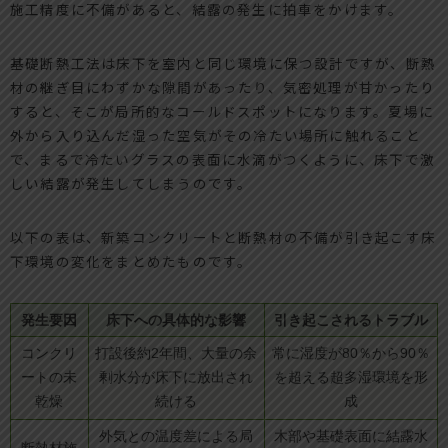
施工精度に不備があると、結露の発生に拍車をかけます。
基礎断熱工法は床下を室内と同じ環境に保つ設計ですが、断熱
材の継ぎ目にわずかな隙間があったり、気密処理が甘かったり
すると、そこが局所的なコールドスポットになります。夏場に
外から入り込んだ湿った空気がその冷たい場所に触れること
で、まるで冷たいグラスの表面に水滴がつくように、床下で激
しい結露が発生してしまうのです。
以下の表は、新築コンクリートと断熱材の不備が引き起こす床
下環境の変化をまとめたものです。
発生要因
床下への具体的な影響
引き起こされるトラブル
コンクリ
打設後約2年間、大量の余
常に湿度が80％から90％
ートの未
剰水分が床下に放出され
を超える超多湿環境を形
乾燥
続ける
成
外気との温度差による局
木部や基礎表面に結露水