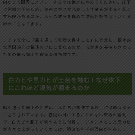
向かって闇雲にスプレーするのは絶対にやめてください。床下
は閉鎖空間のため、薬剤のガスが充満して作業者が中毒を起こ
す危険があるほか、木材の成分を傷めて防腐性能を低下させる
原因にもなります。
まずは安全に「風を通して乾燥を促すこと」に専念し、根本的
な原因追究は構造のプロに委ねるのが、我が家を長持ちさせる
ための最も賢明で確実な選択肢です。
白カビや黒カビが土台を蝕む！なぜ床下
にこれほど湿気が溜まるのか
暗く湿った床下の世界は、私たちが想像する以上に過酷な水分
にさらされています。普段は目にすることのない床板の裏側
で、白カビの胞子が雪のように付着し、ジメジメとした黒カビ
が点々と広がっていくのには、明確な科学的理由が存在しま