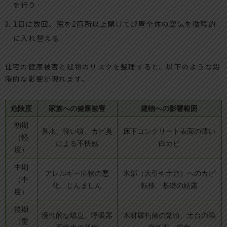
を行う
1日に数回、窓を2箇所以上開けて部屋全体の空気を徹底的
に入れ替える
住宅の健康被害と建物のリスクを整理すると、以下のような段
階的な影響が現れます。
危険度
家族への健康被害
建物への影響範囲
初期
鼻水、軽い咳、カビ臭
床下コンクリート表面の薄い
（軽
による不快感
白カビ
度）
中期
アレルギー症状の悪
木部（大引や土台）へのカビ
（中
化、じんましん
転移、基礎の結露
度）
後期
慢性的な喘息、呼吸器
木材腐朽菌の繁殖、土台の強
（重