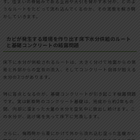
す。住まいの骨組みである土台や大引を脅かす水分が、どのよ
うなルートをたどって流れ込んでくるのか、その実態を解き明
かしていきます。
カビが発生する環境を作り出す床下水分供給のルート
と基礎コンクリートの結露問題
床下に水分が供給されるルートは、大きく分けて地面からの蒸
発と外部からの空気の流入、そしてコンクリート自体が抱える
水分の3つがあります。
特に盲点となるのが、基礎コンクリートが引き起こす結露問題
です。実は新築時のコンクリート基礎は、完成から約2年もの
間、内部に溜まった大量の水分を空気中に放出し続けます。こ
の水分が、逃げ場を失って床下に充満します。
さらに、梅雨時から夏にかけて外から流れ込む湿った生暖かい