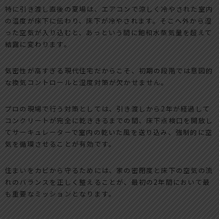
特に引き渡し直後の夏場は、エアコンで涼しく冷やされた室内
の温度が床下に伝わり、床下が冷やされます。そこへ外から湿
った空気が入り込むと、あっという間に飽和水蒸気量を超えて
結露に変わります。
気密性が高すぎる現代住宅だからこそ、初期の段階では意図的
な換気コントロールと湿度対策が欠かせません。
プロの現場で行う対策としては、引き渡しから2年が経過して
コンクリートが完全に乾ききるまでの間、床下点検口を開放し
てサーキュレーターで室内の乾いた風を送り込み、強制的に空
気を循環させることが有効です。
住まいをカビから守るためには、家の密閉度と床下の空気の流
れのバランスを正しく整えることが、最初の2年間において最
も重要なミッションとなります。