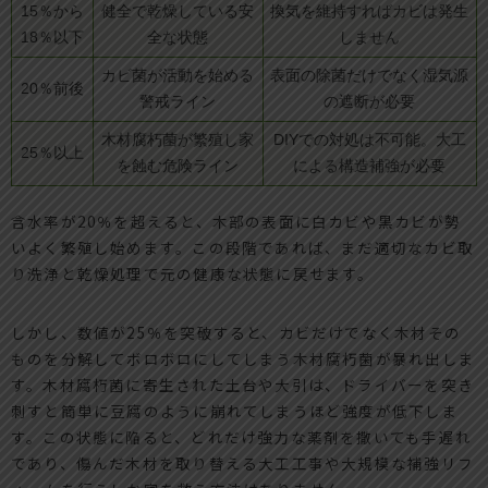
15％から
健全で乾燥している安
換気を維持すればカビは発生
18％以下
全な状態
しません
カビ菌が活動を始める
表面の除菌だけでなく湿気源
20％前後
警戒ライン
の遮断が必要
木材腐朽菌が繁殖し家
DIYでの対処は不可能。大工
25％以上
を蝕む危険ライン
による構造補強が必要
含水率が20％を超えると、木部の表面に白カビや黒カビが勢
いよく繁殖し始めます。この段階であれば、まだ適切なカビ取
り洗浄と乾燥処理で元の健康な状態に戻せます。
しかし、数値が25％を突破すると、カビだけでなく木材その
ものを分解してボロボロにしてしまう木材腐朽菌が暴れ出しま
す。木材腐朽菌に寄生された土台や大引は、ドライバーを突き
刺すと簡単に豆腐のように崩れてしまうほど強度が低下しま
す。この状態に陥ると、どれだけ強力な薬剤を撒いても手遅れ
であり、傷んだ木材を取り替える大工工事や大規模な補強リフ