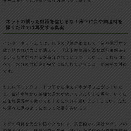
ォームを行うしか家を救う方法はありません。
ネットの誤った対策を信じるな！床下に炭や調湿材を
撒くだけでは再発する真実
インターネット上では、床下の湿気対策として「炭や調湿材を
敷き詰めればカビが消える」「床下換気扇を回せば万事解決」
といった手軽な方法が紹介されています。しかし、これらはす
べて「水分の供給源が完全に断たれていること」が前提の対策
です。
もし床下コンクリートの下から絶えず水が湧き上がっていた
り、給排水管から微細な漏水が続いていたりする場合、いくら
高価な調湿材を撒いてもすぐに水分を吸いきってしまい、ただ
の濡れた泥のようになって効果を失います。
カビの再発を完全に防ぐためには、表面的なお掃除やグッズの
設置ではなく、建築物理の視点に基づいた徹底的な原因究明が