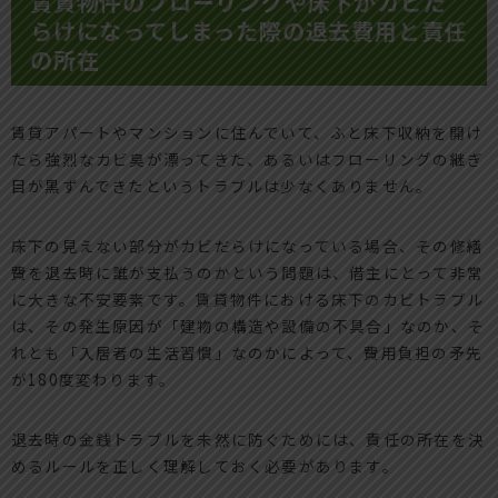
賃貸物件のフローリングや床下がカビだ
らけになってしまった際の退去費用と責任
の所在
賃貸アパートやマンションに住んでいて、ふと床下収納を開け
たら強烈なカビ臭が漂ってきた、あるいはフローリングの継ぎ
目が黒ずんできたというトラブルは少なくありません。
床下の見えない部分がカビだらけになっている場合、その修繕
費を退去時に誰が支払うのかという問題は、借主にとって非常
に大きな不安要素です。賃貸物件における床下のカビトラブル
は、その発生原因が「建物の構造や設備の不具合」なのか、そ
れとも「入居者の生活習慣」なのかによって、費用負担の矛先
が180度変わります。
退去時の金銭トラブルを未然に防ぐためには、責任の所在を決
めるルールを正しく理解しておく必要があります。