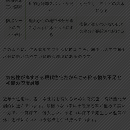
断熱材施
所的な冷却スポットが発
が発生し、白カビの温床
工の隙間
生
になる
防湿シー
地面からの地中水分が遮
換気が追いつかないほど
トのヨ
断されずに床下へ上昇す
の水分が供給され続ける
レ・破れ
る
このように、住み始めて間もない時期こそ、床下は人生で最も
水分に晒されやすい過酷な環境にあるのです。
気密性が高すぎる現代住宅だからこそ陥る換気不足と
初期の湿度対策
近年の住宅は、省エネ性能を高めるために高気密・高断熱化が
劇的に進んでいます。隙間のない家は冷暖房効率が極めて高い
一方で、一度床下に侵入した、あるいは床下で発生した湿気が
外に逃げにくいという弱点も併せ持っています。