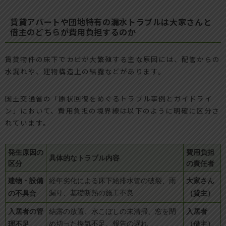
賃貸アパートや団地特有の漏水トラブルは大家さんと
借主のどちらが費用負担するのか
賃貸物件の床下でカビが大繁殖する主な原因には、配管からの
水漏れや、建物構造上の結露などがあります。
国土交通省の「原状回復をめぐるトラブル事例とガイドライ
ン」において、費用負担の境界線は以下のように明確に区分さ
れています。
発生原因の
費用負担
具体的なトラブル内容
区分
の責任者
建物・設備
大家さん
経年劣化による床下給排水管の破裂、雨
の不具合
漏り、基礎断熱の施工不良
（貸主）
入居者の管
入居者
結露の放置、水こぼしの未清掃、窓を閉
理不足
め切った換気不足、報告の遅れ
（借主）