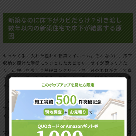
新築なのに床下がカビだらけ？引き渡し
数年以内の新築住宅で床下が結露する原
因
せっかく手に入れた憧れの新築マイホーム。それなのに、床下
収納を開けた瞬間にツンとしたカビ臭いニオイが漂ってきた
り、点検口を覗くと基礎コンクリートや土台の木材がカビで真
っ白になっていたりするトラブルが、実は全国で相次いでいま
す。
「新築だから湿気対策も万全なはず」「劣化するような築年数
ではないのにどうして」と頭を抱えてしまうオーナー様は少な
くありません。
実は、現代の住まいには新築だからこそ、初期段階で床下が湿