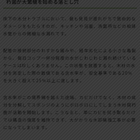
朽菌が大繁殖を始める落とし穴
床下の水分トラブルにおいて、最も発見が遅れがちで致命的な
ダメージをもたらすのが、キッチンや浴室、洗面所などの給排
水管からの微細な水漏れです。
配管の接続部分のわずかな緩みや、経年劣化による小さな亀裂
から、毎日コップ一杯分程度の水がじわじわと漏れ続けている
ケースは珍しくありません。この状態を放置すると、木材の水
分を測定した際の数値である含水率が、安全基準である20％
を大きく超えて25％以上に達します。
含水率がこの境界線を越えた途端、カビだけでなく、木材の成
分を分解してスポンジのようにボロボロにしてしまう木材腐朽
菌が活動を開始します。こうなると、単にカビを拭き取るだけ
では構造の強度を維持できず、大がかりな木部補強工事が必要
になってしまいます。