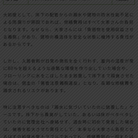
大前提として、床下の配管からの漏水や建物の防水性能不足に
よる雨漏りが原因であれば、修繕費用はすべて大家さんの負担
となります。なぜなら、大家さんには「賃借物を使用収益させ
る義務」があり、建物の構造体を安全な状態に維持する責任が
あるからです。
しかし、入居者側が日常の換気を全く行わず、室内の湿度が常
に80％を超えるような過酷な環境を作り出していた場合や、
フローリングに水をこぼしたまま放置して床下まで腐食させた
場合は、借主の「善管注意義務違反」となり、高額な修繕費を
請求されるリスクがあります。
特に注意すべきなのは「漏水に気づいていたのに放置した」ケ
ースです。床下から異臭がしていた、あるいは床がベタベタし
ていたのに管理会社へ連絡せず、退去時に初めて発覚した場合
は、被害を拡大させた責任として、本来なら大家さん負担とな
るはずの給排水管トラブルであっても、修繕費用の一部または