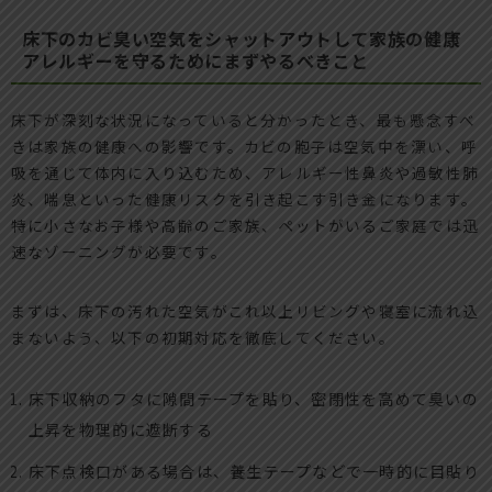
床下のカビ臭い空気をシャットアウトして家族の健康
アレルギーを守るためにまずやるべきこと
床下が深刻な状況になっていると分かったとき、最も懸念すべ
きは家族の健康への影響です。カビの胞子は空気中を漂い、呼
吸を通じて体内に入り込むため、アレルギー性鼻炎や過敏性肺
炎、喘息といった健康リスクを引き起こす引き金になります。
特に小さなお子様や高齢のご家族、ペットがいるご家庭では迅
速なゾーニングが必要です。
まずは、床下の汚れた空気がこれ以上リビングや寝室に流れ込
まないよう、以下の初期対応を徹底してください。
床下収納のフタに隙間テープを貼り、密閉性を高めて臭いの
上昇を物理的に遮断する
床下点検口がある場合は、養生テープなどで一時的に目貼り