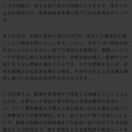
になる問題は、単なる見た目の不快感にとどまらず、住まいの
土台を腐食させ、資産価値を急激に低下させる危険なサインで
す。
多くの方は、市販の薬剤を用いたDIYや、炭などの調湿材を撒
くことで解決を図ろうとします。しかし、それでは一時的な気
休めにしかなりません。床下の湿気の主原因は、基礎コンクリ
ートが放出し続ける余剰水分や、気密性能の偏り、配管からの
目に見えない微細な漏水だからです。カビを根絶するには、空
気を循環させる応急処置から始め、木材水分計による正確な測
定に基づいた根本対策が不可欠となります。
この記事では、新築や賃貸物件で発生する結露のメカニズムを
はじめ、大家さんと借主の間で発生する退去費用の負担ルー
ル、そして悪徳業者の不要な工事を見抜くための適正な防カビ
工事費用までを徹底解説します。単なるカビ取り洗浄にとどま
らず、配管の修繕や木部補強までを自社一括で対応できる工務
店ならではの視点で、家を長持ちさせる実務的な解決ルートを