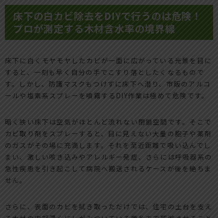
床下の白カビ除去をDIYで行うのは危険！
プロが測定する木材含水率の境界線
床下に白くモヤモヤしたカビが一面に広がっている光景を目に
すると、一刻も早く自分の手でこすり落としたくなるもので
す。しかし、防護マスクもつけずに床下へ潜り、市販のアルコ
ールや塩素系スプレーを噴霧するDIY作業は極めて危険です。
暗く狭い床下は空気がほとんど流れない閉鎖空間です。そこで
カビ取り剤をスプレーすると、目に見えない大量の胞子や薬剤
のガスがその場に充満します。それを至近距離で吸い込んでし
まい、激しい咳き込みやアレルギー発症、さらには呼吸器系の
急性疾患を引き起こして病院へ搬送されるケースが後を絶ちま
せん。
さらに、表面のカビを拭き取っただけでは、住宅の土台を支え
る木材の内部深くにしがみついている菌糸まで死滅させること