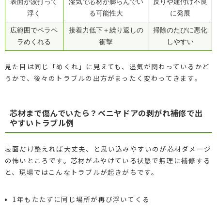
表面が波打って
湿気で芯材が膨らんでい
反りや建付け不良
浮く
る可能性大
に発展
広範囲でペラペ
接着力低下＋繰り返しの
掃除のたびに悪化
ラめくれる
衝撃
しやすい
見た目は同じ「めくれ」に見えても、湿気が関わっているかど
うかで、後々のトラブルの出方がまったく変わってきます。
芯材まで傷んでいたら？ベニヤドアの剥がれ補修で出
やすいトラブル例
表面だけ整えれば大丈夫、と思い込みやすいのが芯材ダメージ
の怖いところです。芯材がふやけている状態で無理に補修する
と、現場ではこんなトラブルが起きがちです。
1年もたたずに同じ場所が再び浮いてくる