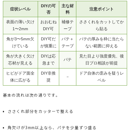
DIYの可
主な材
症状レベル
注意ポイント
否
料
表面の薄い欠け
おおむね
補修テ
ささくれをカットしてか
1〜2mm
DIY可
ープ
ら貼る
角が3〜5mm欠
DIY可だ
パテ＋
パテの厚みを枠に当たら
けている
が慎重に
テープ
ない範囲に抑える
角が大きく欠け
DIYは応
見た目より強度優先、後
パテ
芯材が見える
急まで
日プロ相談が前提
ヒビがドア面全
DIY非推
ドア自体の歪みを疑うレ
－
体に広がる
奨
ベル
基本の流れは次の通りです。
ささくれ部分をカッターで整える
角欠けが3mm以上なら、パテを少量ずつ盛る