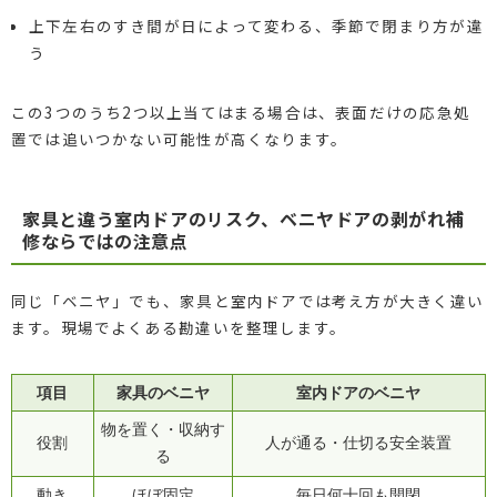
上下左右のすき間が日によって変わる、季節で閉まり方が違
う
この3つのうち2つ以上当てはまる場合は、表面だけの応急処
置では追いつかない可能性が高くなります。
家具と違う室内ドアのリスク、ベニヤドアの剥がれ補
修ならではの注意点
同じ「ベニヤ」でも、家具と室内ドアでは考え方が大きく違い
ます。現場でよくある勘違いを整理します。
項目
家具のベニヤ
室内ドアのベニヤ
物を置く・収納す
役割
人が通る・仕切る安全装置
る
動き
ほぼ固定
毎日何十回も開閉