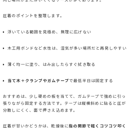
圧着のポイントを整理します。
浮いている範囲を見極め、無理に広げない
木工用ボンドなど水性は、湿気が多い場所だと再発しやすい
薄く均一に塗り、はみ出したらすぐ拭き取る
当て木＋クランプやガムテープ
で最低半日は固定する
おすすめは、少し硬めの板を当てて、ガムテープで強めに引っ
張りながら固定する方法です。テープは縦横斜めに貼ると圧が
分散しにくく、面で押さえ込めます。
圧着が甘いかどうかは、乾燥後に
指の関節で軽くコツコツ叩く