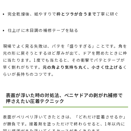
完全乾燥後、紙やすりで
枠とツラが合うまで
丁寧に研ぐ
仕上げに木目調の補修テープを貼る
現場でよく見る失敗は、パテを「盛りすぎる」ことです。角を
元の形に戻そうとするほど厚みが出て、ドアを閉めたときに枠
に当たります。1度でも当たると、その衝撃でパテとテープが
早く割れがちです。
元の角より気持ち丸く、小さく仕上げる
く
らいが長持ちのコツです。
表面が浮いた時の対処法、ベニヤドアの剥がれ補修で
押さえたい圧着テクニック
表面がペリペリ浮いてきたときは、「どれだけ密着させるか」
が勝負です。接着剤を塗っただけで終わらせると、1年以内に
同じ場所がまた浮いてくるケースが多くあります。