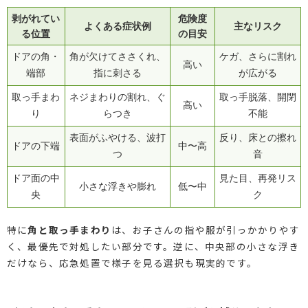
剥がれてい
危険度
よくある症状例
主なリスク
る位置
の目安
ドアの角・
角が欠けてささくれ、
ケガ、さらに割れ
高い
端部
指に刺さる
が広がる
取っ手まわ
ネジまわりの割れ、ぐ
取っ手脱落、開閉
高い
り
らつき
不能
表面がふやける、波打
反り、床との擦れ
ドアの下端
中〜高
つ
音
ドア面の中
見た目、再発リス
小さな浮きや膨れ
低〜中
央
ク
特に
角と取っ手まわり
は、お子さんの指や服が引っかかりやす
く、最優先で対処したい部分です。逆に、中央部の小さな浮き
だけなら、応急処置で様子を見る選択も現実的です。