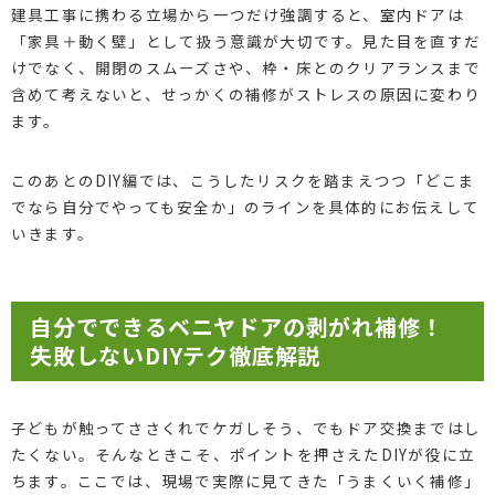
建具工事に携わる立場から一つだけ強調すると、室内ドアは
「家具＋動く壁」として扱う意識が大切です。見た目を直すだ
けでなく、開閉のスムーズさや、枠・床とのクリアランスまで
含めて考えないと、せっかくの補修がストレスの原因に変わり
ます。
無料見積りしてみる
お電話でも！046-204-6659
このあとのDIY編では、こうしたリスクを踏まえつつ「どこま
でなら自分でやっても安全か」のラインを具体的にお伝えして
いきます。
自分でできるベニヤドアの剥がれ補修！
失敗しないDIYテク徹底解説
子どもが触ってささくれでケガしそう、でもドア交換まではし
たくない。そんなときこそ、ポイントを押さえたDIYが役に立
ちます。ここでは、現場で実際に見てきた「うまくいく補修」