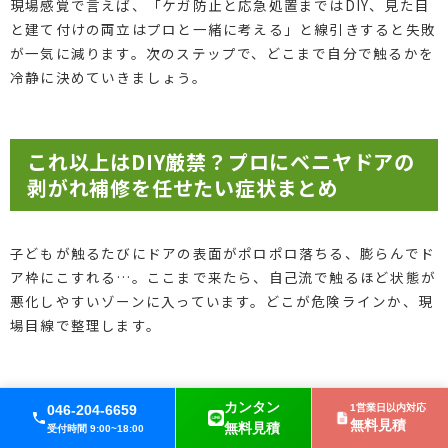
現場感覚で言えば、「ケガ防止と応急処置まではDIY、見た目
と建て付けの両立はプロと一緒に考える」と線引きすると失敗
が一気に減ります。次のステップで、どこまで自分で触るかを
冷静に決めていきましょう。
これ以上はDIY厳禁？プロにベニヤドアの
剥がれ補修を任せたい症状まとめ
子どもが触るたびにドアの表面がポロポロ落ちる、膨らんでド
ア枠にこすれる…。ここまで来たら、自己流で触るほど状態が
悪化しやすいゾーンに入っています。どこが危険ラインか、現
場目線で整理します。
芯材が見える・全体が膨張…プロが勧めるベニヤドア
カンタン
046-204-6659
1営業日以内対応
の剥がれ補修対応例
無料見積
無料見積
受付時間 9:00~18:00