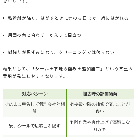
きがちです。
粘着剤が強く、はがすときに元の表面まで一緒にはがれる
周囲の色と合わず、かえって目立つ
糊残りが黒ずみになり、クリーニングでは落ちない
結果として、
「シール＋下地の傷み＋追加施工」
という三重の
費用が発生しやすくなります。
対応パターン
退去時の評価傾向
そのまま申告して管理会社と相
必要最小限の補修で済むことが
談
多い
剥離作業や再仕上げで高額にな
安いシールで広範囲を隠す
りがち