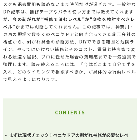
スクも退去費用も読めないまま時間だけが過ぎます。一般的な
DIY記事は、補修テープやパテの使い方までは教えてくれます
が、
今の剥がれが“補修で済むレベル”か“交換を検討すべきレ
ベル”か
までは判断してくれません。この記事では、神奈川・
東京の現場で数多くのベニヤドアと向き合ってきた施工会社の
視点から、剥がれ具合の診断方法、DIYでできる範囲と危険ラ
イン、やってはいけない補修とそのコスト、賃貸と持ち家で変
わる最適な選択、プロに任せた場合の費用感までを一気通貫で
整理します。読み終えるころには、「今はどこまで自分で手を
入れ、どのタイミングで相談すべきか」が具体的な行動レベル
で見えるようになります。
CONTENTS
まずは現状チェック！ベニヤドアの剥がれ補修が必要なレベ