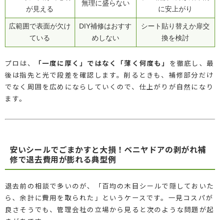
無理に盛らない
が見える
に安上がり
広範囲で表面が欠け
DIY補修はおすす
シート貼り替えか扉交
ている
めしない
換を検討
プロは、
「一度に厚く」ではなく「薄く何度も」
を徹底し、最
後は指先と光で段差を確認します。削るときも、補修部分だけ
でなく周囲を広めにならしていくので、仕上がりが自然になり
ます。
安いシールでごまかすと大損！ベニヤドアの剥がれ補
修で退去費用が膨れる典型例
退去前の相談で多いのが、「百均の木目シールで隠しておいた
ら、余計に費用を取られた」というケースです。一見コスパが
良さそうでも、管理会社の立場から見ると次のような問題が起