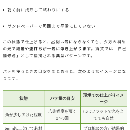
乾く前に成形して終わりにする
サンドペーパーで周囲まで平滑にしていない
この状態で仕上げると、昼間は気にならなくても、夕方の斜め
の光で
段差や波打ちが一気に浮き上がります
。賃貸では「自己
補修跡」として指摘される典型パターンです。
パテを使うときの目安をまとめると、次のようなイメージにな
ります。
現場での仕上がりイメ
状態
パテ量の目安
ージ
爪先程度を薄く
ほぼフラットで光を当
角が少し欠けた程度
2〜3回
てても自然
5mm以上欠けて芯材
プロ相談の方が結果的