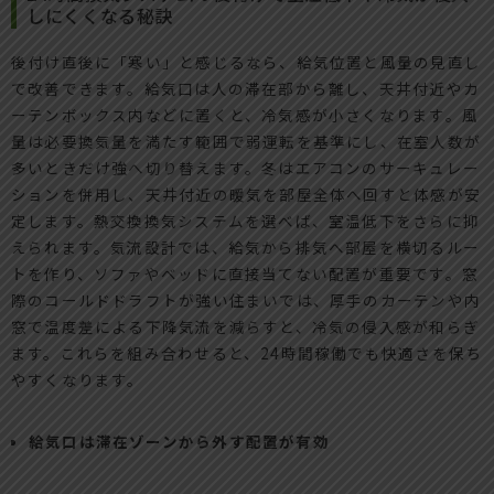
しにくくなる秘訣
後付け直後に「寒い」と感じるなら、給気位置と風量の見直し
で改善できます。給気口は人の滞在部から離し、天井付近やカ
ーテンボックス内などに置くと、冷気感が小さくなります。風
量は必要換気量を満たす範囲で弱運転を基準にし、在室人数が
多いときだけ強へ切り替えます。冬はエアコンのサーキュレー
ションを併用し、天井付近の暖気を部屋全体へ回すと体感が安
定します。熱交換換気システムを選べば、室温低下をさらに抑
えられます。気流設計では、給気から排気へ部屋を横切るルー
トを作り、ソファやベッドに直接当てない配置が重要です。窓
際のコールドドラフトが強い住まいでは、厚手のカーテンや内
窓で温度差による下降気流を減らすと、冷気の侵入感が和らぎ
ます。これらを組み合わせると、24時間稼働でも快適さを保ち
やすくなります。
給気口は滞在ゾーンから外す配置が有効