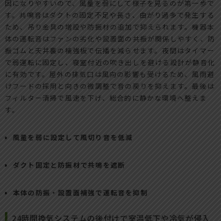
因になりやすいので、風量を弱にして様子を見るのが第一歩で
す。共鳴音はダクトの固定不足や長さ、曲がり過多で発生する
ため、吊り金具の増設や防振材の追加で抑えられます。機器本
体の運転音はファンの劣化や設置面の共振が関係しやすく、防
振ゴムと天井裏の補強板で伝播を減らせます。夜間はタイマー
で弱運転に固定し、寝室付近の吹き出しを避ける設計が静音化
に有効です。屋外の排気口は風向の影響も受けるため、風雨避
けフードの採用と向きの微調整で音の戻りを抑えます。最後は
フィルター清掃で風速を下げ、総合的に静かな環境へ整えま
す。
風量を弱に設定して風切り音を低減
ダクト固定と防振材で共鳴を遮断
本体の防振・設置面補強で運転音を抑制
24時間換気システムの後付けで室温低下や冷気が侵入