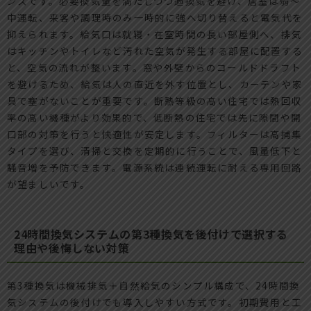
ンスです。必要換気量を満たしつつ過換気を避け、居室は弱〜
中運転、来客や調理時のみ一時的に強へ切り替えると電気代を
抑えられます。給気口は就寝・在室時間の長い部屋側へ、排気
はキッチンやトイレなど汚れた空気が発生する部屋に配置する
と、空気の流れが整います。窓や外壁からのコールドドラフト
を避けるため、給気は人の直近を外す位置とし、カーテンや家
具で塞がないことが重要です。断熱等級の高い住宅では熱回収
率の高い機種がより効果的で、低断熱の住宅では先に隙間や開
口部の対策を行うと快適性が安定します。フィルターは高捕集
タイプを選び、清掃と交換を定期的に行うことで、風量低下と
騒音増を予防できます。電源系統は連続運転に耐える専用回路
が望ましいです。
24時間換気システムの第3種換気を後付けで選択する
理由や後悔しない対策
第3種換気は機械排気＋自然給気のシンプル構成で、24時間換
気システムの後付けでも導入しやすい方式です。初期費用と工