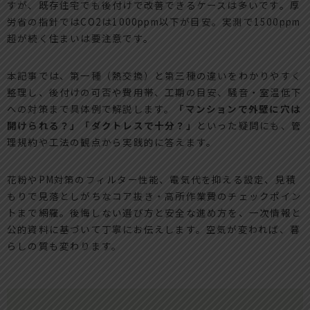
すが、既存住宅でも後付けで改善できるケースは多いです。厚
労省の指針ではCO2は1000ppm以下が目安。実測で1500ppm
超が続く住まいは要注意です。
本記事では、第一種（熱交換）と第三種の違いをわかりやすく
整理し、後付けの可否や費用帯、工期の目安、騒音・室温低下
への対策まで具体例で解説します。
「マンションで外壁に穴は
開けられる？」「ダクトレスで十分？」
といった疑問にも、管
理規約や工法の観点から実践的に答えます。
花粉やPM対策のフィルター性能、電気代を抑える設定、見積
もりで見落としがちなコア抜き・高所作業費のチェックポイン
トまで網羅。後悔しない選び方と安全な進め方を、一次情報と
公的資料に基づいて丁寧にお伝えします。空気が変われば、暮
らしの質も変わります。