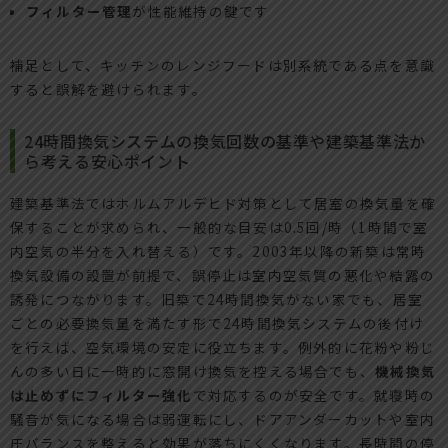
フィルター管理
が性能維持の鍵です
補足として、キッチンのレンジフードは別系統である点を意識
すると誤解を避けられます。
24時間換気システムの換気回数の基準や建築基準法か
ら考える安心ポイント
建築基準法ではホルムアルデヒド対策として居室の換気量を確
保することが求められ、一般的な目安は0.5回/時（1時間で室
内空気の半分を入れ替える）です。2003年以降の新築は常時
換気設備の設置が前提で、誤停止は室内空気質の悪化や結露の
誘発につながります。旧築で24時間換気がない家でも、居室
ごとの必要換気量を満たす形で24時間換気システムの後付け
を行えば、空気環境の安定に役立ちます。例外的に花粉や粉じ
んの多い日に一時的に窓開け換気を控える場合でも、
機械換気
は止めずにフィルター強化
で対応するのが安全です。就寝時の
騒音が気になる場合は弱運転にし、ドアアンダーカットや室内
圧バランスを整えると効果が落ちにくくなります。長時間の停