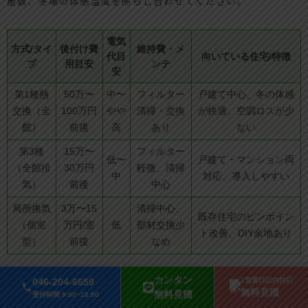
屋数、冬場の体感温度を照らし合わせてください。
電気
方式/タイ
後付け費
維持費・メ
代目
向いている住宅/特徴
プ
用目安
ンテ
安
第1種熱
50万〜
中〜
フィルター
戸建て中心、冬の体感
交換（全
100万円
やや
清掃・交換
が快適、空調ロスが少
館）
前後
高
あり
ない
第3種
15万〜
フィルター
低〜
戸建て・マンション両
（全館排
30万円
軽微、清掃
中
対応、導入しやすい
気）
前後
中心
局所換気
3万〜15
清掃中心、
既存住宅のピンポイン
（個室
万円/室
低
部材交換少
ト改善、DIY余地あり
型）
前後
なめ
補足として、
第1種熱交換
は初期費用が高い一方で
空調負荷の
カンタン
046-204-6659
1営業日以内対応
低減
が期待でき、
第3種
は費用と施工性のバランスが良いで
無料見積
無料見積
受付時間 9:00~18:00