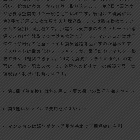
行い、給気は換気口から自然に取り込みます。第2種は清浄度
が必要な空間向けで一般住宅では稀です。後付けの現実解は、
第3種の部屋ごと換気扇や天井埋込型、または熱交換換気シス
テムの壁掛け個別機です。戸建ては天井裏のダクトルートが確
保できれば全館型の後付けも検討できます。マンションは共用
ダクトや既存の浴室・トイレ換気経路を活かすのが基本です。
デメリットは電気代やファン音ですが、弱運転やフィルター整
備で多くは軽減できます。24時間換気システムの後付けの可
否は、配線・配管スペース、外壁への給排気口の新設可否、管
理規約の制限が判断材料です。
第1種（熱交換）
は冬の寒い・夏の暑いの負担を抑えやすい
第3種
はシンプルで費用を抑えやすい
マンションは既存ダクト活用
が基本で工期短縮に有利