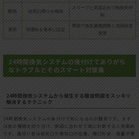
スリーブと気流止めで熱損失抑
断熱
給気口周りを補強
制
季節で換気量微調整と清掃頻度
運用
弱運転を基本に設定
管理
24時間換気システムの後付けでありがち
なトラブルとそのスマート対策集
24時間換気システムから発生する騒音問題をスッキリ
解決するテクニック
24時間換気システムの後付けで気になるのが騒音です。まず
は音の種類を切り分け、原因に合わせて順に対策すると効果的
です。風切り音は給気口や換気口の位置、開口形状、風量が要