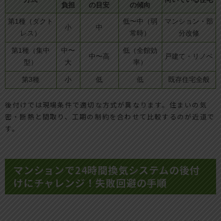
負担
の目安
の傾向
第1種（ダクト
低〜中（弱
マンション・部
小
中
レス）
常時）
分改修
第1種（集中
中〜
低（全館効
中〜高
戸建て・リノベ
型）
大
率）
第3種
小
低
低
既存住宅全般
後付けでは現場条件で適切な方式が異なります。住まいの気
密・断熱と間取り、工期の制約を合わせて比較するのが近道で
す。
マンションで24時間換気システムの後付
けにチャレンジ！失敗回避の手順