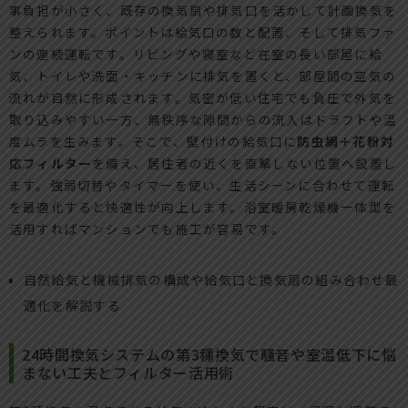
事負担が小さく、既存の換気扇や排気口を活かして計画換気を
整えられます。ポイントは給気口の数と配置、そして排気ファ
ンの連続運転です。リビングや寝室など在室の長い部屋に給
気、トイレや洗面・キッチンに排気を置くと、部屋間の空気の
流れが自然に形成されます。気密が低い住宅でも負圧で外気を
取り込みやすい一方、無秩序な隙間からの流入はドラフトや温
度ムラを生みます。そこで、壁付けの給気口に
防虫網＋花粉対
応フィルター
を備え、居住者の近くを直撃しない位置へ設置し
ます。強弱切替やタイマーを使い、生活シーンに合わせて運転
を最適化すると快適性が向上します。浴室暖房乾燥機一体型を
活用すればマンションでも施工が容易です。
自然給気と機械排気の構成や給気口と換気扇の組み合わせ最
適化を解説する
24時間換気システムの第3種換気で騒音や室温低下に悩
まない工夫とフィルター活用術