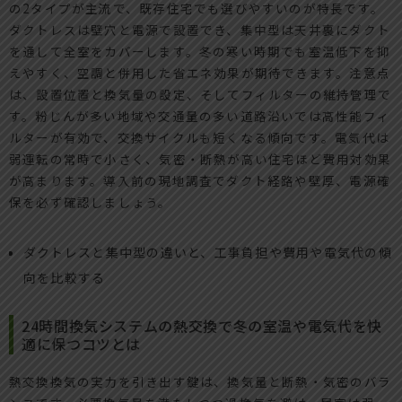
の2タイプが主流で、既存住宅でも選びやすいのが特長です。
ダクトレスは壁穴と電源で設置でき、集中型は天井裏にダクト
を通して全室をカバーします。冬の寒い時期でも室温低下を抑
えやすく、空調と併用した省エネ効果が期待できます。注意点
は、設置位置と換気量の設定、そしてフィルターの維持管理で
す。粉じんが多い地域や交通量の多い道路沿いでは高性能フィ
ルターが有効で、交換サイクルも短くなる傾向です。電気代は
弱運転の常時で小さく、気密・断熱が高い住宅ほど費用対効果
が高まります。導入前の現地調査でダクト経路や壁厚、電源確
保を必ず確認しましょう。
ダクトレスと集中型の違いと、工事負担や費用や電気代の傾
向を比較する
24時間換気システムの熱交換で冬の室温や電気代を快
適に保つコツとは
熱交換換気の実力を引き出す鍵は、換気量と断熱・気密のバラ