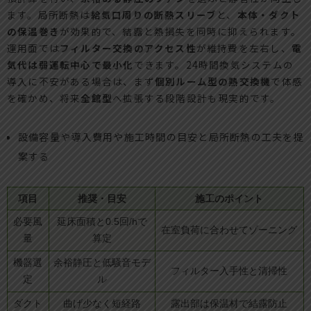
ます。局所断熱は
給気口周りの断熱スリーブ
と、
本体・ダクト
の保温巻き
が効果的で、結露と熱損失を同時に抑えられます。
運用面では
フィルター交換のアクセス性
が維持費を左右し、
電
気代は弱運転中心で最小化
できます。24時間換気システムの
導入に不安がある場合は、まず
個別ルーム型の熱交換機
で体感
を確かめ、将来
全館型
へ拡張する段階設計も現実的です。
設備容量や導入費用や施工時間の目安と局所断熱の工夫を提
案する
項目
推奨・目安
施工のポイント
必要風
延床面積と0.5回/hで
在室負荷に合わせてゾーニング
量
算定
機器選
余裕静圧と低騒音モデ
フィルター入手性と清掃性
定
ル
ダクト
曲げ少なく短経路
露出部は保温材で結露防止