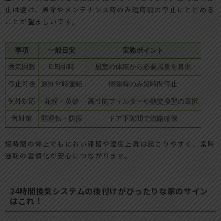
止は避け、掃除やメンテナンス時のみ短時間の停止にとどめる
ことが望ましいです。
事項
一般目安
実務ポイント
換気回数
0.5回/時
居室の体積から必要風量を算出
停止可否
原則常時運転
掃除時のみ短時間停止
例外対応
花粉・黄砂
高性能フィルターや熱交換型の選択
音対策
弱運転・防振
ドア下隙間で流路確保
短時間の停止でもにおい滞留や湿度上昇は起こりやすく、常時
運転の習慣化が安心につながります。
24時間換気システムの後付けがぴったりな家のサイン
はこれ！