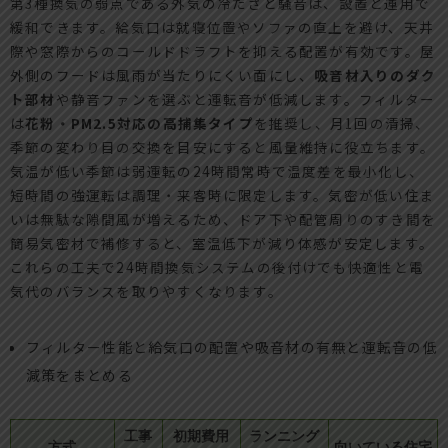
第3種換気の弱点である外気の冷たさと騒音は、設置と運用で
緩和できます。給気口は就寝位置やソファの直上を避け、天井
際や窓際からのコールドドラフトを抑える配置が有効です。屋
外側のフードは風雨が当たりにくい面にし、
吸音材入りのダク
ト部材
や静音ファンを選ぶと運転音が低減します。フィルター
は
花粉・PM2.5対応の高捕集タイプ
を推奨し、月1回の清掃、
季節の変わり目の交換を目安にすると風量維持に役立ちます。
気温が低い季節は弱運転の24時間常時で温度差を最小化し、
短時間の強運転は調理・来客時に限定します。気密が低い住ま
いは無駄な隙間風が増えるため、ドア下や配管周りのすき間を
簡易気密材で補修すると、室温低下が減り体感が安定します。
これらの工夫で24時間換気システムの後付けでも快適性と電
気代のバランスを取りやすくなります。
フィルター性能と給気口の配置や吸音材の有無と運転音の低
減策をまとめる
工事
初期費用
ランニング
方式
向いている住宅