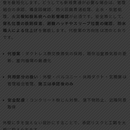
管を最短化します。どうしても新規貫通が必要な場合は、管理
組合の承認、構造図確認、防火区画貫通処理、止水・気密処
理、
火災報知器系統への影響確認
が必須です。安全策として、
穿孔位置の鉄筋探査
、
避難ハッチやスリーブ位置の確認
、
防水
職人による仕上げ
を徹底します。代替案の方向性は次のとおり
です。
代替案
：ダクトレス熱交換換気の採用、既存浴室換気扇の更
新、室内循環の最適化
共用部分の扱い
：外壁・バルコニー・共用ダクト・玄関扉は
管理組合管理、
施工は承認後のみ
安全配慮
：コンクリート粉じん対策、落下物防止、近隣同意
取得
外壁に手を加えない設計にすることで、承認リスクと工期を大
幅に抑えられます。