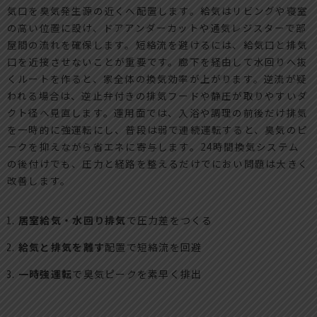
気口を臭気発生源の近くへ配置します。給気はリビングや寝室
の高い位置に設け、ドアアンダーカットや通気レジスターで部
屋間の流れを確保します。短絡流を避けるには、給気口と排気
口を近接させないことが重要です。廊下を経由して水回りへ抜
くルートを作ると、家全体の換気効率が上がります。逆流が疑
われる場合は、逆止弁付きの排気フードや静圧が取りやすいダ
クト径へ見直します。運用面では、入浴や調理の前後だけ排気
を一時的に強運転にし、普段は弱で連続運転すると、臭気のピ
ークを抑えながら省エネに寄与します。24時間換気システム
の後付けでも、圧力と経路を整えるだけでにおい問題は大きく
改善します。
居室給気・水回り排気
で圧力差をつくる
給気と排気を離す
配置で短絡流を回避
一時強運転
で臭気ピークを素早く排出