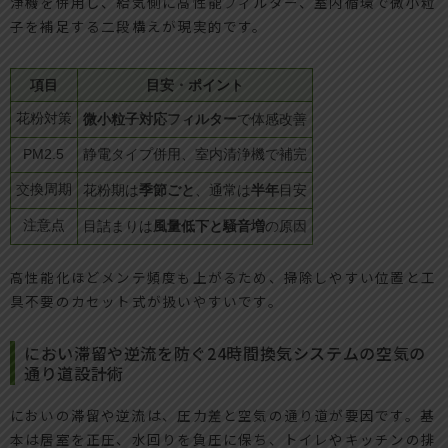
浄機を併用し、給気側に高性能フィルター、室内循環で微小粒
子を補足する二段構えが現実的です。
項目
目安・ポイント
花粉対策
微小粒子対応フィルター
で体感改善
PM2.5
静電タイプ併用、室内清浄機で補完
交換周期
季節ごと
半年
花粉期は
、通常は
目安
注意点
風量低下と騒音増
目詰まりは
の原因
高性能化ほどメンテ頻度も上がるため、掃除しやすい位置と工
具不要のカセット式が扱いやすいです。
におい滞留や逆流を防ぐ24時間換気システムの空気の
通り道設計術
においの滞留や逆流は、圧力差と空気の通り道が要因です。基
本は居室を正圧、水回りを負圧に保ち、トイレやキッチンの排