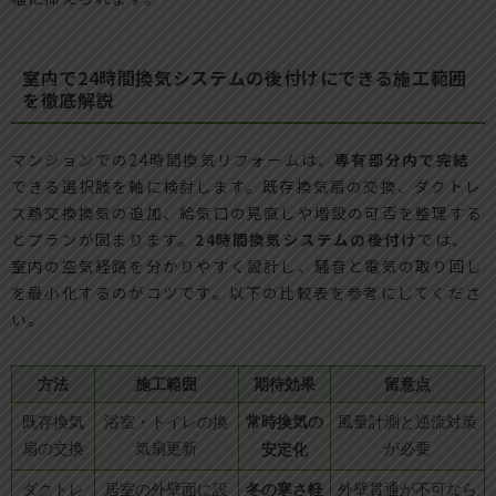
室内で24時間換気システムの後付けにできる施工範囲
を徹底解説
マンションでの24時間換気リフォームは、
専有部分内で完結
できる選択肢を軸に検討します。既存換気扇の交換、ダクトレ
ス熱交換換気の追加、給気口の見直しや増設の可否を整理する
とプランが固まります。
24時間換気システムの後付け
では、
室内の空気経路を分かりやすく設計し、騒音と電気の取り回し
を最小化するのがコツです。以下の比較表を参考にしてくださ
い。
方法
施工範囲
期待効果
留意点
常時換気の
既存換気
浴室・トイレの換
風量計測と逆流対策
扇の交換
気扇更新
安定化
が必要
冬の寒さ軽
ダクトレ
居室の外壁面に設
外壁貫通が不可なら