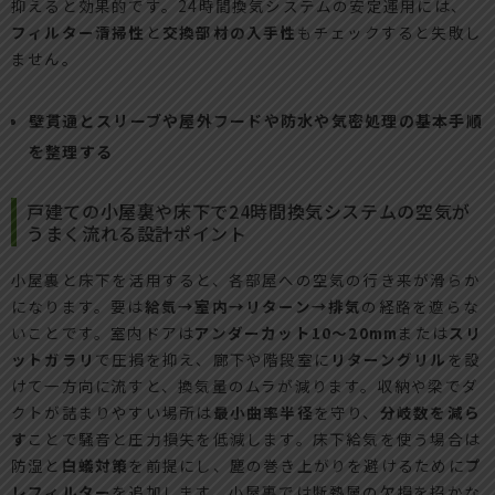
抑えると効果的です。24時間換気システムの安定運用には、
フィルター清掃性
と
交換部材の入手性
もチェックすると失敗し
ません。
壁貫通とスリーブや屋外フードや防水や気密処理の基本手順
を整理する
戸建ての小屋裏や床下で24時間換気システムの空気が
うまく流れる設計ポイント
小屋裏と床下を活用すると、各部屋への空気の行き来が滑らか
になります。要は
給気→室内→リターン→排気
の経路を遮らな
いことです。室内ドアは
アンダーカット10〜20mm
または
スリ
ットガラリ
で圧損を抑え、廊下や階段室に
リターングリル
を設
けて一方向に流すと、換気量のムラが減ります。収納や梁でダ
クトが詰まりやすい場所は
最小曲率半径
を守り、
分岐数を減ら
す
ことで騒音と圧力損失を低減します。床下給気を使う場合は
防湿と
白蟻対策
を前提にし、塵の巻き上がりを避けるために
プ
レフィルター
を追加します。小屋裏では断熱層の欠損を招かな