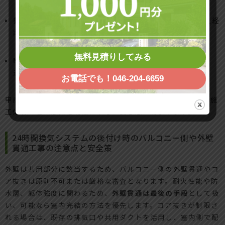
養生計画
：
共用部の全面養生
、粉じん飛散対策、資材搬入経
路の明示
無料見積りしてみる
NG事例
：承認前着工、共用ダクトへ無届け接続、外壁貫
通、夜間作業
お電話でも！046-204-6659
申請前に現地調査報告を添えると承認までがスムーズです。施
工体制と連絡窓口を明確にすると安心感が高まります。
24時間換気システムの後付け時のバルコニー側や外壁
貫通工事の注意点と安全策
外壁は共用部分に該当するため、バルコニー側の外壁貫通やコ
ア抜きは原則不可または厳格な審査となります。耐火性能や防
水層、躯体強度に関わるため、
外壁貫通は最後の手段
として扱
い、可能なら室内完結の方法を優先します。コア抜きが制限さ
れる場合は、既存の排気口や共用ダクトを活用し、室内側で配