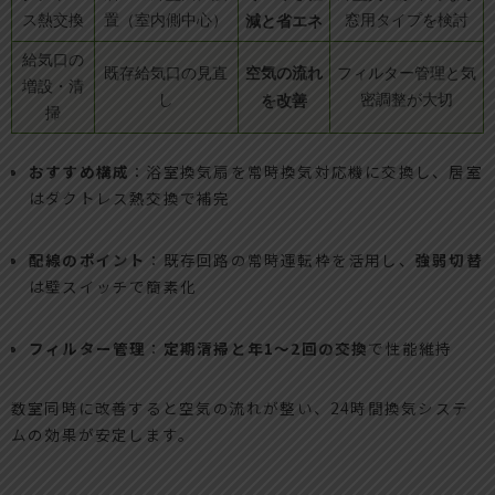
ス熱交換
置（室内側中心）
減と省エネ
窓用タイプを検討
給気口の
空気の流れ
既存給気口の見直
フィルター管理と気
増設・清
し
を改善
密調整が大切
掃
おすすめ構成
：浴室換気扇を常時換気対応機に交換し、居室
はダクトレス熱交換で補完
配線のポイント
：既存回路の常時運転枠を活用し、
強弱切替
は壁スイッチで簡素化
フィルター管理
：
定期清掃と年1〜2回の交換
で性能維持
数室同時に改善すると空気の流れが整い、24時間換気システ
ムの効果が安定します。