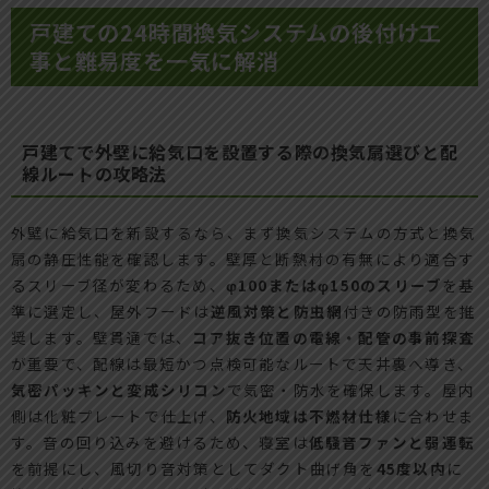
戸建ての24時間換気システムの後付け工
事と難易度を一気に解消
戸建てで外壁に給気口を設置する際の換気扇選びと配
線ルートの攻略法
外壁に給気口を新設するなら、まず換気システムの方式と換気
扇の静圧性能を確認します。壁厚と断熱材の有無により適合す
るスリーブ径が変わるため、
φ100またはφ150のスリーブ
を基
準に選定し、屋外フードは
逆風対策と防虫網
付きの防雨型を推
奨します。壁貫通では、
コア抜き位置の電線・配管の事前探査
が重要で、配線は最短かつ点検可能なルートで天井裏へ導き、
気密パッキンと変成シリコン
で気密・防水を確保します。屋内
側は化粧プレートで仕上げ、
防火地域は不燃材仕様
に合わせま
す。音の回り込みを避けるため、寝室は
低騒音ファンと弱運転
を前提にし、風切り音対策としてダクト曲げ角を
45度以内
に