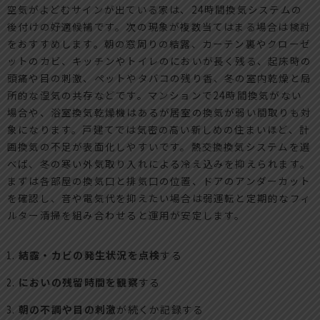
空気がよどむサインが出ている家は、24時間換気システムの
後付けの好適候補です。次の現象が複数当てはまる場合は検討
をおすすめします。朝の窓周りの結露、カーテン裏やクローゼ
ットのカビ、キッチンやトイレのにおいが長く残る、起床時の
頭痛や目の刺激、ペットやタバコの残り香、冬の室内乾燥と局
所的な湿気の共存などです。マンションで24時間換気がない
場合や、浴室換気乾燥機はあるが居室の換気が弱い間取りも対
象になります。戸建てでは気密の高い新しめの住まいほど、計
画換気の不足が表面化しやすいです。熱交換換気システムを選
べば、冬の寒い外気取り入れによる冷え込みを抑えられます。
まずは各部屋の換気口と排気口の位置、ドアのアンダーカット
を確認し、音や電気代を抑えたい場合は弱運転と定期的なフィ
ルター清掃を組み合わせると運用が安定します。
結露・カビの発生状況を点検
する
においの残留時間を観察
する
朝の不調や目の刺激
が続くか記録する