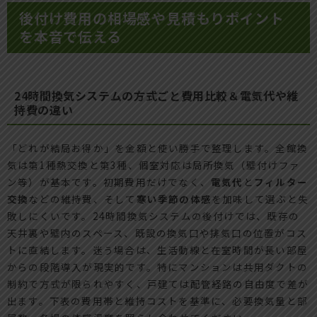
後付け費用の相場感や見積もりポイント
を本音で伝える
24時間換気システムの方式ごと費用比較＆電気代や維
持費の違い
「どれが結局お得か」を金額と使い勝手で整理します。全館換
気は第1種熱交換と第3種、個室対応は局所換気（壁付けファ
ン等）が基本です。初期費用だけでなく、
電気代
と
フィルター
交換
などの維持費、そして
寒い季節の体感
を加味して選ぶと失
敗しにくいです。24時間換気システムの後付けでは、既存の
天井裏や壁内のスペース、既設の換気口や排気口の位置がコス
トに直結します。迷う場合は、生活動線と在室時間が長い部屋
からの段階導入が現実的です。特にマンションは共用ダクトの
制約で方式が限られやすく、戸建ては配管経路の自由度で差が
出ます。下表の費用帯と維持コストを基準に、必要換気量と部