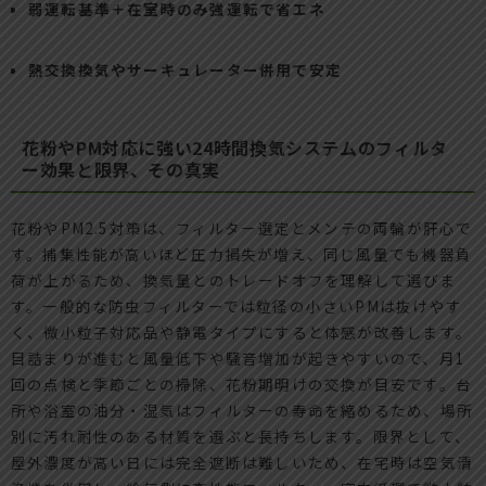
弱運転基準＋在室時のみ強運転で省エネ
熱交換換気やサーキュレーター併用で安定
花粉やPM対応に強い24時間換気システムのフィルタ
ー効果と限界、その真実
花粉やPM2.5対策は、フィルター選定とメンテの両輪が肝心で
す。捕集性能が高いほど圧力損失が増え、同じ風量でも機器負
荷が上がるため、換気量とのトレードオフを理解して選びま
す。一般的な防虫フィルターでは粒径の小さいPMは抜けやす
く、微小粒子対応品や静電タイプにすると体感が改善します。
目詰まりが進むと風量低下や騒音増加が起きやすいので、月1
回の点検と季節ごとの掃除、花粉期明けの交換が目安です。台
所や浴室の油分・湿気はフィルターの寿命を縮めるため、場所
別に汚れ耐性のある材質を選ぶと長持ちします。限界として、
屋外濃度が高い日には完全遮断は難しいため、在宅時は空気清