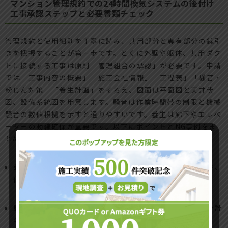
マンション管理規約での24時間換気システムの後付け
工事承認ステップと必要書類チェック
管理規約と使用細則を丁寧に読み、共用部分と専有部分の線引
きを把握することが第一歩です。とくに外壁や躯体、共用ダク
トに接続する工事は原則「管理組合の承認」が必要です。申請
では「工事内容の概要」「施工会社情報」「工程表」「騒音・
粉じん対策」「養生計画」をそろえ、図面は平面図と天井伏
図、設備系統図を用意します。騒音は作業時間帯の制限と機械
騒音の数値根拠を示すと通りやすいです。養生は廊下やエレベ
ーターの動線確保が重要です。以下にポイントとNG事例をま
とめます。
必須書類
：仕様書、図面、管理組合指定様式、近隣説明書、
保険証書の写し
騒音基準
：日中作業、
打ち抜きやハツリは短時間化
、騒音計
の提示が有効