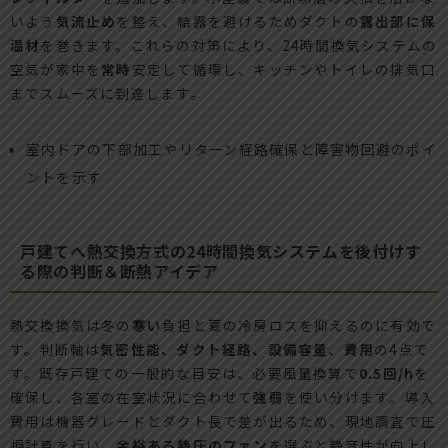
いよう
気流止め
を整え、結露を避けるためダクトの
露出部に保
温材
を巻きます。これらの対策により、24時間換気システムの
空気が家中を
常時
安定して循環し、キッチンやトイレの排気口
までスムーズに到達します。
室内ドアの下部加工やリターン経路確保と障害物回避のポイ
ントを示す
戸建てへ熱交換方式の24時間換気システムを後付けす
る際の判断＆断熱アイデア
熱交換換気は冬の
寒い
負担と夏の冷房ロスを抑えるのに有効で
す。判断軸は
気密性能、ダクト経路、設備容量、費用
の4点で
す。既存戸建ての一般的な目安は、必要風量換算で
0.5回/h
を
確保し、各室の在室状況に合わせて
強弱
を使い分けます。導入
費用は機器グレードとダクト長で差が出るため、現地調査で圧
損計算を行い、
余裕ある静圧のファン
を選ぶと静音性が向上し