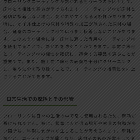
フローリングコーティングが剥がれるもう一つの原因として、
床材との相性の悪さが挙げられます。コーティング材が床材と
適切に接着しない場合、剥がれやすくなる可能性があります。
特に、オイル仕上げの床材や特殊な加工が施された床材の場
合、通常のコーティング材ではうまく接着しないことがありま
す。このような場合には、床材に適した専用のコーティング材
を使用することで、剥がれを防ぐことができます。事前に床材
とコーティング材の相性を確認し、適合する製品を選ぶことが
重要です。また、施工前に床材の表面を十分にクリーニング
し、埃や油分を取り除くことで、コーティングの接着性を向上
させることができます。
日常生活での摩耗とその影響
フローリングは日々の生活の中で常に使用されるため、摩耗が
避けられません。特に、頻繁に人が通る場所や家具の移動が多
い箇所は、早期に剥がれが生じることが考えられます。摩耗が
進むと、コーティングが薄くなり、床材そのものが露出してダ