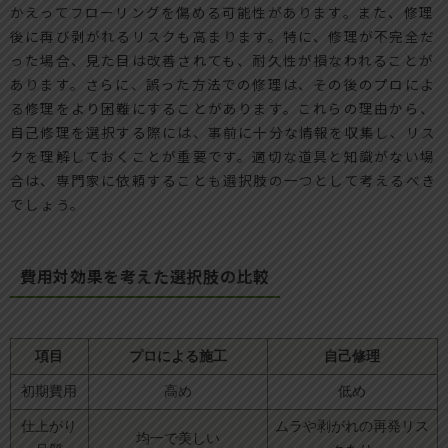
かえってフローリングを傷める可能性があります。また、修理
後に再び剥がれるリスクも高まります。特に、修理が不完全だ
った場合、見た目は改善されても、耐久性が損なわれることが
あります。さらに、誤った方法での修理は、その後のプロによ
る修理をより困難にすることがあります。これらの理由から、
自己修理を選択する際には、事前に十分な情報を収集し、リス
クを理解しておくことが重要です。適切な道具と知識がない場
合は、専門家に依頼することも選択肢の一つとして考えるべき
でしょう。
費用対効果を考えた選択肢の比較
項目
プロによる施工
自己修理
初期費用
高め
低め
仕上がり
ムラや剥がれの再発リス
均一で美しい