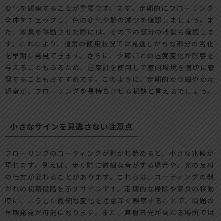
変化を観察することが重要です。まず、定期的にフローリング
全体をチェックし、色の変化や艶の減少を確認しましょう。ま
た、家具を移動させた際には、その下の部分の状態も確認しま
す。これにより、通常の使用状況では見逃しがちな部分の劣化
を早期に発見できます。さらに、季節ごとの湿度変化が影響を
与えることもあるため、湿度計を使用して室内環境を適切に管
理することもおすすめです。このように、定期的かつ細やかな
観察が、フローリングを長持ちさせる秘訣と言えるでしょう。
小さなサインを見逃さない注意点
フローリングのコーティングが剥がれ始めると、小さな兆候が
現れます。例えば、歩く際に微細な音がする場合や、光の反射
の仕方が変わることがあります。これらは、コーティングの剥
がれの初期段階を示すサインです。定期的な掃除や家具の移動
時に、こうした微細な変化を注意深く観察することで、問題の
早期発見が可能になります。また、直射日光が当たる場所では