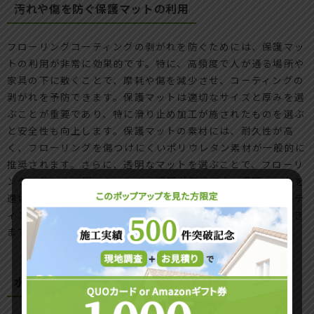
汚れや傷を防ぐ保護マットの利用
フローリングコーティングの剥がれを防ぐためには、保護マッ
トの利用が非常に効果的です。特に、高頻度で人が通る場所や
家具の下に敷くことで、摩耗や傷を減少させ、コーティングの
剥がれを予防できます。保護マットは適切なサイズと厚みを選
ぶことが重要であり、特に滑り止め加工が施されたものを選ぶ
と安全性も向上します。保護マットの素材には、耐久性が高
く、フローリングを傷つけにくいポリウレタン素材が一般的に
推奨されます。さらに、透明なマットを選ぶことで、フローリ
ングの美しさを損なうことなく保護が可能です。保護マットを
適切に活用することで、日常的な負荷からフローリングコーテ
ィングを守り、長期間にわたって美しさを維持することができ
ます。
水分を避けるための工夫