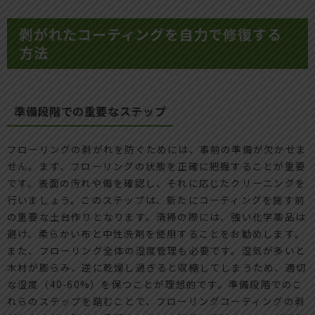
剥がれたコーティングを自力で修復する
方法
準備段階での重要なステップ
フローリングの剥がれを防ぐためには、事前の準備が欠かせま
せん。まず、フローリングの状態を正確に把握することが重要
です。表面の汚れや傷を確認し、それに応じたクリーニングを
行いましょう。このステップは、新たにコーティングを施す前
の重要な土台作りとなります。清掃の際には、強い化学薬品は
避け、柔らかい布と中性洗剤を使用することをお勧めします。
また、フローリング全体の湿度管理も必要です。湿気が多いと
木材が膨らみ、逆に乾燥し過ぎると収縮してしまうため、適切
な湿度（40-60%）を保つことが理想的です。準備段階でのこ
れらのステップを踏むことで、フローリングコーティングの剥