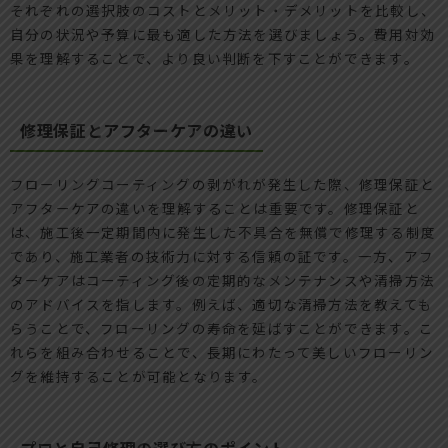
それぞれの選択肢のコストとメリット・デメリットを比較し、
自分の状況や予算に最も適した方法を選びましょう。費用対効
果を理解することで、より良い判断を下すことができます。
修理保証とアフターケアの違い
フローリングコーティングの剥がれが発生した際、修理保証と
アフターケアの違いを理解することは重要です。修理保証と
は、施工後一定期間内に発生した不具合を無償で修理する制度
であり、施工業者の技術力に対する信頼の証です。一方、アフ
ターケアはコーティング後の定期的なメンテナンスや清掃方法
のアドバイスを指します。例えば、適切な清掃方法を教えても
らうことで、フローリングの寿命を延ばすことができます。こ
れらを組み合わせることで、長期にわたって美しいフローリン
グを維持することが可能となります。
プロと自己修理の選び方のポイント