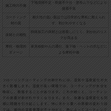
下地清掃不足・乾燥不十分・塗布ムラなどにより
施工時の不備
接着不良
コーティング
耐久性の低い製品では日常的な摩耗に耐えられ
材の質
ず、剥がれやすくなる
特殊加工の床材とは密着しにくく、剥がれのリス
床材との相性
クが高まる
摩耗・物理的
家具移動や人の通行、落下物・ペットの爪などに
ダメージ
よる摩耗や傷
フローリングコーティングの剥がれには、湿気や温度変化が大
きく影響します。湿度が高い環境では、コーティングが水分を
吸収し、膨張することがあります。これが続くと、コーティン
グの表面が剥がれやすくなります。また、急激な温度変化も同
様に問題を引き起こします。特に冬から夏への季節の変わり目
では、室内の温度管理が不十分だと、熱によってコーティング