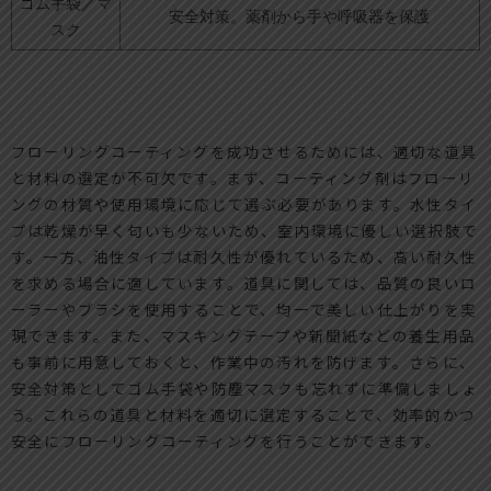
ゴム手袋／マ
安全対策。薬剤から手や呼吸器を保護
スク
フローリングコーティングを成功させるためには、適切な道具
と材料の選定が不可欠です。まず、コーティング剤はフローリ
ングの材質や使用環境に応じて選ぶ必要があります。水性タイ
プは乾燥が早く匂いも少ないため、室内環境に優しい選択肢で
す。一方、油性タイプは耐久性が優れているため、高い耐久性
を求める場合に適しています。道具に関しては、品質の良いロ
ーラーやブラシを使用することで、均一で美しい仕上がりを実
現できます。また、マスキングテープや新聞紙などの養生用品
も事前に用意しておくと、作業中の汚れを防げます。さらに、
安全対策としてゴム手袋や防塵マスクも忘れずに準備しましょ
う。これらの道具と材料を適切に選定することで、効率的かつ
安全にフローリングコーティングを行うことができます。