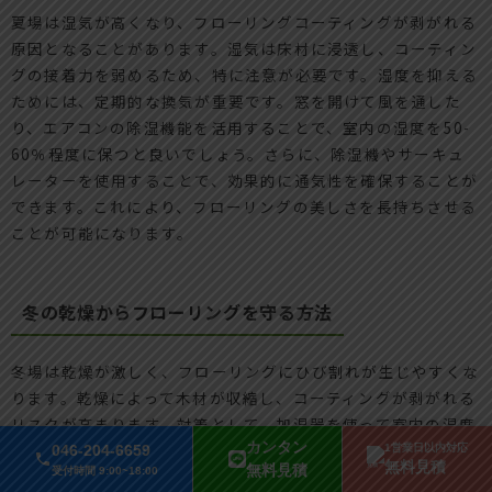
夏場は湿気が高くなり、フローリングコーティングが剥がれる
原因となることがあります。湿気は床材に浸透し、コーティン
グの接着力を弱めるため、特に注意が必要です。湿度を抑える
ためには、定期的な換気が重要です。窓を開けて風を通した
り、エアコンの除湿機能を活用することで、室内の湿度を50-
60％程度に保つと良いでしょう。さらに、除湿機やサーキュ
レーターを使用することで、効果的に通気性を確保することが
できます。これにより、フローリングの美しさを長持ちさせる
ことが可能になります。
冬の乾燥からフローリングを守る方法
冬場は乾燥が激しく、フローリングにひび割れが生じやすくな
ります。乾燥によって木材が収縮し、コーティングが剥がれる
リスクが高まります。対策として、加湿器を使って室内の湿度
カンタン
を40-60％に保つことが推奨されます。また、定期的にフロー
046-204-6659
1営業日以内対応
無料見積
無料見積
受付時間 9:00~18:00
リング用のワックスやオイルを塗布することで、木材に潤いを