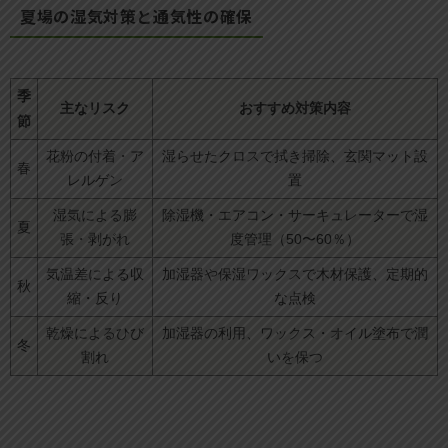
夏場の湿気対策と通気性の確保
季
主なリスク
おすすめ対策内容
節
花粉の付着・ア
湿らせたクロスで拭き掃除、玄関マット設
春
レルゲン
置
湿気による膨
除湿機・エアコン・サーキュレーターで湿
夏
張・剥がれ
度管理（50〜60％）
気温差による収
加湿器や保湿ワックスで木材保護、定期的
秋
縮・反り
な点検
乾燥によるひび
加湿器の利用、ワックス・オイル塗布で潤
冬
割れ
いを保つ