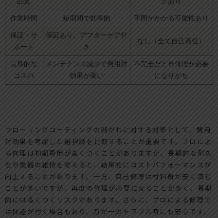
品質
クあり
作業時間
短期間で効率的
手間がかかる可能性あり
保証・サ
保証あり、アフターケア付
なし（全て自己責任）
ポート
き
長期的な
メンテナンス減少で費用対
不完全だと再修理が必要
コスパ
効果が高い
になりがち
フローリングコーティングの剥がれに対する対策として、費用
対効果を考慮した選択肢を比較することが重要です。プロによ
る修理は初期費用が高くつくことがありますが、長期的な耐久
性や美観の維持を考えると、結果的にコストパフォーマンスが
向上することがあります。一方、自己修理は材料費が安く済む
ことが多いですが、再度の修理が必要になることが多く、長期
的には高くつくリスクがあります。さらに、プロによる修理で
は保証が付く場合もあり、万が一のトラブル時にも安心です。