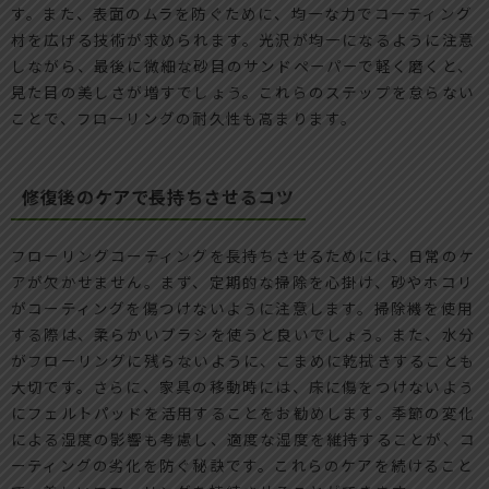
す。また、表面のムラを防ぐために、均一な力でコーティング
材を広げる技術が求められます。光沢が均一になるように注意
しながら、最後に微細な砂目のサンドペーパーで軽く磨くと、
見た目の美しさが増すでしょう。これらのステップを怠らない
ことで、フローリングの耐久性も高まります。
修復後のケアで長持ちさせるコツ
フローリングコーティングを長持ちさせるためには、日常のケ
アが欠かせません。まず、定期的な掃除を心掛け、砂やホコリ
がコーティングを傷つけないように注意します。掃除機を使用
する際は、柔らかいブラシを使うと良いでしょう。また、水分
がフローリングに残らないように、こまめに乾拭きすることも
大切です。さらに、家具の移動時には、床に傷をつけないよう
にフェルトパッドを活用することをお勧めします。季節の変化
による湿度の影響も考慮し、適度な湿度を維持することが、コ
ーティングの劣化を防ぐ秘訣です。これらのケアを続けること