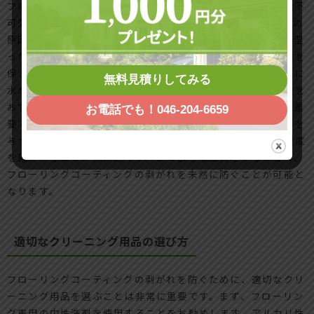
フローリングコーティングの剥がれを防ぐために水分管理は不
可欠です。水分がコーティングに浸透すると、剥がれや変色の
原因となるため、日常的に注意が必要です。まず、飲み物や湿
ったモップからの水分の漏れを防ぐために、常に乾いた状態を
保つように心掛けましょう。さらに、玄関やキッチンのように
無料見積りしてみる
水が飛び散りやすい場所には吸水性の高いマットを敷くことを
おすすめします。また、室内の湿度を適切に管理することも重
お電話でも！046-204-6659
要です。特に冬場の乾燥や夏場の湿気がフローリングに影響を
与えることがあるため、加湿器や除湿機を活用して適切な湿度
を維持することが効果的です。このような工夫をすることで、
フローリングコーティングの剥がれを未然に防ぐことが可能と
なります。
適切なクリーニング用品の選び方
フローリングコーティングの剥がれを防ぐために、適切なクリ
ーニング用品を選ぶことは非常に重要です。まず、フローリン
グ専用の中性洗剤を使用することをお勧めします。アルカリ性