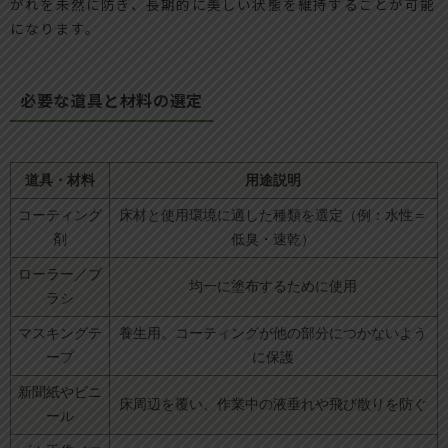
がれを未然に防ぎ、長期的に美しい状態を維持することが可能
になります。
必要な道具と材料の選定
道具・材料
用途説明
コーティング
床材と使用環境に適した種類を選定（例：水性＝
剤
低臭・速乾）
ローラー／ブ
均一に塗布するために使用
ラシ
マスキングテ
養生用。コーティングが他の部分につかないよう
ープ
に保護
新聞紙やビニ
床周辺を覆い、作業中の液垂れや飛び散りを防ぐ
ール