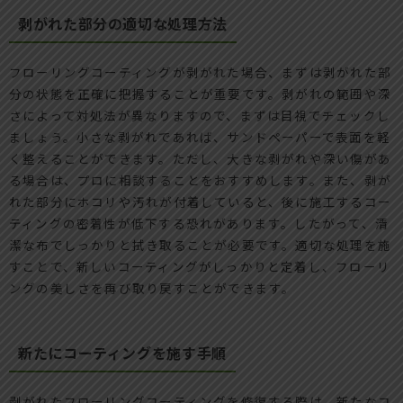
剥がれた部分の適切な処理方法
フローリングコーティングが剥がれた場合、まずは剥がれた部
分の状態を正確に把握することが重要です。剥がれの範囲や深
さによって対処法が異なりますので、まずは目視でチェックし
ましょう。小さな剥がれであれば、サンドペーパーで表面を軽
く整えることができます。ただし、大きな剥がれや深い傷があ
る場合は、プロに相談することをおすすめします。また、剥が
れた部分にホコリや汚れが付着していると、後に施工するコー
ティングの密着性が低下する恐れがあります。したがって、清
潔な布でしっかりと拭き取ることが必要です。適切な処理を施
すことで、新しいコーティングがしっかりと定着し、フローリ
ングの美しさを再び取り戻すことができます。
新たにコーティングを施す手順
剥がれたフローリングコーティングを修復する際は、新たなコ