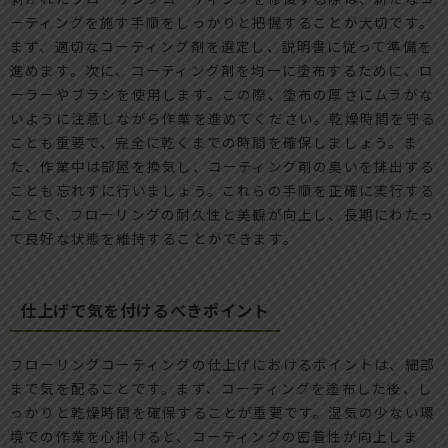
ーティングを施す手順をしっかりと把握することが大切です。
まず、適切なコーティング剤を選定し、説明書に従って準備を
進めます。次に、コーティング剤を均一に塗布するために、ロ
ーラーやブラシを使用します。この際、塗布の厚さにムラがな
いように注意しながら作業を進めてください。乾燥時間を守る
ことも重要で、完全に乾くまでの時間を確保しましょう。ま
た、作業中は部屋を換気し、コーティング剤の臭いを排出する
ことも忘れずに行いましょう。これらの手順を正確に実行する
ことで、フローリングの耐久性と美観が向上し、長期にわたっ
て良好な状態を維持することができます。
仕上げで気を付けるべきポイント
フローリングコーティングの仕上げにおけるポイントは、細部
まで気を配ることです。まず、コーティングを塗布した後、し
っかりと乾燥時間を確保することが重要です。湿気の少ない環
境での作業を心掛けると、コーティングの密着性が向上しま