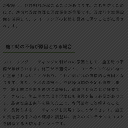
が収縮し、ひび割れが起こることがあります。これを防ぐため
には、適切な湿度管理と温度調整が重要です。湿度計や空調設
備を活用して、フローリングの状態を最適に保つことが推奨さ
れます。
施工時の不備が原因となる場合
フローリングコーティングの剥がれの原因として、施工時の不
備が挙げられます。施工が不適切だと、コーティング材が均一
に塗布されないことがあり、これが剥がれの直接的な要因とな
ります。また、下地の清掃不足や乾燥時間の不足も影響しま
す。施工前に床面を適切に清掃し、乾燥させることが肝要で
す。さらに、施工中の気温や湿度にも注意を払う必要がありま
す。最適な施工条件を整えた上で、専門業者に依頼すること
で、長持ちするコーティングを実現することができます。施工
の質を高めるための確認と調整は、後々のメンテナンスコスト
を削減する大切なポイントです。