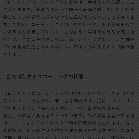
フローリングコーティングの剥がれは、手触りでも確認するこ
とができます。通常の滑らかで均一な表面に対して、剥がれが
発生している部分はざらつきや凹凸が感じられることがありま
す。これは、コーティングが剥がれているか、下地が露出して
いる可能性を示しています。このような手触りの異常を感じた
場合は、早急に専門家に相談することが推奨されます。手触り
での異常を見逃さないためには、日頃からの手入れや掃除が役
立ちます。
音で判別するフローリングの状態
フローリングのコーティングが剥がれているかどうかを判断す
るための一つの方法は、音による確認です。通常、フローリン
グを歩くときには特有の音がしますが、剥がれが発生している
場合、その音が異なることがあります。特に異常な音がする場
合、コーティングの剥がれや下地の問題が考えられます。音で
の確認は、日々の生活の中で発見できる簡単な方法で、異常を
早期に見つけるきっかけになります。これにより、速やかに適