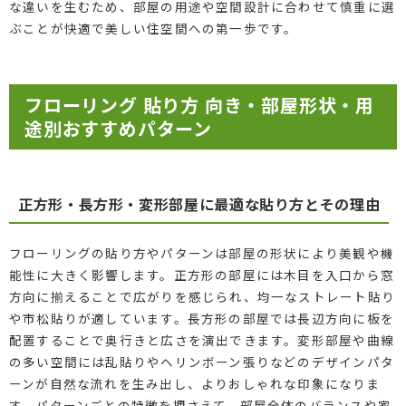
な違いを生むため、部屋の用途や空間設計に合わせて慎重に選
ぶことが快適で美しい住空間への第一歩です。
フローリング 貼り方 向き・部屋形状・用
途別おすすめパターン
正方形・長方形・変形部屋に最適な貼り方とその理由
フローリングの貼り方やパターンは部屋の形状により美観や機
能性に大きく影響します。正方形の部屋には木目を入口から窓
方向に揃えることで広がりを感じられ、均一なストレート貼り
や市松貼りが適しています。長方形の部屋では長辺方向に板を
配置することで奥行きと広さを演出できます。変形部屋や曲線
の多い空間には乱貼りやヘリンボーン張りなどのデザインパタ
ーンが自然な流れを生み出し、よりおしゃれな印象になりま
す。パターンごとの特徴を押さえて、部屋全体のバランスや家