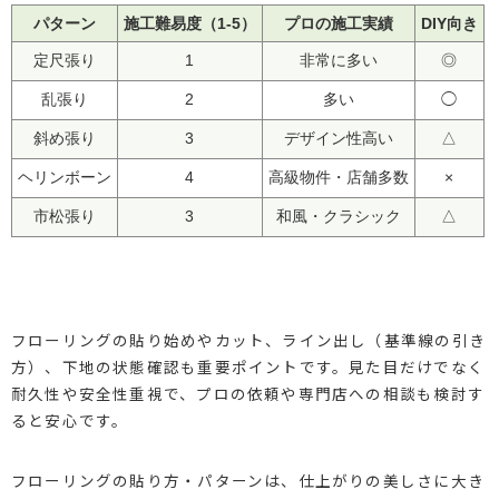
パターン
施工難易度（1-5）
プロの施工実績
DIY向き
定尺張り
1
非常に多い
◎
乱張り
2
多い
◯
斜め張り
3
デザイン性高い
△
ヘリンボーン
4
高級物件・店舗多数
×
市松張り
3
和風・クラシック
△
フローリングの貼り始めやカット、ライン出し（基準線の引き
方）、下地の状態確認も重要ポイントです。見た目だけでなく
耐久性や安全性重視で、プロの依頼や専門店への相談も検討す
ると安心です。
フローリングの貼り方・パターンは、仕上がりの美しさに大き