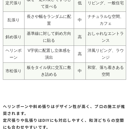
定尺張り
低
リビング、一般住宅
て並べる
長さや幅をランダムに配
ナチュラルな空間、
乱張り
中
置
カフェ
基準線に対して斜め方向
おしゃれなエントラ
斜め張り
高
に貼る
ンス
ヘリンボ
V字状に配置し立体感を
洋風リビング、ラウ
高
ーン
演出
ンジ
板をタイル状に交互に敷
和室、落ち着きある
市松張り
中
き詰める
空間
ヘリンボーンや斜め張りはデザイン性が高く、プロの施工が推
奨されます。
定尺張りや乱張りはDIYにも対応しやすく、和洋どちらの空間
にも合わせやすいです。