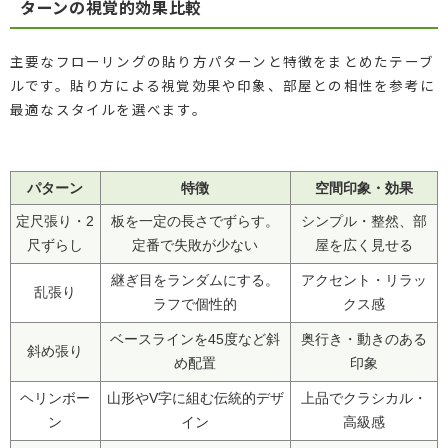
ターンの視覚的効果比較
主要なフローリングの貼り方パターンと特徴をまとめたテーブ
ルです。貼り方による視覚効果や印象、部屋との相性を参考に
最適なスタイルを選べます。
パターン
特徴
空間印象・効果
定尺張り・2
板を一定の長さでずらす。
シンプル・整然、部
尺ずらし
定番で失敗が少ない
屋を広く見せる
継ぎ目をランダムにする。
アクセント・リラッ
乱張り
ラフで個性的
クス感
ベースラインを45度など斜
奥行き・動きのある
斜め張り
め配置
印象
ヘリンボー
山形やV字に組む伝統的デザ
上品でクラシカル・
ン
イン
高級感