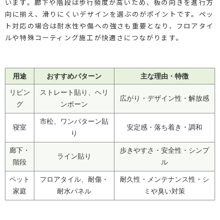
います。廊下や階段は歩行頻度が高いため、板の向きを進行方
向に揃え、滑りにくいデザインを選ぶのがポイントです。ペッ
ト対応の場合は耐水性や傷への強さも重要となり、フロアタイ
ルや特殊コーティング施工が快適さにつながります。
用途
おすすめパターン
主な理由・特徴
リビン
ストレート貼り、ヘリ
広がり・デザイン性・解放感
グ
ンボーン
市松、ワンパターン貼
寝室
安定感・落ち着き・調和
り
廊下・
歩きやすさ・安全性・シンプ
ライン貼り
階段
ル
ペット
フロアタイル、耐傷・
耐久性・メンテナンス性・シ
家庭
耐水パネル
ミや臭い対策