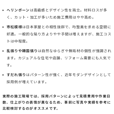
ヘリンボーン
は高級感とデザイン性を両立。材料ロスが多
く、カット・加工が多いため施工費用はやや高め。
市松模様
は日本家屋との相性抜群で、均整美を求める空間に
好適。一般的な貼り方よりやや手間は増えますが、施工コス
トは中程度。
乱張りや韓国張り
は自然なゆらぎや無垢材の個性が強調され
ます。カジュアルな住宅や店舗、リフォーム需要にも人気で
す。
すだれ張り
はパターン性が強く、近年モダンデザインとして
採用例が増えています。
実際の施工現場では、採用パターンによって見積費用や作業日
数、仕上がりの表情が異なるため、事前に写真や実績を参考に
比較検討するのがオススメです。