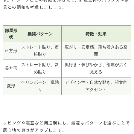
具との調和も考慮しましょう。
部屋形
推奨パターン
特徴・効果
状
ストレート貼り、市
広がり・安定感、落ち着きある空
正方形
松貼り
間
ストレート貼り、斜
奥行き・伸びやかさ、部屋が広く
長方形
め貼り
見える
ヘリンボーン、乱貼
デザイン性・自然な動き、視覚的
変形
り
アクセント
リビングや寝室など用途別にも、最適なパターンを選ぶことで
居心地の良さがアップします。