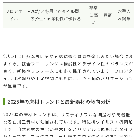
非常
フロアタ
PVCなどを用いたタイル型。
お手入
に高
豊富
イル
防水性・耐摩耗性に優れる
れ簡単
い
無垢材は自然な雰囲気や五感に響く質感を楽しみたい場合にお
すすめ。複合フローリングは機能性とデザイン性のバランスが
良く、新築やリフォームにも多く採用されています。フロアタ
イルは水廻りや土足空間にも対応し、色・柄のバリエーション
が豊富です。
2025年の床材トレンドと最新素材の傾向分析
2025年の床材トレンドは、サスティナブルな国産材や高機能
な表面加工素材が注目されています。特に抗ウイルス・抗菌加
工や、自然素材の色合いや木目をよりリアルに再現したタイプ
が人気です。ワックスフリー仕様のフロアタイルや無垢材でも