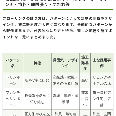
ンチ・市松・韓国張り・すだれ等
フローリングの貼り方は、パターンによって部屋の印象やデザ
イン性、施工難易度が大きく異なります。伝統的なパターンか
ら現代定番まで、代表的な貼り方と特徴、適した部屋や施工ポ
イントを一覧にまとめました。
施工
パターン
雰囲気・デザイ
主な採用事
特徴
難易
名
ン性
例
度
ヘリンボ
高級感・欧風・
リビングや
板をV字に組む
高い
ーン
動きのある印象
ホテルの床
フレンチ
非常
ヨーロピア
板先端を斜めに
洗練・伝統・躍
ヘリンボ
に高
ン住宅、店
切り組む
動感
ーン
い
舗
正方形や板を交
和風・落ち着
和室・玄関