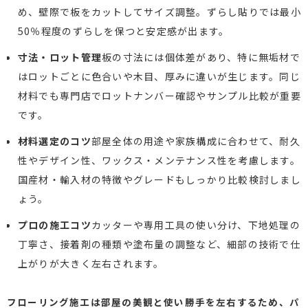
め、壁際で板をカットしてサイズ調整。ずらし貼りでは最小
50％程度のずらしを保つと安定感が出ます。
寸法・ロット管理
板の寸法には個体差があり、特に無垢材で
はロットごとに色合いや木目、厚みに違いが生じます。同じ
材料でも専門店でロットナンバー確認やサンプル比較が重要
です。
材料選定のコツ
部屋全体の用途や家族構成に合わせて、耐久
性やデザイン性、ワックス・メンテナンス性を考慮します。
国産材・輸入材の特徴やグレードもしっかり比較検討しまし
ょう。
プロの施工コツ
カッターや専用工具の使い分け、下地処理の
丁寧さ、接着剤の種類や塗布量の調整など、細部の技術で仕
上がりが大きく左右されます。
フローリング施工は部屋の美観と使い勝手を左右するため、パ