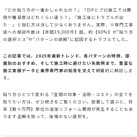
「どの貼り方が一番おしゃれなの？」「DIYとプロ施工では費
用や難易度はどれくらい違う？」「施工後にトラブルが出
た…」と悩む方は決して少なくありません。実際、※専門工事
店への相談件数は【年間39,000件】超。約【60%】が“貼り方
の選択ミス”や“パターンの誤解”に起因するトラブルでした。
この記事では、2025年最新トレンド、各パターンの特徴、部
屋別のおすすめ、そして施工時に避けたい失敗例まで、豊富な
施工実績データと業界専門家の知見を交えて
網羅的に解説しま
す。
貼り方ひとつで変わる「空間の印象・活用・コスト」の全てを
知りたい方は、ぜひ続きをご覧ください。放置して選ぶと、将
来【数十万円】単位の追加リフォーム費用が発生することもあ
ります――正解を知って、後悔のない選択を。