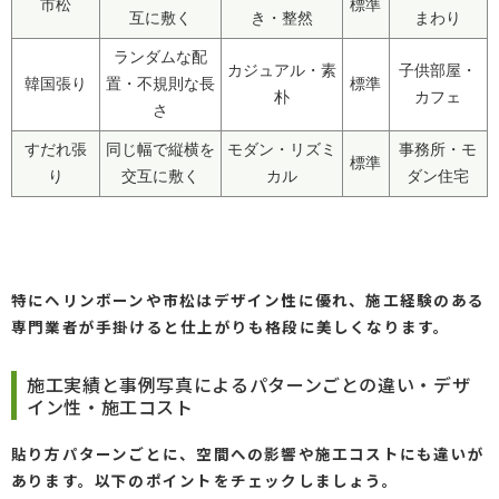
市松
標準
互に敷く
き・整然
まわり
ランダムな配
カジュアル・素
子供部屋・
韓国張り
置・不規則な長
標準
朴
カフェ
さ
すだれ張
同じ幅で縦横を
モダン・リズミ
事務所・モ
標準
り
交互に敷く
カル
ダン住宅
特にヘリンボーンや市松はデザイン性に優れ、施工経験のある
専門業者が手掛けると仕上がりも格段に美しくなります。
施工実績と事例写真によるパターンごとの違い・デザ
イン性・施工コスト
貼り方パターンごとに、空間への影響や施工コストにも違いが
あります。以下のポイントをチェックしましょう。