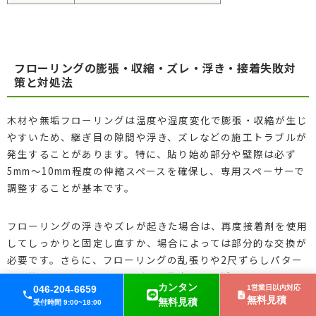
フローリングの膨張・収縮・ズレ・浮き・接着失敗対
策と対処法
木材や無垢フローリングは温度や湿度変化で膨張・収縮が生じ
やすいため、継ぎ目の隙間や浮き、ズレなどの施工トラブルが
発生することがあります。特に、貼り始め部分や壁際は必ず
5mm〜10mm程度の伸縮スペースを確保し、専用スペーサーで
調整することが基本です。
フローリングの浮きやズレが起きた場合は、再度接着剤を使用
してしっかりと固定し直すか、場合によっては部分的な交換が
必要です。さらに、フローリングの乱張りや2尺ずらしパター
ンで施工することで、つなぎ目の集中による浮きや歪みを最小
カンタン
046-204-6659
1営業日以内対応
限に抑えることができます。DIY施工時も、必ず部屋の湿度管
無料見積
無料見積
受付時間 9:00~18:00
理を心掛けることが重要です。