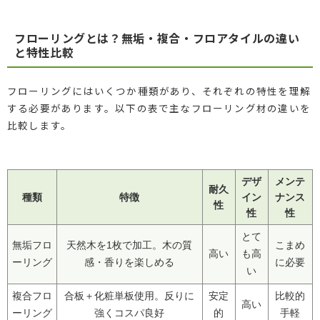
フローリングとは？無垢・複合・フロアタイルの違い
と特性比較
フローリングにはいくつか種類があり、それぞれの特性を理解
する必要があります。以下の表で主なフローリング材の違いを
比較します。
デザ
メンテ
耐久
種類
特徴
イン
ナンス
性
性
性
とて
無垢フロ
天然木を1枚で加工。木の質
こまめ
高い
も高
ーリング
感・香りを楽しめる
に必要
い
複合フロ
合板＋化粧単板使用。反りに
安定
比較的
高い
ーリング
強くコスパ良好
的
手軽