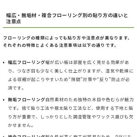
幅広・無垢材・複合フローリング別の貼り方の違いと
注意点
フローリングの種類によっても貼り方や注意点が異なります。
それぞれの特徴とよくある注意事項は以下の通りです。
幅広フローリング
幅が広い板は部屋を広く見せる効果があ
り、つなぎ目も少なく美しく仕上がりますが、湿気や乾燥に
よる収縮が起こりやすいため“隙間”対策や“反り”防止が必
須です。
無垢フローリング
自然素材のため独特の木目や色むらが魅力
です。捨て貼り工法や根太貼り工法など、使用する下地と貼
り方が重要で、しっかりとした調湿管理やワックス選びも欠
かせません。
複合フローリング
耐久性が高く施工が容易なため、DIYにも