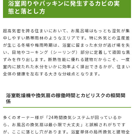
浴室周りやパッキンに発生するカビの実
態と落とし方
超高気密を誇る住まいにおいて、お風呂場はもっとも湿気が集
中しやすい熱帯雨林のようなエリアです。特に外気との温度差
が生じる冬場や梅雨時期は、浴室に留まった水分が逃げ場を失
い、目地やコーキング（シーリング）部分に定着して頑固な黒
ずみを作り出します。断熱性能に優れる建物だからこそ、一度
室内に放たれた水分をいかに効率よく排出できるかが、住まい
全体の健康を左右する大きな分岐点となります。
浴室乾燥機や換気扇の稼働時間とカビリスクの相関関
係
多くのオーナー様が「24時間換気システムが回っているか
ら、お風呂の換気扇は最小限で大丈夫」と誤解されがちです
が、ここに落とし穴があります。浴室単体の局所換気と建物全