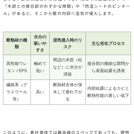
「木部との接合部のわずかな隙間」や「防湿シートのピンホー
ル」があると、そこから壁の内部へ湿気が侵入します。
水分の
断熱材の種
湿気侵入時のリ
吸いや
主な劣化プロセス
類
スク
すさ
周辺の木部（柱
高性能ウレ
極めて
接合部の微細な隙間か
など）に水分が
タン / EPS
低い
ら表面結露を誘発
滞留
繊維系（グ
断熱材全体が保
内部結露によるカビと
ラスウール
高い
水して垂れ下が
断熱性能の著しい低下
等）
る
このように、素材単体では最高峰のスペックであっても、建物