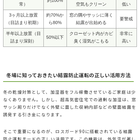
約100%
常）
空気もクリーン
低い
3ヶ月以上放置
約70%か
窓の隅やサッシに薄く
要警戒
（目詰まり初期）
ら80%
結露が出始める
半年以上放置（目
クローゼット内がカビ
非常に
50%以下
詰まり深刻）
臭く湿気がこもる
高い
冬場に知っておきたい結露防止運転の正しい活用方法
冬の乾燥対策として、加湿器をフル稼働させているご家庭は少
なくありません。しかし、超高気密住宅での過剰な加湿は、窓
サッシ周りだけでなく外壁に面した収納内部などの壁面結露を
誘発する引き金になります。
そこで重要になるのが、ロスガード90に搭載されている結露
防止運転モードの正しい活用です。この機能は、外気温が著し