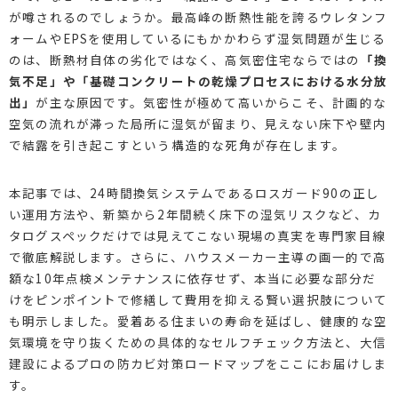
が噂されるのでしょうか。最高峰の断熱性能を誇るウレタンフ
ォームやEPSを使用しているにもかかわらず湿気問題が生じる
のは、断熱材自体の劣化ではなく、高気密住宅ならではの
「換
気不足」や「基礎コンクリートの乾燥プロセスにおける水分放
出」
が主な原因です。気密性が極めて高いからこそ、計画的な
空気の流れが滞った局所に湿気が留まり、見えない床下や壁内
で結露を引き起こすという構造的な死角が存在します。
本記事では、24時間換気システムであるロスガード90の正し
い運用方法や、新築から2年間続く床下の湿気リスクなど、カ
タログスペックだけでは見えてこない現場の真実を専門家目線
で徹底解説します。さらに、ハウスメーカー主導の画一的で高
額な10年点検メンテナンスに依存せず、本当に必要な部分だ
けをピンポイントで修繕して費用を抑える賢い選択肢について
も明示しました。愛着ある住まいの寿命を延ばし、健康的な空
気環境を守り抜くための具体的なセルフチェック方法と、大信
建設によるプロの防カビ対策ロードマップをここにお届けしま
す。