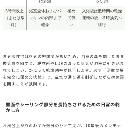
は多湿
を併用
6時間以上
浴室全体およびパ
極め
入浴後は数時間の乾燥
（または常
ッキンの内部まで
て低
運転の後、常時換気へ
時）
乾燥
い
移行
高気密住宅は空気の密閉度が高いため、浴室の扉を開けたまま
換気扇を回すと、脱衣所やLDKの湿った空気が浴室に引き込ま
れてしまい、かえって乾燥効率が低下します。必ず「浴室の扉
を完全に閉めた状態」で、空気の通り道を制御しながら換気扇
を回すことが鉄則です。
壁面やシーリング部分を長持ちさせるための日常の乾
かし方
お風呂上がりのわずか数分のひと工夫が、10年後のメンテナ