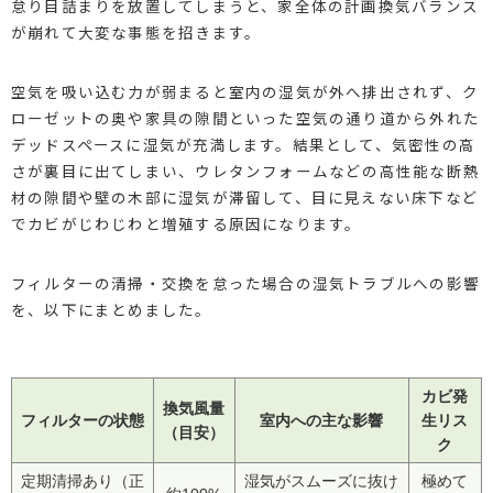
怠り目詰まりを放置してしまうと、家全体の計画換気バランス
が崩れて大変な事態を招きます。
空気を吸い込む力が弱まると室内の湿気が外へ排出されず、ク
ローゼットの奥や家具の隙間といった空気の通り道から外れた
デッドスペースに湿気が充満します。結果として、気密性の高
さが裏目に出てしまい、ウレタンフォームなどの高性能な断熱
材の隙間や壁の木部に湿気が滞留して、目に見えない床下など
でカビがじわじわと増殖する原因になります。
フィルターの清掃・交換を怠った場合の湿気トラブルへの影響
を、以下にまとめました。
カビ発
換気風量
フィルターの状態
室内への主な影響
生リス
（目安）
ク
定期清掃あり（正
湿気がスムーズに抜け
極めて