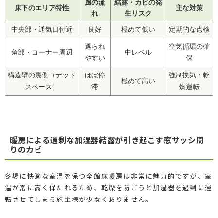
風の流
結露・カビの発
床下のエリア特性
主な対策
れ
生リスク
中央部・通気口付近
良好
極めて低い
定期的な点検
遮られ
空気循環の確
角部・コーナー周辺
中レベル
やすい
保
構造壁の裏側（デッド
ほぼ停
強制換気・乾
極めて高い
スペース）
滞
燥運転
暖房による過剰な加湿器結露が引き起こす窓サッシ周
りのカビ
冬場に快適な室温を保つ全館床暖房は非常に魅力的ですが、室
温が常に高く保たれるため、乾燥を防ごうと加湿器を過剰に運
転させてしまう施主様が少なくありません。