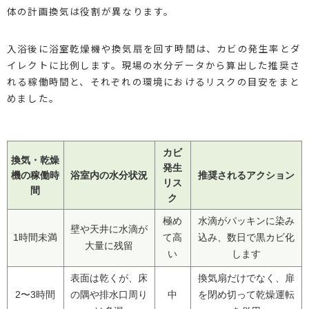
体の計画換気は役割が異なります。
入浴後に浴室乾燥機や換気扇を回す時間は、カビの発生率とダ
イレクトに比例します。現場の水分データから算出した推奨さ
れる稼働時間と、それぞれの環境におけるリスクの目安をまと
めました。
カビ
換気・乾燥
発生
機の稼働時
浴室内の水分状況
推奨されるアクション
リス
間
ク
極め
水滴がパッキンに染み
壁や天井に水滴が
1時間未満
て高
込み、数日で黒カビ化
大量に残留
い
します
表面は乾くが、床
換気扇だけでなく、扉
2〜3時間
の隅や排水口周り
中
を閉め切って乾燥運転