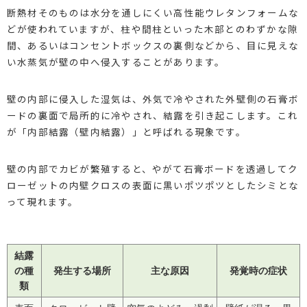
断熱材そのものは水分を通しにくい高性能ウレタンフォームな
どが使われていますが、柱や間柱といった木部とのわずかな隙
間、あるいはコンセントボックスの裏側などから、目に見えな
い水蒸気が壁の中へ侵入することがあります。
壁の内部に侵入した湿気は、外気で冷やされた外壁側の石膏ボ
ードの裏面で局所的に冷やされ、結露を引き起こします。これ
が「内部結露（壁内結露）」と呼ばれる現象です。
壁の内部でカビが繁殖すると、やがて石膏ボードを透過してク
ローゼットの内壁クロスの表面に黒いポツポツとしたシミとな
って現れます。
結露
の種
発生する場所
主な原因
発覚時の症状
類