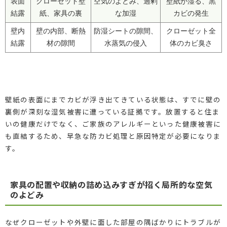
表面
クローゼット壁
空気のよどみ、過剰
壁紙が湿る、黒
結露
紙、家具の裏
な加湿
カビの発生
壁内
壁の内部、断熱
防湿シートの隙間、
クローゼット全
結露
材の隙間
水蒸気の侵入
体のカビ臭さ
壁紙の表面にまでカビが浮き出てきている状態は、すでに壁の
裏側が深刻な湿気被害に遭っている証拠です。放置すると住ま
いの健康だけでなく、ご家族のアレルギーといった健康被害に
も直結するため、早急な防カビ処理と原因特定が必要になりま
す。
家具の配置や収納の詰め込みすぎが招く局所的な空気
のよどみ
なぜクローゼットや外壁に面した部屋の隅ばかりにトラブルが