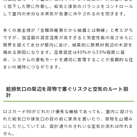
く低下した際に作動し、給気と排気のバランスをコントロール
して室内の余分な水蒸気が急激に冷やされるのを防ぎます。
多くの施主様が「全館床暖房だから結露とは無縁」と考えがち
ですが、加湿器の設定湿度が高すぎると気密性能の高さゆえに
限界を超えて水分が壁内に逃げ、結果的に断熱材周辺の木部を
傷める原因になります。湿度設定は40%から50%程度に留
め、システムの運転モードを適切に管理することが長期的な住
まいの維持につながります。
給排気口の周辺を荷物で塞ぐリスクと空気のルート設
計
ロスガード90がどれだけ優秀な機械であっても、室内に設けら
れた給気口や排気口の目の前に家具を置いたり、荷物を山積み
にしたりしていては、設計通りのきれいな空気の流れは作れま
せん。