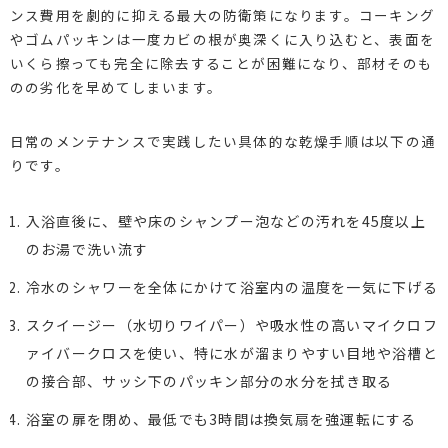
ンス費用を劇的に抑える最大の防衛策になります。コーキング
やゴムパッキンは一度カビの根が奥深くに入り込むと、表面を
いくら擦っても完全に除去することが困難になり、部材そのも
のの劣化を早めてしまいます。
日常のメンテナンスで実践したい具体的な乾燥手順は以下の通
りです。
入浴直後に、壁や床のシャンプー泡などの汚れを45度以上
のお湯で洗い流す
冷水のシャワーを全体にかけて浴室内の温度を一気に下げる
スクイージー（水切りワイパー）や吸水性の高いマイクロフ
ァイバークロスを使い、特に水が溜まりやすい目地や浴槽と
の接合部、サッシ下のパッキン部分の水分を拭き取る
浴室の扉を閉め、最低でも3時間は換気扇を強運転にする