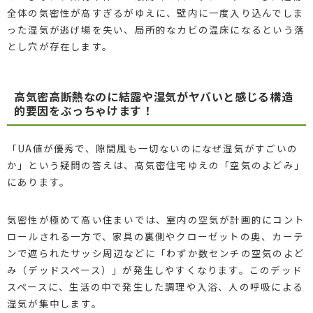
全体の気密性が高すぎるがゆえに、壁内に一度入り込んでしま
った湿気が逃げ場を失い、局所的なカビの温床になるという落
とし穴が存在します。
高気密高断熱なのに結露や湿気がヤバいと感じる構造
的要因をぶっちゃけます！
「UA値が優秀で、隙間風も一切ないのになぜ湿気がすごいの
か」という疑問の答えは、高気密住宅ゆえの「空気のよどみ」
にあります。
気密性が極めて高い住まいでは、室内の空気が計画的にコント
ロールされる一方で、家具の裏側やクローゼットの奥、カーテ
ンで遮られたサッシ周辺などに「わずか数センチの空気のよど
み（デッドスペース）」が発生しやすくなります。このデッド
スペースに、生活の中で発生した調理や入浴、人の呼吸による
湿気が集中します。