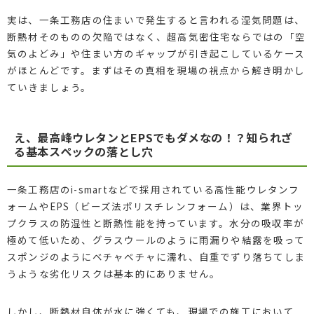
実は、一条工務店の住まいで発生すると言われる湿気問題は、
断熱材そのものの欠陥ではなく、超高気密住宅ならではの「空
気のよどみ」や住まい方のギャップが引き起こしているケース
がほとんどです。まずはその真相を現場の視点から解き明かし
ていきましょう。
え、最高峰ウレタンとEPSでもダメなの！？知られざ
る基本スペックの落とし穴
一条工務店のi-smartなどで採用されている高性能ウレタンフ
ォームやEPS（ビーズ法ポリスチレンフォーム）は、業界トッ
プクラスの防湿性と断熱性能を持っています。水分の吸収率が
極めて低いため、グラスウールのように雨漏りや結露を吸って
スポンジのようにベチャベチャに濡れ、自重でずり落ちてしま
うような劣化リスクは基本的にありません。
しかし、断熱材自体が水に強くても、現場での施工において