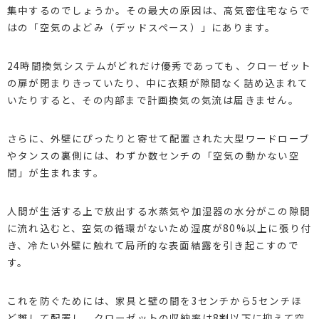
集中するのでしょうか。その最大の原因は、高気密住宅ならで
はの「空気のよどみ（デッドスペース）」にあります。
24時間換気システムがどれだけ優秀であっても、クローゼット
の扉が閉まりきっていたり、中に衣類が隙間なく詰め込まれて
いたりすると、その内部まで計画換気の気流は届きません。
さらに、外壁にぴったりと寄せて配置された大型ワードローブ
やタンスの裏側には、わずか数センチの「空気の動かない空
間」が生まれます。
人間が生活する上で放出する水蒸気や加湿器の水分がこの隙間
に流れ込むと、空気の循環がないため湿度が80%以上に張り付
き、冷たい外壁に触れて局所的な表面結露を引き起こすので
す。
これを防ぐためには、家具と壁の間を3センチから5センチほ
ど離して配置し、クローゼットの収納率は8割以下に抑えて空