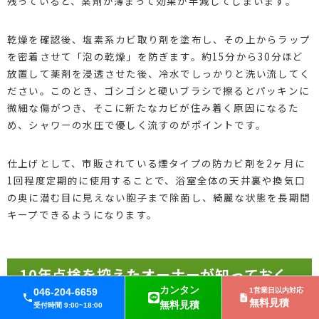
残っていると、薬剤が薄まって効果が半減してしまいます。
乾燥を確認後、塩素系カビ取り剤を塗布し、その上からラップ
を密着させて「泡の乾燥」を防ぎます。約15分から30分ほど
放置して薬剤を浸透させた後、冷水でしっかりと洗い流してく
ださい。このとき、ゴシゴシと硬いブラシで擦るとパッキンに
微細な傷がつき、そこに新たなカビが住み着く原因になるた
め、シャワーの水圧で優しく流すのがポイントです。
仕上げとして、市販されている煙タイプの防カビ剤を2ヶ月に
1回程度定期的に使用することで、浴室全体の天井裏や換気口
の奥に潜む目に見えない胞子まで除菌し、綺麗な状態を長期間
キープできるようになります。
10年点検を控えたオーナーが知っておく
べきメンテナンスと保証の現実
カンタン
046-204-6659
1営業日以内対応
無料見積
無料見積
受付時間 9:00~18:00