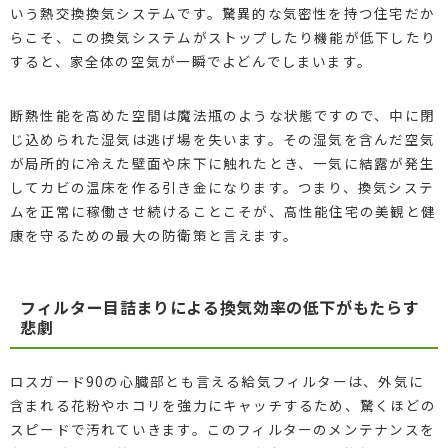
いう熱交換換気システムです。驚異的な気密性を持つ住宅だか
らこそ、この換気システムがストップしたり機能が低下したり
すると、家全体の空気が一瞬でよどんでしまいます。
断熱性能を高めた空間は魔法瓶のような状態ですので、中に閉
じ込められた湿気は逃げ場を失います。その湿気を含んだ空気
が局所的に冷えた壁面や床下に触れたとき、一気に結露が発生
してカビの温床を作る引き金になります。つまり、換気システ
ムを正常に稼働させ続けることこそが、高性能住宅の美観と健
康を守るための最大の防衛策と言えます。
フィルター目詰まりによる換気効率の低下がもたらす
悲劇
ロスガード90の心臓部とも言える給気フィルターは、外気に
含まれる花粉やホコリを強力にキャッチするため、驚くほどの
スピードで汚れていきます。このフィルターのメンテナンスを