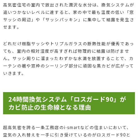
高気密住宅の室内で放出された潤沢な水分は、換気システムが
追いつかないレベルに達すると、家の中で最も温度の低い「窓
サッシの周辺」や「サッシパッキン」に集中して結露を発生さ
せます。
どれだけ樹脂サッシやトリプルガラスの断熱性能が優秀であっ
ても、室内の相対湿度が高すぎれば物理的に結露は防げませ
ん。サッシ周りに溜まったわずかな水滴を放置することで、カ
ーテンの裾や窓枠のシーリング部分に頑固な黒カビが広がって
いきます。
24時間換気システム「ロスガード90」が
カビ防止の生命線となる理由
超高気密を誇る一条工務店のi-smartなどの住まいにおいて、
空気の入れ替えを一手に引き受けているのがロスガード90と