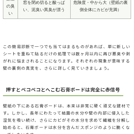
窓を閉め切ると酸っぱ
危険度・中から大（壁紙の裏
の臭
い、泥臭い異臭が漂う
側全体にカビが充満）
い
この簡易診断で一つでも当てはまるものがあれば、単に新しい
シートを重ねて貼るだけの処理では数ヶ月以内に再び悪臭や剥
がれに悩まされることになります。それぞれの現象が意味する
壁の裏側の真実を、さらに詳しく見ていきましょう。
押すとペコペコとへこむ石膏ボードは完全に赤信号
壁紙の下にある石膏ボードは、本来は非常に硬く頑丈な建材で
す。しかし、長年にわたって結露の水分や壁の内部に侵入した
湿気を吸い続け、さらにカビがその水分を求めて繊維を分解し
始めると、石膏ボードは水分を含んだスポンジのように脆くな