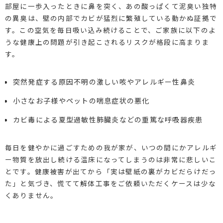
部屋に一歩入ったときに鼻を突く、あの酸っぱくて泥臭い独特
の異臭は、壁の内部でカビが猛烈に繁殖している動かぬ証拠で
す。この空気を毎日吸い込み続けることで、ご家族に以下のよ
うな健康上の問題が引き起こされるリスクが格段に高まりま
す。
突然発症する原因不明の激しい咳やアレルギー性鼻炎
小さなお子様やペットの喘息症状の悪化
カビ毒による夏型過敏性肺臓炎などの重篤な呼吸器疾患
毎日を健やかに過ごすための我が家が、いつの間にかアレルギ
ー物質を放出し続ける温床になってしまうのは非常に悲しいこ
とです。健康被害が出てから「実は壁紙の裏がカビだらけだっ
た」と気づき、慌てて解体工事をご依頼いただくケースは少な
くありません。