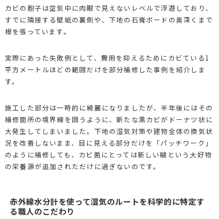
カビの胞子は空気中に肉眼で見えないレベルで浮遊しており、
すでに隣接する壁紙の裏側や、下地の石膏ボードの奥深くまで
根を張っています。
実際にあった失敗例として、費用を抑えるためにカビている1
平方メートルほどの範囲だけを部分補修した事例を紹介しま
す。
施工した部分は一時的に綺麗になりましたが、半年後にはその
補修箇所の境界線を囲うように、新たな黒カビがドーナツ状に
大発生してしまいました。下地の湿気対策や建物全体の換気状
況を改善しないまま、目に見える部分だけを「パッチワーク」
のように補修しても、カビ菌にとっては新しい糊という大好物
の栄養源が追加されただけに過ぎないのです。
赤外線水分計を使って湿気のルートを科学的に特定す
る職人のこだわり