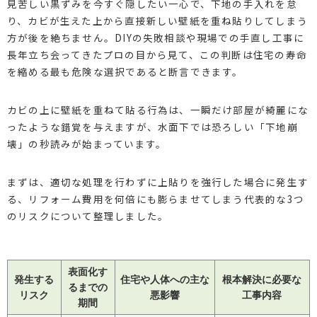
見苦しい黒ずみを今すぐ隠したい一心で、下地の手入れを怠
り、カビが生えた上から直接新しい壁紙を重ね貼りしてしまう
方が後を絶ちません。DIYの失敗相談や現場での手直し工事に
長年立ち会ってきたプロの目から見て、この判断は住宅の寿命
を縮める最も危険な選択であると断言できます。
カビの上に壁紙を重ねて貼る行為は、一瞬だけ部屋が綺麗にな
ったような錯覚を与えますが、水面下では恐ろしい「下地崩
壊」の秒読みが始まっています。
まずは、適切な処理を行わずに上貼りを強行した場合に発生す
る、リフォーム費用を何倍にも膨らませてしまう代表的な3つ
のリスクについて整理しました。
表面化す
発生する
住宅や人体への主な
根本解決に必要な
るまでの
リスク
悪影響
工事内容
期間