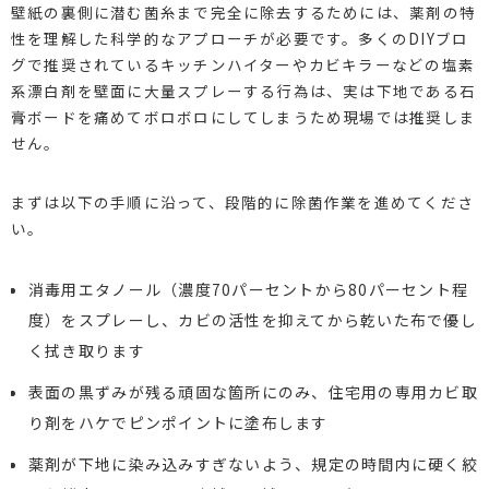
壁紙の裏側に潜む菌糸まで完全に除去するためには、薬剤の特
性を理解した科学的なアプローチが必要です。多くのDIYブロ
グで推奨されているキッチンハイターやカビキラーなどの塩素
系漂白剤を壁面に大量スプレーする行為は、実は下地である石
膏ボードを痛めてボロボロにしてしまうため現場では推奨しま
せん。
まずは以下の手順に沿って、段階的に除菌作業を進めてくださ
い。
消毒用エタノール（濃度70パーセントから80パーセント程
度）をスプレーし、カビの活性を抑えてから乾いた布で優し
く拭き取ります
表面の黒ずみが残る頑固な箇所にのみ、住宅用の専用カビ取
り剤をハケでピンポイントに塗布します
薬剤が下地に染み込みすぎないよう、規定の時間内に硬く絞