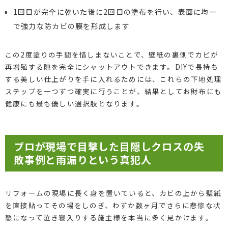
1回目が完全に乾いた後に2回目の塗布を行い、表面に均一
で強力な防カビの膜を形成します
この2度塗りの手間を惜しまないことで、壁紙の裏側でカビが
再増殖する隙を完全にシャットアウトできます。DIYで長持ち
する美しい仕上がりを手に入れるためには、これらの下地処理
ステップを一つずつ確実に行うことが、結果としてお財布にも
健康にも最も優しい選択肢となります。
プロが現場で目撃した目隠しクロスの失
敗事例と雨漏りという真犯人
リフォームの現場に長く身を置いていると、カビの上から壁紙
を直接貼ってその場をしのぎ、わずか数ヶ月でさらに悲惨な状
態になって泣き寝入りする施主様を本当に多く見かけます。