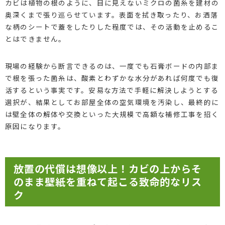
カビは植物の根のように、目に見えないミクロの菌糸を建材の
奥深くまで張り巡らせています。表面を拭き取ったり、お洒落
な柄のシートで蓋をしたりした程度では、その活動を止めるこ
とはできません。
現場の経験から断言できるのは、一度でも石膏ボードの内部ま
で根を張った菌糸は、酸素とわずかな水分があれば何度でも復
活するという事実です。安易な方法で手軽に解決しようとする
選択が、結果としてお部屋全体の空気環境を汚染し、最終的に
は壁全体の解体や交換といった大規模で高額な補修工事を招く
原因になります。
放置の代償は想像以上！カビの上からそ
のまま壁紙を重ねて起こる致命的なリス
ク