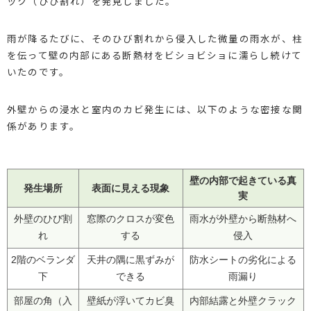
ック（ひび割れ）を発見しました。
雨が降るたびに、そのひび割れから侵入した微量の雨水が、柱
を伝って壁の内部にある断熱材をビショビショに濡らし続けて
いたのです。
外壁からの浸水と室内のカビ発生には、以下のような密接な関
係があります。
壁の内部で起きている真
発生場所
表面に見える現象
実
外壁のひび割
窓際のクロスが変色
雨水が外壁から断熱材へ
れ
する
侵入
2階のベランダ
天井の隅に黒ずみが
防水シートの劣化による
下
できる
雨漏り
部屋の角（入
壁紙が浮いてカビ臭
内部結露と外壁クラック