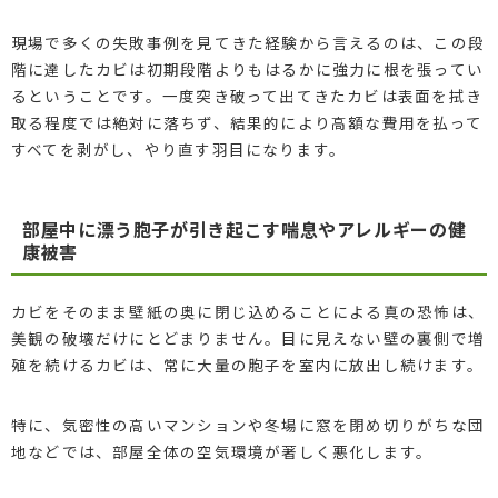
現場で多くの失敗事例を見てきた経験から言えるのは、この段
階に達したカビは初期段階よりもはるかに強力に根を張ってい
るということです。一度突き破って出てきたカビは表面を拭き
取る程度では絶対に落ちず、結果的により高額な費用を払って
すべてを剥がし、やり直す羽目になります。
部屋中に漂う胞子が引き起こす喘息やアレルギーの健
康被害
カビをそのまま壁紙の奥に閉じ込めることによる真の恐怖は、
美観の破壊だけにとどまりません。目に見えない壁の裏側で増
殖を続けるカビは、常に大量の胞子を室内に放出し続けます。
特に、気密性の高いマンションや冬場に窓を閉め切りがちな団
地などでは、部屋全体の空気環境が著しく悪化します。