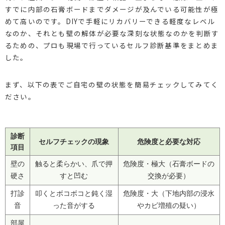
すでに内部の石膏ボードまでダメージが及んでいる可能性が極
めて高いのです。DIYで手軽にリカバリーできる軽度なレベル
なのか、それとも壁の解体が必要な深刻な状態なのかを判断す
るための、プロも現場で行っているセルフ診断基準をまとめま
した。
まず、以下の表でご自宅の壁の状態を簡易チェックしてみてく
ださい。
診断
セルフチェックの現象
危険度と必要な対応
項目
壁の
触ると柔らかい、爪で押
危険度・極大（石膏ボードの
硬さ
すと凹む
交換が必要）
打診
叩くとボコボコと鈍く湿
危険度・大（下地内部の浸水
音
った音がする
やカビ増殖の疑い）
部屋