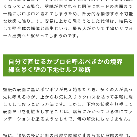
くなっている場合、壁紙が剥がれると同時にボードの表面まで
一緒にボロボロと崩れてしまうため、部分的な補修すら不可能
な状態に陥ります。安易に上から隠そうとした代償は、結果と
して壁全体の解体と再生という、最も大がかりで手痛いリフォ
ーム出費へと繋がってしまうのです。
自分で直せるかプロを呼ぶべきかの境界
線を暴く壁の下地セルフ診断
壁紙の表面に黒いポツポツが見え始めたとき、多くの人が真っ
先に考えるのが、上からお気に入りのクロスを貼って手軽に隠
してしまおうという方法です。しかし、下地の状態を無視して
表面だけを化粧直しすることは、病気にかかっている体にファ
ンデーションを塗るようなもので、何の解決にもなりません。
特に、湿気の多い北側の部屋や結露が止まらない窓際の壁は、