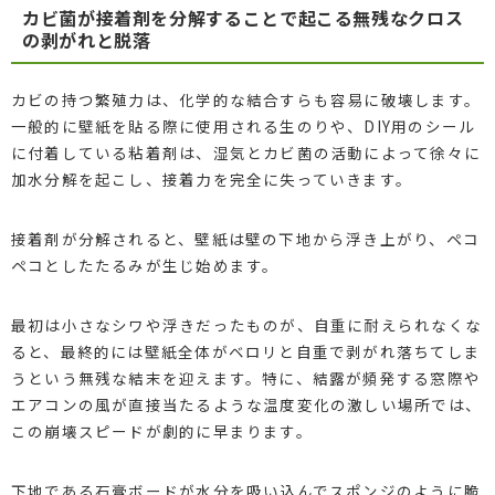
カビ菌が接着剤を分解することで起こる無残なクロス
の剥がれと脱落
カビの持つ繁殖力は、化学的な結合すらも容易に破壊します。
一般的に壁紙を貼る際に使用される生のりや、DIY用のシール
に付着している粘着剤は、湿気とカビ菌の活動によって徐々に
加水分解を起こし、接着力を完全に失っていきます。
接着剤が分解されると、壁紙は壁の下地から浮き上がり、ペコ
ペコとしたたるみが生じ始めます。
最初は小さなシワや浮きだったものが、自重に耐えられなくな
ると、最終的には壁紙全体がベロリと自重で剥がれ落ちてしま
うという無残な結末を迎えます。特に、結露が頻発する窓際や
エアコンの風が直接当たるような温度変化の激しい場所では、
この崩壊スピードが劇的に早まります。
下地である石膏ボードが水分を吸い込んでスポンジのように脆