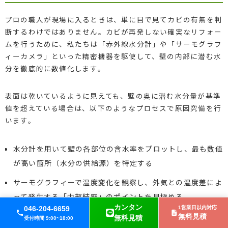
プロの職人が現場に入るときは、単に目で見てカビの有無を判
断するわけではありません。カビが再発しない確実なリフォー
ムを行うために、私たちは「赤外線水分計」や「サーモグラフ
ィーカメラ」といった精密機器を駆使して、壁の内部に潜む水
分を徹底的に数値化します。
表面は乾いているように見えても、壁の奥に潜む水分量が基準
値を超えている場合は、以下のようなプロセスで原因究備を行
います。
水分計を用いて壁の各部位の含水率をプロットし、最も数値
が高い箇所（水分の供給源）を特定する
サーモグラフィーで温度変化を観察し、外気との温度差によ
って発生する「内部結露」のポイントを見極める
カンタン
046-204-6659
1営業日以内対応
外壁クラックや屋根からの雨漏りルートを特定し、内装工事
無料見積
無料見積
受付時間 9:00~18:00