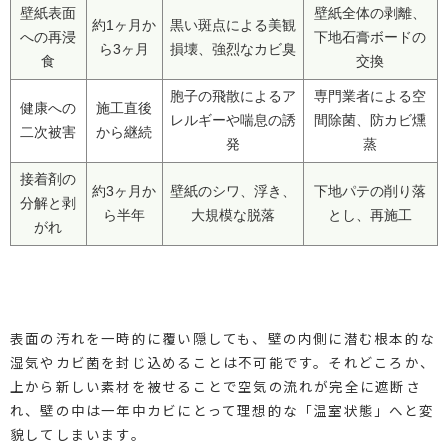
壁紙表面
壁紙全体の剥離、
約1ヶ月か
黒い斑点による美観
への再浸
下地石膏ボードの
ら3ヶ月
損壊、強烈なカビ臭
食
交換
胞子の飛散によるア
専門業者による空
健康への
施工直後
レルギーや喘息の誘
間除菌、防カビ燻
二次被害
から継続
発
蒸
接着剤の
約3ヶ月か
壁紙のシワ、浮き、
下地パテの削り落
分解と剥
ら半年
大規模な脱落
とし、再施工
がれ
表面の汚れを一時的に覆い隠しても、壁の内側に潜む根本的な
湿気やカビ菌を封じ込めることは不可能です。それどころか、
上から新しい素材を被せることで空気の流れが完全に遮断さ
れ、壁の中は一年中カビにとって理想的な「温室状態」へと変
貌してしまいます。