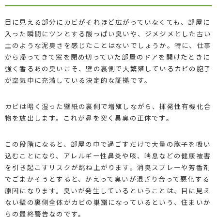
目に見える部分にカビがそれほど広がっていなくても、部屋に
入った瞬間にツンとする酸っぱい臭いや、ジメジメとした古い
土のような泥臭さを感じたことはないでしょうか。特に、仕事
から帰ってきて窓を閉め切っていた部屋のドアを開けたときに
強く香るあの臭いこそ、壁の裏側で大繁殖しているカビの胞子
が空気中に充満している決定的な証拠です。
カビは暗く湿った壁紙の裏側で増殖しながら、揮発性有機化合
物を放出します。これが鼻を突く異臭の正体です。
この段階になると、部屋の中で過ごすだけで大量の胞子を吸い
込むことになり、アレルギー性鼻炎や咳、喘息などの健康被害
を引き起こすリスクが跳ね上がります。消臭スプレーや芳香剤
でごまかそうとすると、かえって臭いが混ざり合って悪化する
原因になります。臭いが発生しているということは、目に見え
ない壁の裏側全体がカビの巣窟になっているという、住まいか
らの最終警告なのです。