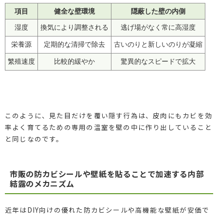
項目
健全な壁環境
隠蔽した壁の内側
湿度
換気により調整される
逃げ場がなく常に高湿度
栄養源
定期的な清掃で除去
古いのりと新しいのりが凝縮
繁殖速度
比較的緩やか
驚異的なスピードで拡大
このように、見た目だけを覆い隠す行為は、皮肉にもカビを効
率よく育てるための専用の温室を壁の中に作り出していること
と同じなのです。
市販の防カビシールや壁紙を貼ることで加速する内部
結露のメカニズム
近年はDIY向けの優れた防カビシールや高機能な壁紙が安価で