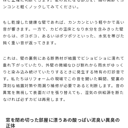
ンコンと軽くノックしてみてください。
もし乾燥した健康な壁であれば、カンカンという軽やかで高い
音が響きます。一方で、カビの温床となり水分を含みきった壁
からは、ボコボコ、あるいはポツポツといった、水気を帯びた
鈍く重い音が返ってきます。
これは、壁の裏側にある断熱材が結露でビショビショに濡れて
垂れ下がっていたり、外壁の微細なひび割れから雨水がゆっく
りと染み込み続けていたりするときに発生する特有の打診音で
す。私たちはリフォームの現場でこの音を聞いた瞬間、壁裏の
深刻な結露対策や雨漏り補修が必要であると判断します。音の
異常を無視して表面だけを張り替えても、湿気の供給源を断た
なければ必ずカビは再発します。
窓を閉め切った部屋に漂うあの酸っぱい泥臭い異臭の
正体