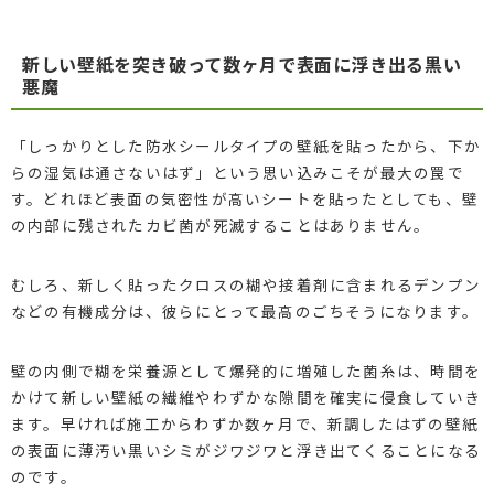
新しい壁紙を突き破って数ヶ月で表面に浮き出る黒い
悪魔
「しっかりとした防水シールタイプの壁紙を貼ったから、下か
らの湿気は通さないはず」という思い込みこそが最大の罠で
す。どれほど表面の気密性が高いシートを貼ったとしても、壁
の内部に残されたカビ菌が死滅することはありません。
むしろ、新しく貼ったクロスの糊や接着剤に含まれるデンプン
などの有機成分は、彼らにとって最高のごちそうになります。
壁の内側で糊を栄養源として爆発的に増殖した菌糸は、時間を
かけて新しい壁紙の繊維やわずかな隙間を確実に侵食していき
ます。早ければ施工からわずか数ヶ月で、新調したはずの壁紙
の表面に薄汚い黒いシミがジワジワと浮き出てくることになる
のです。