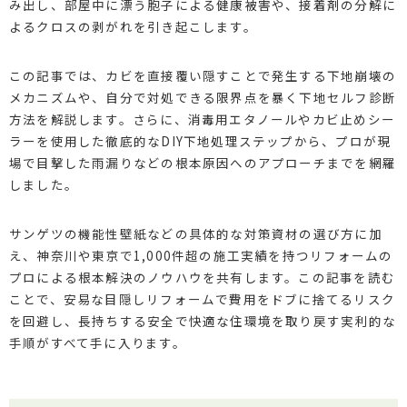
み出し、部屋中に漂う胞子による健康被害や、接着剤の分解に
よるクロスの剥がれを引き起こします。
この記事では、カビを直接覆い隠すことで発生する下地崩壊の
メカニズムや、自分で対処できる限界点を暴く下地セルフ診断
方法を解説します。さらに、消毒用エタノールやカビ止めシー
ラーを使用した徹底的なDIY下地処理ステップから、プロが現
場で目撃した雨漏りなどの根本原因へのアプローチまでを網羅
しました。
サンゲツの機能性壁紙などの具体的な対策資材の選び方に加
え、神奈川や東京で1,000件超の施工実績を持つリフォームの
プロによる根本解決のノウハウを共有します。この記事を読む
ことで、安易な目隠しリフォームで費用をドブに捨てるリスク
を回避し、長持ちする安全で快適な住環境を取り戻す実利的な
手順がすべて手に入ります。