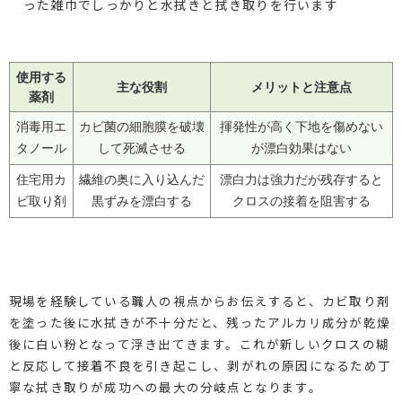
った雑巾でしっかりと水拭きと拭き取りを行います
使用する
主な役割
メリットと注意点
薬剤
消毒用エ
カビ菌の細胞膜を破壊
揮発性が高く下地を傷めない
タノール
して死滅させる
が漂白効果はない
住宅用カ
繊維の奥に入り込んだ
漂白力は強力だが残存すると
ビ取り剤
黒ずみを漂白する
クロスの接着を阻害する
現場を経験している職人の視点からお伝えすると、カビ取り剤
を塗った後に水拭きが不十分だと、残ったアルカリ成分が乾燥
後に白い粉となって浮き出てきます。これが新しいクロスの糊
と反応して接着不良を引き起こし、剥がれの原因になるため丁
寧な拭き取りが成功への最大の分岐点となります。