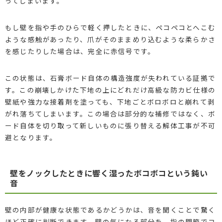
ってしまいます。
もし壁を指や手のひらで軽く押したときに、ペコペコとへこむ
ような感触があったり、爪がそのままめり込むような柔らかさ
を感じたりした場合は、完全に赤信号です。
この状態は、石膏ボード自体の構造強度が失われている証拠で
す。この崩壊しかけた下地の上にどれだけ高級な防カビ仕様の
壁紙や強力な接着剤を塗っても、下地ごとボロボロと崩れて剥
がれ落ちてしまいます。この場合は部分的な補修ではなく、ボ
ード自体を切り取って新しいものに張り替える解体工事が不可
避となります。
壁をノックしたときに響く湿ったボコボコという鈍い
音
壁の内部が健康な状態であるかどうかは、音を聞くことで驚く
ほど正確に判断できます。壁の気になる部分を、指の関節でコ