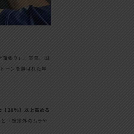
全面張り」。実際、国
ートーンを選ばれた年
【20％】以上高める
ると「想定外のムラや