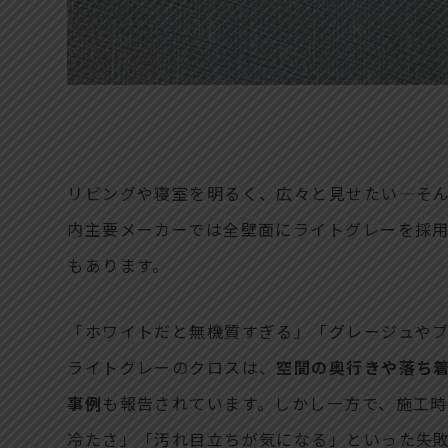
リビングや寝室を明るく、広々と見せたい—そ
内主要メーカーでは全壁面にライトグレーを採用
もあります。
「ホワイトだと無機質すぎる」「グレージュや
ライトグレーのクロスは、
空間の奥行きや落ち着
事例
も報告されています。しかし一方で、施工
冷たさ」「汚れ目立ちが気になる」といった失