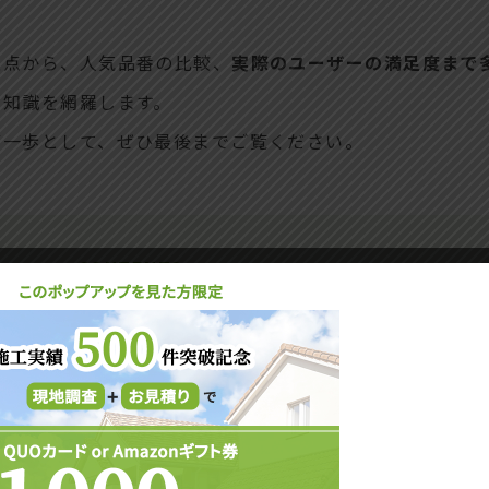
意点から、人気品番の比較、
実際のユーザーの満足度まで
全知識を網羅します。
第一歩として、ぜひ最後までご覧ください。
CONTENTS
と基礎知識
 – ライトグレーの色味が部屋の奥行きや落ち着きを与える効果を
で失敗を防ぐ – 複数カラーとの色調比較のポイントや、実際の施