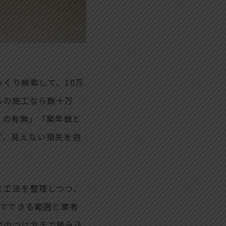
くり検索して、10万
らの施工なら数十万
リの有無」「築年数と
ど、見えない損失を抱
と工法を整理しつつ、
ーでできる範囲と業者
位のつけ方まで踏み込