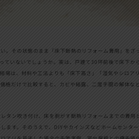
い。その状態のまま「床下断熱のリフォーム費用」をざっ
まっていないでしょうか。実は、戸建て30坪前後で床下か
う相場は、材料や工法よりも「床下高さ」「湿気やシロア
ま価格だけで比較すると、カビや結露、二度手間の解体な
ウレタン吹き付け、床を剥がす断熱リフォームまでの費用
します。そのうえで、DIYやカインズなどホームセンタ
シロアリを見逃した場合の失敗事例、窓や屋根との優先順