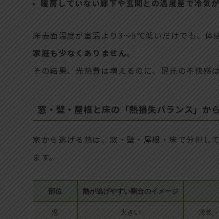
暖房していない廊下や玄関との温度差で冷気
床表面温度が室温より3〜5℃低いだけでも、体
家庭も少なくありません
。
その結果、光熱費は増えるのに、足元の不快感
窓・壁・屋根と床の「熱損失バランス」か
家から逃げる熱は、窓・壁・屋根・床で分担し
ます。
部位
熱が逃げやすい割合のイメージ
窓
大きい
冷気