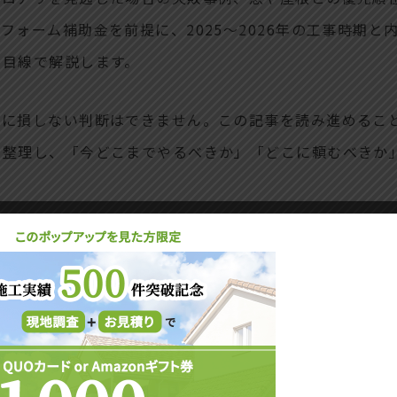
ォーム補助金を前提に、2025〜2026年の工事時期と
場目線で解説します。
当に損しない判断はできません。この記事を読み進めるこ
に整理し、「今どこまでやるべきか」「どこに頼むべきか
CONTENTS
下断熱のリフォーム費用から逆算して快適な住まいを考える
断熱不足が与える影響