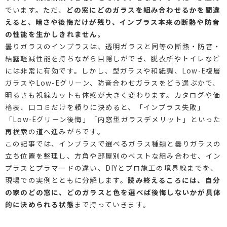
でいます。ただ、
どの窓にどのガラスを組み合わせるかを間違
えると、暗さや後悔だけが残り、インプラス本来の断熱や防音
の性能を生かしきれません。
曇りガラスのインプラスは、透明ガラスと同等の断熱・防音・
結露軽減性能を持ちながら目隠しができ、脱衣所やトイレなど
には非常に有効です。しかし、型ガラスや和紙調、Low-E複層
ガラスやLow-Eグリーン、防音合わせガラスをどう選ぶかで、
明るさも視線カットも体感が大きく変わります。カタログや価
格表、口コミだけを頼りに決めると、「インプラス失敗」
「Low-Eグリーン後悔」「内窓型ガラスデメリット」といった
再検索の道へ進みがちです。
この記事では、インプラスで選べるガラス種類と曇りガラスの
立ち位置を整理し、方角や部屋別のベストな組み合わせ、イン
プラスとプラマードの違い、DIYとプロ施工の境界線までを、
現場での実例とともに分解します。
読み終えるころには、自分
の家のどの窓に、どのガラスと色を選べば後悔しないかが具体
的に決められる状態
まで持っていきます。