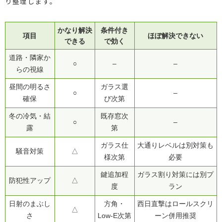
り整理します。
かなり解決
条件付き
項目
ほぼ解決できない
できる
で効く
道路・隣家か
○
–
–
らの視線
昼間の明るさ
ガラス選
○
–
確保
び次第
冬の冷気・結
既存窓次
○
–
露
第
ガラス仕
大通りレベルは別対策も
騒音対策
△
様次第
必要
鍵追加程
ガラス割り対策には別プ
防犯性アップ
△
度
ラン
日射のまぶし
方角・
西日直撃はロールスクリ
△
さ
Low-E次第
ーン併用推奨