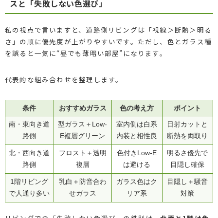
スと「失敗しない色選び」
私の視点で言いますと、道路側リビングは「視線＞断熱＞明る
さ」の順に優先度が上がりやすいです。ただし、色とガラス種
を誤ると一気に“昼でも薄暗い部屋”になります。
代表的な組み合わせを整理します。
条件
おすすめガラス
色の考え方
ポイント
南・東向き道
型ガラス＋Low-
室内側は白系
日射カットと
路側
E複層グリーン
内装と相性良
断熱を両取り
北・西向き道
フロスト＋透明
色付きLow-E
明るさ優先で
路側
複層
は避ける
目隠し確保
1階リビング
乳白＋防音合わ
ガラス色はク
目隠し＋騒音
で人通り多い
せガラス
リア系
対策
リビングでの「失敗しない色選び」の鉄則は、
北面と1階は色