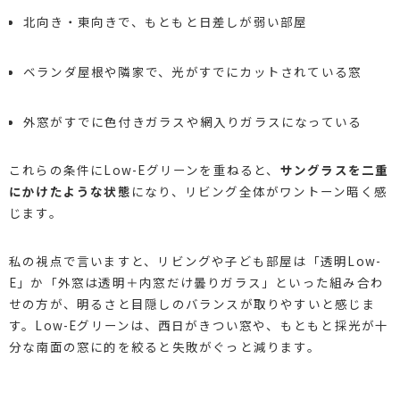
北向き・東向きで、もともと日差しが弱い部屋
ベランダ屋根や隣家で、光がすでにカットされている窓
外窓がすでに色付きガラスや網入りガラスになっている
これらの条件にLow-Eグリーンを重ねると、
サングラスを二重
にかけたような状態
になり、リビング全体がワントーン暗く感
じます。
私の視点で言いますと、リビングや子ども部屋は「透明Low-
E」か「外窓は透明＋内窓だけ曇りガラス」といった組み合わ
せの方が、明るさと目隠しのバランスが取りやすいと感じま
す。Low-Eグリーンは、西日がきつい窓や、もともと採光が十
分な南面の窓に的を絞ると失敗がぐっと減ります。