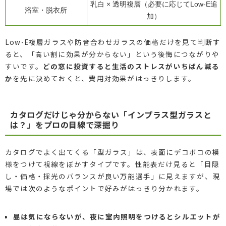
乳白 × 透明複層（必要に応じてLow-E追
浴室・脱衣所
加）
Low-E複層ガラスや防音合わせガラスの価格だけを見て判断す
ると、「高い割に効果が分からない」という後悔につながりや
すいです。
どの窓に投資すると生活のストレスがいちばん減る
か
を先に決めておくと、費用対効果がはっきりします。
カタログだけじゃ分からない「インプラス型ガラスと
は？」をプロの目線で深掘り
カタログでよく出てくる「型ガラス」は、表面にデコボコの模
様をつけて視線をぼかすタイプです。性能表だけ見ると「目隠
し・価格・採光のバランスが良い万能選手」に見えますが、現
場では次のようなポイントで好みがはっきり分かれます。
昼は気にならないが、夜に室内照明をつけるとシルエットが