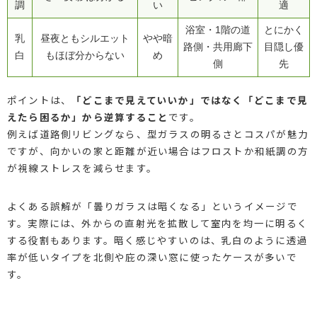
調
い
適
浴室・1階の道
とにかく
乳
昼夜ともシルエット
やや暗
路側・共用廊下
目隠し優
白
もほぼ分からない
め
側
先
ポイントは、
「どこまで見えていいか」ではなく「どこまで見
えたら困るか」から逆算すること
です。
例えば道路側リビングなら、型ガラスの明るさとコスパが魅力
ですが、向かいの家と距離が近い場合はフロストか和紙調の方
が視線ストレスを減らせます。
よくある誤解が「曇りガラスは暗くなる」というイメージで
す。実際には、外からの直射光を拡散して室内を均一に明るく
する役割もあります。暗く感じやすいのは、乳白のように透過
率が低いタイプを北側や庇の深い窓に使ったケースが多いで
す。