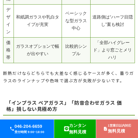
デ
ベーシック
ザ
和紙調ガラスや乳白タ
道路側は“ハーフ目隠
な型ガラス
イ
イプが充実
し”案も検討
中心
ン
価
「全部ハイグレー
ガラスオプションで幅
比較的シン
格
ド」より窓ごとメリ
が出やすい
プル
帯
ハリ
断熱だけならどちらでも大差なく感じるケースが多く、曇りガ
ラスのラインナップや色味で選ぶ方が失敗が少ないです。
「インプラス ペアガラス」「防音合わせガラス 価
格」損しない見極め方
ガラス種別は「何を一番ストレスに感じているか」で決めるの
カンタン
046-204-6659
1営業日以内対応
無料見積
無料見積
が正解に近づきます。
受付時間 9:00~18:00