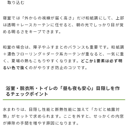
取り込む
寝室では「外からの視線が届く高さ」だけ和紙調にして、上部
は透明＋レースカーテンに任せると、朝の光でしっかり目が覚
める明るさをキープできます。
和室の場合は、障子やふすまとのバランスも重要です。和紙調
＋濃色フローリング＋ダーク系カーテンが重なると、一気に重
く、夏場の熱もこもりやすくなります。
どこか1要素は必ず明
るい色で抜く
のがやりすぎ防止のコツです。
浴室・脱衣所・トイレの「昼も夜も安心」目隠しを作
るチェックポイント
水まわりは、目隠し性能と断熱性能に加えて「カビと結露対
策」がセットで求められます。ここを外すと、せっかくの内窓
が掃除の手間を増やす原因になります。