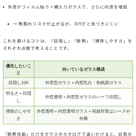
外窓がフィルム貼り＋網入りガラスで、さらに内窓を増設
→ 熱割れリスクが上がるが、DIYだと気づきにくい
これを避けるコツは、「目隠し」「断熱」「掃除しやすさ」を
それぞれ点数で考えることです。
優先したいこ
向いているガラス構成
と
目隠し100
外窓型ガラス＋内窓乳白・和紙調ガラス
明るさ＋目隠
外窓透明＋内窓型ガラスのハーフ目隠し
し
掃除のしやす
外窓透明＋内窓透明ガラス＋視線対策はレースや
さ
外構
「断熱性能」だけをガラスのカタログで追いかけると、日常の