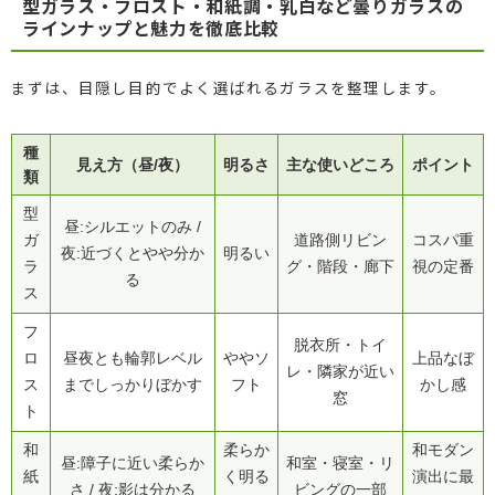
型ガラス・フロスト・和紙調・乳白など曇りガラスの
ラインナップと魅力を徹底比較
まずは、目隠し目的でよく選ばれるガラスを整理します。
種
見え方（昼/夜）
明るさ
主な使いどころ
ポイント
類
型
昼:シルエットのみ /
ガ
道路側リビン
コスパ重
夜:近づくとやや分か
明るい
ラ
グ・階段・廊下
視の定番
る
ス
フ
脱衣所・トイ
ロ
昼夜とも輪郭レベル
ややソ
上品なぼ
レ・隣家が近い
ス
までしっかりぼかす
フト
かし感
窓
ト
和
柔らか
和モダン
昼:障子に近い柔らか
和室・寝室・リ
紙
く明る
演出に最
さ / 夜:影は分かる
ビングの一部