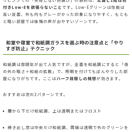
付きLow-Eを欲張らないこと
です。Low-Eグリーンは性能は
高い反面、外も内もグレーがかった印象になりやすく、もとも
と暗い部屋では後悔の声が出やすいゾーンです。
和室や寝室で和紙調ガラスを選ぶ時の注意点と「やり
すぎ防止」テクニック
和紙調は雰囲気が出て人気ですが、全面を和紙調にすると「夜
の外の暗さ＋和紙の拡散」で、照明を付けてもぼんやりした部
屋になりがちです。ここは
ハーフ目隠しの発想
が効きます。
おすすめは次の2パターンです。
腰から下だけ和紙調、上は透明またはフロスト
掃き出し窓は中央だけ和紙調、両端は透明で外のグリーンを