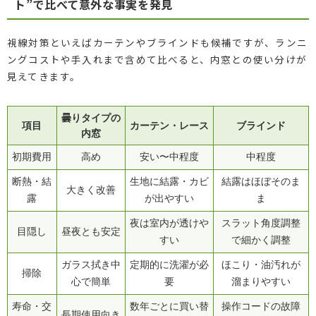
ト”で比べて意外な事実を発見
視線対策といえばカーテンやブラインドも候補ですが、ランニ
ングコストや手入れまで含めて比べると、内窓との使い分けが
見えてきます。
曇りタイプの
項目
カーテン・レース
ブラインド
内窓
初期費用
高め
安い〜中程度
中程度
断熱・結
生地に結露・カビ
結露はほぼそのま
大きく改善
露
が出やすい
ま
夜は室内が透けや
スラット角度調整
目隠し
昼夜とも安定
すい
で細かく調整
ガラス拭き中
定期的に洗濯が必
ほこり・油汚れが
掃除
心で簡単
要
溜まりやすい
寿命・交
数年ごとに買い替
操作コードの故障
長期使用向き