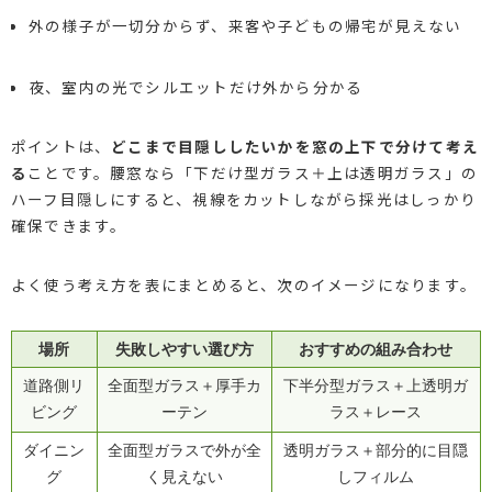
外の様子が一切分からず、来客や子どもの帰宅が見えない
夜、室内の光でシルエットだけ外から分かる
ポイントは、
どこまで目隠ししたいかを窓の上下で分けて考え
る
ことです。腰窓なら「下だけ型ガラス＋上は透明ガラス」の
ハーフ目隠しにすると、視線をカットしながら採光はしっかり
確保できます。
よく使う考え方を表にまとめると、次のイメージになります。
場所
失敗しやすい選び方
おすすめの組み合わせ
道路側リ
全面型ガラス＋厚手カ
下半分型ガラス＋上透明ガ
ビング
ーテン
ラス＋レース
ダイニン
全面型ガラスで外が全
透明ガラス＋部分的に目隠
グ
く見えない
しフィルム