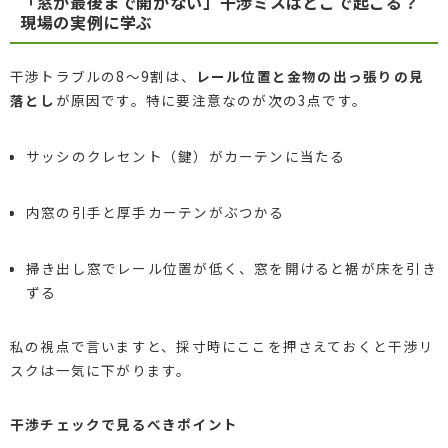
「窓が最後まで開かない」干渉ミスはどこで起こる？
現場の実例に学ぶ
干渉トラブルの8～9割は、
レール位置と金物の出っ張りの見
落とし
が原因です。特に要注意なのが次の3点です。
サッシのクレセント（鍵）がカーテンに当たる
内窓の引手と厚手カーテンがぶつかる
掃き出し窓でレール位置が低く、窓を開けると裾が床を引き
ずる
私の視点で言いますと、採寸時にここを押さえておくと干渉リ
スクは一気に下がります。
干渉チェックで見るべきポイント