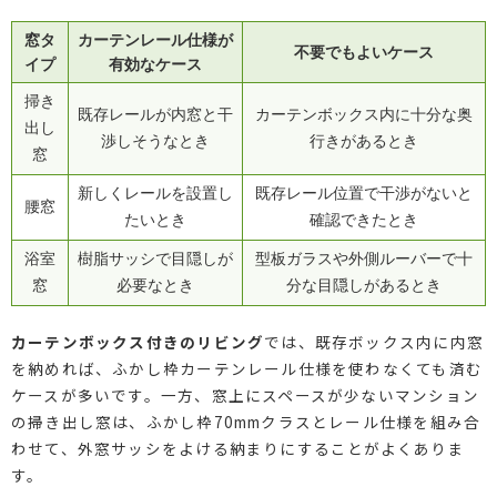
窓タ
カーテンレール仕様が
不要でもよいケース
イプ
有効なケース
掃き
既存レールが内窓と干
カーテンボックス内に十分な奥
出し
渉しそうなとき
行きがあるとき
窓
新しくレールを設置し
既存レール位置で干渉がないと
腰窓
たいとき
確認できたとき
浴室
樹脂サッシで目隠しが
型板ガラスや外側ルーバーで十
窓
必要なとき
分な目隠しがあるとき
カーテンボックス付きのリビング
では、既存ボックス内に内窓
を納めれば、ふかし枠カーテンレール仕様を使わなくても済む
ケースが多いです。一方、窓上にスペースが少ないマンション
の掃き出し窓は、ふかし枠70mmクラスとレール仕様を組み合
わせて、外窓サッシをよける納まりにすることがよくありま
す。