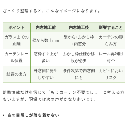
ざっくり整理すると、こんなイメージになります。
ポイント
内窓施工前
内窓施工後
影響すること
ガラスまでの
壁から+ふかし枠
カーテンの膨
壁から数十mm
距離
+内窓分
らみ方
カーテンレー
窓枠すぐ上が
ふかし枠仕様か移
レール再利用
ル位置
多い
設が必要
可否
外窓側に発生
条件次第で内窓側
カビ・におい
結露の出方
しやすい
にも
リスク
断熱性能だけを信じて「もうカーテン不要でしょ」と考える方
もいますが、現場では次の声がかなり多いです。
夜の
目隠しが落ち着かない