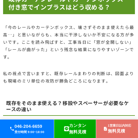
付き窓でインプラスはどう収める？
「今のレールやカーテンボックス、壊さずそのまま使えたら最
高…」と思いながらも、本当に干渉しないか不安になる方が多
いです。ここを読み飛ばすと、工事当日に「窓が全開しない」
「レールが曲がった」という残念な結果になりやすいゾーンで
す。
私の視点で言いますと、既存レールまわりの判断は、図面より
も現場のミリ単位の攻防が勝負どころになります。
既存をそのまま使える？移設やスペーサーが必要なケ
ースの違い
ポイントは「外窓サッシから室内側までの寸法」と「レール位
カンタン
046-204-6659
1営業日以内対応
無料見積
無料見積
置」です。ざっくり見分ける基準は次の通りです。
受付時間 9:00~18:00