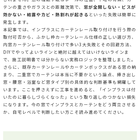
テンの重さやガラスとの距離次第で、
窓が全開しない・ビスが
効かない・結露やカビ・熱割れが起きる
といった失敗は簡単に
発生します。
本記事では、インプラスにカーテンレール取り付けを行う際の
取付可否から、ふかし枠カーテンレール仕様の正しい選び方、
内窓カーテンレール取り付けで多い3大失敗とその回避方法、
DIYでやってよいラインと絶対に越えてはいけないラインま
で、施工説明書では分からない実務ロジックを整理しました。
さらに、既存カーテンレールやカーテンボックスがある窓の納
まり、二重窓でカーテンは本当に不要かという論点、掃き出し
窓・腰窓・浴室など窓タイプ別の具体的な判断基準も網羅して
います。ここを押さえずに工事を進めると、「インプラスは付
いたのに暮らしづらくなった」という取り返しのつかない損失
になります。今の窓でインプラスとカーテンをどう両立させる
か、自宅レベルで判断したい方こそ読み進めてください。