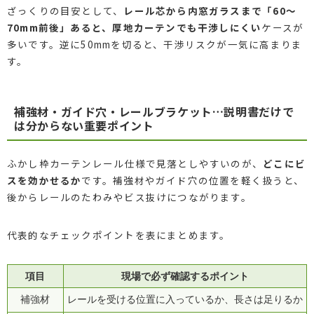
ざっくりの目安として、
レール芯から内窓ガラスまで「60〜
70mm前後」あると、厚地カーテンでも干渉しにくい
ケースが
多いです。逆に50mmを切ると、干渉リスクが一気に高まりま
す。
補強材・ガイド穴・レールブラケット…説明書だけで
は分からない重要ポイント
ふかし枠カーテンレール仕様で見落としやすいのが、
どこにビ
スを効かせるか
です。補強材やガイド穴の位置を軽く扱うと、
後からレールのたわみやビス抜けにつながります。
代表的なチェックポイントを表にまとめます。
項目
現場で必ず確認するポイント
補強材
レールを受ける位置に入っているか、長さは足りるか