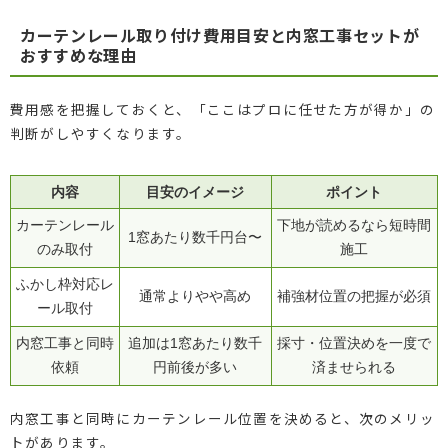
カーテンレール取り付け費用目安と内窓工事セットが
おすすめな理由
費用感を把握しておくと、「ここはプロに任せた方が得か」の
判断がしやすくなります。
内容
目安のイメージ
ポイント
カーテンレール
下地が読めるなら短時間
1窓あたり数千円台〜
のみ取付
施工
ふかし枠対応レ
通常よりやや高め
補強材位置の把握が必須
ール取付
内窓工事と同時
追加は1窓あたり数千
採寸・位置決めを一度で
依頼
円前後が多い
済ませられる
内窓工事と同時にカーテンレール位置を決めると、次のメリッ
トがあります。