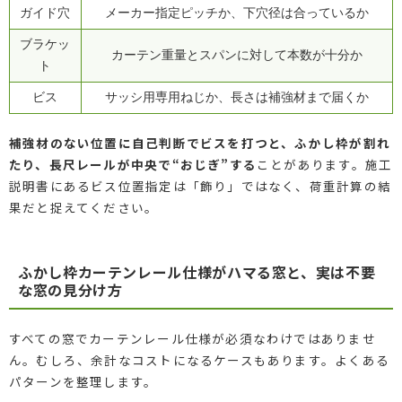
ガイド穴
メーカー指定ピッチか、下穴径は合っているか
ブラケッ
カーテン重量とスパンに対して本数が十分か
ト
ビス
サッシ用専用ねじか、長さは補強材まで届くか
補強材のない位置に自己判断でビスを打つと、ふかし枠が割れ
たり、長尺レールが中央で“おじぎ”する
ことがあります。施工
説明書にあるビス位置指定は「飾り」ではなく、荷重計算の結
果だと捉えてください。
ふかし枠カーテンレール仕様がハマる窓と、実は不要
な窓の見分け方
すべての窓でカーテンレール仕様が必須なわけではありませ
ん。むしろ、余計なコストになるケースもあります。よくある
パターンを整理します。