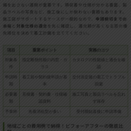
備を出さない運用が重要です。領収書や仕様が分かる書面、製
品ラベルの写真など、施工後にしか揃わない書類もあります。
施工店がサポートするケースが一般的なので、
申請締切までの
余裕
と
対象仕様の適合
を先に確認し、還元額が高くなる窓の優
先順位を決めて着工計画を立ててください。
項目
重要ポイント
実務のコツ
対象条
指定断熱性能の内窓・ガ
カタログの性能値と適合を確
件
ラス
認
申請時
着工前や契約後申請が基
交付決定後の着工でトラブル
期
本
回避
必要書
見積書・契約書・仕様確
施工写真と製品ラベルを忘れ
類
認資料
ず保存
予算枠
先着消化型が多い
受付開始直後に申請準備
地域ごとの費用例で納得！ビフォーアフターの徹底比