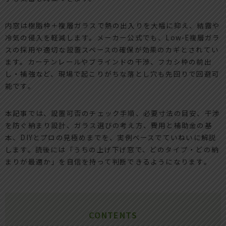
内窓は樹脂枠＋複層ガラスで熱の出入りを大幅に抑え、結露や
冷気の侵入を軽減します。メーカー公式でも、Low-E複層ガラ
スの採用や適切な設置スペースの確保が効果のカギとされてい
ます。カーテンレールやブラインドの干渉、フカシ枠の前出
し・補強など、現場で起こりがちな落とし穴も先回りで回避可
能です。
本記事では、設置可否のチェック手順、必要寸法の目安、干渉
を防ぐ納まり設計、ガラス選びの考え方、費用と補助金の基
本、DIYとプロの見極めまでを、実例ベースでていねいに解説
します。読後には「うちの上げ下げ窓で、どのタイプ・どの納
まりが最適か」を自信を持って判断できるようになります。
CONTENTS