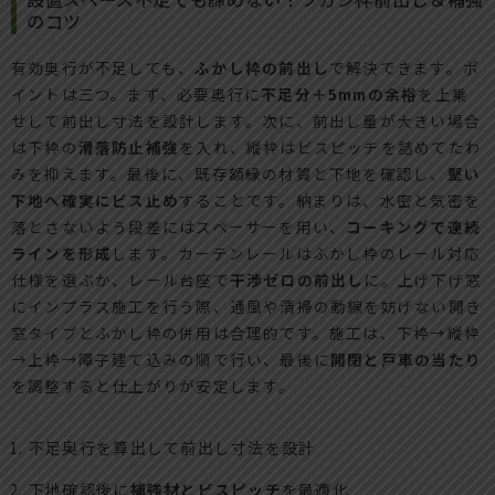
のコツ
有効奥行が不足しても、
ふかし枠の前出し
で解決できます。ポ
イントは三つ。まず、必要奥行に
不足分＋5mmの余裕
を上乗
せして前出し寸法を設計します。次に、前出し量が大きい場合
は下枠の
滑落防止補強
を入れ、縦枠はビスピッチを詰めてたわ
みを抑えます。最後に、既存額縁の材質と下地を確認し、
堅い
下地へ確実にビス止め
することです。納まりは、水密と気密を
落とさないよう段差にはスペーサーを用い、
コーキングで連続
ラインを形成
します。カーテンレールはふかし枠のレール対応
仕様を選ぶか、レール台座で
干渉ゼロの前出し
に。上げ下げ窓
にインプラス施工を行う際、通風や清掃の動線を妨げない開き
窓タイプとふかし枠の併用は合理的です。施工は、下枠→縦枠
→上枠→障子建て込みの順で行い、最後に
開閉と戸車の当たり
を調整すると仕上がりが安定します。
不足奥行を算出して前出し寸法を設計
下地確認後に
補強材とビスピッチ
を最適化