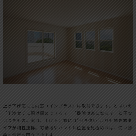
上げ下げ窓にも内窓（インプラス）は取付できます。とはいえ
「干渉せずに開け閉めできる？」「掃除は楽になる？」と不安
はつきもの。実は、上げ下げ窓には“引き違い”よりも
開き窓タ
イプが相性抜群
。可動域やハンドル位置を見極めれば、使い勝
手も気密も両立できます。