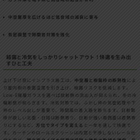
中空層厚を広げるほど低音域の減衰に寄与
気密調整で隙間音対策を強化
結露と冷気をしっかりシャットアウト！快適を生み出
すひと工夫
上げ下げ窓にインプラス施工は、
中空層と樹脂枠の断熱性
によ
り室内側の表面温度を引き上げ、結露リスクを低減します。
Low-E複層ガラスを選べば放射熱の流出入が抑えられ、冬の冷
輻射感が和らぎます。冷気対策では、ふかし枠の気密処理や下
枠のレベル出しが重要で、隙間風の進入路を断ちます。日射取
得が欲しい北面・日陰は断熱寄り、日射が強い南西面は遮熱寄
りにするなど、
方位でタイプを変える
と一年を通して快適で
す。カーテンやロールスクリーンは内窓と干渉しないレール仕
様を選び、
開き窓タイプの採用で掃除と換気の動線を確保
。最