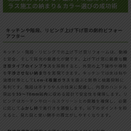
ラス施工の納まり＆カラー選びの成功術
キッチンや階段、リビング上げ下げ窓の劇的ビフォー
アフター
キッチン・階段・リビングでの上げ下げ窓リフォームは、動線
と安全、そして採光の最適化が鍵です。上げ下げ窓に最適な
開
き窓タイプのインプラス
を採用すると、外窓の上下操作や掃除
を
干渉させない納まり
を実現できます。キッチンでは水はねや
油煙対策として
Low-E複層ガラス
を選ぶと断熱と結露抑制に
有利です。階段は手すりや人の往来に配慮し、内窓のハンドル
突出を
55〜70mm以内
に収める設計で安全性を確保します。リ
ビングはカーテンやロールスクリーンとの距離を確保し、必要
に応じて
ふかし枠
で奥行きを調整します。以下のポイントを抑
えると、見た目と使い勝手の両立がしやすくなります。