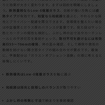
りと効果が大きく変わります。まずは目的を明確にしましょ
う。
断熱重視ならLow-E複層ガラス
、日射が強い方角には
遮
熱タイプ
が有効です。
和室なら和紙調
を選ぶと、やわらかな採
光とプライバシー配慮を両立できます。音環境を整えたい場合
は中空層厚とガラス厚のバランスが重要です。見た目はサッシ
色とカーテンの相性も検討し、ふかし枠の出寸法やカーテンレ
ールとの干渉可否を事前チェック。
取付不可を避けるには有効
奥行55〜70mmの確保
、枠の歪み確認、そして掃除や換気の
動線を妨げない開き窓タイプの組み合わせが要点です。最後
に、予算配分は「ガラス＞オプション＞装飾」の順に考えると
後悔しにくいです。
断熱優先はLow-E複層ガラス
を軸に選ぶ
和紙調は採光と目隠しのバランス
が取りやすい
ふかし枠の有無と寸法
で納まりを事前確認