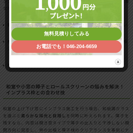
ンプラス施工の前に、
下地位置とビス固定範囲
を確認し、確実
な保持力を得ることが重要です。
移設の利点
: 既存カーテンを活かしやすく費用を抑えやすい
無料見積りしてみる
撤去の利点
: ロールスクリーン化で出幅を最小化し干渉を解
お電話でも！046-204-6659
消
判断基準
: 有効寸法、日射遮蔽、清掃性の優先度で決定
和室や小窓の障子とロールスクリーンの悩みを解決！
インプラス枠との合わせ技
和室の上げ下げ窓にインプラス施工を行う場合、和紙調ガラス
を選ぶと
柔らかな採光と目隠し
を同時に叶えられます。障子を
残すなら、内窓は開き窓タイプで障子の出入りと干渉しない開
閉方向に設定し、枠の出幅と障子桟のクリアランスを事前にチ