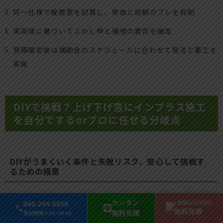
同一仕様で複数窓を試算し、単価と総額のブレを抑制
実測値に基づいてふかし枠と補強の要否を確定
見積確定後は補助金のスケジュールに合わせて発注と着工を
実施
DIYで挑戦？上げ下げ窓にインプラス施工
を自分でするorプロに任せる分岐点
DIYがうまくいく条件と失敗リスク、安心して挑戦す
るための極意
上げ下げ窓にインプラス施工をDIYで成功させるカギは、事前
カンタン
046-204-6659
1営業日以内対応
準備と手順の正確さに尽きます。まずは採寸です。障子を建て
無料見積
無料見積
受付時間 9:00~18:00
込む有効寸法を確認し、
必要奥行きは55〜70mm
を目安に、