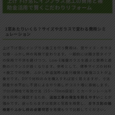
上げ下げ窓にインプラス施工の費用と補
助金活用で賢くこだわりリフォーム
1窓あたりいくら？サイズやガラスで変わる費用シミ
ュレーション
上げ下げ窓にインプラス施工を行う費用は、窓サイズ・ガラス
仕様・ふかし枠の有無で変わります。一般的には開き窓タイプ
の採用で干渉を避けつつ、Low-E複層ガラスを選ぶと断熱と遮
熱のバランスが良くなります。参考として、標準サイズの材料
＋施工で中位帯、ふかし枠追加時は奥行確保と補強コストが上
乗せです。DIYで材料のみを購入すれば安く見えますが、寸法
誤差や水平出し不良によるやり直しがコスト増に直結します。
プロは現地で有効寸法（55〜70mm目安）とカーテンレール干
渉を同時に確認するため、
追加工事の発生を抑えやすい
ことが
強みです。迷ったらまずは実測と写真を用意し、
ガラス別の価
格差
や
ふかし枠の必要可否
を見積もりで比較してください。