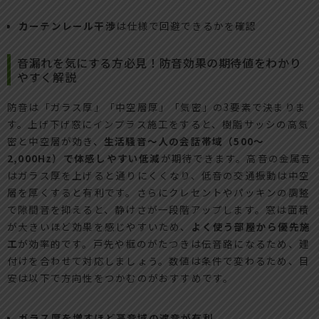
カーテンレール干渉
は仕様で回避できるかを確認
音漏れを気にする方必見！防音効果の期待値をわかり
やすく解説
防音は「ガラス厚」「中空層厚」「気密」の3要素で決まりま
す。上げ下げ窓にインプラス施工をすると、樹脂サッシの高気
密と中空層が効き、
生活騒音〜人の会話帯域（500〜
2,000Hz）で体感しやすい低減
が期待できます。高音の金属音
はガラス厚を上げると通りにくくなり、低音の交通振動は中空
層を厚くすると有利です。さらにクレセントやパッキンの調整
で隙間音を抑えると、静けさが一段階アップします。窓は面積
が大きいほど効果を感じやすいため、
よく使う部屋から優先施
工
が効率的です。戸先や框のがたつきは伝音路になるため、建
付けを合わせて対応しましょう。数値は条件で変わるため、目
安は以下で方向性をつかむのがおすすめです。
ガラス厚を増すほど高音域の遮音が有利