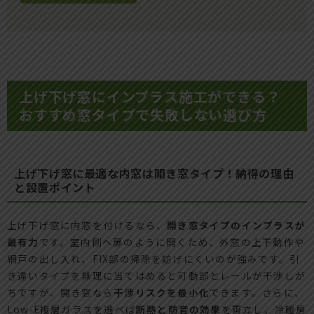
上げ下げ窓にインプラス施工ができる？
おすすめ窓タイプで失敗しない選び方
上げ下げ窓に最適な内窓は開き窓タイプ！納得の理由
と設置ポイント
上げ下げ窓に内窓を付けるなら、
開き窓タイプのインプラスが
最有力
です。室内側へ扉のように開くため、外窓の上下動作や
網戸の出し入れ、FIX部の掃除を妨げにくいのが強みです。引
き違いタイプを無理に当てはめると可動部とレールが干渉しが
ちですが、開き窓なら
干渉リスクを最小化
できます。さらに、
Low-E複層ガラスを選べば
断熱と防音の効果
を両立し、冷暖房