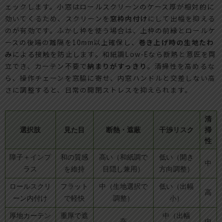
ェックします。小窓はロールスクリーンのケース厚が相対的に
効いてくるため、スクリーンを
窓枠内付け
にして出幅を抑える
のが有効です。ふかし枠を使う場合は、上枠の前縁とロールケ
ースの後端の離隔を10mm以上確保し、
巻き上げ時の生地たわ
み
による接触を防止します。和紙調Low-Eなら断熱と意匠を両
立でき、カーテン不要で
納まりがすっきり
。清掃性を高めるな
ら、操作チェーンを窓脇に寄せ、内窓ハンドルと交差しない高
さに調整すると、日常の開閉ストレスを抑えられます。
清
選択肢
見た目
断熱・遮蔽
干渉リスク
掃
性
障子＋インプ
和の質感
高い（和紙調で
低い（開き
中
ラス
を維持
目隠し兼用）
方向調整）
ロールスクリ
フラット
中（生地選択で
低い（出幅
高
ーン内付け
で軽快
調整）
小）
厚地カーテン
重厚で遮
中（出幅
高
中