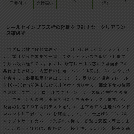
天井付け
光性高い
増）
レールとインプラス枠の隙間を見逃すな！クリアラン
ス確保術
干渉ゼロの鍵は
数値管理
です。上げ下げ窓にインプラス施工で
は、採寸から設置まで一貫してクリアランスを追従させます。
手順は次の通りです。まず1、既存レールの芯から壁面までの
奥行きを計測し、内窓枠の出幅、ハンドル突出、ふかし枠寸法
を合算して
必要離隔
を算出します。2、足りない場合はレール
を10〜30mm前進または天井付けへ切り替え、
固定下地の位置
を確認します。3、ロールスクリーンはケース厚と巻径を考慮
し、巻き上げ時の最大出量で当たりを再チェックします。4、
仮留め段階で障子開閉テストを行い、上下端での
生地バウンド
やハンドル干渉がないかを確認します。5、仕上げにエンドキ
ャップやサイドカバーで光漏れを抑え、断熱と意匠を両立しま
す。これらを守れば、断熱効果、操作性、見た目の三拍子を
高