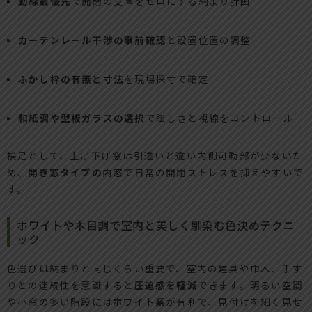
動線最優先
で開閉の支障をゼロにする納まり計画
カーテンレール干渉の事前確認
と設置位置の調整
ふかし枠の有無と寸法
を現場採寸で確定
和紙調や型板ガラスの選択
で眩しさと視線をコントロール
補足として、上げ下げ窓は引違いと違い内側可動部が少ないた
め、
開き窓タイプの内窓
で日常の開閉ストレスを抑えやすいで
す。
ホワイトや木目調で室内と美しく馴染む色決めテクニ
ック
色選びは納まりと同じくらい重要で、室内の建具や巾木、手す
りとの連続性を意識すると
圧迫感を軽減
できます。明るい空間
や小窓の多い階段には
ホワイト系
が有利で、見付けを細く見せ