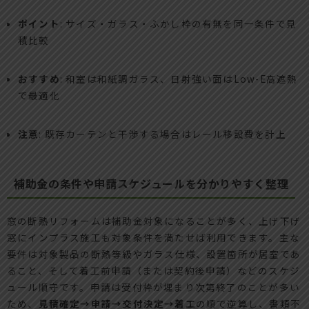
ポイント
: サイズ・ガラス・ふかし枠の有無を同一条件で見
積比較
おすすめ
: 和室は和紙調ガラス、日射強い面はLow-E高遮熱
で最適化
注意
: 既存カーテンと干渉する場合はレール移設費を計上
補助金の条件や申請スケジュールを分かりやすく整理
窓の断熱リフォームは補助金対象になることが多く、上げ下げ
窓にインプラス施工も対象条件を満たせば利用できます。主な
要件は対象製品の断熱等級やガラス仕様、設置箇所が居室であ
ること、そして着工前申請（または契約後申請）などのスケジ
ュール順守です。申請は受付枠が埋まり次第終了のことが多い
ため、
見積確定→申請→交付決定→着工
の順で逆算し、書類不