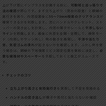
上げ下げ窓にインプラスを計画する前に、
可動域と出っ張り寸
法の確認
が肝心です。まず立ち上がり（窓台の段差）と額縁の
奥行きを測り、内窓設置後に
55〜70mm程度のクリアランス
が
確保できるかを判断します。次にハンドルやクレセント、スト
ッパーの突き出しを計測し、内窓の障子やレールと
干渉しない
ライン
を把握します。最後に外窓を全開・全閉して、掃除モー
ド（内倒しやサッシ外し）時の動きを再現し、
干渉や当たり
音、気密ゴムの潰れ
が起きないかを確認します。ふかし枠を使
う場合は、額縁の下地強度とビス固定位置を事前に決定し、
必
要な補強材やスペーサー
を手配しておくと施工がスムーズで
す。
チェックのコツ
立ち上がり高さと有効奥行き
を実測して不足を見極める
ハンドルの突き出し
が障子や見付と当たらないか確認