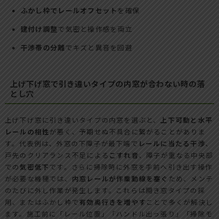
ふかし枠でレールオフセット
を確保
建付け調整
で気密と操作感を両立
干渉帯の分離
でキズと異音を回避
上げ下げ窓で引き違いタイプの内窓が合わない時の落
とし穴
上げ下げ窓に引き違いタイプの内窓を選ぶと、
上下可動と水平
レールの相性
が悪く、予期せぬ不具合に繋がることがありま
す。代表例は、外窓の下障子が最下端で
レールに当たる干渉
、
戸先のクリアランス不足による
こすれ音
、障子が重なる中央部
での
気密低下
です。さらに掃除時に外窓を手前へ引き出す操作
が必要な機種では、
内窓レールが作業動線を塞ぐ
ため、メンテ
のたびに外し作業が発生します。これらは開き窓タイプの採
用、またはふかし枠で
有効奥行きを増やす
ことで多くが解決し
ます。施工前に「レール位置」「ハンドル出っ張り」「掃除モ