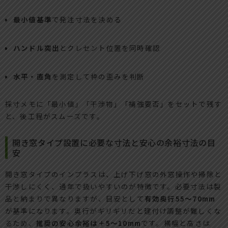
最小値基準
で発注寸法を決める
ハンドル突出
とクレセント位置を同時確認
水平・直角
を測定して枠の歪みを判断
採寸メモに「最小値」「干渉物」「補強要否」をセットで残す
と、後工程がスムーズです。
開き窓タイプ設置に必要な寸法と安心の余裕寸法の目
安
開き窓タイプのインプラスは、上げ下げ窓の外窓操作や掃除と
干渉しにくく、通年で扱いやすいのが特徴です。必要寸法は製
品と納まりで異なりますが、目安として
有効奥行55〜70mm
が基準になります。奥行がギリギリだと建付け調整が難しくな
るため、
推奨の安心余裕は＋5〜10mm
です。横幅と高さは