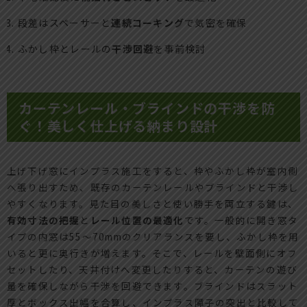
段差はスペーサーと
連続コーキング
で気密を確保
ふかし枠とレールの
干渉回避
を事前検討
カーテンレール・ブラインドの干渉を防
ぐ！美しく仕上げる納まり設計
上げ下げ窓にインプラス施工をすると、枠やふかし枠が室内側
へ張り出すため、既存のカーテンレールやブラインドと干渉し
やすくなります。見た目の美しさと使い勝手を両立する鍵は、
有効寸法の把握
と
レール位置の最適化
です。一般的に開き窓タ
イプの内窓は55〜70mmのクリアランスを要し、ふかし枠を用
いると更に奥行きが増えます。そこで、レールを壁面側にオフ
セットしたり、天井付けへ変更したりすると、カーテンの遊び
量を確保しながら干渉を回避できます。ブラインドはスラット
厚とボックス出幅を合算し、インプラス障子の突出と比較して