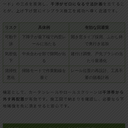
ード」の三点を実測し、
干渉がゼロになる寸法計画
を立てるこ
とが、上げ下げ窓にインプラス施工を成功へ導く近道です。
リスク
具体例
有効な回避策
可動干
下障子が最下端で内窓レ
開き窓タイプ採用、ふかし枠
渉
ールに当たる
で奥行き追加
気密低
中央合わせ部で隙間が出
建付け調整、戸先ブラシの当
下
る
たり最適化
清掃性
掃除モードで作業動線を
レール位置の再設計、工具不
悪化
塞ぐ
要の脱着計画
補足として、カーテンレールやロールスクリーンは
干渉帯から
外す再配置
が有効です。施工図で納まりを確認し、必要なら下
地補強を先に済ませると安心です。