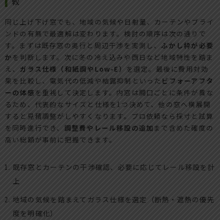
較
同じ上げ下げ窓でも、地域の気候や日射量、カーテンやブライ
ンドの有無で最適解は変わります。検討の順序は次の通りで
す。まずは既存窓の奥行と周辺干渉を実測し、
ふかし枠が必要
か
を判断します。次に冬の冷え込みや西日など地域特性を踏ま
え、
ガラス仕様（和紙調やLow-E）
を選定。最後に費用対効
果を比較し、電気代の低減や結露抑制といった
ビフォーアフタ
ーの体感
を重視して決定します。内窓は開口ごとに条件が異な
るため、代表的なサイズと仕様を1つ決めて、他の窓へ横展開
すると見積調整がしやすくなります。プロ依頼なら採寸と試算
を同時進行でき、
調整費やレール移設の追加
まで含めた確度の
高い総額が事前に把握できます。
既存窓とカーテンの干渉確認、必要に応じてレール移設を計
上
地域の気候を踏まえてガラス仕様を選定（断熱・遮熱の優先
度を明確化）