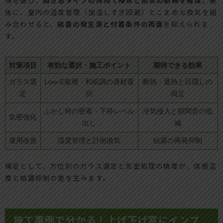
後に、室内の湿度管理（加湿しすぎ回避）とこまめな換気を組
み合わせると、
結露の発生源と付着条件の両面
を抑えられま
す。
対策項目
有効な選択・施工ポイント
期待できる効果
ガラス選
Low-E複層・和紙調の適材選
断熱・遮熱と目隠しの
定
択
両立
ふかし枠の密着・下枠レベル
冷気侵入と隙間音の低
気密強化
出し
減
運用改善
湿度管理と計画換気
結露の再発抑制
補足として、方位別のガラス選定と気密処理の精度が、体感温
度と結露抑制の差を生みます。
施工事例で分かる！上げ下げ窓にインプ