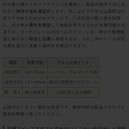
内々最小値からのクリアランスを確保し、製品の指示寸法に合
わせて
発注寸法を適正化
します。特に上げ下げ窓は上框周辺の
反りや中央たわみが出やすいので、三点計測の最小値を採用
し、
パッキン潰れを想定
して余裕を持たせるのが失敗回避の近
道です。カーテンレールやロールスクリーンは、障子の開閉軌
道に被らない
前出し位置
へ移設するか、ふかし枠のレール対応
仕様を選ぶと美観と操作性を両立できます。
項目
目安寸法
チェックポイント
有効奥行
55〜70mm
ハンドル・クレセント干渉
余裕寸法
＋5〜10mm
建付け調整用クリアランス
幅・高さ
最小値基準
三点計測と反り確認
上記はあくまで一般的な目安です。最終判断は製品カタログと
取扱説明書に従ってください。
設置スペース不足でも諦めない！フカシ枠前出し＆補強