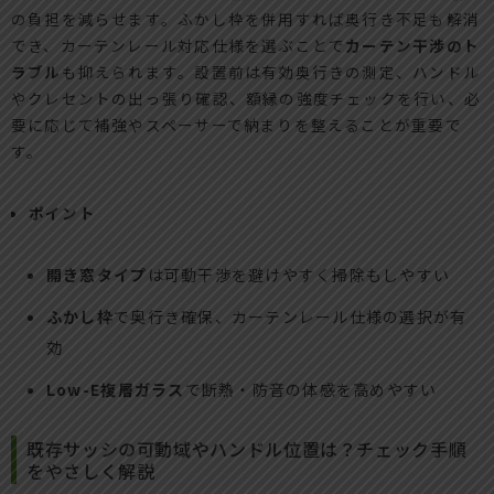
の負担を減らせます。ふかし枠を併用すれば奥行き不足も解消
でき、カーテンレール対応仕様を選ぶことで
カーテン干渉のト
ラブル
も抑えられます。設置前は有効奥行きの測定、ハンドル
やクレセントの出っ張り確認、額縁の強度チェックを行い、必
要に応じて補強やスペーサーで納まりを整えることが重要で
す。
ポイント
開き窓タイプ
は可動干渉を避けやすく掃除もしやすい
ふかし枠
で奥行き確保、カーテンレール仕様の選択が有
効
Low-E複層ガラス
で断熱・防音の体感を高めやすい
既存サッシの可動域やハンドル位置は？チェック手順
をやさしく解説