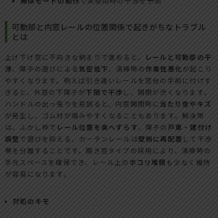
掃除モードの動作
で実使用時の干渉を予測
可動部と内窓レールの位置関係で起きがちなトラブル
とは
上げ下げ窓に不向きな納まりで進めると、
レールと可動部の干
渉
、障子の遊びによる
気密低下
、清掃時の
作業性悪化
が起こり
やすくなります。例えば引き違いレールを窓台の手前に付けす
ぎると、外窓の下障子が
下限で干渉
し、開閉が渋くなります。
ハンドルの出っ張りを見誤ると、内窓開閉時に
当たり音やキズ
が発生し、ゴム材が傷みやすくなることもあります。解決策
は、ふかし枠で
レール位置を奥へずらす
、障子の
戸車・建付け
調整
で遊びを抑える、カーテンレールは
壁側に再配置
して干渉
帯を分離することです。開き窓タイプの採用により、清掃時の
手元スペースを確保でき、レール上の
ホコリ堆積
も少なく維持
が容易になります。
対処のキモ