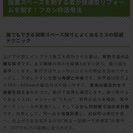
設置スペースを制する者が快適窓リフォー
ムを制す！フカシ枠活用法
誰でもできる設置スペース採寸とよくあるミスの回避
テクニック
上げ下げ窓にインプラス施工を成功させる鍵は、
有効寸法の正
確な採寸
です。まず額縁の内々を縦横3点ずつ測り、最小値を
基準にします。奥行きはサッシやハンドルの突出を含めてチェ
ックし、干渉しやすい位置は
角部と中央
です。水平器は短尺よ
り300〜400mmの磁石付きが扱いやすく、
気泡の端合わせで
誤差を抑える
のがコツ。曲尺で直角も確認します。採寸時のよ
くあるミスは、メジャーの“たわみ”、窓枠の反り未確認、既存
カーテンレールの見落とし、そして
ふかし枠前提寸法の未計画
です。対策として、同一点を
往復計測
し、記録時は単位を統
一。仕上がりを左右するのは“測る→記録→干渉想定”の順守
で、DIYでもプロ品質に近づきます。