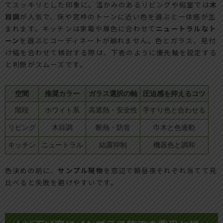
てスッキリとした印象に。温かみのあるリビングや和室では
木
目調
が人気で、床や窓枠のトーンに近い色を選ぶと一体感が生
まれます。キッチンは家電や扉色に合わせて
ニュートラルなト
ーン
を選ぶとコーディネートが崩れません。色とガラス、見付
け幅を合わせて検討する際は、下表のように優先軸を設定する
と判断がスムーズです。
空間
推奨カラー
ガラス選択の軸
圧迫感を抑えるコツ
階段
ホワイト系
高遮熱・安全性
手すり色と合わせる
リビング
木目調
断熱・防音
巾木と色連動
キッチン
ニュートラル
結露抑制
機器色と調和
色決めの前に、
サンプル現物
を窓辺で朝昼夜それぞれ当てて見
比べると失敗を避けやすいです。