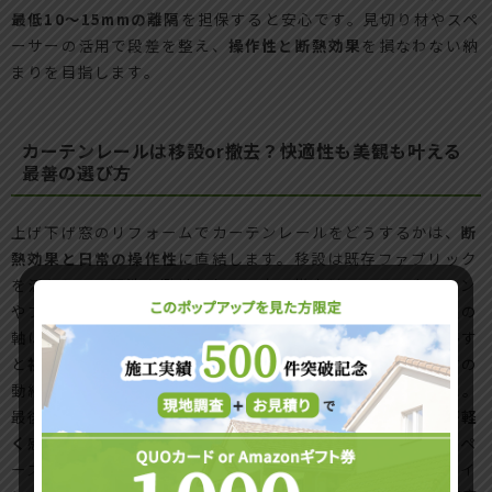
最低10〜15mmの離隔
を担保すると安心です。見切り材やスペ
ーサーの活用で段差を整え、
操作性と断熱効果
を損なわない納
まりを目指します。
カーテンレールは移設or撤去？快適性も美観も叶える
最善の選び方
上げ下げ窓のリフォームでカーテンレールをどうするかは、
断
熱効果と日常の操作性
に直結します。移設は既存ファブリック
を活かしつつ干渉を避けられる一方、撤去はロールスクリーン
やブラインドへの置換でスリムな納まりを実現します。選定の
軸は次の三点です。まず仕上がりは、レールを天井付けへ移す
と
視線が上がり部屋が広く
見えます。次に使い勝手は、窓前の
動線やストッパー位置と干渉しない操作高さを確保すること。
最後に見た目です。枠色とレール色を同調させると
サッシが軽
く
感じられます。防寒重視なら厚地カーテンを二重に、省スペ
ース重視ならロールスクリーンでフラットに。上げ下げ窓にイ