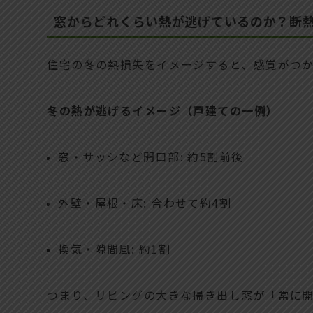
窓からどれくらい熱が逃げているのか？断
住宅の冬の熱損失をイメージすると、感覚がつ
冬の熱が逃げるイメージ（戸建ての一例）
窓・サッシなど開口部: 約5割前後
外壁・屋根・床: 合わせて約4割
換気・隙間風: 約1割
つまり、リビングの大きな掃き出し窓が「常に