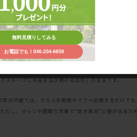
無料見積りしてみる
か？窓の断熱ガラス交換で毎日がどれほど変わる
お電話でも！046-204-6659
気がぶわっと出てくる家は、ほぼ例外なく窓まわりで大き
っとストーブにお金を注ぎ続ける住宅」のままです。
30年の戸建ては、ガラスを断熱タイプへ交換するだけで
ただし、サッシや間取り次第で“効き具合”に差が出るた