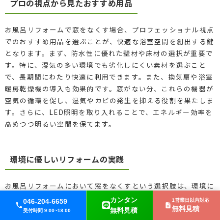
プロの視点から見たおすすめ用品
お風呂リフォームで窓をなくす場合、プロフェッショナル視点
でのおすすめ用品を選ぶことが、快適な浴室空間を創出する鍵
となります。まず、防水性に優れた壁材や床材の選択が重要で
す。特に、湿気の多い環境でも劣化しにくい素材を選ぶこと
で、長期間にわたり快適に利用できます。また、換気扇や浴室
暖房乾燥機の導入も効果的です。窓がない分、これらの機器が
空気の循環を促し、湿気やカビの発生を抑える役割を果たしま
す。さらに、LED照明を取り入れることで、エネルギー効率を
高めつつ明るい空間を保てます。
環境に優しいリフォームの実践
お風呂リフォームにおいて窓をなくすという選択肢は、環境に
優しい設計を可能にします。窓がないことで、保温性が向上
カンタン
046-204-6659
1営業日以内対応
し、エネルギー消費を減らすことができます。特に、断熱材を
無料見積
無料見積
受付時間 9:00~18:00