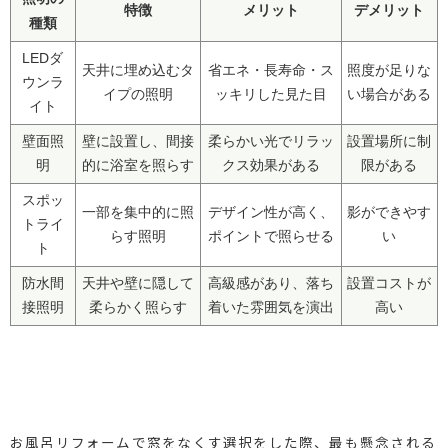
特徴
メリット
デメリット
種類
LEDダ
天井に埋め込むタ
省エネ・長寿命・ス
照度が足りな
ウンラ
イプの照明
ッキリした見た目
い場合がある
イト
壁面照
壁に設置し、間接
柔らかい光でリラッ
設置場所に制
明
的に浴室を照らす
クス効果がある
限がある
スポッ
一部を集中的に照
デザイン性が高く、
影ができやす
トライ
らす照明
ポイントで照らせる
い
ト
防水間
天井や壁に隠して
高級感があり、落ち
設置コストが
接照明
柔らかく照らす
着いた雰囲気を演出
高い
お風呂リフォームで窓をなくす選択をした際、最も懸念される