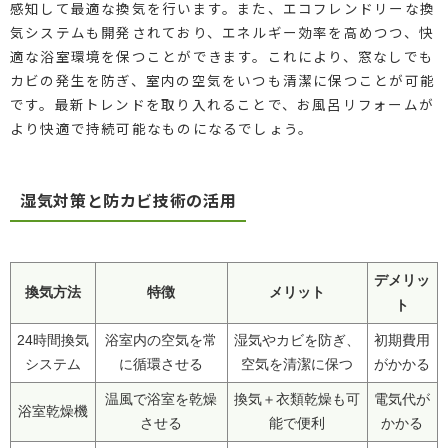
感知して最適な換気を行います。また、エコフレンドリーな換
気システムも開発されており、エネルギー効率を高めつつ、快
適な浴室環境を保つことができます。これにより、窓なしでも
カビの発生を防ぎ、室内の空気をいつも清潔に保つことが可能
です。最新トレンドを取り入れることで、お風呂リフォームが
より快適で持続可能なものになるでしょう。
湿気対策と防カビ技術の活用
デメリッ
換気方法
特徴
メリット
ト
24時間換気
浴室内の空気を常
湿気やカビを防ぎ、
初期費用
システム
に循環させる
空気を清潔に保つ
がかかる
温風で浴室を乾燥
換気＋衣類乾燥も可
電気代が
浴室乾燥機
させる
能で便利
かかる