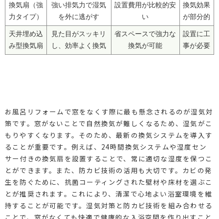
換気扇（強
強い排気力で湿気
設置費用が比較的安
換気効果
力タイプ）
を外に逃がす
い
が部分的
天井埋め込
見た目がスッキリ
省スペースで強力な
設置に工
み型換気扇
し、効率よく換気
換気が可能
事が必要
お風呂リフォームで窓をなくす際に最も懸念されるのが湿気対
策です。窓がないことで自然換気が難しくなるため、湿気がこ
もりやすくなります。そのため、最新の換気システムを導入す
ることが重要です。例えば、24時間換気システムや湿度セン
サー付きの換気扇を設置することで、常に適切な湿度を保つこ
とができます。また、防カビ技術の活用も大切です。カビの発
生を防ぐために、抗菌コーティングされた壁材や床材を選ぶこ
とが推奨されます。これにより、清潔で心地よい浴室環境を維
持することが可能です。湿気対策と防カビ技術を組み合わせる
ことで、窓がなくても快適で健康的な入浴空間を作り出すこと