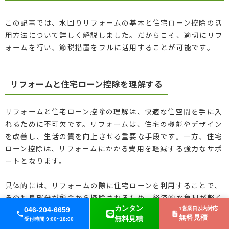
この記事では、水回りリフォームの基本と住宅ローン控除の活
用方法について詳しく解説しました。だからこそ、適切にリフ
ォームを行い、節税措置をフルに活用することが可能です。
リフォームと住宅ローン控除を理解する
リフォームと住宅ローン控除の理解は、快適な住空間を手に入
れるために不可欠です。リフォームは、住宅の機能やデザイン
を改善し、生活の質を向上させる重要な手段です。一方、住宅
ローン控除は、リフォームにかかる費用を軽減する強力なサポ
ートとなります。
具体的には、リフォームの際に住宅ローンを利用することで、
その利息部分が税金から控除されるため、経済的な負担が軽く
カンタン
なります。また、リフォームの内容によっては、控除の適用条
046-204-6659
1営業日以内対応
無料見積
無料見積
受付時間 9:00~18:00
件を満たすことができる場合もあります。これにより、安定し