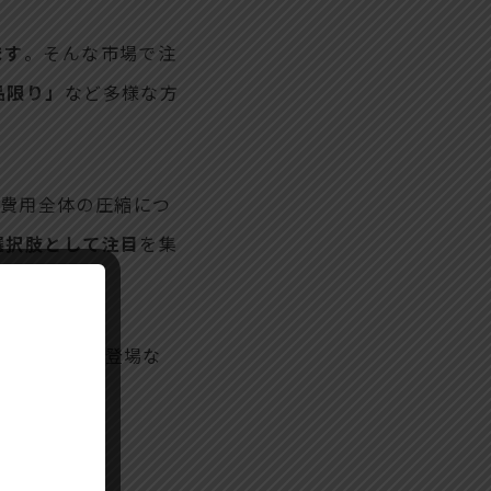
ます
。そんな市場で注
品限り」
など多様な方
。
事費用全体の圧縮につ
選択肢として注目
を集
引きプランの登場な