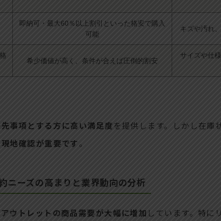
即納可・最大60％以上割引といった格安で購入
キズや汚れ
可能
格
サイズや仕
希少価値が高く、条件が合えば圧倒的割安
優先事項とする方に高い満足度
を提供します。しかし在庫
や現地確認が重要です
。
節約ニーズの高まりと業界動向の分析
、アウトレットの商品需要が大幅に増加
しています。特に