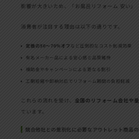
影響が大きいため、「お風呂リフォーム 安い」
消費者が注目する理由は以下の通りです。
定価の50～70％オフ
など圧倒的なコスト削減効果
有名メーカー品による安心感と品質維持
補助金やキャンペーンによる更なる割引
工期短縮や即納対応でリフォーム期間の負担軽減
これらの流れを受け、
全国のリフォーム会社や量
ています。
競合他社との差別化に必要なアウトレット商品の