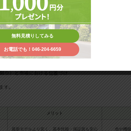
ユニットバス」
の2種類があります。在来工法は、壁や床
高い反面、施工期間が長く費用も高めです。
無料見積りしてみる
現場で組み立てるため
安定の品質と工期短縮、コストパフ
お電話でも！046-204-6659
ーズが圧倒的に高く、アウトレット商品にも多くの選択肢
限り）と市場における位置づけ
ます。
メリット
最新モデルより安く、基本性能・保証面も安心
色や機