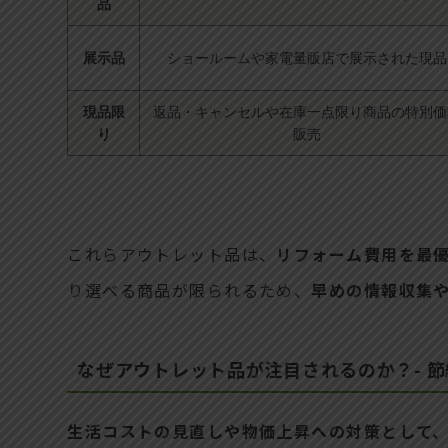
品
展示品
ショールームや家電量販店で展示された現品
現品限
返品・キャンセルや在庫一点限り商品の特別価
り
販売
これらアウトレット品は、
リフォーム費用を最
り選べる商品が限られるため、
早めの情報収集
なぜアウトレット品が注目されるのか？- 
生活コストの見直しや物価上昇への対策として