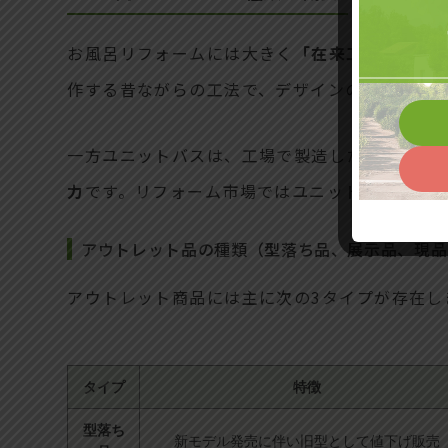
お風呂リフォームには大きく
「在来工法」と「
作する昔ながらの工法で、デザインの自由度が
一方ユニットバスは、工場で製造したパーツを
力
です。リフォーム市場ではユニットバスのニ
アウトレット品の種類（型落ち品、展示品、現品
アウトレット商品には主に次の3タイプが存在し
タイプ
特徴
型落ち
新モデル発売に伴い旧型として値下げ販売