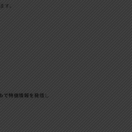
ます。
bで特価情報を発信
し