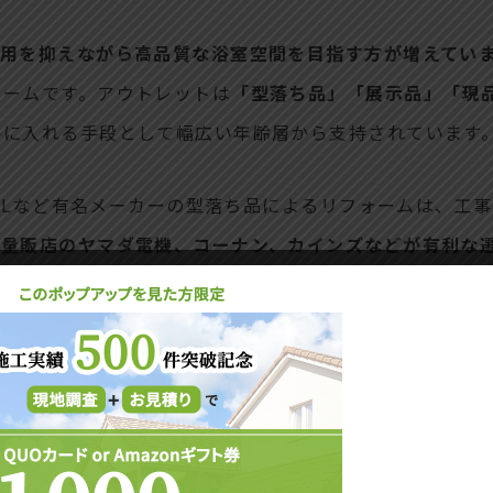
用を抑えながら高品質な浴室空間を目指す方が増えてい
ォームです。アウトレットは
「型落ち品」「展示品」「現
手に入れる手段として幅広い年齢層から支持されています
XILなど有名メーカーの型落ち品によるリフォームは、工
機量販店のヤマダ電機、コーナン、カインズなどが有利な
も比較のポイントとなっています。
、補助金制度の活用、地域密着型の専門店による独自の値
見られます。