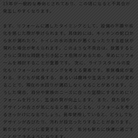
15年が一般的な寿命とされており、この頃になると不具合が
発生しやすくなります。
まず、リフォームに適したタイミングとして、設備の不調や劣
化を感じた際が挙げられます。具体的には、キッチンの蛇口か
ら水が漏れたり、トイレの水の流れが悪くなったりする症状が
現れた場合が考えられます。このような不具合は、放置すると
さらに深刻な問題を引き起こす危険があるため、早めにリフォ
ームを検討することが重要です。 次に、ライフスタイルの変
化もリフォームのタイミングを考える要素です。家族構成が変
わる、子どもが成長する、あるいは趣味や生活スタイルが変わ
ることで、現在の水回りが適応しなくなることがあります。こ
うした場合、自分や家族のニーズに合った空間にするためにリ
フォームを行うと、生活の質が向上します。 また、見た目や
デザインの古さが気になると感じることも、リフォームを考え
るきっかけになるでしょう。長年使用していると、どうしても
デザインが古びたり、汚れが目立ったりすることがあります。
新たなデザインに変更することで、気分も新たに快適に過ごす
ことができるようになります。