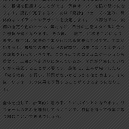
め、相場を把握することができ、予算オーバーを防ぐ助けにな
ります。契約が完了すると、次は「設計」フェーズへ進み、具
体的なレイアウトやデザインを決定します。この部分では、設
備の選定や色のトーン、素材など、自分の生活スタイルに合っ
た選択が鍵となります。 その後、「施工」に移ることになり
ます。施工は、実際の工事が行われる重要な工程です。工事が
始まると、現場での進捗状況の確認や、必要に応じて変更など
の調整を行っていきます。この時点でのコミュニケーションも
重要で、工事が予定通りに進んでいるか、問題が発生していな
いかを確認することが必要です。最後に、工事が完了したら
「完成検査」を行い、問題がないかどうかを確かめます。その
後、リフォームの成果を享受することができるようになりま
す。
全体を通して、計画的に進めることがポイントとなります。リ
フォームの流れを理解しておくことで、自信を持って作業に取
り組むことができるでしょう。