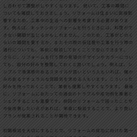
し合わせて調整がしやすくなります。 続いて、工事の期間に
ついても確認しておきましょう。リフォームは住まいに直接影
響するため、工事中の生活への影響を考慮する必要がありま
す。例えば、キッチンのリフォームを行うときには、料理がで
きない期間が生じるかもしれません。このため、工事がどのく
らいの期間を要するか、またその際の仮住居や工事を行う際の
通行についても、事前に相談しておくことで安心できます。
さらに、リフォームを行う際の希望のデザインやカラーについ
ても、自分の好みを整理しておくと良いでしょう。例えば、シ
ンプルで清潔感のあるスタイルが良いという人もいれば、暖か
みのあるナチュラルな雰囲気を求める人もいます。こういった
好みを持っておくことで、業者も提案しやすくなります。 最後
に、リフォームにあたっての過去のトラブルや成功例を業者と
シェアすることも重要です。前回のリフォームで困ったことや
今後改善したい点があれば、率直に相談することで、より良い
プランが提案されることが期待できます。
初期相談を大切にすることで、リフォームの成功に向けた第一