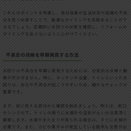
これらのポイントを考慮し、自分自身の生活状況や設備の不具
合を見つめ直すことで、最適なタイミングを見極めることがで
きるでしょう。定期的に水回りの状態を確認し、リフォームの
タイミングを逃さないように心がけてください。
不具合の兆候を早期発見する方法
水回りの不具合を早期に発見するためには、日常的な点検と観
察が欠かせません。特に、キッチンや浴室、トイレといった水
回りは、劣化や不具合が起こりやすいため、細かなチェックが
重要です。
まず、目に見える部分から確認を始めましょう。例えば、蛇口
やシンクの下、トイレの周りに水漏れや湿気がないか注意深く
観察します。水滴や水たまりが見られる場合は、すぐに点検が
必要です。また、カビや黒ずみが発生している箇所も注意が必