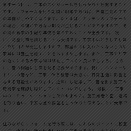
まず一つ目は、工事のスケジュールをしっかりと把握すること
です。リフォームを行う期間が明確であれば、日常生活の中で
の準備がしやすくなります。たとえば、キッチンのリフォーム
の場合、料理ができない期間が生じることがありますので、そ
の間の食事の手配や準備を考えておくことが重要です。 次
に、防塵対策を講じることも大切です。工事中はどうしてもほ
こりやゴミが発生しますので、部屋の中に入れたくないものや
家具には養生を施すことをおすすめします。また、工事エリア
の近くにある大事な物は移動しておくと良いでしょう。 さら
に、音の問題にも気を配る必要があります。特に、ハンマーや
ドリルの音など、工事に伴う騒音は大きく、日常生活に影響を
与える可能性があります。近隣にも配慮して、音を出す施工の
時間帯を確認し周知しておくといいでしょう。 最後に、工事
中のコミュニケーションも欠かせません。施工業者と密に連絡
を取り合い、不安な点や要望をしっかりと伝えることが大事で
す。
住みながらリフォームを行う際には、これらのポイントに留意
して、快適な生活を維持しながら工事を進めるよう心がけまし