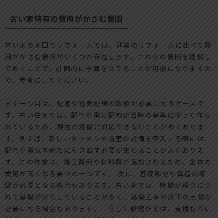
古い家特有の費用がかさむ要因
古い家の水回りリフォームでは、通常のリフォームに比べて費
用がかさむ要因がいくつか存在します。これらの要因を理解し
ておくことで、計画的に予算を立てることが可能になりますの
で、参考にしてください。
まず一つ目は、配管や電気配線の改修が必要になるケースで
す。古い住宅では、配管や電気配線が当時の基準に従って作ら
れているため、現在の設備に対応できないことが多くありま
す。例えば、新しいキッチンや浴室の設備を導入する際には、
配管や電気を新たに引き直す必要が生じることがよくありま
す。この作業は、施工費用や材料費が追加されるため、全体の
費用が高くなる要因の一つです。 次に、基礎部分や構造の確
認が必要となる場合もあります。古い家では、時間が経つにつ
れて基礎が劣化していることが多く、基礎工事や床下の点検が
必要になる場合もあります。こうした修繕作業は、見積もりに