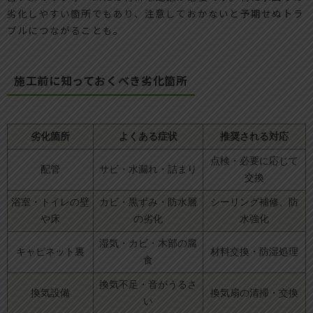
劣化しやすい箇所でもあり、注意しておかないと予期せぬトラ
ブルにつながることも。
施工前に知っておくべき劣化箇所
劣化箇所
よくある症状
推奨される対応
点検・必要に応じて
配管
サビ・水漏れ・詰まり
交換
浴室・トイレの壁
カビ・黒ずみ・防水層
シーリング補修、防
や床
の劣化
水強化
湿気・カビ・木部の腐
キャビネット裏
材料交換・防湿処理
食
換気不足・音がうるさ
換気設備
換気扇の清掃・交換
い