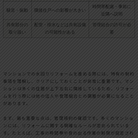
時間帯配慮・事前に
騒音・振動
隣接住戸への影響が大きい
近隣へ説明
共有部分の
配管・排水などは共有設備
管理組合の許可が必
取り扱い
の可能性がある
要
マンションでの水回りリフォームを進める際には、特有の制約
事項を理解し、クリアにしておくことが非常に重要です。マン
ションは多くの住居が上下左右に隣接しているため、リフォー
ムを行う際には他の住人や管理組合との調整が必要になること
があります。
まず、最も重要な点は、管理規約の確認です。多くのマンショ
ンには、リフォームに関する明確なルールが定められていま
す。たとえば、工事の時間帯や音の出る作業の制限が設定され