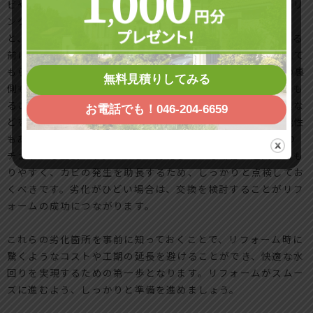
ビや腐食の原因となります。特にタイルの目地部分や、シーリ
ング材の劣化具合を確認することは大切です。これらが傷む
と、水が漏れ、下階に影響を及ぼすこともあります。施工する
前にしっかりとチェックし、不安がある部分は施工業者に見て
もらうと安心です。 さらに、キャビネットや収納スペースの裏
無料見積りしてみる
側も忘れてはいけません。ここでは水が溜まったり湿気がこも
ることが多く、腐食やカビの原因となります。特に調理器具な
お電話でも！046-204-6659
どを置いているキッチンでは、深刻な劣化が起きている可能性
もあるため、必ず確認が必要です。 最後に、窓や換気設備の
チェックも重要です。これらが劣化している場合、湿気がこも
りやすく、カビの発生を助長するため、しっかりと点検してお
くべきです。劣化がひどい場合は、交換を検討することがリフ
ォームの成功につながります。
これらの劣化箇所を事前に知っておくことで、リフォーム時に
驚くようなコストや工期の延長を避けることができ、快適な水
回りを実現するための第一歩となります。リフォームがスムー
ズに進むよう、しっかりと準備を進めましょう。