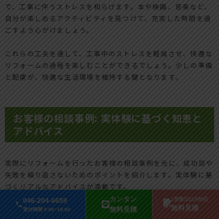
で、工事に伴うストレスを和らげます。本や映画、音楽など、
自分が楽しめるアクティビティを見つけて、充実した時間を過
ごすよう心がけましょう。
これらの工夫を通して、工事中のストレスを軽減させ、快適な
リフォームの過程を楽しむことができるでしょう。少しの準備
と配慮が、快適な生活環境を維持する鍵となります。
お客様の相談事例: 実体験に基づく知恵と
アドバイス
実際にリフォームを行ったお客様の相談事例を元に、成功談や
失敗を繰り返さないためのポイントを紹介します。実体験に基
づくリアルなアドバイスが満載です。
カンタン
046-204-6659
1営業日以内対応
無料見積
無料見積
受付時間 9:00~18:00