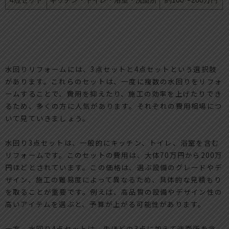
4点セット
キッチン・トイレ・浴室・洗面所
約100〜200万円
水回りリフォームには、3点セットと4点セットという選択肢
があります。これらのセットは、一度に複数の水回りをリフォ
ームすることで、費用を抑えたり、施工の効率を上げたりでき
るため、多くの方に人気があります。それぞれの費用相場につ
いて見ていきましょう。
水回り3点セットは、一般的にキッチン、トイレ、浴室を含む
リフォームです。このセットの費用は、大体70万円から200万
円ほどとされています。この価格は、選ぶ設備のグレードやデ
ザイン、施工の難易度によって異なるため、具体的な見積もり
を取ることが重要です。例えば、高品質の設備やデザイン性の
高いアイテムを選ぶと、予算が上がる可能性があります。
一方、水回り4点セットは、先ほどの3点に加えて洗面所を含