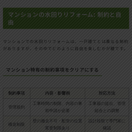
マンションの水回りリフォーム: 制約と自
由
マンションでの水回りリフォームは、一戸建てとは異なる制約
がありますが、その中でどのように自由を楽しむかが鍵です。
マンション特有の制約事項をクリアにする
制約事項
内容・影響例
対応方法
工事時間の制限、内容の事
工事届の提出、管理
管理規約
前申請が必要
組合との調整
壁の撤去不可・配管の位置
設計段階で専門家に
構造制限
変更制限あり
確認