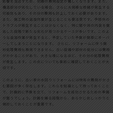
影響を及ぼすため、初期の費用設定が難しくなります。また、
構造部分が劣化している場合、さらに大規模な修繕が発生する
可能性もあり、その分の費用も計上しておく必要があります。
また、施工時の追加作業が生じることも要注意です。予想外の
トラブルが発生することは少なくなく、特に壁や床の内装を撤
去した段階で新たな劣化が見つかるケースが多いです。このよ
うな追加作業が発生すると、予定していた予算が簡単にオーバ
ーしてしまうことになります。 さらに、リフォームに伴う廃
材処理費用も無視できません。古い設備や部材の処分には費用
がかかることがあり、大きな塊になるほど、その分の処理費用
が発生します。この点についても事前に確認しておくことが大
切です。
このように、古い家の水回りリフォームには特有の費用がかさ
む要因が多く存在します。これらを知識として持っておくこと
で、計画的に予算を立て、リフォームを成功させるための準備
が整うでしょう。計画を練る段階から、あらかじめしっかりと
検討しておくことが重要です。