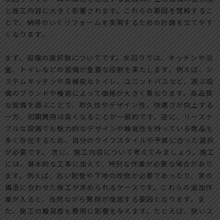
と施工内容に大きく影響されます。これらの要因を理解するこ
とで、納得のいくリフォームを実現するための計画を立てやす
くなります。
まず、設備の選択肢についてです。水回りでは、キッチンや浴
室、トイレなどの設備が重要な役割を果たします。例えば、シ
ステムキッチンや高機能なトイレ、ユニットバスなど、選ぶ設
備のブランドや機能によって価格が大きく異なります。高品質
な設備を選ぶことで、耐久性やデザイン性、快適さが向上する
一方、初期費用は高くなることが一般的です。逆に、リーズナ
ブルな設備でも魅力的なデザインや機能性を持っている商品も
多く存在するため、自分のライフスタイルや予算に合った選択
が必要です。 次に、施工内容について考えてみましょう。施工
には、基本的な工事に加えて、特別な作業が必要な場合があり
ます。例えば、古い配管や下地の改修が必要であったり、家の
構造に合わせた施工が求められるケースです。これらの追加作
業が入ると、当然ながら費用が増加する要因となります。ま
た、施工の難易度も費用に影響を与えます。たとえば、狭いス