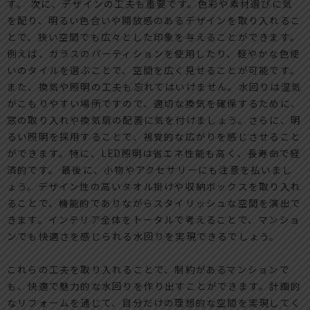
す。 次に、デザインの工夫も重要です。色彩や素材選びに気
を配り、明るい色合いや開放感のあるデザインを取り入れるこ
とで、狭い空間でも広々とした印象を与えることができます。
例えば、ガラスのパーティションを使用したり、軽やかな色使
いのタイルを選ぶことで、空間を広く見せることが可能です。
また、換気や照明の工夫も忘れてはいけません。水回りは湿気
がこもりやすい場所ですので、適切な換気を確保するために、
窓の取り入れや換気扇の配置に気を付けましょう。さらに、明
るい照明を採用することで、視覚的な広がりを感じさせること
ができます。特に、LED照明は省エネ性能も高く、長寿命で経
済的です。 最後に、小物やアクセサリーにも注意を払いまし
ょう。デザイン性の高いタオル掛けや収納ボックスを取り入れ
ることで、機能的でありながらスタイリッシュな空間を演出で
きます。インテリア全体をトータルで考えることで、マンショ
ンでも快適さを感じられる水回りを実現できるでしょう。
これらの工夫を取り入れることで、制約があるマンションで
も、快適で魅力的な水回りを作り出すことができます。計画的
なリフォームを通じて、自分だけの理想的な空間を実現してく