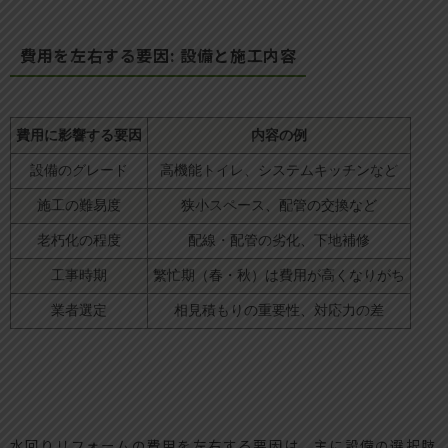
費用を左右する要因: 設備と施工内容
費用に影響する要因
内容の例
設備のグレード
高機能トイレ、システムキッチンなど
施工の難易度
狭小スペース、配管の交換など
老朽化の程度
配線・配管の劣化、下地補修
工事時期
繁忙期（春・秋）は費用が高くなりがち
業者選定
相見積もりの重要性、対応力の差
水回りリフォームの費用を左右する要因は、主に設備の選択肢