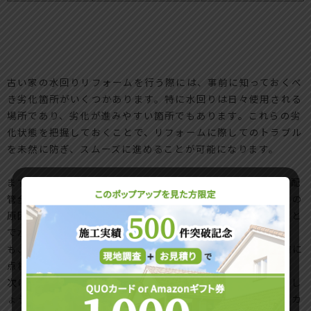
古い家の水回りリフォームを行う際には、事前に知っておくべ
き劣化箇所がいくつかあります。特に水回りは日々使用される
場所であり、劣化が進みやすい箇所でもあります。これらの劣
化状態を把握しておくことで、リフォームに際してのトラブル
を未然に防ぎ、スムーズに進めることが可能になります。
まず、配管の劣化について注意が必要です。古い住宅では、配
管全体が経年劣化していることが多く、特に水漏れや詰まりの
原因となることがあります。金属製の配管は、腐食が進むこと
で水質にも影響を及ぼす可能性があります。また、塩ビ管で
も、ひび割れや変形が生じている場合があるため、必ず事前に
点検を行い、必要に応じて交換を検討することが重要です。
次に、浴室やトイレの床や壁の防水処理についても注目しまし
ょう。これらの場所は長年にわたり湿気にさらされるため、カ