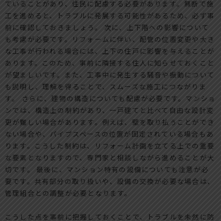
ていることがあり、住民に配慮する必要があります。無断で施
工を進めると、トラブルに発展する可能性があるため、必ず事
前に確認しておきましょう。 次に、上下階への影響について
も考慮が必要です。リフォームに伴い、配管の位置変更や大き
な工事が行われる場合には、上下の住戸に影響を与えることが
あります。このため、事前に隣接する住人に知らせておくこと
が望ましいです。また、工事中に発生する騒音や振動について
も説明し、理解を得ることで、スムーズな施工につながりま
す。 さらに、建物の構造についても配慮が必要です。マンショ
ンでは、構造上の制約があり、一戸建てと比べて自由な設計変
更が難しい場合があります。例えば、壁を取り払うことができ
ない場合や、パイプスペースの位置が固定されている場合もあ
ります。こうした制約は、リフォーム計画を立てる上での重要
な要素となりますので、専門家と相談しながら進めることが大
切です。 最後に、マンション特有の設備についても注意が必
要です。共有部分の取り扱いや、設備の交換が必要な場合は、
管理組合との調整が必要となります。
こうした点を事前に把握しておくことで、トラブルを未然に防