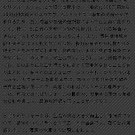
むリフォームです。この場合の費用は、一般的に100万円から
200万円の範囲となります。4点セットでは追加の洗面所が含
まれるため、施工内容や設備の選択肢によっても金額が変わり
ます。特に、洗面台のデザインや収納機能にこだわる場合は、
さらにコストがかかることもあります。 また、費用は地域や
施工業者によっても変動するため、複数の業者から見積もりを
取ることをおすすめします。納得のいく価格と条件を確認する
ためには、このステップが重要です。さらに、同じ設備であっ
ても、どのように施工を行うかによって費用が変わることもあ
りますので、業者とのコミュニケーションをしっかりと行いま
しょう。 リフォームを進める前に、あらかじめ自分の希望や
予算を整理することで、業者との相談がスムーズに進みます。
また、可能であればリフォームの目的や、使用する予定の年数
なども考慮して、最適な選択を行うことが大切です。
水回りのリフォームは、生活の質を大きく向上させる投資です
ので、納得のいくプランを立てることが重要です。適切な費用
感を持って、理想の水回りを実現しましょう。