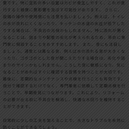
要です。特に湿気の多い浴室はカビが発生しやすく、これが進
行すると健康に悪影響を及ぼす可能性があります。 さらに、
設備の操作や使用感にも注意を払いましょう。例えば、トイレ
の水が流れにくくなったり、キッチンの水道の水圧が低下した
りする場合は、不具合の兆候かもしれません。特に流れが悪く
なることは、詰まりや配管の劣化が考えられるため、早めに専
門家に相談することをおすすめします。 また、音にも注目し
ましょう。通常とは異なる音、例えば水の流れる音が大きくな
ったり、ゴボゴボとした音が聞こえたりする場合は、劣化や詰
まりのサインかもしれません。こうした音に敏感になり、気に
なることがあればすぐに確認する習慣を持つことが大切です。
最後に、定期的なメンテナンスや点検を行うことも有効です。
自分で確認するだけでなく、専門業者に依頼して定期点検を行
うことで、早期発見につながります。これにより、リフォーム
の必要が出る前に不具合を解消し、快適な水回りを維持するこ
とができます。
日常的に少しの工夫を加えることで、大きなトラブルを未然に
防ぐことができるでしょう。