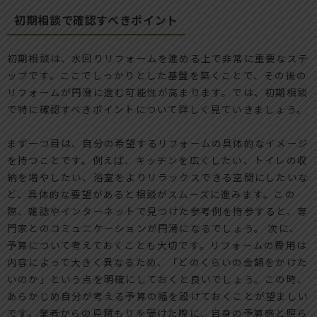
初期相談で確認すべきポイント
初期相談は、水回りリフォームを進める上で非常に重要なステ
ップです。ここでしっかりとした基盤を築くことで、その後の
リフォームが円滑に進む可能性が高まります。では、初期相談
で特に確認すべきポイントについて詳しく見ていきましょう。
まず一つ目は、自分の希望するリフォームの具体的なイメージ
を持つことです。例えば、キッチンを広くしたい、トイレの収
納を増やしたい、浴室をよりリラックスできる空間にしたいな
ど、具体的な要望があると相談がスムーズに進みます。この
際、雑誌やインターネットで見つけた参考例を持参すると、専
門家とのコミュニケーションが円滑になるでしょう。 次に、
予算について考えておくことも大切です。リフォームの費用は
内容によって大きく異なるため、「どのくらいの金額をかけた
いのか」という点を明確にしておくと良いでしょう。この時、
あらかじめ自分が考える予算の幅を設けておくことが望ましい
です。業者からの見積もりを受けた際に、自身の予算感と照ら