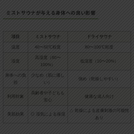
ミストサウナが与える身体への良い影響
項目
ミストサウナ
ドライサウナ
温度
40〜50℃程度
80〜100℃程度
高湿度（80〜
湿度
低湿度（10〜20%）
100%）
身体への負
少なめ（肌に優し
強め（乾燥しやすい）
担
い）
高齢者や子どもも
利用対象
健康な成人向け
安心
△ 乾燥による皮膚刺激の可能性
美肌効果
◎ 湿気による保湿
あり