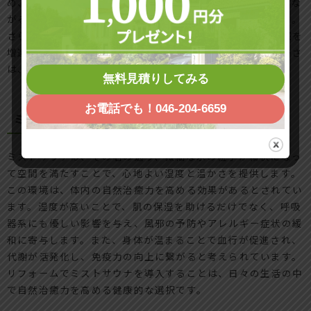
め、疲労回復に効果的です。また、心のリフレッシュにもつな
がるため、一日の終わりにリラックスしたい方には最適です。
さらに、温かさは脳内のセロトニン生成を活性化し、幸福感を
増進するとされています。このように、ミストサウナの温かさ
は、体の健康だけでなく、心の健康にも寄与するのです。
無料見積りしてみる
お電話でも！046-204-6659
ミストサウナで体感する自然治癒力の向上
ミストサウナは、その名の通り、微細な水の粒子が霧状になっ
て空間を満たすことで、心地よい湿度と温かさを提供します。
この環境は、体内の自然治癒力を高める効果があるとされてい
ます。湿度が高いことで、肌の保湿を助けるだけでなく、呼吸
器系にも優しい影響を与え、風邪の予防やアレルギー症状の緩
和に寄与します。また、身体が温まることで血行が促進され、
代謝が活発化し、免疫力の向上に繋がると考えられています。
リフォームでミストサウナを導入することは、日々の生活の中
で自然治癒力を高める健康的な選択です。