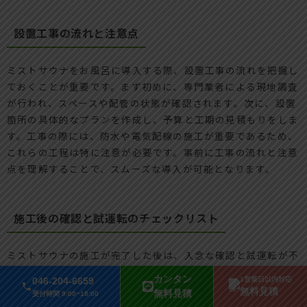
設置工事の流れと注意点
ミストサウナをお風呂に導入する際、設置工事の流れを把握し
ておくことが重要です。まず初めに、専門業者による現地調査
が行われ、スペースや配管の状態が確認されます。次に、設置
箇所の具体的なプランを作成し、予算と工期の見積もりをしま
す。工事の際には、防水や電気配線の施工が重要であるため、
これらの工程は特に注意が必要です。事前に工事の流れと注意
点を理解することで、スムーズな導入が可能となります。
施工後の確認と試運転のチェックリスト
ミストサウナの施工が完了した後は、入念な確認と試運転が不
可欠です。まず、各要素（ミスト噴射、温度調整機能など）が
カンタン
046-204-6659
1営業日以内対応
正常に作動するかをチェックします。さらに、電気系統や配管
無料見積
無料見積
受付時間 9:00~18:00
に漏れがないかも確認します。試運転では、実際に使用してみ