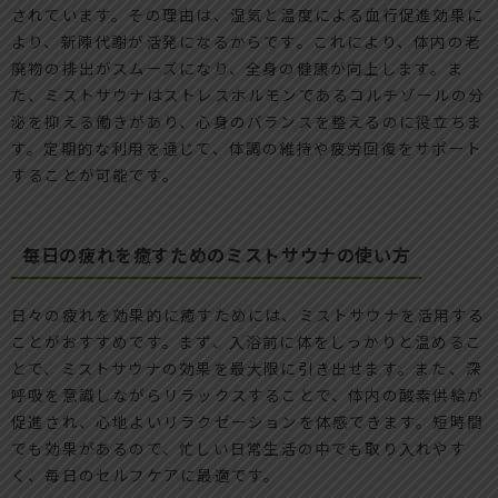
されています。その理由は、湿気と温度による血行促進効果に
より、新陳代謝が活発になるからです。これにより、体内の老
廃物の排出がスムーズになり、全身の健康が向上します。ま
た、ミストサウナはストレスホルモンであるコルチゾールの分
泌を抑える働きがあり、心身のバランスを整えるのに役立ちま
す。定期的な利用を通じて、体調の維持や疲労回復をサポート
することが可能です。
毎日の疲れを癒すためのミストサウナの使い方
日々の疲れを効果的に癒すためには、ミストサウナを活用する
ことがおすすめです。まず、入浴前に体をしっかりと温めるこ
とで、ミストサウナの効果を最大限に引き出せます。また、深
呼吸を意識しながらリラックスすることで、体内の酸素供給が
促進され、心地よいリラクゼーションを体感できます。短時間
でも効果があるので、忙しい日常生活の中でも取り入れやす
く、毎日のセルフケアに最適です。