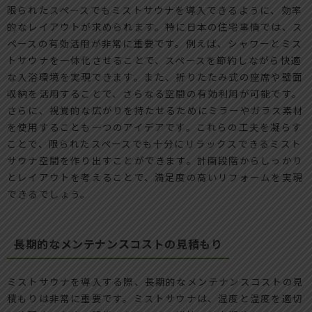
限られたスペースでもミストサウナを導入できるように、効率
的なレイアウトが求められます。特に日本の住宅事情では、ス
ペースの有効活用が非常に重要です。例えば、シャワーとミス
トサウナを一体化させることで、スペースを節約しながら快適
な入浴環境を実現できます。また、折りたたみ式の座席や壁面
収納を活用することで、さらなる空間の有効利用が可能です。
さらに、視覚的な広がりを持たせるためにミラーやガラス素材
を使用することも一つのアイデアです。これらの工夫を凝らす
ことで、限られたスペースでも十分にリラックスできるミスト
サウナ空間を作り出すことができます。計画段階からしっかり
とレイアウトを考えることで、満足度の高いリフォームを実現
できるでしょう。
長期的なメンテナンスコストの見積もり
ミストサウナを導入する際、長期的なメンテナンスコストの見
積もりは非常に重要です。ミストサウナは、湿度と温度を適切