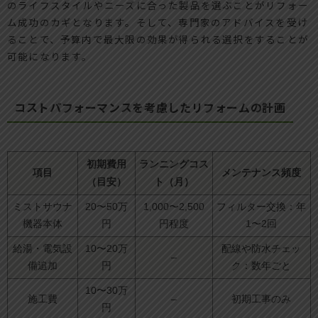
のライフスタイルやニーズに合った製品を選ぶことがリフォー
ム成功のカギとなります。そして、専門家のアドバイスを受け
ることで、予算内で最大限の効果が得られる選択をすることが
可能になります。
コストパフォーマンスを考慮したリフォームの計画
初期費用
ランニングコス
項目
メンテナンス頻度
（目安）
ト（月）
ミストサウナ
20〜50万
1,000〜2,500
フィルター交換：年
機器本体
円
円程度
1〜2回
給湯・電気設
10〜20万
配線や防水チェッ
–
備追加
円
ク：数年ごと
10〜30万
施工費
–
初期工事のみ
円