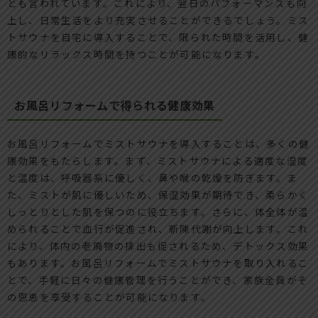
とも言われています。これにより、翌日のパフォーマンスも向
上し、日常生活をより充実させることができるでしょう。ミス
トサウナを自宅に導入することで、限られた時間を活用し、健
康的なリラックス時間を持つことが可能になります。
お風呂リフォームで得られる健康効果
お風呂リフォームでミストサウナを導入することは、多くの健
康効果をもたらします。まず、ミストサウナによる適度な湿度
と温度は、呼吸器系に優しく、鼻や喉の乾燥を防ぎます。ま
た、ミストが肌に優しいため、保湿効果が期待でき、柔らかく
しっとりとした肌を保つのに役立ちます。さらに、体全体が温
められることで血行が促進され、新陳代謝が向上します。これ
により、体内の老廃物の排出も促されるため、デトックス効果
もあります。お風呂リフォームでミストサウナを取り入れるこ
とで、手軽に日々の健康管理を行うことができ、家族全員がそ
の恩恵を享受することが可能になります。