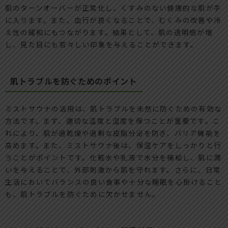
肌のターンオーバーが正常化し、くすみのない健康的な肌が手
に入ります。また、血行が良くなることで、むくみの改善や冷
え性の緩和にもつながります。結果として、肌の透明感が増
し、見た目にも若々しい印象を与えることができます。
肌トラブルを防ぐためのポイント
ミストサウナの活用は、肌トラブルを未然に防ぐための有効な
方法です。まず、適切な温度と湿度を保つことが重要です。こ
れにより、肌が過乾燥や過剰な皮脂分泌を防ぎ、バリア機能を
高めます。また、ミストサウナ後は、保湿ケアをしっかりと行
うことがポイントです。化粧水や乳液で水分を補給し、肌に潤
いを与えることで、外部刺激から肌を守れます。さらに、日常
生活においてバランスの良い食事や十分な睡眠を心掛けること
も、肌トラブルを防ぐために欠かせません。