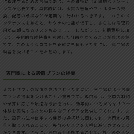
に管理するための設備であり、その維持には定期的なメンテナ
ンスが必要です。具体的には、水質の管理やフィルターの交
換、配管の点検などが定期的に行われるべきです。これらのメ
ンテナンスを怠ると、サウナの性能が低下し、さらには修理費
用が高額になるリスクもあります。したがって、初期費用に加
えて、長期的な維持費も考慮した計画を立てることが成功の鍵
です。このようなコストを正確に見積もるためには、専門家の
助言を受けることをお勧めします。
専門家による設置プランの提案
ミストサウナの設置を成功させるためには、専門家による設置
プランの提案を受けることが重要です。専門家は、空間の制約
や予算に応じた最適な設計を行い、効率的かつ効果的なサウナ
体験を実現するための様々なアイデアを提供してくれます。ま
た、設置方法や使用する機器の選択肢に関しても、専門家の意
見を取り入れることで、失敗のリスクを大幅に減少させること
ができます。さらに、専門家と連携することで、施工後のメン