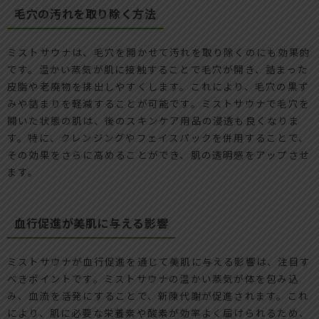
毛穴の汚れを取り除く方法
ミストサウナは、毛穴を開かせて汚れを取り除くのにも効果的
です。温かい蒸気が肌に接触することで毛穴が開き、詰まった
皮脂や老廃物を排出しやすくします。これにより、毛穴の黒ず
みや詰まりを軽減することが可能です。ミストサウナで毛穴を
開いた状態の肌は、後のスキンケア用品の浸透も良くなりま
す。特に、クレンジングやフェイスパックを併用することで、
その効果をさらに高めることができ、肌の透明感をアップさせ
ます。
血行促進が美肌に与える影響
ミストサウナが血行促進を通じて美肌に与える影響は、注目す
べきポイントです。ミストサウナの温かい蒸気が体を包み込
み、血流を活発にすることで、新陳代謝が促進されます。これ
により、肌に必要な栄養素や酸素が効率よく届けられるため、