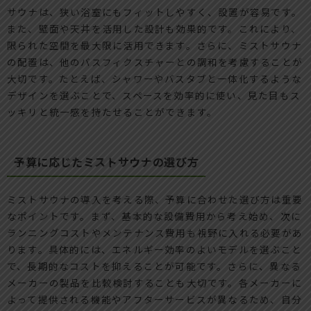
サウナは、狭い浴室にもフィットしやすく、設置が容易です。
また、壁面や天井を活用した設計も効果的です。これにより、
限られた空間を最大限に活用できます。さらに、ミストサウナ
の配置は、他のバスフィクスチャーとの調和を考慮することが
大切です。たとえば、シャワーやバスタブと一体化するような
デザインを選ぶことで、スペースを効率的に使い、見た目もス
ッキリと統一感を持たせることができます。
予算に応じたミストサウナの選び方
ミストサウナの導入を考える際、予算に合わせた選び方は重要
なポイントです。まず、基本的な設備費用から考え始め、次に
ランニングコストやメンテナンス費用も視野に入れる必要があ
ります。具体的には、エネルギー効率のよいモデルを選ぶこと
で、長期的なコストを抑えることが可能です。さらに、異なる
メーカーの製品を比較検討することも大切です。各メーカーに
よって提供される機能やアフターサービスが異なるため、自分