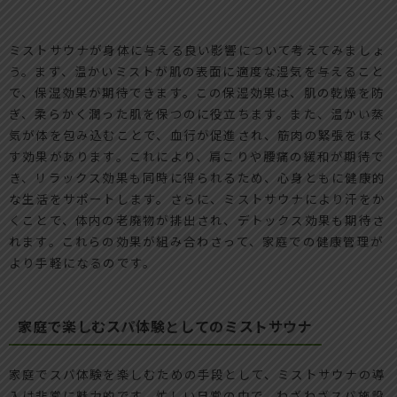
ミストサウナが身体に与える良い影響について考えてみましょ
う。まず、温かいミストが肌の表面に適度な湿気を与えること
で、保湿効果が期待できます。この保湿効果は、肌の乾燥を防
ぎ、柔らかく潤った肌を保つのに役立ちます。また、温かい蒸
気が体を包み込むことで、血行が促進され、筋肉の緊張をほぐ
す効果があります。これにより、肩こりや腰痛の緩和が期待で
き、リラックス効果も同時に得られるため、心身ともに健康的
な生活をサポートします。さらに、ミストサウナにより汗をか
くことで、体内の老廃物が排出され、デトックス効果も期待さ
れます。これらの効果が組み合わさって、家庭での健康管理が
より手軽になるのです。
家庭で楽しむスパ体験としてのミストサウナ
家庭でスパ体験を楽しむための手段として、ミストサウナの導
入は非常に魅力的です。忙しい日常の中で、わざわざスパ施設