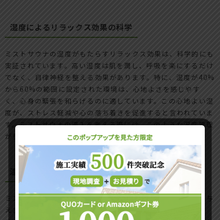
湿度によるリラックス効果の科学
ミストサウナの湿度がもたらすリラックス効果は、科学的にも
実証されています。高い湿度は肌を潤し、呼吸を楽にするだけ
でなく、自律神経を整える効果があります。特に、湿度が40%
から60%の範囲に設定された環境は、心地よさを感じやす
く、心身の緊張を和らげるのに適しています。この心地よい湿
度が、ストレス軽減や心の落ち着きを促進すると言われていま
す。ミストサウナの導入を考える際には、このような湿度管理
が重要なポイントとなるでしょう。
温かさが心身に与えるポジティブな影響
ミストサウナの温かさは、心身に多くのポジティブな影響を与
えます。温かい環境は血行を促進し、筋肉の緊張をほぐすた