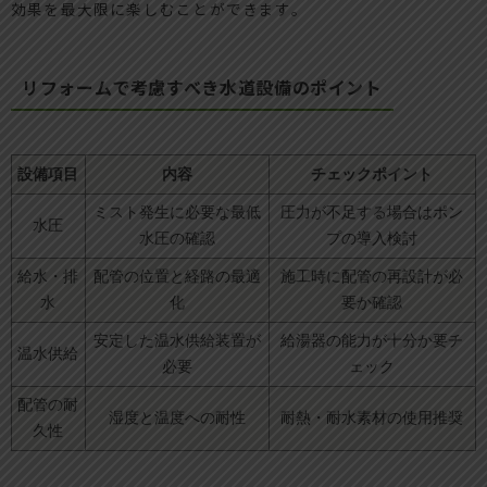
効果を最大限に楽しむことができます。
リフォームで考慮すべき水道設備のポイント
設備項目
内容
チェックポイント
ミスト発生に必要な最低
圧力が不足する場合はポン
水圧
水圧の確認
プの導入検討
給水・排
配管の位置と経路の最適
施工時に配管の再設計が必
水
化
要か確認
安定した温水供給装置が
給湯器の能力が十分か要チ
温水供給
必要
ェック
配管の耐
湿度と温度への耐性
耐熱・耐水素材の使用推奨
久性