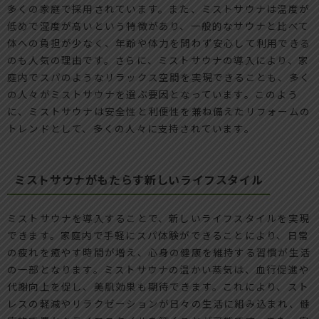
多くの家庭で採用されています。また、ミストサウナは温度が
低めで湿度が高いという特徴があり、一般的なサウナと比べて
体への負担が少なく、年齢や体力を問わず安心して利用できる
のも人気の理由です。さらに、ミストサウナの導入により、家
庭内でスパのようなリラックス空間を実現できることも、多く
の人々がミストサウナを選ぶ要因となっています。このよう
に、ミストサウナは安全性と利便性を兼ね備えたリフォームの
トレンドとして、多くの人々に支持されています。
ミストサウナがもたらす新しいライフスタイル
ミストサウナを導入することで、新しいライフスタイルを実現
できます。家庭内で手軽にスパ体験ができることにより、日常
の疲れを癒やす時間が増え、心身の健康を維持する習慣が生活
の一部となります。ミストサウナの温かい蒸気は、血行促進や
代謝向上を促し、美肌効果も期待できます。これにより、スト
レスの軽減やリラクゼーションが日々の生活に組み込まれ、健