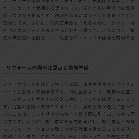
ブレーカーの増設が求められます。また、安全性を考慮し、防
水コンセントの使用が推奨されます。湿気の多い環境では感電
のリスクが高まるため、防水性の高いコンセントを選ぶことが
理想的です。さらに、電気使用量を抑えるために、タイマー機
能付きのスイッチを導入することも一案です。これにより、電
気の無駄遣いを防ぎつつ、快適なミストサウナ体験を実現でき
ます。
リフォームの際の注意点と事前準備
ミストサウナをお風呂に導入する際、まず考慮すべきはリフォ
ームの注意点と事前準備です。特に重要なのは、既存の浴室ス
ペースがミストサウナの設置に適しているかを確認することで
す。浴室の空間が充分であることや、換気設備が適切に整って
いることは、ミストサウナの性能を最大限に引き出すために不
可欠です。さらに、施工前に予算を明確にし、施工業者と充分
にコミュニケーションを取りながら計画を進めることが成功へ
の鍵となります。これにより、予期せぬトラブルを未然に防