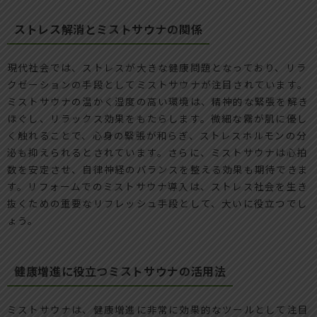
ストレス解消とミストサウナの関係
現代社会では、ストレスが大きな健康問題となっており、リラ
クゼーションの手段としてミストサウナが注目されています。
ミストサウナの温かく湿度の高い環境は、精神的な緊張を解き
ほぐし、リラックス効果をもたらします。微細な霧が肌に優し
く触れることで、心身の緊張が和らぎ、ストレスホルモンの分
泌も抑えられるとされています。さらに、ミストサウナは心拍
数を安定させ、自律神経のバランスを整える効果も期待できま
す。リフォームでのミストサウナ導入は、ストレス社会を生き
抜くための重要なリフレッシュ手段として、大いに役立つでし
ょう。
健康増進に役立つミストサウナの活用法
ミストサウナは、健康増進に非常に効果的なツールとして注目