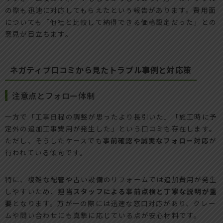
の際も迅速に対応してもらえたという報告があります。費用面
についても「他社と比較して納得できる価格設定だった」との
意見が目立ちます。
ネガティブ口コミから見たトラブル事例と対応策
注意点とフォロー体制
一方で「工事日程の調整が思ったより長引いた」「施工時に予
定外の追加工事費用が発生した」という口コミも存在します。
ただし、そうしたケースでも
事前確認や誠実なフォロー対応
が
行われている傾向です。
特に、複雑な配管や古い設備のリフォームでは追加費用が発生
しやすいため、
担当スタッフによる事前点検と丁寧な説明が重
要
となります。万が一の際には迅速な窓口対応があり、クレー
ムや問い合わせにも真摯に応じている点が安心材料です。