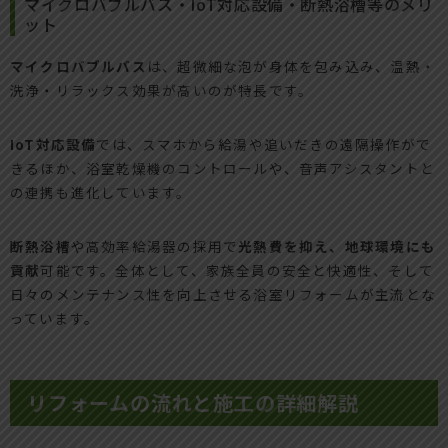
マイクロバブルバス・IoT対応設備・断熱浴槽等のメリ
ット
マイクロバブルバス
は、超微細な泡が身体を包み込み、温熱・
洗浄・リラックス効果が高いのが特長です。
IoT対応設備
では、スマホから給湯や追いだきの遠隔操作がで
きるほか、浴室乾燥機のコントロールや、音声アシスタントと
の連携も進化しています。
断熱浴槽
や高効率給湯器の採用で
光熱費を抑え、地球環境にも
貢献
可能です。全体として、家族全員の安全と快適性、そして
日々のメンテナンス性を向上させる浴室リフォームが主流とな
っています。
リフォームの流れと施工の詳細解説