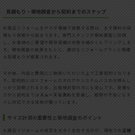
見積もり・現地調査から契約までのステップ
お風呂リフォームをヤマダ電機で依頼する際は、まず無料の見
積もり依頼から始まります。専門スタッフが現地調査に訪問
し、お客様のご要望や既存設備の状態を細かくヒアリングしま
す。現地調査の結果をもとに、適切なリフォームプランと明確
な見積もりが提案されます。
その後、内容と費用にご納得いただいた上で工事契約となりま
す。契約前にはリフォームカタログやシステムバスの仕様もし
っかり説明されるため、比較検討型の方にも安心です。見積も
りから契約までは
スムーズな流れ
を意識し、疑問や不安にもす
ぐに対応できる体制が整っています。
サイズ計測の重要性と現地調査のポイント
お風呂リフォームの成否を大きく左右するのが、現地での
正確