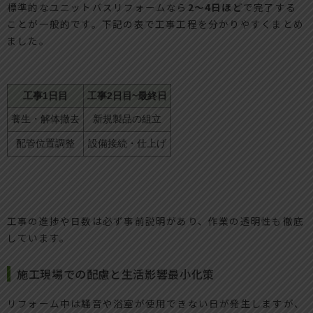
標準的なユニットバスリフォームなら
2～4日ほど
で完了する
ことが一般的です。下記の表で工事工程を分かりやすくまとめ
ました。
工事1日目
工事2日目~最終日
養生・解体撤去
新規製品の組立
配管位置調整
設備接続・仕上げ
工事の進捗や日数は必ず事前説明があり、作業の透明性も徹底
しています。
施工現場での配慮と生活影響最小化策
リフォーム中は騒音や浴室が使用できない日が発生しますが、