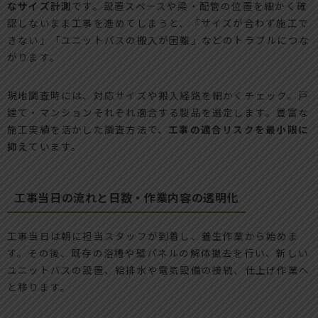
なサイズ計測
です。設置スペースや梁・配管の位置を細かく確
認しないまま工事を進めてしまうと、「サイズが合わず施工で
きない」「ユニットバスの搬入が困難」などのトラブルにつな
がります。
現地調査時には、対応サイズや搬入経路を細かくチェック。戸
建て・マンションそれぞれ適合する製品を選定します。豊富な
施工実績を活かした調査方法で、
工事の適合リスクを最小限に
抑え
ています。
工事当日の流れと日数・作業内容の透明化
工事当日は朝に担当スタッフが到着し、養生作業から始めま
す。その後、既存の浴槽や壁パネルの解体撤去を行い、新しい
ユニットバスの設置、給排水や電気設備の接続、仕上げ作業へ
と移ります。