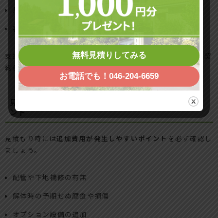
月々 約22,200円（頭金なし・手数料なし）
審査基準や利用条件は申込時に確認が必要
支払い期間や条件はプランや購入金額によって異なるため、契
無料見積りしてみる
約前の確認が重要です。
お電話でも！046-204-6659
見積もりで注意すべき追加費用・工事内容の確認ポイ
ント
見積もり時には
追加費用が発生しやすいポイント
を必ず確認し
ましょう。
配管や下地補修の有無
解体時の予期せぬ腐食や損傷
オプション設備の追加