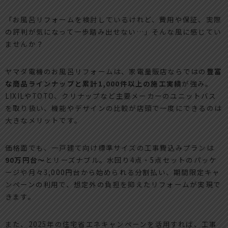
「お風呂リフォームを検討しているけれど、費用や保証、実際
の評判が気になって一歩踏み出せない…」そんな風に感じてい
ませんか？
ヤマダ電機のお風呂リフォームは、家電量販店ならではの
豊富
な商品ラインナップと累計1,000件以上の施工実績
が強み。
LIXILやTOTO、クリナップなど主要メーカーのユニットバス
を取り扱い、機能やデザインの比較が店頭で一度にできるのは
大きなメリットです。
価格面でも、一戸建て向け標準サイズの工事費込みプランは
90万円台～
とリーズナブル。水回り4点・5点セットのパッケ
ージや月々3,000円台から始められる分割払い、期間限定キャ
ンペーンの利用で、想定外の負担を抑えたリフォームが実現で
きます。
また、2025年の住宅省エネキャンペーンを活用すれば、工事