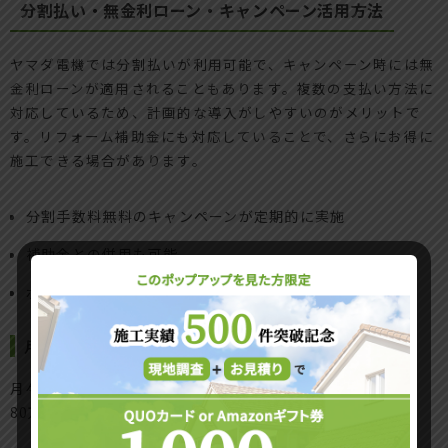
分割払い・無金利ローン・キャンペーン活用方法
ヤマダ電機では分割払いが利用可能で、キャンペーン時には無
金利ローンが適用されることもあります。複数の支払い方法に
対応しているため、計画的な導入がしやすいのがメリットで
す。リフォーム補助金にも対応していることで、さらにお得に
施工できる場合があります。
分割手数料無料のキャンペーンが定期的に実施
補助金との併用も可能
ポイント還元などの特典もあり
月々の支払イメージと支払い条件の違い
月々の支払額のシミュレーション例を紹介します。例えば、
80万円のリフォームを無金利36回払いで分割すると、