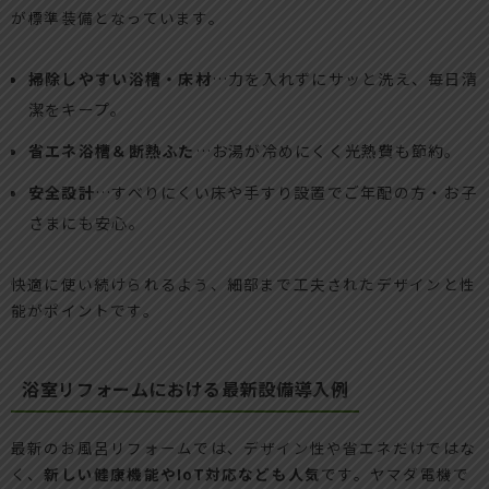
が標準装備となっています。
掃除しやすい浴槽・床材
…力を入れずにサッと洗え、毎日清
潔をキープ。
省エネ浴槽＆断熱ふた
…お湯が冷めにくく光熱費も節約。
安全設計
…すべりにくい床や手すり設置でご年配の方・お子
さまにも安心。
快適に使い続けられるよう、細部まで工夫されたデザインと性
能がポイントです。
浴室リフォームにおける最新設備導入例
最新のお風呂リフォームでは、デザイン性や省エネだけではな
く、
新しい健康機能やIoT対応なども人気
です。ヤマダ電機で