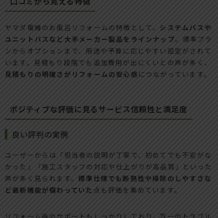
口コミから見える特徴
ヤマダ電機のお風呂リフォームの特徴として、
システムバスや
ユニットバスなど大手メーカー製品をラインナップ
。標準プラ
ンからオプションまで、用途や予算に応じやすい設定がされて
います。見積もり段階でも追加費用が出にくいとの声が多く、
見積もりの明確さがリフォームの安心感
につながっています。
ポジティブな評価に見るサービス信頼性と満足度
良い評判の実例
ユーザーからは「担当者の説明が丁寧で、初めてでも不安がな
かった」「施工スタッフの対応や仕上がりが高品質」といった
声が多く見られます。
標準仕様でも断熱性や掃除のしやすさな
ど最新機能が備わっていた
点も評価を集めています。
リフォーム後のサポートもしっかりしており、万一のトラブル