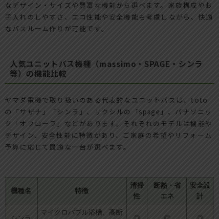
なデザイン・サイズや豊富な機能から選べます。家族構成やお
手入れのしやすさ、エコ性能や安全機能も考慮しながら、快適
なバスルーム作りが可能です。
人気ユニットバス機種（massimo・SPAGE・シンラ
等）の機能比較
ヤマダ電機で取り扱いのある代表的なユニットバスは、toto
の「サザナ」「シンラ」、リクシルの「spage」、パナソニッ
ク「オフローラ」などがあります。それぞれのモデルは機能や
デザイン、安全性能に特徴があり、ご家庭の希望やリフォーム
予算に応じて最適な一台が選べます。
清掃
断熱・省
安全設
機種名
特徴
性
エネ
計
マイクロバブル浴槽、高断
シンラ
◎
◎
◎