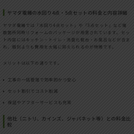
ヤマダ電機の水回り4点・5点セットの料金と内容詳細
ヤマダ電機では「水回り4点セット」や「5点セット」など複
数箇所同時リフォームのパッケージが用意されています。セッ
ト内容にはキッチン・トイレ・洗面化粧台・お風呂などが含ま
れ、個別よりも費用を大幅に抑えられるのが特徴です。
メリットは以下の通りです。
工事の一括管理で効率的かつ安心
セット割引でコスト削減
保証やアフターサービスも充実
他社（ニトリ、カインズ、ジャパネット等）との料金比
較