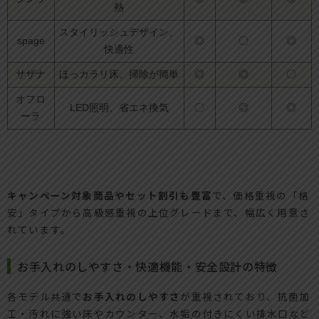
熱
スタイリッシュデザイン、
spage
◎
〇
◎
快適性
サザナ
ほっカラリ床、掃除が簡単
◎
◎
〇
オフロ
LED照明、省エネ換気
〇
◎
◎
ーラ
キャンペーン対象商品やセット割引も豊富
で、価格重視の「格
安」タイプから高級感重視の上位グレードまで、幅広く用意さ
れています。
お手入れのしやすさ・快適機能・安全設計の特徴
各モデル共通で
お手入れのしやすさ
が重視されており、抗菌加
工・汚れに強い床やカウンター、水垢の付きにくい排水口など