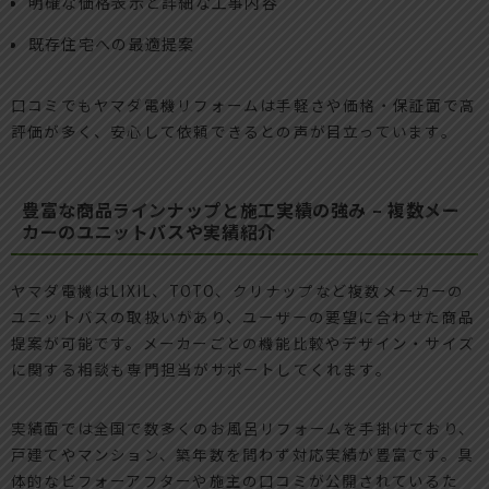
明確な価格表示と詳細な工事内容
既存住宅への最適提案
口コミでもヤマダ電機リフォームは手軽さや価格・保証面で高
評価が多く、安心して依頼できるとの声が目立っています。
豊富な商品ラインナップと施工実績の強み – 複数メー
カーのユニットバスや実績紹介
ヤマダ電機はLIXIL、TOTO、クリナップなど複数メーカーの
ユニットバスの取扱いがあり、ユーザーの要望に合わせた商品
提案が可能です。メーカーごとの機能比較やデザイン・サイズ
に関する相談も専門担当がサポートしてくれます。
実績面では全国で数多くのお風呂リフォームを手掛けており、
戸建てやマンション、築年数を問わず対応実績が豊富です。具
体的なビフォーアフターや施主の口コミが公開されているた