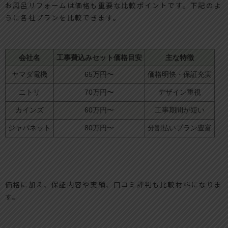
お風呂リフォームは価格も重要な比較ポイントです。下記のよ
うに各社プランを比較できます。
会社名
工事費込みセット価格目安
主な特徴
ヤマダ電機
65万円〜
価格明快・保証充実
ニトリ
70万円〜
デザイン重視
カインズ
60万円〜
工事期間が短い
ジャパネット
80万円〜
分割払いプラン豊富
価格に加え、保証内容や実績、口コミ評判も比較材料になりま
す。