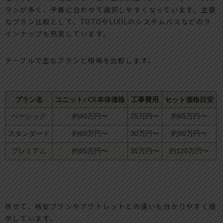
ランが多く、予算に合わせて選択しやすくなっています。主要
なプラン比較として、TOTOやLIXILのシステムバスなどのラ
インナップも充実しています。
テーブルで主なプランと相場を比較します。
プラン名
ユニットバス本体価格
工事費用
セット価格目安
ベーシック
約40万円〜
25万円〜
約65万円〜
スタンダード
約60万円〜
30万円〜
約90万円〜
プレミアム
約85万円〜
35万円〜
約120万円〜
併せて、格安プランやアウトレットとの違いも分かりやすく提
示しています。