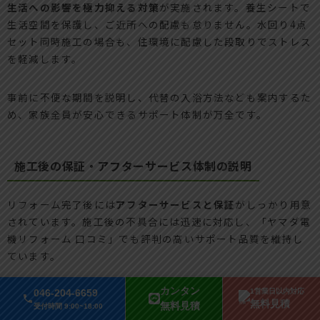
生活への影響を極力抑える対策
が実施されます。養生シートで
生活空間を保護し、ご近所への配慮も怠りません。水回り4点
セット同時施工の場合も、住環境に配慮した段取りでストレス
を軽減します。
事前に不便な期間を説明し、代替の入浴方法なども案内するた
め、家族全員が安心できるサポート体制が万全です。
施工後の保証・アフターサービス体制の説明
リフォーム完了後には
アフターサービスと保証
がしっかり用意
されています。施工後の不具合には迅速に対応し、「ヤマダ電
機リフォーム 口コミ」でも評判の高いサポート品質を維持し
ています。
カンタン
主な保証内容は以下の通りです。
046-204-6659
1営業日以内対応
無料見積
無料見積
受付時間 9:00~18:00