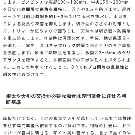
します。ビスピッチは端部100〜120mm、中央150〜200mm
を目安に
等間隔で直角を維持
し、浮きや軋みを防ぎます。屋外
デッキでは
逃げ勾配を約1〜2%
つけて雨水を排水し、水溜ま
りによる腐食や凍害を抑制します。切断面の
ささくれ対策
とし
て、トリマーか紙やすりで面取りし、天然木は切断面へ防腐剤
を重点塗布します。作業時は保護メガネ、手袋、聴覚保護具を
必須とし、電動工具は
キックバック対策
で固定と刃の高さ調整
を徹底します。最後に熱膨張を考慮し、板間に
2〜5mmのクリ
アランス
を確保すると、季節変動での干渉や割れを抑えられま
す。これらの基本を守ることで、DIYでも
プロ同等の直線性と
耐久性
に近づけます。
根太や大引の交換が必要な場合は専門業者に任せる判
断基準
床板だけでなく、下地の根太や大引が腐朽している場合は
無理
をせず専門業者へ
依頼するのが賢明です。判断の目安は、ドラ
イバーが容易に刺さる、叩くと鈍い音がする、含水で黒ずみや