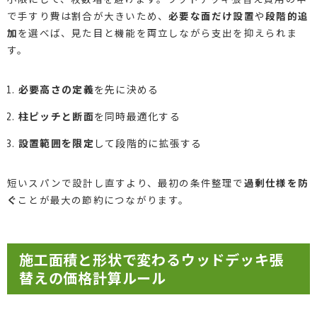
で手すり費は割合が大きいため、
必要な面だけ設置
や
段階的追
加
を選べば、見た目と機能を両立しながら支出を抑えられま
す。
必要高さの定義
を先に決める
柱ピッチと断面
を同時最適化する
設置範囲を限定
して段階的に拡張する
短いスパンで設計し直すより、最初の条件整理で
過剰仕様を防
ぐ
ことが最大の節約につながります。
施工面積と形状で変わるウッドデッキ張
替えの価格計算ルール