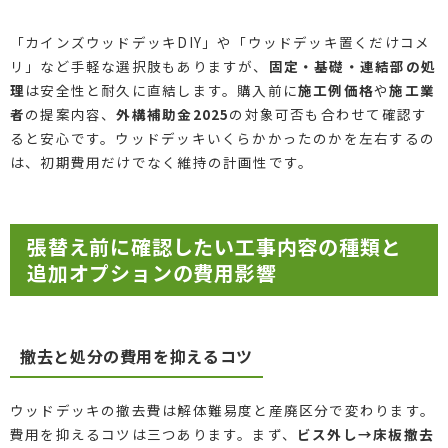
「カインズウッドデッキDIY」や「ウッドデッキ置くだけコメ
リ」など手軽な選択肢もありますが、
固定・基礎・連結部の処
理
は安全性と耐久に直結します。購入前に
施工例価格
や
施工業
者
の提案内容、
外構補助金2025
の対象可否も合わせて確認す
ると安心です。ウッドデッキいくらかかったのかを左右するの
は、初期費用だけでなく維持の計画性です。
張替え前に確認したい工事内容の種類と
追加オプションの費用影響
撤去と処分の費用を抑えるコツ
ウッドデッキの撤去費は解体難易度と産廃区分で変わります。
費用を抑えるコツは三つあります。まず、
ビス外し→床板撤去