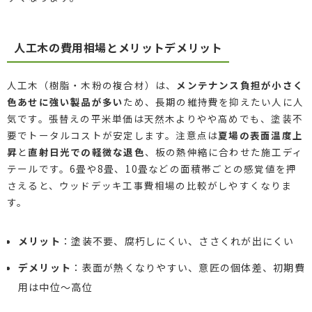
人工木の費用相場とメリットデメリット
人工木（樹脂・木粉の複合材）は、
メンテナンス負担が小さく
色あせに強い製品が多い
ため、長期の維持費を抑えたい人に人
気です。張替えの平米単価は天然木よりやや高めでも、塗装不
要でトータルコストが安定します。注意点は
夏場の表面温度上
昇
と
直射日光での軽微な退色
、板の熱伸縮に合わせた施工ディ
テールです。6畳や8畳、10畳などの面積帯ごとの感覚値を押
さえると、ウッドデッキ工事費相場の比較がしやすくなりま
す。
メリット
：塗装不要、腐朽しにくい、ささくれが出にくい
デメリット
：表面が熱くなりやすい、意匠の個体差、初期費
用は中位〜高位