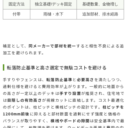
固定方法
独立基礎/デッキ固定
基礎数量、金物増し
付帯
雨樋・水下
追加部材、排水経路
補足として、
同メーカーで部材を統一
すると相性不良による追
加工を避けられます。
転落防止基準と高さ選定で無駄コストを避ける
手すりやフェンスは、
転落防止基準
と
必要高さ
を満たしつつ、
過剰仕様を避けると費用効率が上がります。一般的に地面から
の高さが一定以上のデッキは
手すり設置
が推奨され、住宅地で
は
目隠しの有効高さ
が視線カットに直結します。コスト最適化
のポイントは、柱ピッチと横桟ピッチの設計です。
柱ピッチを
1200mm前後
に抑えると部材断面を過剰にせず強度と価格の
バランスが取りやすく、
横桟やボードの隙間
は安全基準内で最
小限にして、枚数増を避けます。ウッドデッキ張替え費用の中