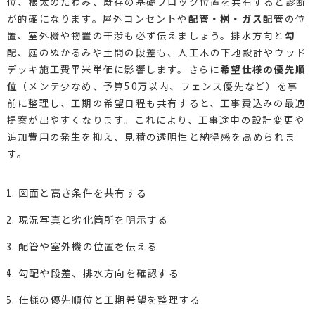
位、根太のたわみ、既存の基礎ブロック位置を共有すると診断
が的確になります。屋外コンセントや
配管・桝・ガス配管
の位
置、室外機や物置の干渉も必ず伝えましょう。排水方向と
勾
配
、庭のぬかるみや土間の段差も、人工木の下地設計やウッド
デッキ施工費平米単価に影響します。さらに
希望仕様の優先順
位
（メンテ少なめ、予算50万以内、フェンス優先など）を事
前に整理し、工期の希望日程も共有すると、工事費込みの最適
提案が出やすくなります。これにより、工事途中の設計変更や
追加費用の発生を抑え、見積の透明性と納得感を高められま
す。
図面と高さ条件を共有する
現況写真と劣化箇所を明示する
配管や室外機の位置を伝える
勾配や段差、排水方向を確認する
仕様の優先順位と工期希望を整理する