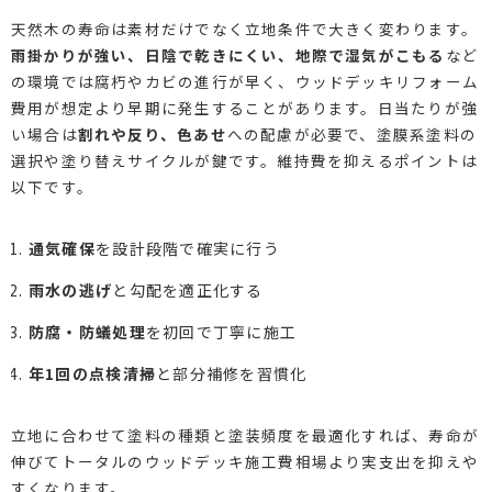
天然木の寿命は素材だけでなく立地条件で大きく変わります。
雨掛かりが強い、日陰で乾きにくい、地際で湿気がこもる
など
の環境では腐朽やカビの進行が早く、ウッドデッキリフォーム
費用が想定より早期に発生することがあります。日当たりが強
い場合は
割れや反り、色あせ
への配慮が必要で、塗膜系塗料の
選択や塗り替えサイクルが鍵です。維持費を抑えるポイントは
以下です。
通気確保
を設計段階で確実に行う
雨水の逃げ
と勾配を適正化する
防腐・防蟻処理
を初回で丁寧に施工
年1回の点検清掃
と部分補修を習慣化
立地に合わせて塗料の種類と塗装頻度を最適化すれば、寿命が
伸びてトータルのウッドデッキ施工費相場より実支出を抑えや
すくなります。