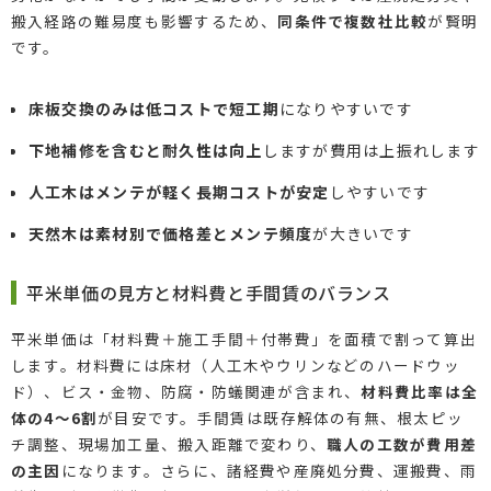
搬入経路の難易度も影響するため、
同条件で複数社比較
が賢明
です。
床板交換のみは低コストで短工期
になりやすいです
下地補修を含むと耐久性は向上
しますが費用は上振れします
人工木はメンテが軽く長期コストが安定
しやすいです
天然木は素材別で価格差とメンテ頻度
が大きいです
平米単価の見方と材料費と手間賃のバランス
平米単価は「材料費＋施工手間＋付帯費」を面積で割って算出
します。材料費には床材（人工木やウリンなどのハードウッ
ド）、ビス・金物、防腐・防蟻関連が含まれ、
材料費比率は全
体の4〜6割
が目安です。手間賃は既存解体の有無、根太ピッ
チ調整、現場加工量、搬入距離で変わり、
職人の工数が費用差
の主因
になります。さらに、諸経費や産廃処分費、運搬費、雨