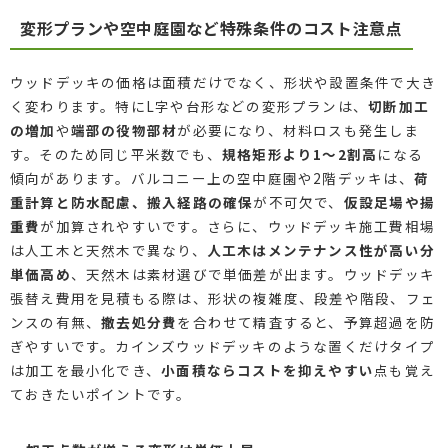
変形プランや空中庭園など特殊条件のコスト注意点
ウッドデッキの価格は面積だけでなく、形状や設置条件で大き
く変わります。特にL字や台形などの変形プランは、
切断加工
の増加
や
端部の役物部材
が必要になり、材料ロスも発生しま
す。そのため同じ平米数でも、
規格矩形より1～2割高
になる
傾向があります。バルコニー上の空中庭園や2階デッキは、
荷
重計算と防水配慮、搬入経路の確保
が不可欠で、
仮設足場や揚
重費
が加算されやすいです。さらに、ウッドデッキ施工費相場
は人工木と天然木で異なり、
人工木はメンテナンス性が高い分
単価高め
、天然木は素材選びで単価差が出ます。ウッドデッキ
張替え費用を見積もる際は、形状の複雑度、段差や階段、フェ
ンスの有無、
撤去処分費
を合わせて精査すると、予算超過を防
ぎやすいです。カインズウッドデッキのような置くだけタイプ
は加工を最小化でき、
小面積ならコストを抑えやすい
点も覚え
ておきたいポイントです。