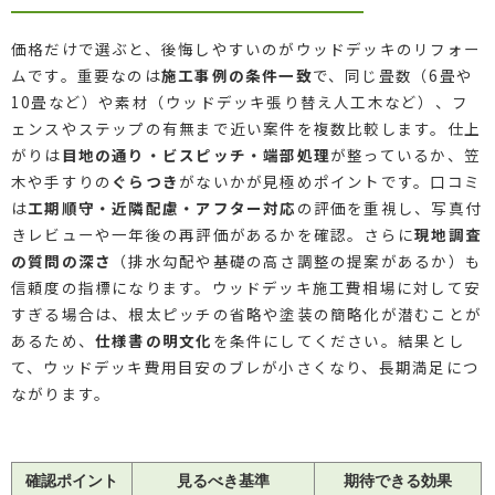
価格だけで選ぶと、後悔しやすいのがウッドデッキのリフォー
ムです。重要なのは
施工事例の条件一致
で、同じ畳数（6畳や
10畳など）や素材（ウッドデッキ張り替え人工木など）、フ
ェンスやステップの有無まで近い案件を複数比較します。仕上
がりは
目地の通り・ビスピッチ・端部処理
が整っているか、笠
木や手すりの
ぐらつき
がないかが見極めポイントです。口コミ
は
工期順守・近隣配慮・アフター対応
の評価を重視し、写真付
きレビューや一年後の再評価があるかを確認。さらに
現地調査
の質問の深さ
（排水勾配や基礎の高さ調整の提案があるか）も
信頼度の指標になります。ウッドデッキ施工費相場に対して安
すぎる場合は、根太ピッチの省略や塗装の簡略化が潜むことが
あるため、
仕様書の明文化
を条件にしてください。結果とし
て、ウッドデッキ費用目安のブレが小さくなり、長期満足につ
ながります。
確認ポイント
見るべき基準
期待できる効果