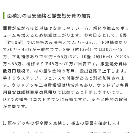
面積別の目安価格と撤去処分費の加算
面積が広がるほど単価は安定しやすい一方、解体や撤去のボリ
ュームも増えるため総額は上がります。参考目安として、6畳
（約10㎡）では床板のみ張替えで25万〜35万、下地補修あり
で30万〜45万が一般的です。8畳（約13㎡）では30万〜45
万、下地補修ありで40万〜55万ほど、10畳（約16㎡）だと35
万〜55万、補修ありで45万〜70万が目安です。
撤去処分費は
数万円規模
で、材の量や金物の有無、搬出経路で上下します。
手すりやステップ、フェンスの付帯があると別途加算されま
す。ウッドデッキ工事費相場は地域差もあり、
ウッドデッキ費
用目安は総額表示の見積り
で比較すると判断しやすいです。
DIYでの撤去はコストダウンに有効ですが、安全と時間の確保
が前提です。
既存デッキの健全度を点検し、撤去の要否を確定します