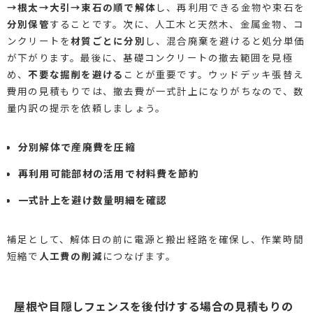
→根太→大引→束石の順で解体
し、再利用できる金物や束石を
分別保管
することです。次に、人工木と天然木、金属金物、コ
ンクリートを
材質ごとに分別
し、混合廃棄を避けると処分単価
が下がります。最後に、基礎コンクリートの撤去範囲を見極
め、
不要な掘削を避ける
ことが重要です。ウッドデッキ張替え
費用の見積もりでは、撤去費が一式計上になりがちなので、数
量内訳の提示を依頼しましょう。
分別解体で産廃費を圧縮
再利用可能部材の活用で材料費を節約
一式計上を避け数量明細を確認
補足として、解体日の前に電源と搬出経路を確保し、作業時間
短縮で
人工費の削減
につなげます。
屋根や目隠しフェンスを後付けする場合の見積もりの