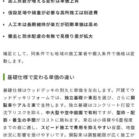
加工点数が増える変形は単価上昇
仮設足場や揚重が必要な高所施工は別途費
人工木は長期維持が楽だが初期単価は高め
撤去と防水配慮の有無で見積り差が拡大
補足として、同条件でも地域の施工業者や搬入条件で価格は変
動します。
基礎仕様で変わる単価の違い
基礎仕様はウッドデッキの耐久と単価を左右します。戸建てウ
ッドデッキリフォームでは、
独立基礎
か
束石
を選び、さらに
鋼
製束
や
アルミ束
で支持します。独立基礎はコンクリート打設で
沈下リスクを抑え、
中大型や空中庭園で有利
ですが、
型枠・配
筋・養生の手間
がコストに跳ねます。束石は小規模や6畳程度
までの庭に適し、
スピード施工で費用を抑えやすい
反面、地盤
状況に影響を受けやすいです。鋼製束は調整範囲が広く施工が