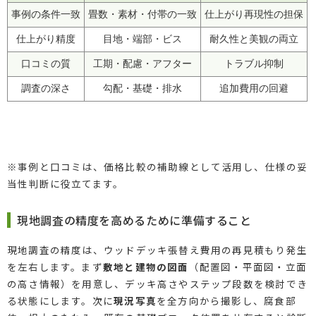
事例の条件一致
畳数・素材・付帯の一致
仕上がり再現性の担保
仕上がり精度
目地・端部・ビス
耐久性と美観の両立
口コミの質
工期・配慮・アフター
トラブル抑制
調査の深さ
勾配・基礎・排水
追加費用の回避
※事例と口コミは、価格比較の補助線として活用し、仕様の妥
当性判断に役立てます。
現地調査の精度を高めるために準備すること
現地調査の精度は、ウッドデッキ張替え費用の再見積もり発生
を左右します。まず
敷地と建物の図面
（配置図・平面図・立面
の高さ情報）を用意し、デッキ高さやステップ段数を検討でき
る状態にします。次に
現況写真
を全方向から撮影し、腐食部