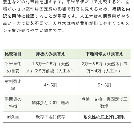
養生などの付帯費を加えます。平米単価だけで比較すると、面
積が小さい案件は固定費の影響で割高に見えるため、
総額と内
訳を同時に確認
することが重要です。人工木は初期費用がやや
高い一方で塗装不要で、天然木は初期費用が抑えやすくてもメ
ンテ費が乗りやすい傾向です。
比較項目
床板のみ張替え
下地補修あり張替え
平米単価
1.5万〜2.5万（天然
2万〜3.5万（天然木）/3
の目安
木）/2.5万前後（人工木）
万〜4万（人工木）
材料費比
4〜5割
5〜6割
率
手間賃の
点検・交換・再固定で工
解体少なく加工軽め
特徴
数増
耐久面
既存下地に依存
耐久性の底上げに有利