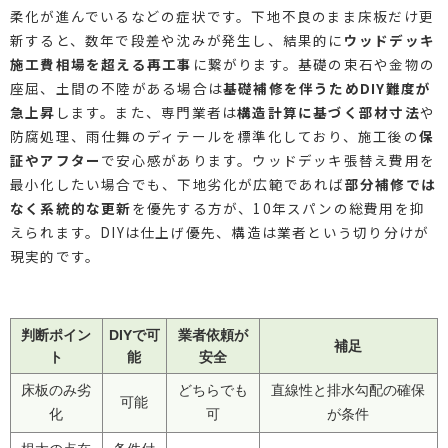
柔化が進んでいるなどの症状です。下地不良のまま床板だけ更
新すると、数年で段差や沈みが発生し、結果的に
ウッドデッキ
施工費相場を超える再工事
に繋がります。基礎の束石や金物の
座屈、土間の不陸がある場合は
基礎補修を伴うためDIY難度が
急上昇
します。また、専門業者は
構造計算に基づく部材寸法
や
防腐処理、雨仕舞のディテールを標準化しており、施工後の
保
証やアフター
で安心感があります。ウッドデッキ張替え費用を
最小化したい場合でも、下地劣化が広範であれば
部分補修では
なく系統的な更新
を優先する方が、10年スパンの総費用を抑
えられます。DIYは仕上げ優先、構造は業者という切り分けが
現実的です。
判断ポイン
DIYで可
業者依頼が
補足
ト
能
安全
床板のみ劣
どちらでも
直線性と排水勾配の確保
可能
化
可
が条件