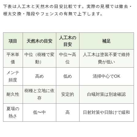
下表は人工木と天然木の目安比較です。実際の見積では撤去・
根太交換・階段やフェンスの有無で上下します。
人工木の
項目
天然木の目安
補足
目安
平米単
中位（樹種で変
中位〜高
人工木は塗装不要で維持
価
動）
位
費が低い
メンテ
高め
低め
清掃中心でOK
頻度
樹種と立地に依
耐久性
安定的
白蟻対策は別途確認
存
夏場の
低〜中
高
日射対策や日除けで緩和
熱さ