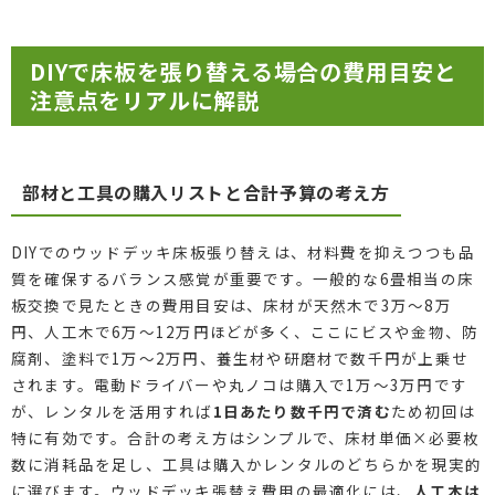
DIYで床板を張り替える場合の費用目安と
注意点をリアルに解説
部材と工具の購入リストと合計予算の考え方
DIYでのウッドデッキ床板張り替えは、材料費を抑えつつも品
質を確保するバランス感覚が重要です。一般的な6畳相当の床
板交換で見たときの費用目安は、床材が天然木で3万〜8万
円、人工木で6万〜12万円ほどが多く、ここにビスや金物、防
腐剤、塗料で1万〜2万円、養生材や研磨材で数千円が上乗せ
されます。電動ドライバーや丸ノコは購入で1万〜3万円です
が、レンタルを活用すれば
1日あたり数千円で済む
ため初回は
特に有効です。合計の考え方はシンプルで、床材単価×必要枚
数に消耗品を足し、工具は購入かレンタルのどちらかを現実的
に選びます。ウッドデッキ張替え費用の最適化には、
人工木は