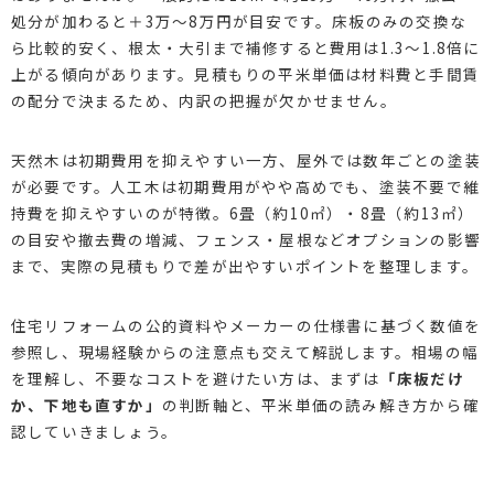
処分が加わると＋3万～8万円が目安です。床板のみの交換な
ら比較的安く、根太・大引まで補修すると費用は1.3～1.8倍に
上がる傾向があります。見積もりの平米単価は材料費と手間賃
の配分で決まるため、内訳の把握が欠かせません。
天然木は初期費用を抑えやすい一方、屋外では数年ごとの塗装
が必要です。人工木は初期費用がやや高めでも、塗装不要で維
持費を抑えやすいのが特徴。6畳（約10㎡）・8畳（約13㎡）
の目安や撤去費の増減、フェンス・屋根などオプションの影響
まで、実際の見積もりで差が出やすいポイントを整理します。
住宅リフォームの公的資料やメーカーの仕様書に基づく数値を
参照し、現場経験からの注意点も交えて解説します。相場の幅
を理解し、不要なコストを避けたい方は、まずは
「床板だけ
か、下地も直すか」
の判断軸と、平米単価の読み解き方から確
認していきましょう。