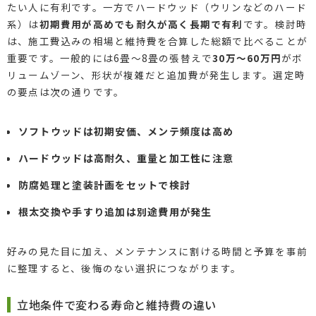
たい人に有利です。一方でハードウッド（ウリンなどのハード
系）は
初期費用が高めでも耐久が高く長期で有利
です。検討時
は、施工費込みの相場と維持費を合算した総額で比べることが
重要です。一般的には6畳〜8畳の張替えで
30万〜60万円
がボ
リュームゾーン、形状が複雑だと追加費が発生します。選定時
の要点は次の通りです。
ソフトウッドは初期安価、メンテ頻度は高め
ハードウッドは高耐久、重量と加工性に注意
防腐処理と塗装計画をセットで検討
根太交換や手すり追加は別途費用が発生
好みの見た目に加え、メンテナンスに割ける時間と予算を事前
に整理すると、後悔のない選択につながります。
立地条件で変わる寿命と維持費の違い