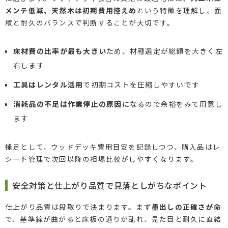
メンテ低減、天然木は初期費用控えめ
という特徴を理解し、面
積と耐久のバランスで判断することが大切です。
床材費の比率が最も大きい
ため、材種選定が総額を大きく左
右します
工具はレンタル活用
で初期コストを圧縮しやすいです
消耗品の不足は作業停止の原因
になるので余裕をみて用意し
ます
補足として、ウッドデッキ費用目安を記録しつつ、購入品はレ
シート管理で次回以降の相場比較がしやすくなります。
安全対策と仕上がり品質で見落としがちなポイント
仕上がり品質は段取りで決まります。まず
墨出しの正確さが命
で、基準線が曲がると床板の通りが乱れ、見た目と耐久に直結