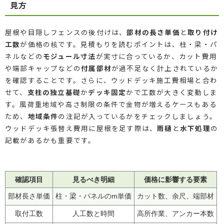
見方
屋根や目隠しフェンスの後付けは、
部材の長さ単価
と
取り付け
工数
が価格の核です。見積もりを読むポイントは、柱・梁・パ
ネルなどの
モジュール寸法
が実寸に合っているか、カット費用
や端部キャップなどの
付属部材
が過不足なく計上されているか
を確認することです。さらに、ウッドデッキ施工費相場と合わ
せて、
支柱の独立基礎
か
デッキ固定
かで工数が大きく変動しま
す。風荷重地域や高さ制限の条件で金物が増えるケースもある
ため、
地域条件
の注記が入っているかをチェックしましょう。
ウッドデッキ張替え費用に屋根を足す際は、
雨樋
と
水下処理
の
記載があるかも重要です。
確認項目
見るべき明細
価格に影響する要素
部材長さ単価
柱・梁・パネルのm単価
カット数、余尺、端部材
取付工数
人工数と時間
高所作業、アンカー本数