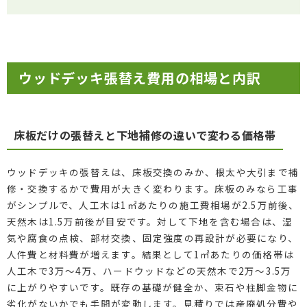
ウッドデッキ張替え費用の相場と内訳
床板だけの張替えと下地補修の違いで変わる価格帯
ウッドデッキの張替えは、床板交換のみか、根太や大引まで補
修・交換するかで費用が大きく変わります。床板のみなら工事
がシンプルで、人工木は1㎡あたりの施工費相場が2.5万前後、
天然木は1.5万前後が目安です。対して下地を含む場合は、湿
気や腐食の点検、部材交換、固定強度の再設計が必要になり、
人件費と材料費が増えます。結果として1㎡あたりの価格帯は
人工木で3万〜4万、ハードウッドなどの天然木で2万〜3.5万
に上がりやすいです。既存の基礎が健全か、束石や柱脚金物に
劣化がないかでも手間が変動します。見積りでは産廃処分費や