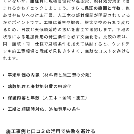
ていないか、
諸経費
に現場管理費や運搬費、廃材処分費まで含
まれるかもチェックしましょう。さらに
保証の範囲と年数
、色
あせや反りへの対応可否、人工木の部材保証が明記されている
かがポイントです。
工期
は養生や撤去、根太交換の有無で変わ
るため、日数と天候順延時の扱いを書面で確認します。下地の
状態による
追加費用の発生条件
も必ず文面化を。比較の際は、
同一面積・同一仕様で見積条件を揃えて検討すると、ウッドデ
ッキ施工費相場と乖離が見抜きやすく、無駄なコストを避けら
れます。
平米単価の内訳
（材料費と施工費の分離）
端数処理と廃材処分費
の明確化
保証内容と年数
（人工木・金物・施工）
工期と順延時対応
、追加費用の条件
施工事例と口コミの活用で失敗を避ける