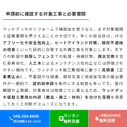
申請前に確認する対象工事と必要書類
ウッドデッキのリフォームで補助金を使うなら、まず対象範囲
と証拠書類を押さえることが大切です。多くの自治体は、
バリ
アフリー化や安全性向上、ヒートアイランド対策、既存不適格
の改善
といった目的に合致する外構工事を対象にします。手す
りの新設や
目隠しフェンス
での転落・視線対策、
根太交換
を含
む長寿命化、
人工木
によるメンテナンス性向上などは評価され
やすい傾向です。ウッドデッキ施工費相場に基づく
見積書（工
事費込み）
、平面図や仕様書、既存写真と完成後写真の提出要
件が一般的で、
契約前申請
を条件にする制度も多いです。受付
期間や上限額、対象素材は制度ごとに異なるため、
ウッドデッ
キ張替え費用の内訳（撤去・施工・材料）を分けた見積
を用意
しておくと判断がスムーズになります。
カンタン
046-204-6659
1営業日以内対応
重要ポイント
無料見積
無料見積
受付時間 9:00~18:00