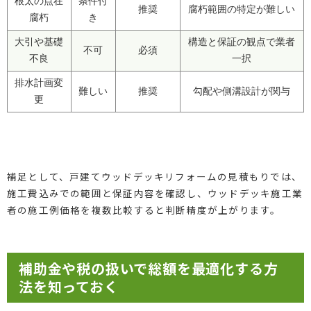
根太の点在
条件付
推奨
腐朽範囲の特定が難しい
腐朽
き
大引や基礎
構造と保証の観点で業者
不可
必須
不良
一択
排水計画変
難しい
推奨
勾配や側溝設計が関与
更
補足として、戸建てウッドデッキリフォームの見積もりでは、
施工費込みでの範囲と保証内容を確認し、ウッドデッキ施工業
者の施工例価格を複数比較すると判断精度が上がります。
補助金や税の扱いで総額を最適化する方
法を知っておく