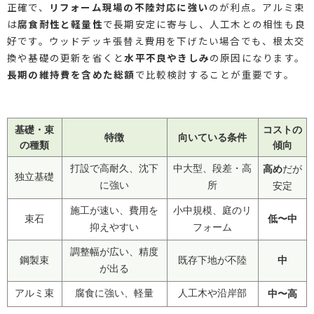
正確で、
リフォーム現場の不陸対応に強い
のが利点。アルミ束
は
腐食耐性と軽量性
で長期安定に寄与し、人工木との相性も良
好です。ウッドデッキ張替え費用を下げたい場合でも、根太交
換や基礎の更新を省くと
水平不良やきしみ
の原因になります。
長期の維持費を含めた総額
で比較検討することが重要です。
基礎・束
コストの
特徴
向いている条件
の種類
傾向
打設で高耐久、沈下
中大型、段差・高
高め
だが
独立基礎
に強い
所
安定
施工が速い、費用を
小中規模、庭のリ
低〜中
束石
抑えやすい
フォーム
調整幅が広い、精度
中
鋼製束
既存下地が不陸
が出る
アルミ束
腐食に強い、軽量
人工木や沿岸部
中〜高