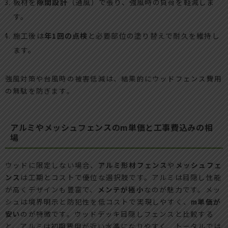
板材を
隙間設計
（通風）で張り、強風時の負荷を軽減しま
す。
施工後は
年1回の点検
と必要部位の塗り替えで耐久を維持し
ます。
強風対策や台風時の被害低減は、結果的にウッドフェンス費用
の無駄を防ぎます。
アルミやメッシュフェンスのm単価と工事費込みの相
場
ウッドに限定しない場合、
アルミ形材フェンス
や
メッシュフェ
ンス
は工期とコストで優位な選択肢です。アルミは目隠し性能
が高くデザインも豊富で、
メンテが極小
なのが魅力です。メッ
シュは境界明示と防犯性を低コストで実現しやすく、
m単価が
安い
のが特徴です。ウッドデッキ目隠しフェンスと比較する
と、アルミは初期費用が近い水準になりやすく、トータルでは