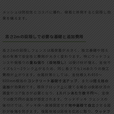
メッシュは防犯性とコスパに優れ、植栽と併用すると目隠し効
果を補えます。
高さ2mの目隠しで必要な基礎と追加費用
高さ2mの目隠しフェンスは風荷重が大きく、独立基礎や控え
柱の有無で安全性と費用が大きく変わります。特にウッドフェ
ンスや板張りの
重ね張り（目地隠し）
は受け材が増え、支柱サ
イズも1～2ランク上がるため、同じ長さでも1mあたりの施工
費用が上がります。台風対策としては、支柱根入れ450～
600mm相当の
コンクリート基礎寸法アップ
、または
控え柱の
追加
が効果的です。既存ブロック上に建てる場合は鉄筋状況の
調査やコア抜きが必要となり、
1スパンあたり数千円～
、全体
では数万円の追加が想定されます。ウッドデッキ フェンスの
後付けでは、デッキ床へ直接固定せず
地中基礎で自立
させる設
計が後悔を防ぎます。強風地域は目地を広めに取り、
ウッドフ