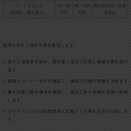
ウッドフェンス
30～65
60～120
受け材強化・防腐
H2000（重ね張り）
万円
万円
塗装込
番号の流れで検討手順を整理します。
高さと通風率を決め、風荷重に見合う支柱と基礎仕様を選び
ます
直線かコーナー有かを確定し、端部と門扉の有無を決めます
搬入経路と既存構造を確認し、追加工事の有無を見積へ反映
します
ウッドフェンスは防腐塗装と定期メンテ費も含めて比較しま
す