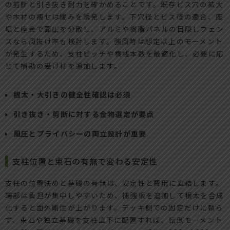
の剪断と引き抜き耐力を確かめることです。既存ビス穴の拡大
や木材の痩せは緩みを誘発します。下穴径とビス径の適合、座
堀と座金で面圧を分散し、アルミや樹脂パネルの目隠しフェン
スなら風抜け率も検討します。強風時は想定以上のモーメント
が発生するため、支柱ピッチや横桟本数を最適化し、必要に応
じて補助の受け材を追加します。
根太・大引きの健全性確認は必須
引き抜き・剪断に対する金物選定が要点
風圧とプライバシーの両立設計が重要
支柱位置と束石の有無で変わる安定性
支柱の位置決めと基礎の有無は、安定性と費用に直結します。
端部は負担が集中しやすいため、補強板を追加して根太を合成
化すると面外剛性が上がります。デッキ側での固定だけに頼ら
ず、束石や独立基礎を支柱直下に配置すれば、転倒モーメント