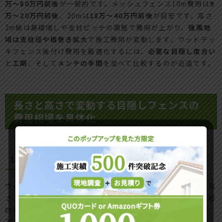
万～80万円前後
が一般的です。メッシュフェンス10m費用は
9
万～20万円前後
、20mは
18万～40万円前後
が目安です。高さ
2m級は基礎増しや支柱ピッチの調整で費用が上がり、
強風地
域は支柱径や根巻き拡大
で施工費用が変動します。ウッドデッ
キフェンス後付け費用を最適化するには、
必要な目隠し度合い
と
工期
、そして
メンテの手間
を並べて比較するのが近道です。
長さと高さで変動する目隠しフェンスの
費用相場を具体化
10mと20mの費用目安と施工期間の目安
ウッドデッキに目隠しフェンスを後付けする費用は、長さと高
さ、直線かコーナー有無、搬入経路で大きく変わります。一般
的なアルミや樹脂の目隠しなら、10mで工事費込みの目安は
20万～50万円、20mで40万～90万円がボリュームゾーンで