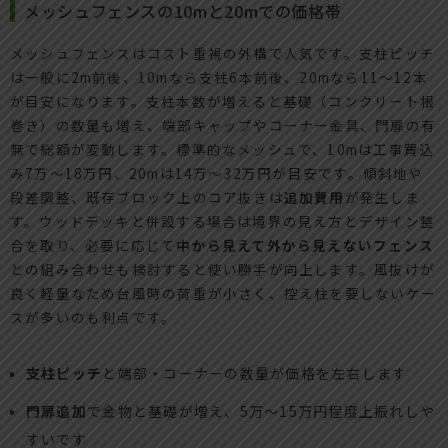
メッシュフェンスの10mと20mでの価格帯
メッシュフェンスはコスト重視の外構で人気です。支柱ピッチ
は一般に2m前後、10mなら支柱6本前後、20mなら11～12本
が目安になります。支柱本数が増えると基礎（コンクリート根
巻き）の数量も増え、端部キャップやコーナー金具、門扉の有
無で総額が変動します。標準的なメッシュで、10mは工事費込
み7万～18万円、20mは14万～32万円が目安です。傾斜地や
段差調整、既存ブロック上のコア抜きは
追加費用
が発生しま
す。ウッドデッキと併設する場合は境界の見え方とデザイン整
合を取り、必要に応じて
中から見えて外から見えないフェンス
との組み合わせも検討すると使い勝手が向上します。風抜けが
良く軽量なため台風時の荷重が小さく、控え柱を要しないケー
スが多いのも利点です。
支柱ピッチ
と端部・コーナーの数量が価格を左右します
門扉追加
で金物と基礎が増え、5万～15万円程度上振れしや
すいです