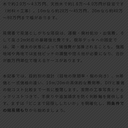
木で約2.0万～4.5万円、天然木で約1.8万～4.0万円が目安です
（材料＋工事）。10mなら約20万～45万円、20mなら約40万
～90万円まで幅があります。
見積書で見落としがちな項目は、運搬・廃材処分・出張費、そ
して高さ2m対応の基礎強化費です。既存デッキへの固定で
は、梁・根太の状態によって補強費が加算されることも。強風
地域や角地では支柱ピッチの調整や控え柱が必要になり、合計
が数万円単位で増えるケースがあります。
本記事では、目的別の設計（目地の隙間率・板の向き）、m単
価と一式価格の違い、10m/20mの具体的な費用帯、DIYと業者
の総コスト比較まで一気に整理します。実際の工事写真とチェ
ックリストつきで、手戻りや追加請求を防ぐ判断軸を提供しま
す。まずは「どこまで目隠ししたいか」を明確化し、
同条件で
の相見積もり
から始めましょう。