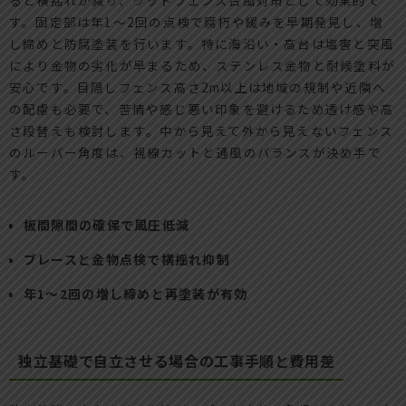
す。固定部は年1〜2回の点検で腐朽や緩みを早期発見し、増
し締めと防腐塗装を行います。特に海沿い・高台は塩害と突風
により金物の劣化が早まるため、ステンレス金物と耐候塗料が
安心です。目隠しフェンス高さ2m以上は地域の規制や近隣へ
の配慮も必要で、苦情や感じ悪い印象を避けるため透け感や高
さ段替えも検討します。中から見えて外から見えないフェンス
のルーバー角度は、視線カットと通風のバランスが決め手で
す。
板間隙間の確保で風圧低減
ブレースと金物点検で横揺れ抑制
年1〜2回の増し締めと再塗装が有効
独立基礎で自立させる場合の工事手順と費用差