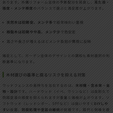
あります。外構リフォーム全体の予算配分を見直し、
見た目・
強度・メンテ頻度
のバランスで選ぶと満足度が上がります。
天然木は初期安、メンテ多
で経年味わい重視
樹脂木は初期やや高、メンテ少
で色安定
高さや長さが増えるほどメンテ負担が費用に反映
補足として、ガーデン全体のデザインとの調和も素材選択の判
断基準になります。
木材選びの基準と腐るリスクを抑える対策
ウッドフェンスの長持ちを左右するのは、
木材種・含水率・金
物・設計
です。ハードウッド（イペ、ウリンなど）は高耐久で
防腐塗装の頻度を抑えられますが重量と価格が上がります。ソ
フトウッド（レッドシダー、SPFなど）は扱いやすく
DIYしや
すい
反面、
防腐処理や塗装の継続
が前提です。腐朽と倒壊を避