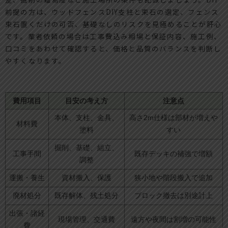
前提の方は、ウッドフェンスDIY支柱と束石の選定、フェンス
束石置くだけの可否、基礎なしのリスクを見極めることが肝心
です。業者依頼の場合は工事費込み相場と保証内容、施工例、
口コミをあわせて確認すると、価格と品質のバランスを判断し
やすくなります。
費用項目
目安の考え方
注意点
本体、支柱、金具、
高さ2m仕様は部材が増えや
材料費
塗料
すい
掘削、基礎、組立、
工事手間
既存デッキの補強で増額
調整
運搬・養生
資材搬入、保護
狭小地や階段搬入で追加
廃材処分
既存解体、残土処分
ブロック撤去は別途計上
出張・諸経
現場管理、交通費
遠方や夜間は割増の可能性
費