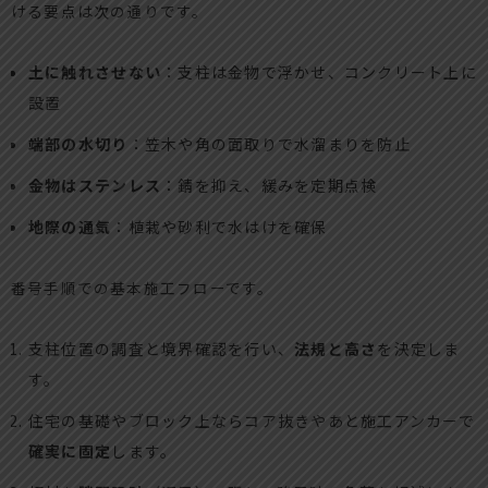
ける要点は次の通りです。
土に触れさせない
：支柱は金物で浮かせ、コンクリート上に
設置
端部の水切り
：笠木や角の面取りで水溜まりを防止
金物はステンレス
：錆を抑え、緩みを定期点検
地際の通気
：植栽や砂利で水はけを確保
番号手順での基本施工フローです。
支柱位置の調査と境界確認を行い、
法規と高さ
を決定しま
す。
住宅の基礎やブロック上ならコア抜きやあと施工アンカーで
確実に固定
します。