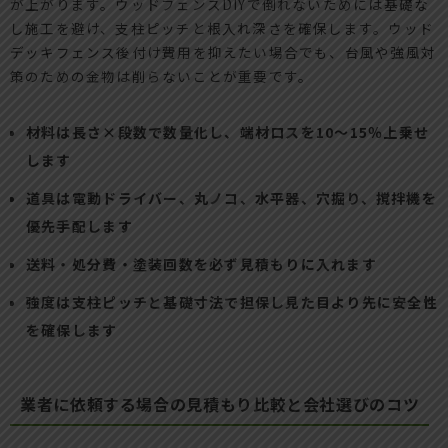
が上がります。ウッドフェンスDIYで倒れないためには基礎な
し施工を避け、支柱ピッチと根入れ深さを確保します。ウッド
デッキフェンス後付け費用を抑えたい場合でも、台風や強風対
策のための金物は削らないことが重要です。
材料は長さ×段数で数量化し、端材ロスを10～15％上乗せ
します
道具は電動ドライバー、丸ノコ、水平器、穴掘り、撹拌機を
優先手配します
送料・処分費・塗装回数を必ず見積もりに入れます
強度は支柱ピッチと基礎寸法で担保し見た目より先に安全性
を確保します
業者に依頼する場合の見積もり比較と会社選びのコツ