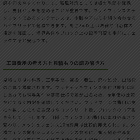
感を抑えやすくなります。強風対策としては板の隙間を確保
し、支柱ピッチを詰めることが重要です。ウッドフェンスのデ
メリットであるメンテナンスは、樹脂やアルミを組み合わせる
ハイブリッドで軽減できます。高さ2m以上は法律や自治体の
規定を確認し、境界条件やブロック上の設置可否も事前にチェ
ックすると安心です。
工事費用の考え方と見積もりの読み解き方
見積もりは材料費、工事手間、運搬・養生、廃材処分、出張費
の合算で構成されます。ウッドデッキフェンス後付け費用は同
じ長さでも現場条件や基礎仕様で差が出るため、m単価の比較
だけでなく内訳を確認してください。ウッドフェンス費用は支
柱本数、支柱の埋込深さやコンクリート量、ブロックのコア抜
き有無で上下します。目隠しフェンス10m費用は素材や高さで
変わり、メッシュフェンス10m費用は比較的抑えられます。外
構フェンス費用シュミレーションの参考に、搬入経路や高低
差、掘削の難易度など施工場所の条件も記録しましょう。DIY