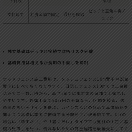
ト打設
管理
ピッチと直角を再チ
支柱建て
柱脚金物で固定、通りを確認
ェック
独立基礎はデッキ非接続で腐朽リスク分離
基礎費用は増えるが長期の手直しを抑制
ウッドフェンス施工費用は、メッシュフェンス10m費用や20m
費用に比べて高くなりやすく、目隠しフェンス10mでは工事費
込みで二十数万円から、高さ2mでは風対策の追加で上振れし
やすいです。外構工事で50万円の予算なら、区間を絞る、透
過率の高いデザインを選ぶ、カインズなどの商品で本体価格を
抑えつつ基礎は業者に依頼する分離発注が現実的です。DIYの
場合は「刺すだけ」や「置くだけ」タイプでも支柱の固定と基
礎の見直しを行い、
倒れない
ための荷重経路を最優先にしてく