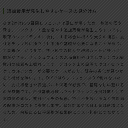
追加費用が発生しやすいケースの見分け方
高さ2m対応の目隠しフェンスは風圧が増すため、基礎の径や
深さ、コンクリート量を増やす追加費用が発生しやすいです。
既存のウッドデッキに後付けする場合は根太や大引の補強、支
柱をデッキ外に独立させる独立基礎が必要になることがあり、
工事費が上がります。狭小地での搬入や現場カットが多いと手
間がかさみ、メッシュフェンス20m費用や目隠しフェンス20m
費用の総額も上振れします。ブロック上の設置ではコア抜きと
ケミカルアンカーが必要なケースがあり、既存の劣化が見つか
ると補修を伴います。DIYではウッドフェンスDIY倒れないた
めに支柱根巻きや貫通ボルト固定が必要で、基礎なしは避ける
のが無難です。台風常襲地域はウッドフェンス強風対策として
隙間率の確保、支柱ピッチの短縮、控え柱を設けるなど設計面
の配慮がコストに影響します。緊急対応や休日工事は割増とな
るため、余裕ある日程調整が結果的にコスト抑制につながりま
す。