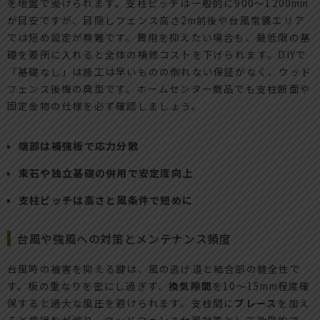
を地盤で受けられます。支柱ピッチは一般的に900〜1200mm
が目安ですが、目隠しフェンス高さ2m前後や台風常襲エリア
では短め設定が無難です。費用を抑えたい場合も、最低限の基
礎を要所に入れると全体の補修コストを下げられます。DIYで
「基礎なし」は施工は早いものの倒れない保証がなく、ウッド
フェンス後悔の典型です。ホームセンター商品でも支柱断面や
固定金物の仕様を必ず確認しましょう。
端部は補強板で応力分散
束石や独立基礎の併用で安定度向上
支柱ピッチは高さと風条件で短めに
台風や強風への対策とメンテナンス頻度
台風時の被害を抑える鍵は、風の逃げ道と結合部の健全性で
す。板の重なりを密にし過ぎず、
換気隙間
を10〜15mm程度確
保すると過大な風圧を避けられます。支柱間に
ブレース
を加え
ると横揺れが減り、ウッドフェンス台風対策として効果的で