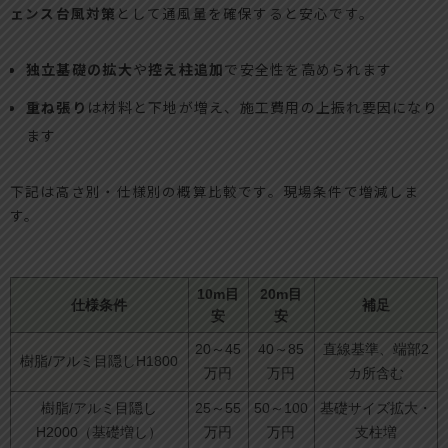
ェンス台風対策
として通風量を確保すると安心です。
独立基礎の拡大
や
控え柱追加
で安全性を高められます
重ね張り
は材料と下地が増え、施工費用の上振れ要因になり
ます
下記は高さ別・仕様別の概算比較です。現場条件で増減しま
す。
10m目
20m目
仕様条件
補足
安
安
20～45
40～85
直線基準、端部2
樹脂/アルミ目隠しH1800
万円
万円
カ所含む
樹脂/アルミ目隠し
25～55
50～100
基礎サイズ拡大・
H2000（基礎増し）
万円
万円
支柱増