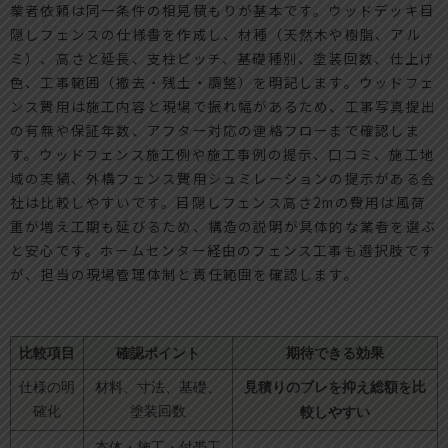
業者依頼は同一条件の相見積もりが基本です。ウッドデッキ目
隠しフェンスの仕様書を作成し、材種（天然木や樹脂、アル
ミ）、高さと延長、支柱ピッチ、基礎種別、塗装回数、仕上げ
色、工事範囲（撤去・残土・調整）を明記します。ウッドフェ
ンス費用は施工内容と現場で振れ幅があるため、工事写真提出
の有無や保証年数、アフター対応の連絡フローまで確認しま
す。ウッドフェンス施工例や施工事例の提示、口コミ、施工地
域の実績、外構フェンス費用シュミレーションの提示がある会
社は比較しやすいです。目隠しフェンス高さ2mの費用は風荷
重が増え工期も延びるため、構造の説明が具体的な業者を選ぶ
と安心です。ホームセンター経由のフェンス工事も選択肢です
が、担当の現場管理体制と責任範囲を確認します。
比較項目
確認ポイント
期待できる効果
見積りのブレを抑え総額を比
仕様の明
材料、寸法、基礎、
確化
塗装回数
較しやすい
本体・施工・付帯工