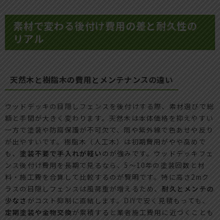
素材で変わる後付け費用の差と耐久性の
リアル
天然木と樹脂木の費用とメンテナンスの違い
ウッドデッキの目隠しフェンスを後付けする際、素材選びで総
額と手間が大きく変わります。天然木は本体価格を抑えやすい
一方で塗装や防腐保護が不可欠で、雨や紫外線で色あせや反り
が出やすいです。樹脂木（人工木）は初期費用がやや高めで
も、
塗装不要で手入れが軽い
のが強みです。ウッドデッキフェ
ンス後付け費用を長期で見るなら、5～10年の塗装回数と材
料・施工費を合算して比較するのが賢明です。特に高さ2mク
ラスの目隠しフェンスは風荷重が増えるため、
耐久とメンテの
少なさ
がコスト抑制に直結します。DIYで安く見積もっても、
定期塗装や金物交換
が累積すると業者施工費用に近づくことも