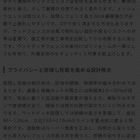
手すり兼用のウッドフェンスで安全性を高められます。費用は
素材と長さ、そして基礎の仕様で大きく変わります。メッシュ
フェンスは低コスト、目隠しフェンス高さ2mは基礎強化が必
要で上振れしやすいです。DIYで安く済ませる方法もあります
が、ウッドフェンスが台風で倒れない設計や腐るリスクへの対
策は重要で、施工例や施工事例を比較してから判断すると安心
です。ウッドデッキフェンスの後付けはリフォームの一環とし
ても有効で、外構全体のセキュリティと印象を底上げします。
プライバシーと目隠し性能を高める設計視点
目隠し性能は板の向き、目地の間隔、隙間率の組み合わせで決
まります。通風と視線カットの両立には隙間率10〜30%が目
安で、完全に塞ぐと圧迫感や風荷重が増えます。横貼りはモダ
ンで連続感が出て、縦貼りは雨だれ跡が目立ちにくい利点があ
ります。ウッドデッキ目隠しでは視線の高さを意識して、座位
90〜120cm、立位150〜170cmのラインを重点的に遮ると効
果的です。道路側はルーバー角度を工夫し、内側から見えて外
から見えないフェンスの見え方を狙うと、苦情の出やすい圧迫