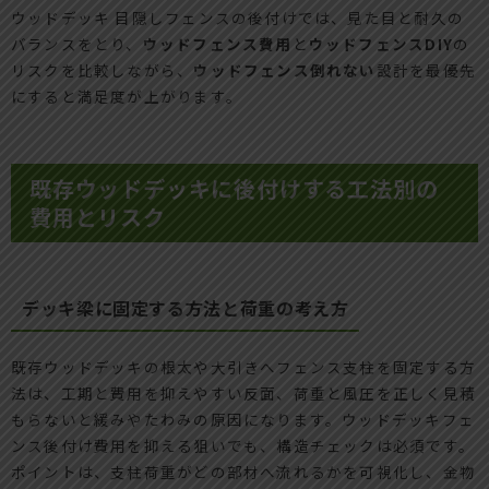
ウッドデッキ 目隠しフェンスの後付けでは、見た目と耐久の
バランスをとり、
ウッドフェンス費用
と
ウッドフェンスDIY
の
リスクを比較しながら、
ウッドフェンス倒れない
設計を最優先
にすると満足度が上がります。
既存ウッドデッキに後付けする工法別の
費用とリスク
デッキ梁に固定する方法と荷重の考え方
既存ウッドデッキの根太や大引きへフェンス支柱を固定する方
法は、工期と費用を抑えやすい反面、荷重と風圧を正しく見積
もらないと緩みやたわみの原因になります。ウッドデッキフェ
ンス後付け費用を抑える狙いでも、構造チェックは必須です。
ポイントは、支柱荷重がどの部材へ流れるかを可視化し、金物