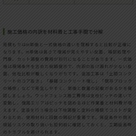
施工価格の内訳を材料費と工事手間で分解
見積もりはm単価と一式価格の違いを理解すると比較が正確に
なります。m単価は長さで増減が見えやすい反面、端部処理や
門扉、カット調整の費用が別行になることがあります。一式価
格は現場条件を含めた総額提示で、内訳の抜け漏れが少ない反
面、他社比較が難しくなりがちです。追加工事は「土間コンク
リートのコア抜き」「基礎コンクリート増し」「既存ブロック
の補修」などで発生しやすく、単価と数量の記載があるかを確
認しましょう。ウッドフェンス施工費用は支柱ピッチの違いで
変動し、強風エリアはピッチを詰めるほど作業量と材料費が増
えます。塗装を行う場合は下地調整と塗料の種類でコストが変
わるため、使用材料と回数の明記が重要です。保証条件や雨天
順延リスクの取り扱いも契約前に確認しておくと、工期延長時
のトラブルを避けられます。