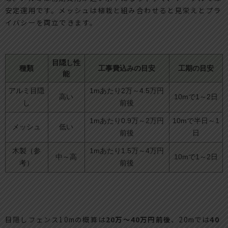
安定運用です。メッシュは植栽と組み合わせると見栄えとプラ
イバシーを両立できます。
目隠し性
種類
工事費込みの目安
工期の目安
能
アルミ目隠
1mあたり2万～4.5万円
高い
10mで1～2日
し
前後
1mあたり0.9万～2万円
10mで半日～1
メッシュ
低い
前後
日
木製（参
1mあたり1.5万～4万円
中～高
10mで1～2日
考）
前後
目隠しフェンス10mの概算は
20万～40万円前後
、20mでは
40