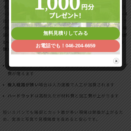
す。天然木やハードウッドは材料費が上がるため同条件で約2
～3割増になりやすいです。工期は10mで1～2日、20mで2～4
日が目安ですが、敷地が狭い、重機が入れない、既存ブロック
の補修が必要などの場合は延びます。直線よりもコーナーや端
無料見積りしてみる
部の納まりは手間が増え、部材点数と加工も増えるため
総額が
1～3割上振れ
しやすいです。ウッドデッキへの固定は
支柱の
お電話でも！046-204-6659
独立基礎を併用
すると安定し、長期の後悔を防ぎます。
直線＞コーナー有
で手間差が出るため、端部部材とキャップ
費が増えます
搬入経路が狭い
場合は人力運搬で人工が加算されます
ハードウッド
は高耐久だが材料費と加工費が上がります
短いスパンでも端部とカット数が多い現場は単価が上がるた
め、実測と写真で見積精度を高めると安心です。