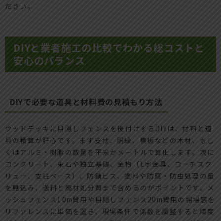
ださい。
DIYと業者施工の比較でわかる総コストと
安心のバランス
DIYで必要な道具と材料費の見積もり方法
ウッドデッキに目隠しフェンスを後付けするDIYは、材料と道
具の積算が肝心です。まず支柱、胴縁、横板などの木材、もし
くはアルミ・樹脂の数量を平米かメートルで算出します。次に
コンクリート、束石や独立基礎、金物（L字金具、コーチスク
リュー、支柱ベース）、防錆ビス、塗料や防腐・防虫処理の量
を見込み、送料と廃材処分費まで含めるのがポイントです。メ
ッシュフェンス10m費用や目隠しフェンス20m費用の相場感を
リファレンスに単価を置き、現場条件で係数を調整すると精度