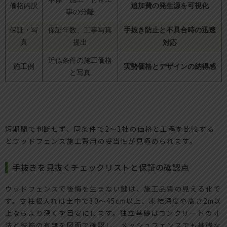
追加費の発生源を可視化
価格内訳
事の分離
手抜き防止と不具合時の迅速
保証・写
保証年数、工事写真
真
提出
対応
近似条件の施工価格
実勢価格とデザインの納得感
施工例
と写真
短期間で判断せず、同条件で2～3社の価格と工程を比較する
とウッドフェンス施工費用の妥当性が見極められます。
手抜きを見抜くチェックリストと保証の確認点
ウッドフェンスで後悔を生まない鍵は、施工品質の見える化で
す。支柱根入れは土中で30～45cm以上、凍結深度や高さ2m以
上ならより深くを目安にします。独立基礎はコンクリートの寸
法と鉄筋の有無を図面で確認し、メッシュフェンスでも基礎な