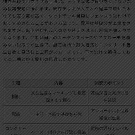
独立基礎で自立させる工法は、デッキ本体に負担をかけないた
め長期安定に優れます。既存デッキが人工木や経年で痩せた木
材でも安心度が高く、ウッドデッキ目隠しフェンスの後付けで
おすすめされることが多い方法です。費用は基礎分が上乗せさ
れますが、転倒や腐朽起因のやり替えを減らし総額を抑えやす
くなります。工事は周囲のガーデンスペースやアプローチを傷
めない段取りが重要で、施工場所の搬入経路とコンクリート養
生日数を見込むと工程がスムーズです。下の流れを把握してお
くと工期と施工費用の見通しが立ちます。
工程
内容
目安のポイント
支柱位置をマーキングし規定
凍結深度と支持地盤
掘削
深さまで掘る
を確認
アンカーボルト位置
配筋
主筋・帯筋で基礎を補強
精度が重要
コンクリー
縦横の通りとレベル
ベース・根巻きを打設し養生