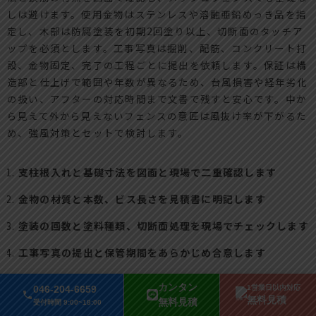
しは避けます。使用金物はステンレスや溶融亜鉛めっき品を指
定し、木部は防腐塗装を初期2回塗り以上、切断面のタッチア
ップを必須とします。工事写真は掘削、配筋、コンクリート打
設、金物固定、完了の工程ごとに提出を依頼します。保証は構
造部と仕上げで範囲や年数が異なるため、台風損害や経年劣化
の扱い、アフターの対応時間まで文書で残すと安心です。中か
ら見えて外から見えないフェンスの意匠は風抜け率が下がるた
め、強風対策とセットで検討します。
支柱根入れと基礎寸法を図面と現場で二重確認します
金物の材質と本数、ビス長さを見積書に明記します
塗装の回数と塗料種類、切断面処理を現場でチェックします
工事写真の提出と保管期間をあらかじめ合意します
保証範囲と免責、連絡窓口を文書化します
カンタン
046-204-6659
1営業日以内対応
無料見積
無料見積
受付時間 9:00~18:00