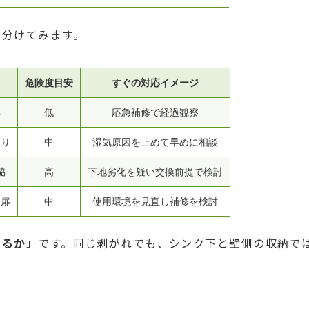
り分けてみます。
危険度目安
すぐの対応イメージ
扉
低
応急補修で経過観察
周り
中
湿気原因を止めて早めに相談
脇
高
下地劣化を疑い交換前提で検討
る扉
中
使用環境を見直し補修を検討
いるか」
です。同じ剥がれでも、シンク下と壁側の収納で