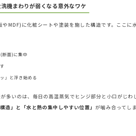
食洗機まわりが弱くなる意外なワケ
板やMDF)に化粧シートや塗装を施した構造です。ここに
(断面)に集中
返す
リッ」と浮き始める
談が多いのは、毎日の高温蒸気でヒンジ部分と小口がじわ
構造」と「水と熱の集中しやすい位置」
が噛み合ってし