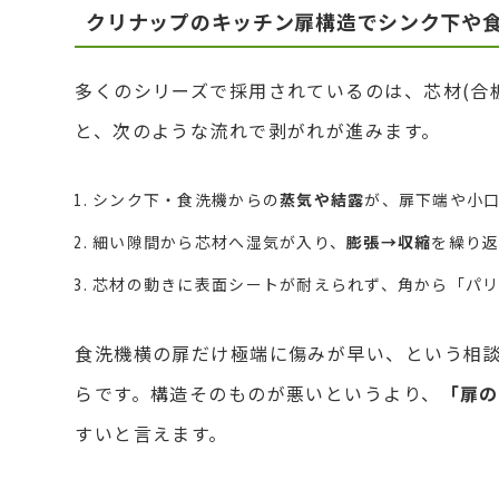
クリナップのキッチン扉構造でシンク下や
多くのシリーズで採用されているのは、芯材(合
と、次のような流れで剥がれが進みます。
シンク下・食洗機からの
蒸気や結露
が、扉下端や小口
細い隙間から芯材へ湿気が入り、
膨張→収縮
を繰り
芯材の動きに表面シートが耐えられず、角から「パ
食洗機横の扉だけ極端に傷みが早い、という相
らです。構造そのものが悪いというより、
「扉の
すいと言えます。