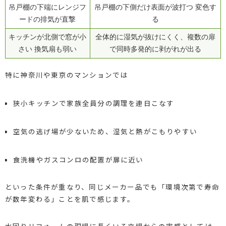
吊戸棚の下端にレンジフ
吊戸棚の下側だけ表面が波打つ 変色す
ードの排気が直撃
る
キッチンが北側で窓が小
全体的に湿気が抜けにくく、複数の扉
さい 換気扇も弱い
で同時多発的に剥がれが出る
特に神奈川や東京のマンションでは
狭小キッチンで家族全員分の調理を連日こなす
空気の逃げ場が少ないため、湿気と熱がこもりやすい
食洗機やガスコンロの配置が扉に近い
といった条件が重なり、同じメーカー品でも「環境次第で寿命
が数年変わる」ことを肌で感じます。
水回りリフォームの現場に長くいる立場からの実感としては、