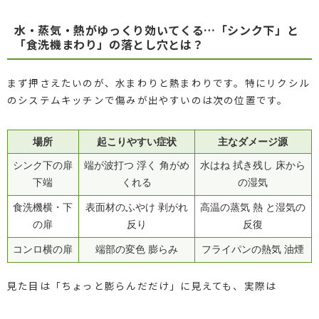
水・蒸気・熱がゆっくり効いてくる…「シンク下」と
「食洗機まわり」の落とし穴とは？
まず押さえたいのが、水まわりと熱まわりです。特にリクシル
のシステムキッチンで傷みが出やすいのは次の位置です。
場所
起こりやすい症状
主なダメージ源
シンク下の扉
端が波打つ 浮く 角がめ
水はね 拭き残し 床から
下端
くれる
の湿気
食洗機横・下
表面材のふやけ 剥がれ
高温の蒸気 熱 と湿気の
の扉
反り
反復
コンロ横の扉
端部の変色 膨らみ
フライパンの熱気 油煙
見た目は「ちょっと膨らんだだけ」に見えても、実際は