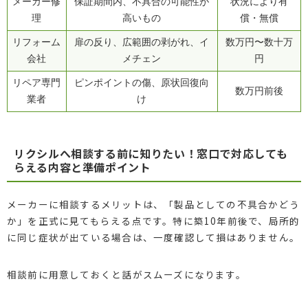
メーカー修
保証期間内、不具合の可能性が
状況により有
理
高いもの
償・無償
リフォーム
扉の反り、広範囲の剥がれ、イ
数万円〜数十万
会社
メチェン
円
リペア専門
ピンポイントの傷、原状回復向
数万円前後
業者
け
リクシルへ相談する前に知りたい！窓口で対応しても
らえる内容と準備ポイント
メーカーに相談するメリットは、「製品としての不具合かどう
か」を正式に見てもらえる点です。特に築10年前後で、局所的
に同じ症状が出ている場合は、一度確認して損はありません。
相談前に用意しておくと話がスムーズになります。