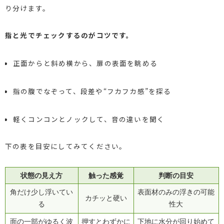
り分けます。
指と光でチェックするのがコツです。
正面からと斜め横から、扉の表面を眺める
指の腹でなぞって、段差や“フカフカ感”を探る
軽くコンコンとノックして、音の違いを聞く
下の表を目安にしてみてください。
状態の見え方
触った感覚
判断の目安
角だけ少し浮いてい
表面材のみの浮きの可能
カチッと硬い
る
性大
面の一部がゆるく波
押すとわずかに
下地に水分が回り始めて