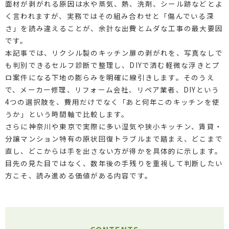
面材が剥がれる原因は水や蒸気、熱、洗剤、シール跡などとよ
く言われますが、実務ではその組み合わせと「傷んでいる深
さ」を読み違えることが、余計な出費とムダな工事の最大要因
です。
本記事では、リクシル製のキッチン扉の剥がれを、写真なしで
も判別できるセルフ診断で整理し、DIYで済む軽微な浮きとプ
ロ案件になる下地の膨らみを明確に線引きします。そのうえ
で、メーカー修理、リフォーム会社、リペア業者、DIYという
4つの選択肢を、費用だけでなく「あと何年このキッチンを使
うか」という時間軸で比較します。
さらに神奈川や東京で実際に多い湿気や狭小キッチン、賃貸・
分譲マンション特有の原状回復トラブルまで踏まえ、どこまで
直し、どこからは手を出さない方が得かを具体的に示します。
目先の見た目ではなく、数年後の手残りを重視して判断したい
方こそ、読み進める価値がある内容です。