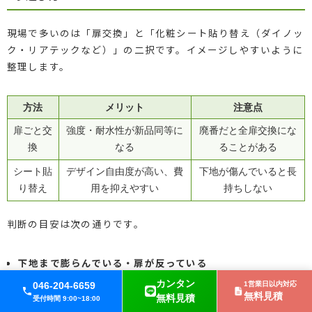
現場で多いのは「扉交換」と「化粧シート貼り替え（ダイノッ
ク・リアテックなど）」の二択です。イメージしやすいように
整理します。
方法
メリット
注意点
扉ごと交
強度・耐水性が新品同等に
廃番だと全扉交換にな
換
なる
ることがある
シート貼
デザイン自由度が高い、費
下地が傷んでいると長
り替え
用を抑えやすい
持ちしない
判断の目安は次の通りです。
下地まで膨らんでいる・扉が反っている
カンタン
046-204-6659
1営業日以内対応
無料見積
無料見積
→シート貼りより、扉交換を前提に検討した方が安全です。
受付時間 9:00~18:00