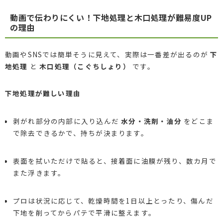
動画で伝わりにくい！下地処理と木口処理が難易度UP
の理由
動画やSNSでは簡単そうに見えて、実際は一番差が出るのが
下
地処理
と
木口処理（こぐちしょり）
です。
下地処理が難しい理由
剥がれ部分の内部に入り込んだ
水分・洗剤・油分
をどこま
で除去できるかで、持ちが決まります。
表面を拭いただけで貼ると、接着面に油膜が残り、数カ月で
また浮きます。
プロは状況に応じて、乾燥時間を1日以上とったり、傷んだ
下地を削ってからパテで平滑に整えます。