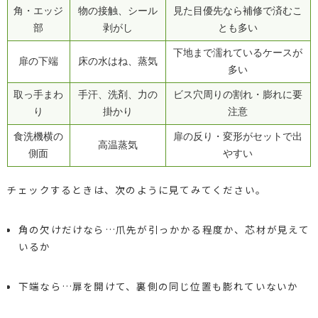
角・エッジ
物の接触、シール
見た目優先なら補修で済むこ
部
剥がし
とも多い
下地まで濡れているケースが
扉の下端
床の水はね、蒸気
多い
取っ手まわ
手汗、洗剤、力の
ビス穴周りの割れ・膨れに要
り
掛かり
注意
食洗機横の
扉の反り・変形がセットで出
高温蒸気
側面
やすい
チェックするときは、次のように見てみてください。
角の欠けだけなら…爪先が引っかかる程度か、芯材が見えて
いるか
下端なら…扉を開けて、裏側の同じ位置も膨れていないか