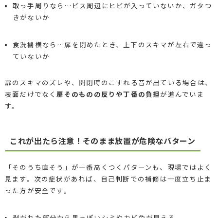
取っ手周りなら…ビス周辺にヒビが入っていないか、ガタつ
きがないか
食洗機横なら…扉を閉めたとき、上下のスキマが左右で違っ
ていないか
扉のスキマのズレや、開閉時のこすれる音が出ている場合は、
表面だけでなく
扉そのものの反りや丁番の負担
が進んでいま
す。
これが出たら注意！そのまま放置が危険なパターン
「そのうち直そう」が一番高くつくパターンも、現場ではよく
見ます。次の症状があれば、自己判断での補修は一度立ち止ま
った方が安全です。
剥がれた部分から黒っぽいシミやカビ色が見える