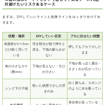
対避けたいリスクあるケース
まずは、DIYしていいラインと危険ラインをはっきり分けてお
きます。
状態・場所
DIYしていい目安
プロに任せたい状態
表面材が1〜2cm
浮き部分が指で押すと
押してもフカフカした
だけ軽く浮いて
戻る、下地の膨らみが
まま
いる
ない
下地が黒っぽく露出・
角の小さなカケ
下地が見えない・欠け
ささくれが広がってい
（数mm）
が小さい
る
白く膨らみ、スポンジ
乾いた状態で少しの浮
シンク下の下端
のように水を吸ってい
きのみ
る
扉全体が反っている・