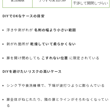
食洗機横
うっすら変色のみ
干渉して開閉しづらい
DIYでOKなケースの目安
浮きや剥がれが
名刺の幅より小さい範囲
剥がれ箇所が
乾燥していて柔らかくない
扉を開け閉めしても
こすれない位置
に限定されている
DIYを避けたいリスクの高いケース
シンク下や食洗機横で、下端が波打つように膨らんでいる
扉全体がねじれたり、隣の扉とラインがそろわなくなってい
る