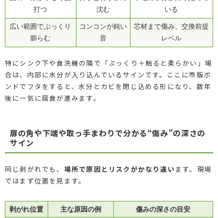
打つ
沈む
いる
広い範囲でぷっくり
コンコンが鈍い
芯材まで傷み、交換前提
膨らむ
音
レベル
特にシンク下や食洗機の隣で「ぷっくり＋触ると柔らかい」場
合は、内部に水分が入り込んでいるサインです。ここに市販ボ
ンドでフタをすると、水分とカビを閉じ込める形になり、数年
後に一気に腐食が進みます。
扉の角や下端や取っ手まわりで分かる“傷み”の深さの
サイン
同じ剥がれでも、
場所で原因とリスクがかなり違い
ます。現場
ではまず位置を見ます。
剥がれ位置
主な原因の例
傷みの深さの目安