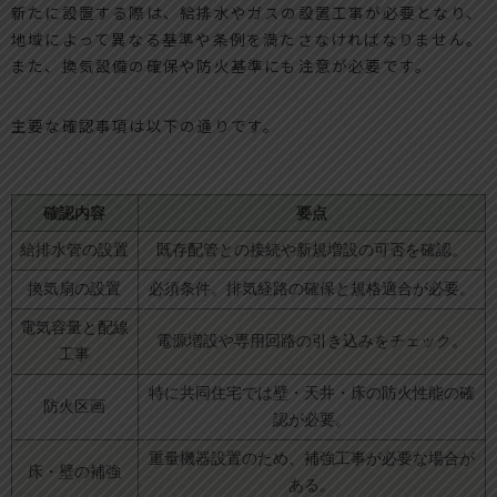
新たに設置する際は、給排水やガスの設置工事が必要となり、
地域によって異なる基準や条例を満たさなければなりません。
また、換気設備の確保や防火基準にも注意が必要です。
主要な確認事項は以下の通りです。
確認内容
要点
給排水管の設置
既存配管との接続や新規増設の可否を確認。
換気扇の設置
必須条件。排気経路の確保と規格適合が必要。
電気容量と配線
電源増設や専用回路の引き込みをチェック。
工事
特に共同住宅では壁・天井・床の防火性能の確
防火区画
認が必要。
重量機器設置のため、補強工事が必要な場合が
床・壁の補強
ある。