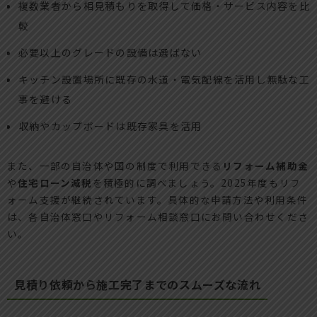
複数業者から相見積もりを取得して価格・サービス内容を比
較
必要以上のグレードの設備は選ばない
キッチン設置場所に既存の水道・電気配線を活用し無駄な工
事を避ける
収納やカップボードは既存家具を活用
また、一部の自治体や国の制度で利用できる
リフォーム補助金
や
住宅ローン減税
を積極的に調べましょう。2025年度もリフ
ォーム支援が継続されています。具体的な申請方法や利用条件
は、各自治体窓口やリフォーム相談窓口にお問い合わせくださ
い。
見積り依頼から施工完了までのスムーズな流れ