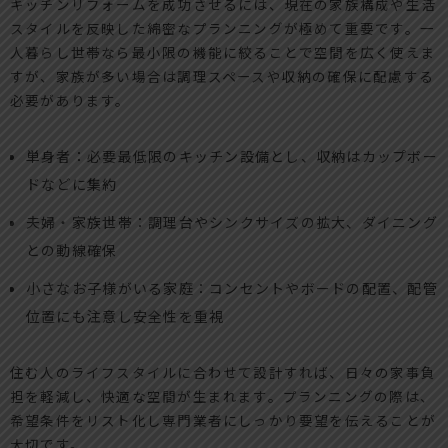
キッチンリフォームを成功させるには、現在の家族構成や生活
スタイルを反映した綿密なプランニングが極めて重要です。一
人暮らし世帯なら最小限の機能に絞ることで空間を広く使えま
すが、家族が多い場合は調理スペースや収納の確保に配慮する
必要があります。
単身者：必要最低限のキッチン設備とし、収納はカップボー
ドなどに集約
夫婦・家族世帯：調理台やシンクサイズの拡大、ダイニング
との動線確保
小さなお子様がいる家庭：コンセントやボードの配置、配管
位置にも注意し安全性を重視
住む人のライフスタイルに合わせて設計すれば、日々の家事負
担を軽減し、快適な空間が生まれます。プランニングの際は、
希望条件をリスト化し専門業者にしっかり要望を伝えることが
大切です。