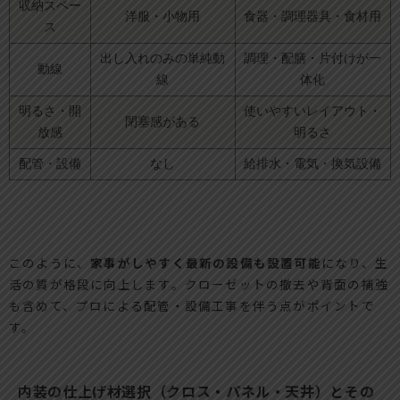
収納スペー
洋服・小物用
食器・調理器具・食材用
ス
出し入れのみの単純動
調理・配膳・片付けが一
動線
線
体化
明るさ・開
使いやすいレイアウト・
閉塞感がある
放感
明るさ
配管・設備
なし
給排水・電気・換気設備
このように、
家事がしやすく最新の設備も設置可能
になり、生
活の質が格段に向上します。クローゼットの撤去や背面の補強
も含めて、プロによる配管・設備工事を伴う点がポイントで
す。
内装の仕上げ材選択（クロス・パネル・天井）とその