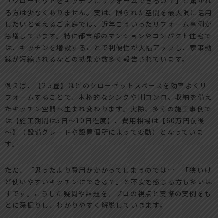
「クローゼットをキッチンにリフォームできるの？」と驚かれ
る方は少なくありません。実は、限られた空間を最大限に活用
したいと考えるご家庭では、近年こういったリフォーム事例が
急増しています。特に都市部のマンションやコンパクト住宅で
は、キッチンを増設することで利便性が大幅アップし、家事動
線が短縮されるなどの効果が数多く報告されています。
例えば、【2.5畳】ほどのクローゼットスペースを効率よくリ
フォームすることで、本格的なシンクやIHコンロ、収納を備え
たキッチン空間へ生まれ変わります。実際、多くの施工事例で
は【施工期間は5日～10日程度】、費用相場は【60万円前後
～】（設備グレードや設置個所によって変動）となっていま
す。
ただ、「思ったより費用がかかってしまうのでは…」「狭いけ
ど使いやすいキッチンにできる？」と不安を感じる方も多いは
ずです。こうした疑問や課題を、プロの視点と実際の実例をも
とに深掘りし、わかりやすく解説していきます。