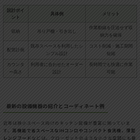
設計ポイ
具体例
メリット
ント
作業動線を圧迫せず収
収納
吊り戸棚・引き出し
納力を確保
既存スペースを利用したシ
コスト削減・施工期間
配管計画
ンプル設計
短縮
カウンタ
利用者に合わせたオーダー
長時間でも快適に作業
ー高さ
設計
可能
最新の設備機器の紹介とコーディネート例
近年は狭小スペース向けのキッチン設備が豊富に揃っていま
す。
高機能で省スペースなIHコンロやコンパクト食洗機、薄型
レンジフード
などは、クローゼットのような小さな空間にも最