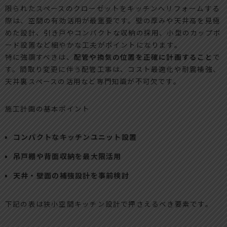
限られたスペースのクローゼットをキッチンへリフォームする
際は、空間の有効活用が最重要です。壁の厚みや天井高を見極
めた設計、引き戸やコンパクトな収納の採用、小型のカップボ
ード設置など細やかな工夫がポイントになります。
特に強調すべきは、
配管や換気の位置を正確に計画すること
で
す。間取り変更に伴う配管工事は、コスト最適化や耐震補強、
天井裏スペースの活用など専門知識が不可欠です。
施工計画の基本ポイント
コンパクトなキッチンユニット設置
吊戸棚や背面収納を最大限活用
天井・壁面の補強設計を事前検討
下記の表は狭小空間キッチン設計で押さえるべき要素です。