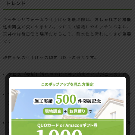
トレンド
キッチンリフォームで仕上げ材を選ぶ際は、
おしゃれさと機能
性の両立
が欠かせません。クロス（壁紙）やキッチンパネル、
天井材は毎日使う場所だからこそ、耐水性と汚れにくさが重要
です。
現在人気の仕上げ材の傾向は以下の通りです。
クロス（壁紙）
汚れやカビに強い防水タイプがニーズ上昇。
落ち着いたグレージュや木目調も人気です。
キッチンパネル
油汚れや水はねを簡単にふける樹脂パネルが
主流。デザインも豊富で、光沢のあるものやマット仕上げ、
タイル調など選択肢が広がっています。
天井材
白をベースにした明るいカラーや、防音・断熱効果を
兼ね備えたボードが採用されています。