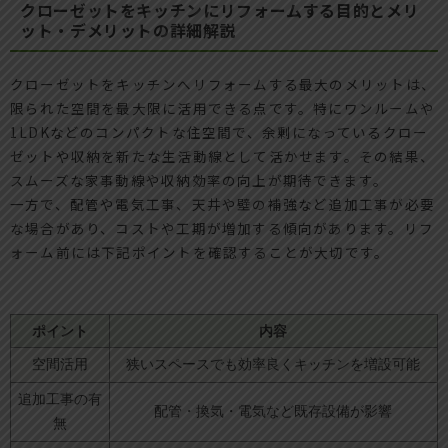
クローゼットをキッチンにリフォームする目的とメリ
ット・デメリットの詳細解説
クローゼットをキッチンへリフォームする最大のメリットは、
限られた空間を最大限に活用できる点です。特にワンルームや
1LDKなどのコンパクトな住空間で、余剰になっているクロー
ゼットや収納を新たな生活動線として活かせます。その結果、
スムーズな家事動線や収納効率の向上が期待できます。
一方で、配管や電気工事、天井や壁の補強など追加工事が必要
な場合があり、コストや工期が増加する傾向があります。リフ
ォーム前には下記ポイントを確認することが大切です。
ポイント
内容
空間活用
狭いスペースでも効率良くキッチンを増設可能
追加工事の有
配管・換気・電気など既存設備が影響
無