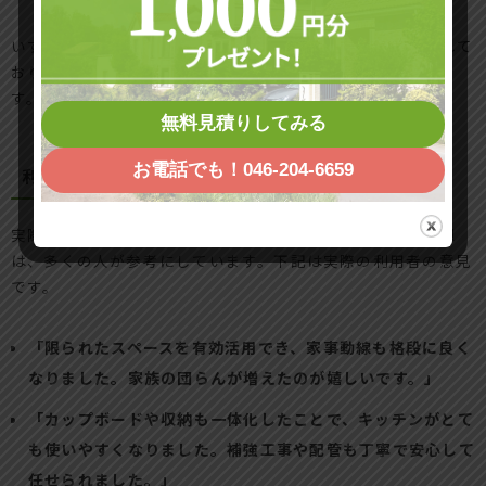
いずれも、
機能性だけでなくインテリアの調和
も重要視されて
おり、リフォーム後の空間全体が美しくまとまるのが特徴で
す。
無料見積りしてみる
お電話でも！046-204-6659
利用者の声・感想の紹介で信頼性アップ
実際にクローゼットをキッチンリフォームした利用者の感想
は、多くの人が参考にしています。下記は実際の利用者の意見
です。
「限られたスペースを有効活用でき、家事動線も格段に良く
なりました。家族の団らんが増えたのが嬉しいです。」
「カップボードや収納も一体化したことで、キッチンがとて
も使いやすくなりました。補強工事や配管も丁寧で安心して
任せられました。」