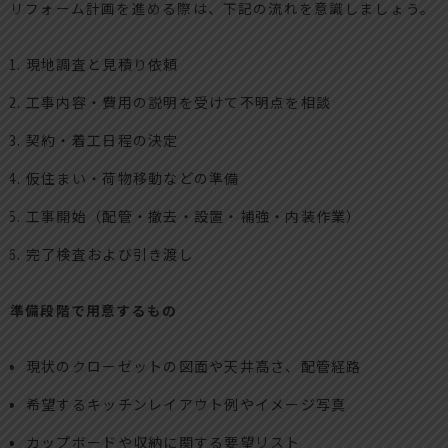
リフォーム計画を進める際は、下記の流れを意識しましょう。
現地調査と見積り依頼
工事内容・費用の説明を受けて不明点を相談
契約・着工日程の決定
仮住まい・荷物移動などの準備
工事開始（配管・撤去・設置・補強・内装作業）
完了検査および引き渡し
準備段階で用意するもの
現状のクローゼットの図面や天井高さ、配管経路
希望するキッチンレイアウト例やイメージ写真
カップボードや収納に関する要望リスト