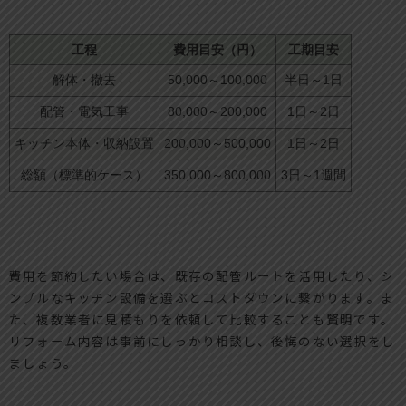
工程
費用目安（円）
工期目安
解体・撤去
50,000～100,000
半日～1日
配管・電気工事
80,000～200,000
1日～2日
キッチン本体・収納設置
200,000～500,000
1日～2日
総額（標準的ケース）
350,000～800,000
3日～1週間
費用を節約したい場合は、既存の配管ルートを活用したり、シ
ンプルなキッチン設備を選ぶとコストダウンに繋がります。ま
た、複数業者に見積もりを依頼して比較することも賢明です。
リフォーム内容は事前にしっかり相談し、後悔のない選択をし
ましょう。