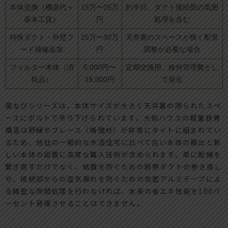
本体交換（機器代＋
15万〜25万
約半日、ダクト接続部の気密
基本工賃）
円
処理を含む
特殊ダクト・外壁フ
25万〜30万
天井裏のスペースが狭く配管
ード補修追加
円
調整が必要な場合
フィルター本体（消
5,000円〜
定期交換用、維持管理費とし
耗品）
15,000円
て発生
風なびシリーズは、本体サイズが大きく天井裏の限られたスペ
ースにボルトで吊り下げられています。大和ハウスの軽量鉄骨
構造は野縁やブレース（補強材）が非常にタイトに組まれてい
るため、他社の一般的な木造住宅に比べて古い本体の搬出と新
しい本体の設置に高度な職人技術が求められます。単に配線を
繋ぎ直すだけでなく、結露を防ぐための断熱ダクトの巻き直し
や、接続部からの空気漏れを防ぐための気密アルミテープによ
る精密な隙間処理を行わなければ、本来の省エネ性能を100パ
ーセント発揮させることはできません。