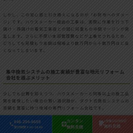
しかし、この安心感と引き換えになるのが「お財布へのダメー
ジ」です。ハウスメーカー経由の工事は、実際に作業を行う下
請け・孫請けの電気工事店との間に何重もの中間マージンが発
生します。さらに手厚い本部管理費などが上乗せされるため、
どうしても見積もり金額は相場より数万円から十数万円ほど高
くなってしまいます。
集中換気システムの施工実績が豊富な地元リフォーム
会社を選ぶメリット
少しでも出費を抑えつつ、ハウスメーカーと同等以上の施工品
質を確保したい場合の賢い選択肢が、ダクト式換気システムの
実績を豊富に持つ地域の専門リフォーム会社です。
カンタン
046-204-6659
1営業日以内対応
職人と直接つながる直営店であれば、余計な仲介手数料を徹底
無料見積
無料見積
受付時間 9:00~18:00
的にカットできるため、大和ハウスが提示する見積もりよりも