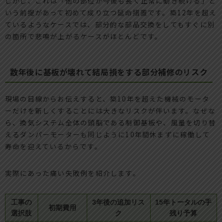
しかし、これは「他の部位が今後も長く正常に動き続ける」と
いう前提があって初めて成り立つ延命措置です。築12年を超え
ているようなケースでは、部分的な部品交換をしてもすぐに別
の箇所で悲鳴が上がるケースがほとんどです。
数年後に基板が壊れて結局損をする部分補修のリスク
現場の目線からお伝えすると、築10年を超えた機械のモータ
ーだけを新しくすることには大きなリスクが伴います。なぜな
ら、換気システム全体の頭脳である制御基板や、風量を切り替
えるダンパーモーターも同じように10年間休まずに稼働して
寿命を迎えているからです。
実際にあった痛い失敗例を紹介します。
工事の
3年後の追加リス
15年トータルの手
初期費用
選択肢
ク
残り予算