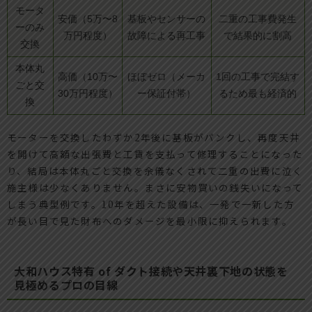
モータ
安価（5万〜8
基板やセンサーの
二重の工事費発生
ーのみ
万円程度）
故障による再工事
で結果的に割高
交換
本体丸
高価（10万〜
ほぼゼロ（メーカ
1回の工事で完結す
ごと交
30万円程度）
ー保証付帯）
るため最も経済的
換
モーターを交換したわずか2年後に基板がパンクし、再度天井
を開けて高額な出張費と工賃を支払って修理することになった
り、結局は本体丸ごと交換を余儀なくされて二重の出費に泣く
施主様は少なくありません。まさに安物買いの銭失いになって
しまう典型例です。10年を超えた設備は、一発で一新した方
が長い目で見た財布へのダメージを最小限に抑えられます。
大和ハウス特有 of ダクト接続や天井裏下地の状態を
見極めるプロの目線