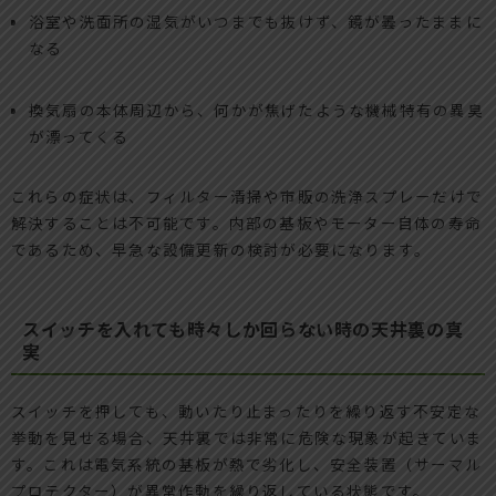
浴室や洗面所の湿気がいつまでも抜けず、鏡が曇ったままに
なる
換気扇の本体周辺から、何かが焦げたような機械特有の異臭
が漂ってくる
これらの症状は、フィルター清掃や市販の洗浄スプレーだけで
解決することは不可能です。内部の基板やモーター自体の寿命
であるため、早急な設備更新の検討が必要になります。
スイッチを入れても時々しか回らない時の天井裏の真
実
スイッチを押しても、動いたり止まったりを繰り返す不安定な
挙動を見せる場合、天井裏では非常に危険な現象が起きていま
す。これは電気系統の基板が熱で劣化し、安全装置（サーマル
プロテクター）が異常作動を繰り返している状態です。