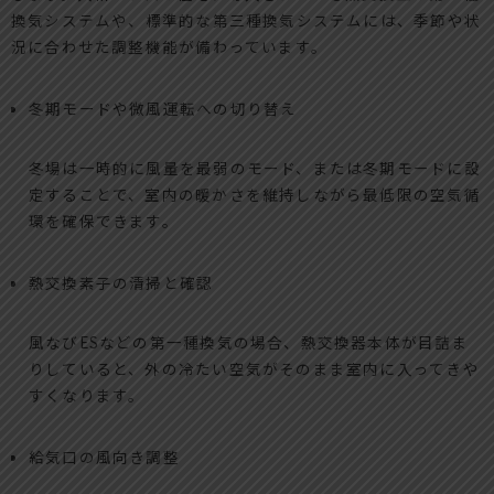
換気システムや、標準的な第三種換気システムには、季節や状
況に合わせた調整機能が備わっています。
冬期モードや微風運転への切り替え
冬場は一時的に風量を最弱のモード、または冬期モードに設
定することで、室内の暖かさを維持しながら最低限の空気循
環を確保できます。
熱交換素子の清掃と確認
風なびESなどの第一種換気の場合、熱交換器本体が目詰ま
りしていると、外の冷たい空気がそのまま室内に入ってきや
すくなります。
給気口の風向き調整