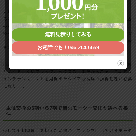
大和ハウスのジーヴォシリーズなどに住み続けて10年を過ぎ
ると、天井裏から「キーン」という金属音が響いたり、吸い込
みが極端に弱くなったりする不具合に直面します。このとき、
多くの施主様が悩むのが「不具合が出ているモーターだけを安
無料見積りしてみる
く交換するか」「それとも費用をかけて本体ごと丸ごと取り替
えるか」という選択です。
お電話でも！046-204-6659
目先の出費を抑えたい気持ちは痛いほど分かりますが、天井裏
という見えないブラックボックスの工事だからこそ、長期的な
メンテナンスコストを見据えたシビアな現場の損得勘定が必要
になります。
本体交換の5割から7割で済むモーター交換が選べる条
件
少しでも初期費用を抑えたい場合、ファンを回しているモータ