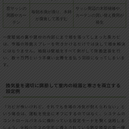
窓サッシの
サッシ周辺の木部補修や、
毎朝水滴が滴り、木枠
周囲やカー
カーテンの買い替え費用が
が腐食して黒ずむ
テン
発生
一度壁紙の裏や建材の内部にまで根を張ってしまった黒カビ
は、市販の除菌スプレーを吹きかけるだけでは決して根本解決
にはなりません。結局は壁紙をすべて剥がして除菌塗装を行
い、数十万円という手痛い出費を支払う羽目になってしまいま
す。
換気量を適切に調節して室内の結露と寒さを両立する
設定例
「カビが怖いけれど、それでも冬場の冷気が耐えられない」と
いう場合は、運転を完全にオフにするのではなく、システムの
コントロールパネルに備わっている設定モードを賢く活用しま
しょう。大和ハウスの住宅に導入されている熱交換型の第一種