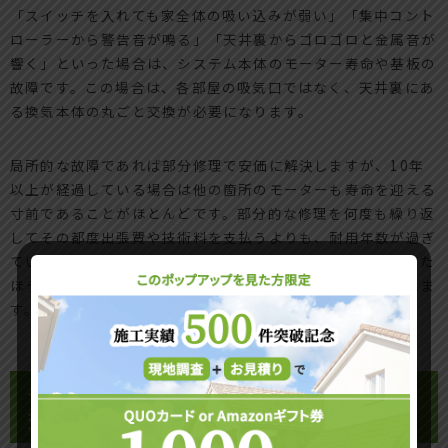
「スイッチを入れても家全体の吸い込みが弱い」「集中コント
ローラーから警告音が鳴る」「天井裏からゴロゴロと金属音が
響く」といった場合は、システム本体のモーター寿命や基板の
故障です。この場合は、各部屋の吸気口ではなく、天井裏にあ
る換気本体の丸ごと交換が必要になります。
局所的な故障であれば部分修理で安価に解決しますが、10年
以上が経過している場合は他の箇所のモーターも寿命を迎える
寸前であることがほとんどです。部分的な修理を何度も繰り返
してその都度出張費や技術料を支払うよりも、耐用年数が過ぎ
ている場合は家全体の換気システムを一括でリニューアルした
ほうが、最終的な生涯コストを大幅に抑える賢い選択と言えま
す。
モーターのみ交換かそれとも本体丸ごと
交換かという現場の損得勘定