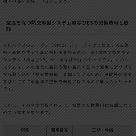
組みの違いを見ていきましょう。
室温を保つ熱交換型システム風なびESの交換費用と機
能
大和ハウスのジーヴォ（xevo）シリーズをはじめとする高気
密・高断熱住宅で高い採用率を誇るのが、第1種熱交換型換気
システム「風なびES」や「風なびRX」シリーズです。このシ
ステムは、外の冷たい空気や熱い空気を室内の温度に近づけて
から取り込む「熱交換機能」を備えているため、冷暖房の効率
を落とさずに家全体の空気を綺麗に保てるのが最大のメリット
です。
しかし、その高度な機能ゆえに、機器の交換費用は高額になり
やすい傾向があります。
項目
費用目安
工期・特徴