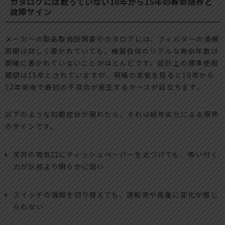
カタログには載っていない10年から15年の寿命限界と
故障サイン
メーカーの製品取扱説明書やカタログには、フィルターの清掃
周期は詳しく書かれていても、機器自体のリアルな寿命年数は
明確に書かれていないことがほとんどです。設計上の標準使用
期間は15年とされていますが、現場の実態を見ると10年から
12年前後で最初の不具合が発生するケースが目立ちます。
以下のような初期症状が現れたら、それは経年劣化による限界
のサインです。
天井の吸気口にティッシュペーパーを近づけても、吸い付く
力が以前より明らかに弱い
スイッチの強弱を切り替えても、運転音や風量に変化が感じ
られない