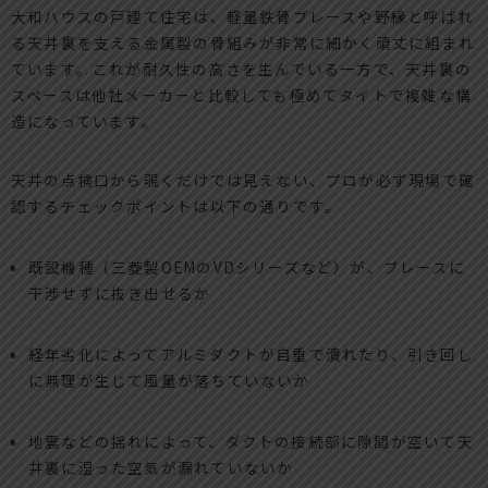
大和ハウスの戸建て住宅は、軽量鉄骨ブレースや野縁と呼ばれ
る天井裏を支える金属製の骨組みが非常に細かく頑丈に組まれ
ています。これが耐久性の高さを生んでいる一方で、天井裏の
スペースは他社メーカーと比較しても極めてタイトで複雑な構
造になっています。
天井の点検口から覗くだけでは見えない、プロが必ず現場で確
認するチェックポイントは以下の通りです。
既設機種（三菱製OEMのVDシリーズなど）が、ブレースに
干渉せずに抜き出せるか
経年劣化によってアルミダクトが自重で潰れたり、引き回し
に無理が生じて風量が落ちていないか
地震などの揺れによって、ダクトの接続部に隙間が空いて天
井裏に湿った空気が漏れていないか