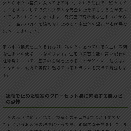
外から冷たい空気が入ってきて寒い」という理由で、壁のスイ
ッチをオフにして換気システムを完全に止めてしまう方が実は
とても多くいらっしゃいます。高気密で高断熱な住まいだから
こそ、空気の流れを強制的に止めると家全体の湿気が逃げ場を
失ってしまいます。
家の中の換気を止める行為は、私たちが思っている以上に深刻
な住まいの破壊につながります。住宅の気密性能が高い現代の
住環境において、空気の循環を止めることがどれだけ危険なこ
となのか、現場で実際に起きているトラブルを交えて解説しま
す。
運転を止めた寝室のクローゼット裏に繁殖する黒カビ
の恐怖
「冬の寒さに耐えかねて、換気システムを3年ほど止めてい
た」というお客様の現場に伺った際、衝撃的な光景を目にしま