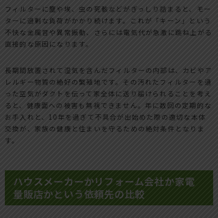
フィルターに塵や埃、虫の死骸などがぎっしり詰まると、モー
ターに過剰な負荷がかかり続けます。これが「キーン」という
不快な金属音や異常振動、さらには電気代が急激に跳ね上がる
直接的な原因になります。
長期間放置されて湿気を含んだフィルターの内部は、カビやア
レルギー物質の絶好の繁殖地です。その汚れたフィルターを通
った空気がダクトを伝って家全体に送り届けられることを考え
ると、健康面への被害も無視できません。年に数回の定期的な
お手入れと、10年を過ぎて不具合が出始めた際の適切な本体
交換が、家族の健康と住まいを守るための絶対条件となりま
す。
ハウスメーカーかリフォーム会社か家電
量販店かという依頼先の比較