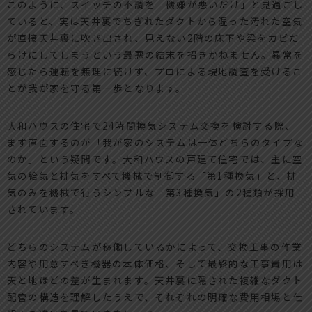
このように、スイッチの不調を「機嫌が悪いだけ」と見過ごし
ていると、実は天井裏でちぎれたダクトから湿った汚れた空気
が直接天井裏に吹き出され、見えない2階の床下や梁をカビだ
らけにしてしまうという最悪の結末を招きかねません。異常を
感じたら運転を無理に続けず、プロによる現地調査を受けるこ
とが我が家を守る第一歩となります。
大和ハウスの住宅で24時間換気システム交換を検討する際、
まず直面するのが「我が家のシステムは一体どちらのタイプな
のか」という疑問です。大和ハウスの戸建て住宅では、主に空
気の給気と排気をすべて機械で制御する「第1種換気」と、排
気のみを機械で行うシンプルな「第3種換気」の2種類が採用
されています。
どちらのシステムが稼働しているかによって、交換工事の作業
内容や用意すべき機器の本体価格、そして最終的な工事費用は
天と地ほどの差が生まれます。天井裏に隠された複雑なダクト
配管の構造を理解したうえで、それぞれの明確な費用相場と仕