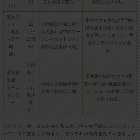
円
るため最も安心。
高額になりがち。
口）
地元リ
集中ダクト換気の専門知
フォー
12
自社施工の職人直営
識や施工実績が乏しい業
ム会社
万〜
店であれば中間マー
者を選んでしまうと、手
（専門
25万
ジンをカットでき、
抜き工事のリスクがあ
施工
円
柔軟な提案が可能。
る。
店）
対応
家電量
不可
天井裏の複雑なダクト配
販店・
（ま
単純な単独換気扇の
管が伴う第1種熱交換型シ
ホーム
たは
交換であれば安価。
ステムは、技術的に工事
センタ
現地
を断られる。
ー
断
り）
ハウスメーカーの安心感を取るか、地元専門店のコストパフォ
ーマンスと技術力に頼るか、それぞれの内情を見ていきましょ