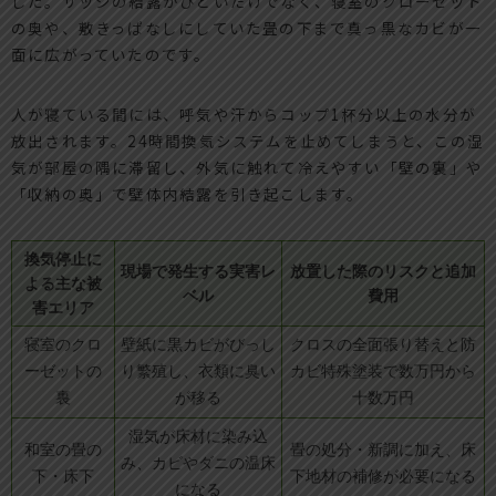
した。サッシの結露がひどいだけでなく、寝室のクローゼット
の奥や、敷きっぱなしにしていた畳の下まで真っ黒なカビが一
面に広がっていたのです。
人が寝ている間には、呼気や汗からコップ1杯分以上の水分が
放出されます。24時間換気システムを止めてしまうと、この湿
気が部屋の隅に滞留し、外気に触れて冷えやすい「壁の裏」や
「収納の奥」で壁体内結露を引き起こします。
換気停止に
現場で発生する実害レ
放置した際のリスクと追加
よる主な被
ベル
費用
害エリア
寝室のクロ
壁紙に黒カビがびっし
クロスの全面張り替えと防
ーゼットの
り繁殖し、衣類に臭い
カビ特殊塗装で数万円から
裏
が移る
十数万円
湿気が床材に染み込
和室の畳の
畳の処分・新調に加え、床
み、カビやダニの温床
下・床下
下地材の補修が必要になる
になる