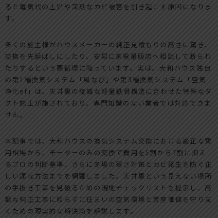
ると電気代の上昇や深刻なカビ被害を引き起こす原因になりま
す。
多くの施主様がハウスメーカーの純正見積もりの高さに驚き、
交換を先延ばしにしたり、安易に家電量販店へ相談して断られ
たりするという悪循環に陥っています。実は、大和ハウス独自
の第1種換気システム「風なび」や第3種換気システム「空気
浄化ef」は、天井裏の複雑な軽量鉄骨構造に合わせた特殊なダ
クト施工が施されており、専門知識のない業者では対応できま
せん。
本記事では、大和ハウスの換気システム交換における適正な費
用相場から、モーターのみの交換で費用を5割から7割に抑え
るプロの判断基準、さらに冬場の寒さ対策とカビ発生を防ぐ正
しい運転方法までを網羅しました。天井裏という見えない場所
の手抜き工事を見破るための現地チェックリストも提示し、高
額な純正工事に頼らずに住まいの空気環境と資産価値を守り抜
くための現実的な解決策を解説します。