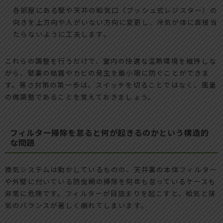
各部屋にある壁や天井の給気口（プッシュ式レジスター）の
向きを上方向や人がいない方向に変更し、冷気が体に直接当
たらないように工夫します。
これらの調整を行うだけで、室内の快適な温熱環境を維持しな
がら、壁裏の結露やカビの発生を最小限に防ぐことができま
す。寒さ対策の第一歩は、スイッチを切ることではなく、風量
の微調整であることを覚えておきましょう。
フィルター掃除を怠ると何が起きるのかという構造的
な問題
換気システムは動かしているものの、天井裏の本体フィルター
や外壁に付いている防虫網の掃除を何年も怠っているケースも
非常に危険です。フィルターが目詰まりを起こすと、給気と排
気のバランスが著しく崩れてしまいます。