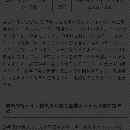
連動スイッチ・コントロ
1万〜2
壁面の制御スイッチに不具
ーラー交換
万円
合がある場合
空気浄化efなどの第3種換気は仕組みがシンプルな分、施工費
用を安く抑えられますが、現場では「ダクトの汚れ」という特
有の落とし穴が存在します。10年以上排気のみを続けてきた
ダクトの内部には、キッチンの油分を含んだ埃やカビがびっし
りとこびりついているケースが少なくありません。本体だけを
新品に交換しても、接続されている既存ダクトが詰まった状態
のままだと、排気効率が著しく低下してモーターに余計な負荷
がかかり、数年で再び異音が発生する原因になります。交換時
には必ずダクト内部の状態をプロに確認してもらうことが重要
です。
局所的なトイレ換気扇交換と全体システム交換の境界
線
24時間換気システムの不具合を疑う際、家全体のシステムが