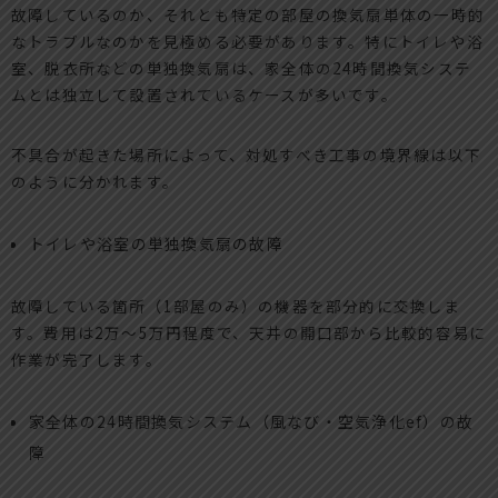
故障しているのか、それとも特定の部屋の換気扇単体の一時的
なトラブルなのかを見極める必要があります。特にトイレや浴
室、脱衣所などの単独換気扇は、家全体の24時間換気システ
ムとは独立して設置されているケースが多いです。
不具合が起きた場所によって、対処すべき工事の境界線は以下
のように分かれます。
トイレや浴室の単独換気扇の故障
故障している箇所（1部屋のみ）の機器を部分的に交換しま
す。費用は2万〜5万円程度で、天井の開口部から比較的容易に
作業が完了します。
家全体の24時間換気システム（風なび・空気浄化ef）の故
障