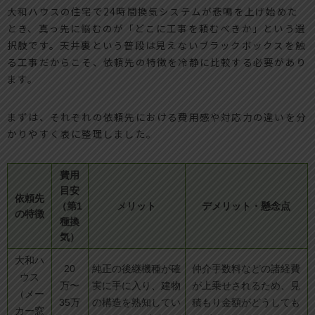
大和ハウスの住宅で24時間換気システムが悲鳴を上げ始めた
とき、真っ先に悩むのが「どこに工事を頼むべきか」という選
択肢です。天井裏という普段は見えないブラックボックスを触
る工事だからこそ、依頼先の特徴を冷静に比較する必要があり
ます。
まずは、それぞれの依頼先における費用感や対応力の違いを分
かりやすく表に整理しました。
費用
目安
依頼先
（第1
メリット
デメリット・懸念点
の特徴
種換
気）
大和ハ
20
純正の後継機種が確
仲介手数料などの諸経費
ウス
万〜
実に手に入り、建物
が上乗せされるため、見
（メー
35万
の構造を熟知してい
積もり金額がどうしても
カー窓