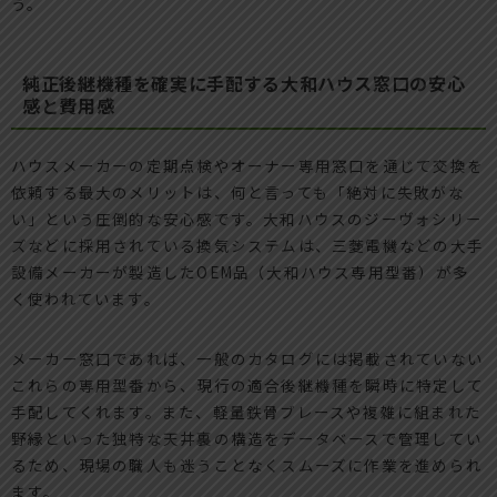
う。
純正後継機種を確実に手配する大和ハウス窓口の安心
感と費用感
ハウスメーカーの定期点検やオーナー専用窓口を通じて交換を
依頼する最大のメリットは、何と言っても「絶対に失敗がな
い」という圧倒的な安心感です。大和ハウスのジーヴォシリー
ズなどに採用されている換気システムは、三菱電機などの大手
設備メーカーが製造したOEM品（大和ハウス専用型番）が多
く使われています。
メーカー窓口であれば、一般のカタログには掲載されていない
これらの専用型番から、現行の適合後継機種を瞬時に特定して
手配してくれます。また、軽量鉄骨ブレースや複雑に組まれた
野縁といった独特な天井裏の構造をデータベースで管理してい
るため、現場の職人も迷うことなくスムーズに作業を進められ
ます。