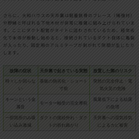
さらに、大和ハウスの天井裏は軽量鉄骨のブレース（補強材）
や野縁と呼ばれる下地木材が非常に複雑に組み上げられていま
す。ここにダクト配管がタイトに這わされているため、経年劣
化で本体が振動し始めると、接続されているダクト自体に亀裂
が入ったり、固定用のアルミテープが剥がれて隙間が生じたり
します。
故障の症状
天井裏で起きている実態
放置した際のリスク
時々しか回らな
基板の熱劣化・ショート
突然の完全停止・電
い
寸前
気火災の危険
キーンという金
風量低下による結露
モーター軸受の完全摩耗
属音
の急増
一部箇所のみ吸
ダクトの接続外れ・ダク
天井裏への湿気排気
い込み激減
トの折れ曲がり
によるカビ被害