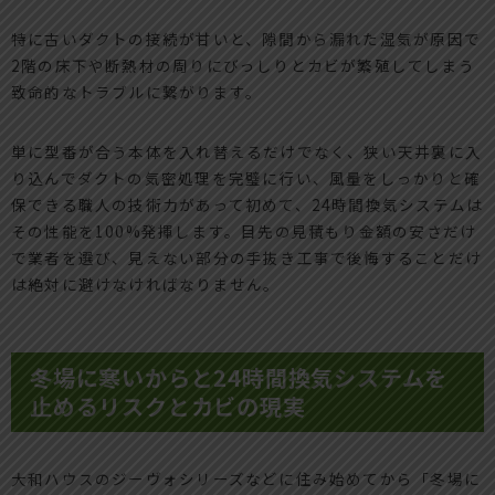
特に古いダクトの接続が甘いと、隙間から漏れた湿気が原因で
2階の床下や断熱材の周りにびっしりとカビが繁殖してしまう
致命的なトラブルに繋がります。
単に型番が合う本体を入れ替えるだけでなく、狭い天井裏に入
り込んでダクトの気密処理を完璧に行い、風量をしっかりと確
保できる職人の技術力があって初めて、24時間換気システムは
その性能を100%発揮します。目先の見積もり金額の安さだけ
で業者を選び、見えない部分の手抜き工事で後悔することだけ
は絶対に避けなければなりません。
冬場に寒いからと24時間換気システムを
止めるリスクとカビの現実
大和ハウスのジーヴォシリーズなどに住み始めてから「冬場に