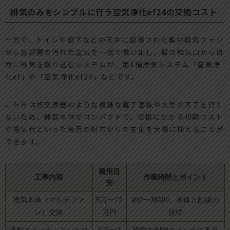
排気のみをシンプルに行う空気浄化ef24の交換コスト
一方で、トイレや廊下などの天井に設置された集中換気ファン
から各部屋の汚れた空気を一括で吸い出し、壁の給気口から自
然に外気を取り込むシステムが、第3種換気システム「空気浄
化ef」や「空気浄化ef24」などです。
こちらは熱交換器のような複雑な電子基板や大型の素子を持た
ないため、機器本体がコンパクトで、交換にかかる初期コスト
や電気代といった毎月の財布からの支出を大幅に抑えることが
できます。
費用目
工事内容
作業時間とポイント
安
換気本体（マルチファ
5万〜12
約2〜3時間、本体と配線の
ン）交換
万円
接続