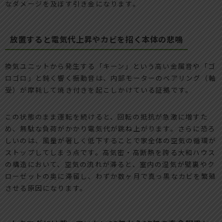
なダメージを及ぼす引き金になります。
放置すると電気代上昇やカビを招く本体の悲鳴
換気ユニットから発生する「キーン」という高い金属音や「ゴ
ロゴロ」と鈍く響く振動音は、内部モーターのベアリング（軸
受）が摩耗して焼き付きを起こしかけている証拠です。
この状態のまま運転を続けると、回転の抵抗が急激に増すた
め、無駄な負荷がかかり電気代が跳ね上がります。さらに恐ろ
しいのは、風量が著しく低下することで家全体の空気の循環が
ストップしてしまう点です。高気密・高断熱を誇る大和ハウス
の構造において、空気の流れが滞ると、室内の湿気が壁裏やク
ローゼットの奥に滞留し、わずか数ヶ月で真っ黒なカビを繁殖
させる原因になります。