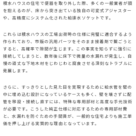
積水ハウスの住宅で便器を取り外した際、多くの一般業者が頭
を抱えるのが、床から突き出ている独自の可変式アジャスター
や、高精度にシステム化された給排水ソケットです。
これらは積水ハウスの工場出荷時の仕様に完璧に適合するよう
作られており、市販の汎用パーツをそのまま接着剤で繋ごうと
すると、高確率で隙間が生じます。この事実を知らずに強引に
接続してしまうと、数年後に床下で微量の水漏れが発生し、自
慢の頑丈な下地木材をじわじわと腐食させる深刻なトラブルに
発展します。
さらに、すっきりとした見た目を実現するために給水管を壁の
中に埋め込む設計になっているケースも多く、壁を壊さずに配
管を移設・接続し直すには、特殊な専用部材と高度な手元技術
が必要です。こうした純正仕様に対応するための専用部材費
と、水漏れを防ぐための手間賃が、一般的な住宅よりも施工単
価を押し上げる実質的な理由となっています。