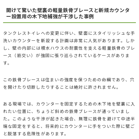
開けて驚いた壁裏の軽量鉄骨ブレースと新規カウンタ
ー設置用の木下地補強が干渉した事例
タンクレストイレへの変更に伴い、壁面にスタイリッシュな手
洗いカウンターを新設する計画は非常に人気があります。しか
し、壁の内部には積水ハウスの耐震性を支える軽量鉄骨のブレ
ース（筋交い）が強固に張り巡らされているケースがありま
す。
この鉄骨ブレースは住まいの強度を保つための命綱であり、穴
を開けたり切断したりすることは絶対に許されません。
ある現場では、カウンターを固定するための木下地を壁裏に入
れたい位置に、ちょうど斜めの鉄骨ブレースが通っていまし
た。このような干渉が起きた場合、無理に鉄骨を避けて中途半
端な固定をすると、将来的にカウンターに手をついた際に壁ご
と脱落する危険性があります。