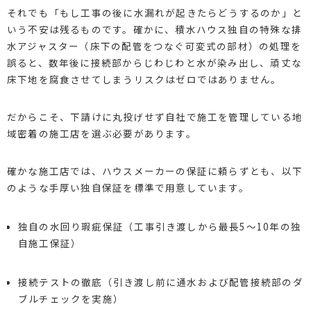
それでも「もし工事の後に水漏れが起きたらどうするのか」と
いう不安は残るものです。確かに、積水ハウス独自の特殊な排
水アジャスター（床下の配管をつなぐ可変式の部材）の処理を
誤ると、数年後に接続部からじわじわと水が染み出し、頑丈な
床下地を腐食させてしまうリスクはゼロではありません。
だからこそ、下請けに丸投げせず自社で施工を管理している地
域密着の施工店を選ぶ必要があります。
確かな施工店では、ハウスメーカーの保証に頼らずとも、以下
のような手厚い独自保証を標準で用意しています。
独自の水回り瑕疵保証（工事引き渡しから最長5〜10年の独
自施工保証）
接続テストの徹底（引き渡し前に通水および配管接続部のダ
ブルチェックを実施）