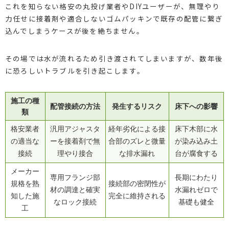
これを知らない格安の丸投げ業者やDIYユーザーが、無理やり
力任せに接着剤や適合しないゴムパッキンで既存の配管に繋ぎ
込んでしまうケースが後を絶ちません。
その場では水が流れるため引き渡されてしまいますが、数年後
に恐ろしいトラブルを引き起こします。
施工の種
配管接続の方法
発生するリスク
床下への影響
類
格安業者
汎用アジャスタ
経年劣化による接
床下木部に水
の適当な
ーを接着剤で無
合部のズレと微量
が染み込み土
接続
理やり接合
な排水漏れ
台が腐食する
メーカー
専用フランジ部
長期にわたり
規格を熟
接続部の密閉性が
材の調達と確実
水漏れゼロで
知した施
完全に維持される
なロック接続
基礎も健全
工