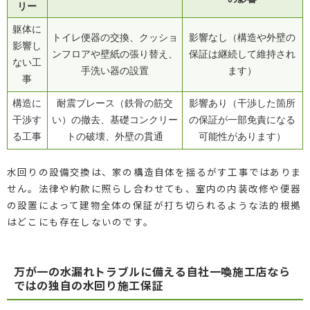
リー
躯体に
トイレ便器の交換、クッショ
影響なし（構造や外壁の
影響し
ンフロアや壁紙の張り替え、
保証は継続して維持され
ない工
手洗い器の設置
ます）
事
構造に
耐震ブレース（鉄骨の筋交
影響あり（干渉した箇所
干渉す
い）の撤去、基礎コンクリー
の保証が一部免責になる
る工事
トの破壊、外壁の貫通
可能性があります）
水回りの設備交換は、家の構造自体を揺るがす工事ではありま
せん。法律や約款に照らし合わせても、室内の内装改修や便器
の設置によって建物全体の保証が打ち切られるような法的根拠
はどこにも存在しないのです。
万が一の水漏れトラブルに備える自社一喚施工店なら
ではの独自の水回り施工保証