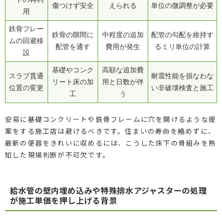
傷つけず安全
えられる
単位の微調整が必要
用
鉄骨フレー
鉄骨の隙間に
中程度の追加
配管の勾配を維持す
ムの回避移
配管を通す
費用が発生
るミリ単位の計算
設
基礎やコンク
高額な追加費
スラブ貫通
耐震性能を損なわな
リート床の加
用と日数が伴
位置の変更
い非破壊検査と施工
工
う
安易に基礎コンクリートや鉄骨フレームに穴を開けるような提
案をする施工店は避けるべきです。住まいの寿命を縮めずに、
最新の便器をきれいに収めるには、こうした床下の骨組みを熟
知した現場判断が不可欠です。
給水管の壁内埋め込みや特殊排水アジャスターの処理
が施工単価を押し上げる背景