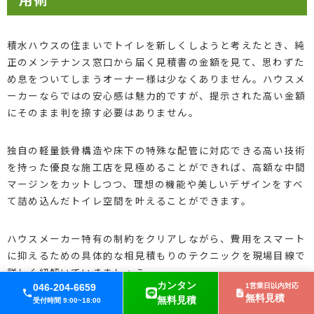
積水ハウスの住まいでトイレを新しくしようと考えたとき、純
正のメンテナンス窓口から届く見積書の金額を見て、思わずた
め息をついてしまうオーナー様は少なくありません。ハウスメ
ーカーならではの安心感は魅力的ですが、提示された高い金額
にそのまま判を捺す必要はありません。
独自の軽量鉄骨構造や床下の特殊な配管に対応できる高い技術
を持った優良な施工店を見極めることができれば、高額な中間
マージンをカットしつつ、理想の機能や美しいデザインをすべ
て詰め込んだトイレ空間を叶えることができます。
ハウスメーカー特有の制約をクリアしながら、費用をスマート
に抑えるための具体的な相見積もりのテクニックを現場目線で
詳しく紐解いていきましょう。
カンタン
046-204-6659
1営業日以内対応
無料見積
無料見積
受付時間 9:00~18:00