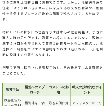
管の位置を比較的自由に調整できます。しかし、軽量鉄骨造の
住宅ではそうはいきません。床を支える頑丈な鉄骨梁や、耐震
性を担保するブレースが絶妙な配置で巡らされているためで
す。
特にトイレの排水口の位置を示す排水芯の位置調整は、まさに
職人の腕の見せ所です。図面を丸呑みするのではなく、現地で
床下点検口から潜り込んで実際の配管ルートを目視確認し、構
造体に一切傷をつけずに障害物をかわす「逃げのルート」を瞬
時に設計する必要があります。
現場で実際に採用される調整手法と、その難易度による影響を
まとめました。
構造へのアプ
コストへの影
職人の技術的なポイ
調整手法
ローチ
響
ント
既存配管ル
構造体を一切
最も安価に抑
アジャスターのミリ
ートの再利