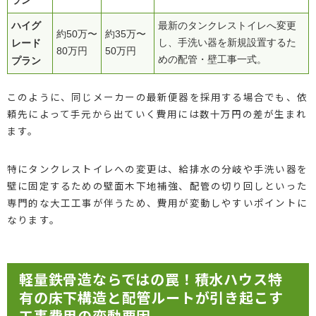
ハイグ
最新のタンクレストイレへ変更
約50万〜
約35万〜
レード
し、手洗い器を新規設置するた
80万円
50万円
めの配管・壁工事一式。
プラン
このように、同じメーカーの最新便器を採用する場合でも、依
頼先によって手元から出ていく費用には数十万円の差が生まれ
ます。
特にタンクレストイレへの変更は、給排水の分岐や手洗い器を
壁に固定するための壁面木下地補強、配管の切り回しといった
専門的な大工工事が伴うため、費用が変動しやすいポイントに
なります。
軽量鉄骨造ならではの罠！積水ハウス特
有の床下構造と配管ルートが引き起こす
工事費用の変動要因