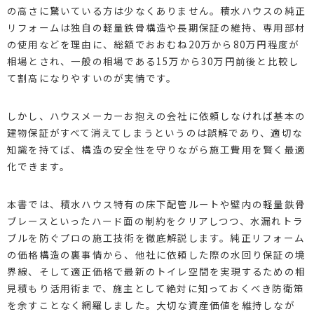
の高さに驚いている方は少なくありません。積水ハウスの純正
リフォームは独自の軽量鉄骨構造や長期保証の維持、専用部材
の使用などを理由に、総額でおおむね20万から80万円程度が
相場とされ、一般の相場である15万から30万円前後と比較し
て割高になりやすいのが実情です。
しかし、ハウスメーカーお抱えの会社に依頼しなければ基本の
建物保証がすべて消えてしまうというのは誤解であり、適切な
知識を持てば、構造の安全性を守りながら施工費用を賢く最適
化できます。
本書では、積水ハウス特有の床下配管ルートや壁内の軽量鉄骨
ブレースといったハード面の制約をクリアしつつ、水漏れトラ
ブルを防ぐプロの施工技術を徹底解説します。純正リフォーム
の価格構造の裏事情から、他社に依頼した際の水回り保証の境
界線、そして適正価格で最新のトイレ空間を実現するための相
見積もり活用術まで、施主として絶対に知っておくべき防衛策
を余すことなく網羅しました。大切な資産価値を維持しなが