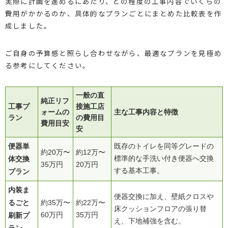
実際に計画を進めるにあたり、どの程度の工事内容でいくらの
費用がかかるのか、具体的なプランごとにまとめた比較表を作
成しました。
ご自身の予算感と照らし合わせながら、最適なプランを見極め
る参考にしてください。
一般の直
純正リフ
工事プ
接施工店
ォームの
主な工事内容と特徴
ラン
の費用目
費用目安
安
便器単
既存のトイレを同等グレードの
約20万〜
約12万〜
体交換
標準的な手洗い付き便器へ交換
35万円
20万円
する基本工事。
プラン
内装ま
便器交換に加え、壁紙クロスや
るごと
約35万〜
約22万〜
床クッションフロアの張り替
刷新プ
60万円
35万円
え、下地補強を含む。
ラン