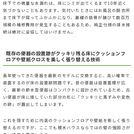
床下での微量な水漏れは、床にシミが出てくるまで10年近く
気づかないこともあります。気付いたときにはお風呂の脱衣所
まで床下が腐ってふかふかになり、基礎の鉄骨が錆びて数百万
規模の補修費用が発生することもあるため、純正仕様の排水接
続は絶対に妥協してはいけません。
既存の便器の設置跡がクッキリ残る床にクッションフ
ロアや壁紙クロスを美しく張り替える技術
長年使ってきた便器を最新のモデルに交換すると、高い確率で
直面するのが床の設置跡問題です。昔の便器は設置面積が広
く、最新の節水型便器はコンパクトに設計されているため、古
い便器が床に接していた部分の形に「クッキリと黒ずみや変色
の跡」が露出してしまいます。
これを隠すために内装のクッションフロアや壁紙を新しく張り
替えるのですが、ここでも積水ハウスならではの壁の強固さが