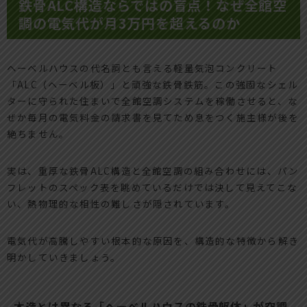
鉄骨ALC構造ならではの盲点！なぜ全館空
調の電気代が月3万円を超えるのか
ヘーベルハウスの代名詞とも言える軽量気泡コンクリート
「ALC（ヘーベル板）」と頑強な鉄骨鉄筋。この強固なシェル
ターに守られた住まいで全館空調システムを稼働させると、な
ぜか毎月の電気料金の請求書を見てため息をつく施主様が後を
絶ちません。
実は、重厚な鉄骨ALC構造と全館空調の組み合わせには、パン
フレットのスペック表を眺めているだけでは決して見えてこな
い、熱物理的な相性の難しさが隠されています。
電気代が高騰しやすい根本的な原因を、構造的な特徴から解き
明かしていきましょう。
木造とは異なる「ヘーベルハウスの鉄骨躯体」が空調