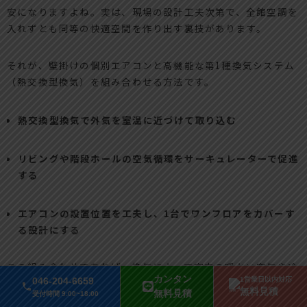
安になりますよね。実は、現場の設計工夫次第で、全館空調を
入れずとも同等の快適空間を作り出す裏技があります。
それが、壁掛けの個別エアコンと高機能な第1種換気システム
（熱交換型換気）を組み合わせる方法です。
熱交換型換気で外気を室温に近づけて取り込む
リビングや階段ホールの空気循環をサーキュレーターで促進
する
エアコンの設置位置を工夫し、1台でワンフロアをカバーす
る設計にする
この組み合わせであれば、換気によって室内の暖かい空気や冷
カンタン
046-204-6659
1営業日以内対応
たい空気を逃がさずに、個別エアコンの運転負荷を最小限に抑
無料見積
無料見積
受付時間 9:00~18:00
えられます。初期費用を大幅に抑えながら、全館空調の最大の