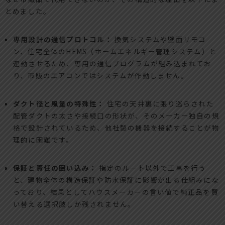
とめました。
専用設計の通信プロトコル：
換気システムや壁面リモコ
ン、住宅全体のHEMS（ホームエネルギー管理システム）と
連動させるため、専用の通信プログラムが組み込まれてお
り、市販のエアコンではシステムが作動しません。
ダクト径と風量の特殊性：
住宅の天井裏に張り巡らされた
配管ダクトの太さや接続口の形状が、そのメーカー独自の規
格で設計されているため、他社製の機器を接続することが物
理的に困難です。
保証と責任の囲い込み：
指定のルート以外で工事を行う
と、建物全体の構造保証や防水保証に影響が出る仕組みにな
っており、結果としてハウスメーカーの言い値で純正品を買
い替える選択肢しか残されません。