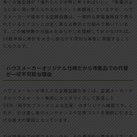
多くの施主様が「壊れたらその時に考えればいい」「家電のよ
うに安く買い替えられるだろう」と楽観視していますが、ハウ
スメーカーが提供する空調設備は、一般的な家電量販店で売ら
れているエアコンとは全く異なる商流と仕組みで動いていま
す。この維持費の仕組みをあらかじめ理解しておかなければ、
10数年後に家計を大きく揺るがす深刻な事態に直面すること
になります。
ハウスメーカーオリジナル仕様だから市販品での代替
が一切不可能な理由
ハウスメーカーが導入する全館空調の多くは、空調メーカーが
そのハウスメーカー専用にカスタマイズして製造した
OEM（相手先ブランドによる生産）のオリジナル機器です。こ
れが、引き渡し後のメンテナンスや交換コストを劇的に引き上
げる最大の要因となっています。
なぜ市販品で代用できないのか、その構造的な理由を以下にま