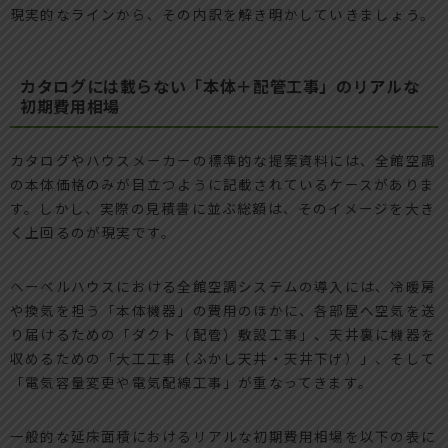
現実的なラインから、その内訳を解き明かしていきましょう。
カタログには載らない「本体＋配管工事」のリアルな
初期費用相場
カタログやハウスメーカーの標準的な提案資料には、全館空調
の本体価格のみが目立つように記載されているケースがありま
す。しかし、実際の見積書に並ぶ総額は、そのイメージを大き
く上回るのが現実です。
ヘーベルハウスにおける全館空調システムの導入には、冷暖房
や換気を担う「本体機器」の費用のほかに、各部屋へ空気を送
り届けるための「ダクト（配管）敷設工事」、天井裏に機器を
収めるための「大工工事（ふかし天井・天井下げ）」、そして
「電気容量変更や電気配線工事」が重なってきます。
一般的な延床面積におけるリアルな初期費用相場を以下の表に