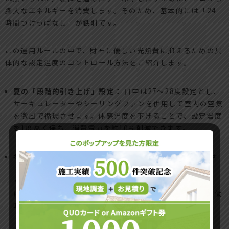
膨大なエネルギーを消費します。そのため、基本的には「24
時間つけっぱなし」が鉄則です。
この運用ルールの中で、財布に優しい光熱費に抑えるための具
体的な設定温度のコントロール方法をご紹介します。
夏の「段階的引き上げ」設定：
日中は27〜28度設定とし、
サーキュレーターやシーリングファンを併用して室内の空気
を微風で循環させます。体感温度を下げることで、設定温度
を1度高く保ち、消費電力を約10％削減できます。
冬の「セーブ運転」の活用：
冬場は、室温を20度前後にキ
ープします。外出時や就寝時に完全にオフにするのではな
く、普段より1〜2度低めの「セーブモード（微風運転）」
に切り替えることで、躯体が冷え切るのを防ぎつつ、再稼働
時の電気代の爆発的なスパイクを防ぎます。