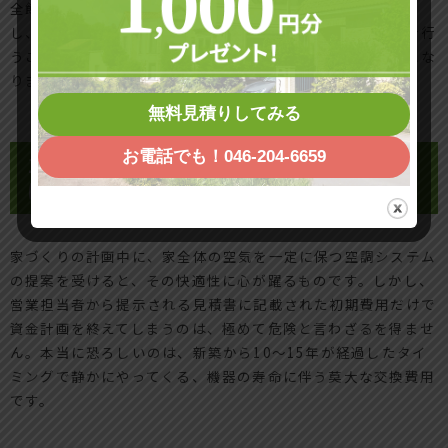
全館空調を賢く乗りこなすには、家全体の熱の動きを先回り
し、機械に急激な仕事をさせない「なだらかな運転管理」を行
うことが、毎月の請求書をコントロールする唯一の防衛策とな
ります。
無料見積りしてみる
お電話でも！046-204-6659
15年後にやってくる時限爆弾！メーカー
に縛られる「高額交換費用」のリアル
家づくりの計画中に、家全体の空気を一定に保つ空調システム
の提案を受けると、その快適性に心が躍るものです。しかし、
営業担当者から提示される見積書に記載された初期費用だけで
資金計画を終えてしまうのは、極めて危険と言わざるを得ませ
ん。本当に恐ろしいのは、新築から10〜15年が経過したタイ
ミングで静かにやってくる、機器の寿命に伴う莫大な交換費用
です。