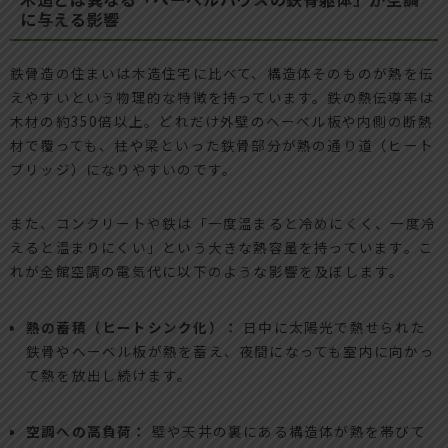
に与える影響
鉄骨造の住まいは木造住宅に比べて、構造体そのものが熱を伝
えやすいという物理的な特徴を持っています。鉄の熱伝導率は
木材の約350倍以上。どれだけ外壁のヘーベル板や内側の断熱
材で覆っても、柱や梁といった鉄骨部分が熱の通り道（ヒート
ブリッジ）になりやすいのです。
また、コンクリートや鉄は「一度温まると冷めにくく、一度冷
えると温まりにくい」という大きな熱容量を持っています。こ
れが全館空調の電気代に以下のような影響を及ぼします。
熱の蓄積（ヒートシンク化）：
日中に太陽光で熱せられた
鉄骨やヘーベル板が熱を蓄え、夜間になっても室内に向かっ
て熱を放出し続けます。
空調への高負荷：
壁や天井の裏にある構造体が熱を帯びて