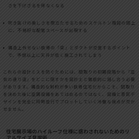
さを下げざるを得なくなる
吹き抜けの美しさを際立たせるためのスケルトン階段の頭上
に、不格好な配管スペースが出現する
構造上外せない鉄骨の「梁」とダクトが交差するポイント
で、予想以上に天井が低く施工されてしまう
これらの設計ミスを防ぐためには、間取りの初期段階から「空
気の通り道」をどこに隠すかを設計士と徹底的に話し合う必要
があります。構造的な制約が多い鉄骨住宅だからこそ、間取り
を決めた後に空調設備をあてはめるのではなく、設備と意匠デ
ザインを完全に同時並行でプロットしていく冷徹な視点が欠か
せません。
住宅展示場のハイルーフ仕様に惑わされないためのリ
アルサイズ見学術