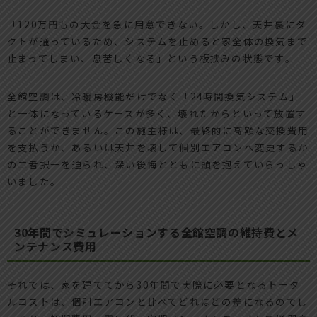
「120万円もの大金を急に用意できない。しかし、天井裏にダ
クトが通っているため、システムを止めると家全体の換気まで
止まってしまい、息苦しくなる」という板挟みの状態です。
全館空調は、冷暖房機能だけでなく「24時間換気システム」
と一体になっているケースが多く、壊れたからといって放置す
ることができません。この施主様は、最終的に高額な交換費用
を支払うか、あるいは天井を壊して個別エアコンへ変更するか
の二者択一を迫られ、深い後悔とともに頭を抱えていらっしゃ
いました。
30年間でシミュレーションする全館空調の維持費とメ
ンテナンス費用
それでは、家を建ててから30年間で実際に必要となるトータ
ルコストは、個別エアコンと比べてどれほどの差になるのでし