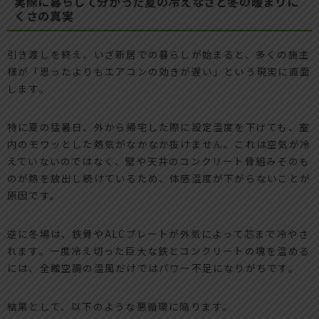
実際に暮らして分かった夏の冷えなさと冬の暖まりに
くさの真実
引き渡しを終え、いざ新居での暮らしが始まると、多くの施主
様が「思ったよりもエアコンの効きが遅い」という現実に直面
します。
特に夏の猛暑日、外から帰宅した際に設定温度を下げても、室
内のモワッとした熱気がなかなか抜けません。これは空気が冷
えていないのではなく、壁や天井のコンクリート骨組みそのも
のが熱を放出し続けているため、体感温度が下がらないことが
原因です。
逆に冬場は、鉄骨やALCプレートが外気によって芯まで冷やさ
れます。一度冷え切った巨大な鉄とコンクリートの塊を温める
には、全館空調の温風だけではパワー不足になりがちです。
結果として、以下のような悪循環に陥ります。