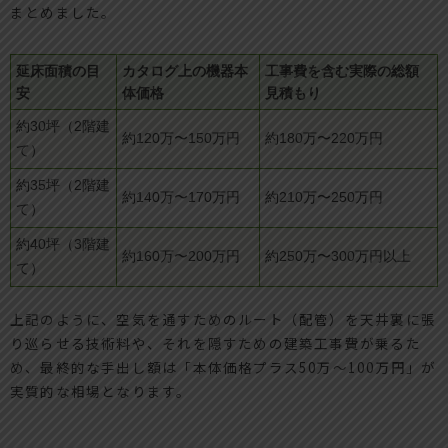
まとめました。
延床面積の目
カタログ上の機器本
工事費を含む実際の総額
安
体価格
見積もり
約30坪（2階建
約120万〜150万円
約180万〜220万円
て）
約35坪（2階建
約140万〜170万円
約210万〜250万円
て）
約40坪（3階建
約160万〜200万円
約250万〜300万円以上
て）
上記のように、空気を通すためのルート（配管）を天井裏に張
り巡らせる技術料や、それを隠すための建築工事費が乗るた
め、最終的な手出し額は「本体価格プラス50万〜100万円」が
実質的な相場となります。