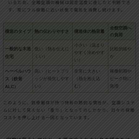
いるため、全館空調の機械は設定温度に達したと判断でき
ず、常にフル稼働に近い状態で電気を消費し続けます。
全館空調へ
構造のタイプ
熱の伝わりやすさ
構造体の熱容量
の負荷
小さい（温まり
一般的な木造
低い（熱を伝えに
比較的緩や
やすく冷めやす
住宅
くい）
か
い）
ヘーベルハウ
高い（ヒートブリ
非常に大きい
稼働初期や
ス（鉄骨
ッジが発生しやす
（熱を抱え込
ピーク時に
い）
む）
急増
ALC）
このように、鉄骨躯体が持つ特有の熱的な慣性が、空調システ
ムに対して見えない「重り」となってのしかかり、日々の稼働
コストを押し上げる一因となっています。