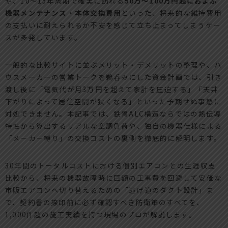
や、10〜15年周期で確実に訪れる
50万〜100万円超におよぶ
機器メンテナンス・本体交換費用
といった、将来的な維持費用
の支払いに耐えられるか不安を感じて立ち止まってしまうケー
スが多発しています。
一般的な比較サイトに並ぶメリット・デメリットの整理や、ハ
ウスメーカーの営業トークを鵜呑みにした資金計画では、引き
渡し後に「電気代が月3万円を超えて家計を圧迫する」「天井
下がりによって居住空間が狭くなる」といった予期せぬ事態に
対処できません。本記事では、鉄骨ALC構造ならではの熱伝導
特性から算出するリアルな空調負荷や、独自の機器仕様による
「メーカー縛り」の交換コストの裏側を徹底的に解明します。
30年間のトータルコストにおける個別エアコンとの生涯収支
比較から、将来の機器故障時に巨額の工事費を回避して安価な
市販エアコンへ切り替えるための「逃げ道のダクト設計」ま
で、契約書の捺印前に必ず確認すべき防衛策のすべてを、
1,000件超の施工実績を持つ現場のプロが解説します。