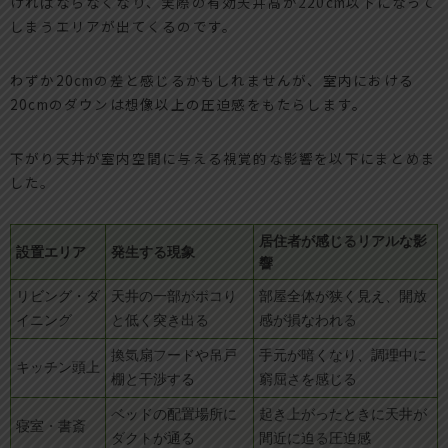
ければならなくなり、実際の有効天井高が220cm以下になって
しまうエリアが出てくるのです。
わずか20cmの差と感じるかもしれませんが、室内における
20cmのダウンは想像以上の圧迫感をもたらします。
下がり天井が室内空間に与える視覚的な影響を以下にまとめま
した。
居住者が感じるリアルな影
設置エリア
発生する現象
響
リビング・ダ
天井の一部がボコり
部屋全体が狭く見え、開放
イニング
と低く突き出る
感が損なわれる
換気扇フードや吊戸
手元が暗くなり、調理中に
キッチン頭上
棚と干渉する
窮屈さを感じる
ベッドの配置場所に
起き上がったときに天井が
寝室・書斎
ダクトが通る
間近に迫る圧迫感