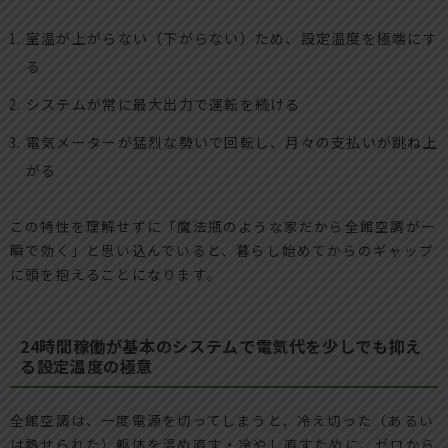
室温が上がらない（下がらない）ため、設定温度を極端にす
る
システムが常に最大出力で運転を続ける
電気メーターが猛烈な勢いで回転し、月々の支払いが跳ね上
がる
この特性を理解せずに「魔法瓶のような家だから全館空調が一
瞬で効く」と思い込んでいると、暮らし始めてからのギャップ
に頭を抱えることになります。
24時間稼働が基本のシステムで電気代を少しでも抑え
る設定温度の極意
全館空調は、一度電源を切ってしまうと、冷え切った（あるい
は熱せられた）躯体を温め直す・冷やし直すために、ゼロから