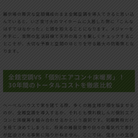
展示場の贅沢な空間構成のまま全館空調を導入できると思い込
んでいると、いざ実寸大のマイホームに入居した際に「こんな
はずではなかった」と頭を抱えることになります。メジャーを
片手に、実際の生活目線で天井の高さを厳しくチェックするこ
とこそが、大切な予算と空間のゆとりを守る最大の防衛策とな
ります。
全館空調VS「個別エアコン＋床暖房」！
30年間のトータルコストを徹底比較
ヘーベルハウスで家を建てる際、多くの施主様が頭を悩ませる
のが、全館空調を導入するか、それとも慣れ親しんだ個別エア
コンと床暖房を組み合わせるかという選択です。初期費用だけ
を見て決めてしまうと、将来の機器交換や日々の電気代で家計
が圧迫される事態に陥りかねません。ここでは、住まいの生涯