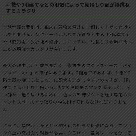
坪数や3階建てなどの階数によって見積もり額が爆跳ね
するカラクリ
全館空調の費用は、単純に建物の坪数に比例して上がるわけで
はありません。特にヘーベルハウスが得意とする「3階建て」
や「変形地・狭小地の設計」においては、見積もり金額が跳ね
上がる明確なカラクリが存在します。
最大の理由は、階数をまたぐ「縦方向のダクトスペース（パイ
プスペース）」の確保にあります。2階建てであれば、1階と2
階の間の懐（ふところ）に配管を逃がしやすいのですが、3階
建てになると最上階から1階まで冷暖房の空気を効率よく、か
つ静かに送り届けるために、極太の幹線ダクトを通す専用のシ
ャフトスペースを間取りの中に削って作らなければなりませ
ん。
さらに、階数が上がると空調負荷の計算が複雑になり、ワンラ
ンク上の高出力な親機が必要になるほか、空調ゾーンを分ける