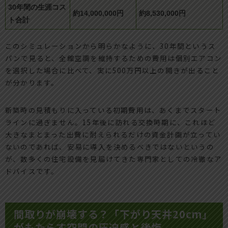
30年間の生涯コス
約14,000,000円
約8,530,000円
ト合計
このシミュレーションから明らかなように、30年間というス
パンで見ると、全館空調を維持するための費用は個別エアコン
を選択した場合に比べて、実に500万円以上の開きが出ること
が分かります。
新築時の見積もりに入っている初期費用は、あくまでスタート
ラインに過ぎません。15年後に訪れる交換時期に、これほど
大きなまとまった出費に耐えられるだけの資金計画が立ってい
ないのであれば、安易に導入を決めるべきではないというの
が、数多くの住宅設備を見届けてきた専門家としての冷徹なア
ドバイスです。
間取りが崩壊する？「下がり天井20cm」
がもたらす空間の圧迫感と後悔