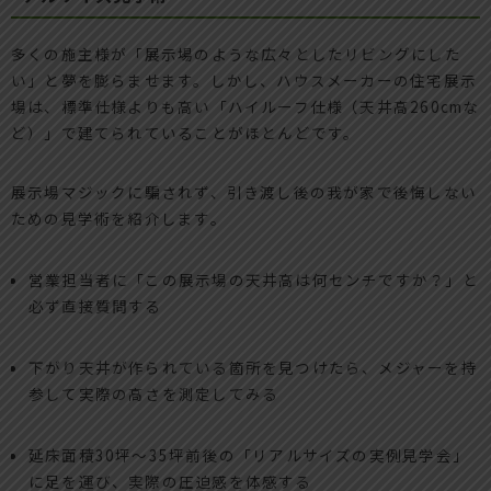
多くの施主様が「展示場のような広々としたリビングにした
い」と夢を膨らませます。しかし、ハウスメーカーの住宅展示
場は、標準仕様よりも高い「ハイルーフ仕様（天井高260cmな
ど）」で建てられていることがほとんどです。
展示場マジックに騙されず、引き渡し後の我が家で後悔しない
ための見学術を紹介します。
営業担当者に「この展示場の天井高は何センチですか？」と
必ず直接質問する
下がり天井が作られている箇所を見つけたら、メジャーを持
参して実際の高さを測定してみる
延床面積30坪〜35坪前後の「リアルサイズの実例見学会」
に足を運び、実際の圧迫感を体感する