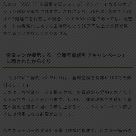
ための「VAV（可変風量制御システム）ダンパー」などのオプ
ション部材が追加されます。これにより、30坪の2階建てと35
坪の3階建てを比較した場合、わずか5坪の差であっても、配管
ルートの複雑化によって工事費だけで50万円以上の差額が発
生することが珍しくありません。
営業マンが提示する「全館空調値引きキャンペーン」
に隠されたからくり
「今月中にご契約いただければ、全館空調を特別に100万円値
引きします」
このような営業トークを提示され、お得感から契約を急ぎたく
なる気持ちはよく分かります。しかし、建築現場や見積もり査
定の裏側を知る立場から申し上げると、このキャンペーン値引
きには慎重になる必要があります。
ハウスメーカーの資金計画書は非常に複雑で、どこか一箇所の