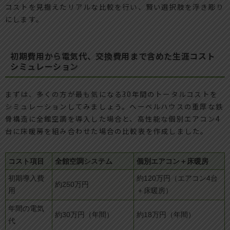
コストを見据えたリアルな比較を行い、賢い選択肢を浮き彫り
にします。
初期費用から電気代、交換費用まで含めた生涯コスト
シミュレーション
まずは、多くの方が最も気になる30年間のトータルコストを
シミュレーションしてみましょう。ヘーベルハウスの重厚な鉄
骨構造に全館空調を導入した場合と、高性能な個別エアコン4
台に床暖房を組み合わせた場合の比較表を作成しました。
コスト項目
全館空調システム
個別エアコン＋床暖房
初期導入費
約120万円（エアコン4台
約250万円
用
＋床暖房）
年間の電気
約30万円（年間）
約18万円（年間）
代