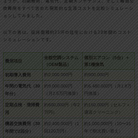
ょうか。初期費用、電気代、定期メンテナンス、そして機器交
換費用をすべて含めた現実的な生涯コストを比較シミュレーシ
ョンしてみました。
以下の表は、延床面積約35坪の住宅における30年間のコスト
シミュレーションです。
全館空調システム
個別エアコン（5台）＋
費用項目
（OEM製品）
第1種換気
初期導入費用
約2,000,000円
約900,000円
年間の電気代（30
約9,000,000円
約6,480,000円（月1.8万
年分）
（月2.5万円換算）
円換算）
定期点検・清掃費
約600,000円（年2
約150,000円（セルフ＋
用
万円）
適宜クリーニング）
機器交換費用（30
約2,400,000円（1
約1,000,000円（10〜15
年間で2回分）
回120万円）
年で順次買い替え）