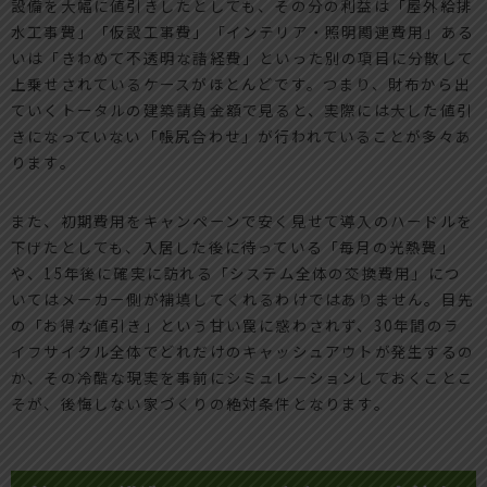
設備を大幅に値引きしたとしても、その分の利益は「屋外給排
水工事費」「仮設工事費」「インテリア・照明関連費用」ある
いは「きわめて不透明な諸経費」といった別の項目に分散して
上乗せされているケースがほとんどです。つまり、財布から出
ていくトータルの建築請負金額で見ると、実際には大した値引
きになっていない「帳尻合わせ」が行われていることが多々あ
ります。
また、初期費用をキャンペーンで安く見せて導入のハードルを
下げたとしても、入居した後に待っている「毎月の光熱費」
や、15年後に確実に訪れる「システム全体の交換費用」につ
いてはメーカー側が補填してくれるわけではありません。目先
の「お得な値引き」という甘い罠に惑わされず、30年間のラ
イフサイクル全体でどれだけのキャッシュアウトが発生するの
か、その冷酷な現実を事前にシミュレーションしておくことこ
そが、後悔しない家づくりの絶対条件となります。