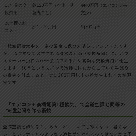
15年目の交
約120万円（本体・基
約40万円（エアコンのみ
換費用
盤丸ごと）
交換）
30年間の総
約1,270万円
約700万円
コスト
全館空調は家中を一定の温度に保つ素晴らしいシステムです
が、15年前後で必ず訪れる機器の寿命（交換時期）に、ハウ
スメーカー独自のOEM製品であるため高額な交換費用が発生
します。30年というスパンで冷静に財布から出ていく手残り
の資金を計算すると、実に500万円以上の差が生まれるのが現
実です。
「エアコン＋高機能第1種換気」で全館空調と同等の
快適空間を作る裏技
全館空調を諦めると、あの「どこにいても寒くない・暑くな
い」というホテルのような快適性が失われるのではないかと不