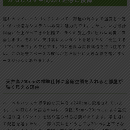
憧れのマイホームづくりにおいて、部屋の隅々まで温度を一定
に保つ快適なシステムは非常に魅力的です。しかし、いざ設計
図面が仕上がってきた段階で、多くの施主様が思わぬ現実に直
面します。それが、天井裏に太いダクトを通すために発生する
「下がり天井」の存在です。特に重厚な鉄骨構造を持つ住宅で
は、この配管スペースの確保が意匠設計に大きな影を落とすケ
ースが少なくありません。
天井高240cmの標準仕様に全館空調を入れると部屋が
狭く見える理由
ヘーベルハウスの標準的な天井高は240cmに設定されていま
す。この限られた高さの中に、直径15cm〜20cmにおよぶ空気
の通り道（ダクト）を張り巡らせる必要があります。梁を避け
て配管を通すため、一部の天井をどうしても20cm以上下げな