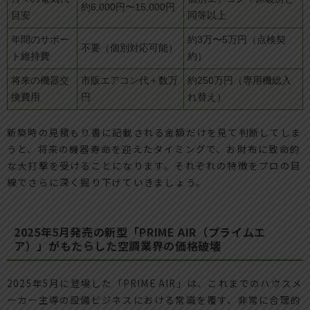
約6,000円〜15,000円
目安
同等以上
年間のサポー
約3万〜5万円（点検契
不要（個別対応可能）
ト維持費
約）
将来の機器交
市販エアコン代＋数万
約250万円（専用機総入
換費用
円
れ替え）
新築時の見積もり書に記載される金額だけを見て判断してしま
うと、将来の機器寿命を迎えたタイミングで、お財布に致命的
な大打撃を受けることになります。それぞれの特徴をプロの目
線でさらに深く掘り下げていきましょう。
2025年5月発売の新型「PRIME AIR（プライムエ
ア）」がもたらした空調業界の価格破壊
2025年5月に登場した「PRIME AIR」は、これまでのハウスメ
ーカー主導の設備ビジネスにおける常識を覆す、非常に合理的