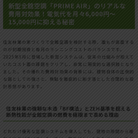
新型全館空調「PRIME AIR」のリアルな
費用対効果！電気代を月々6,000円〜
15,000円に抑える秘密
住友林業の家づくりで全館空調を検討する際、誰もが直面する
のが初期投資と毎月のランニングコストのバランスです。
2025年5月に登場した新型システムは、従来の仕組みが抱えて
いたコスト面の課題をクリアし、非常に現実的な選択肢となり
ました。その優れた費用対効果の背景には、建物自体の圧倒的
な器としての強さと、無駄を徹底的に削ぎ落とした合理的な設
計思想があります。
住友林業の強靭な木造「BF構法」とZEH基準を超える
断熱性能が全館空調の燃費を極限まで高める理由
どれだけ優秀な空調システムを導入しても、建物の隙間から暖