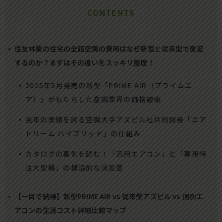
CONTENTS
住友林業の住宅の全館空調の費用はなぜ新型と従来型で激変
するのか？まずはその違いをスッキリ整理！
2025年5月発売の新型「PRIME AIR（プライムエ
ア）」がもたらした空調業界の価格破壊
長年の実績を誇る空調大手アズビル社共同開発「エア
ドリーム ハイブリッド」の仕組み
カタログの裏側を読む！「汎用エアコン」と「専用特
注大型機」の構造的な決定差
【一目で納得】新型PRIME AIR vs 従来型アズビル vs 個別エ
アコンの生涯コスト詳細比較マップ