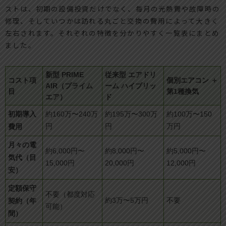
ストは、初期の設備投資だけでなく、毎月の光熱費や故障時の
修理、そしていつかは訪れる丸ごと交換の費用によって大きく
左右されます。それぞれの特徴を分かりやすく一覧表にまとめ
ました。
新型 PRIME
従来型 エアドリ
コスト項
個別エアコン ＋
AIR（プライム
ーム ハイブリッ
目
第1種換気
エア）
ド
初期導入
約160万〜240万
約195万〜300万
約100万〜150
費用
円
円
万円
月々の電
約6,000円〜
約8,000円〜
約5,000円〜
気代（目
15,000円
20,000円
12,000円
安）
定額保守
不要（都度対応
契約（年
約3万〜5万円
不要
可能）
間）