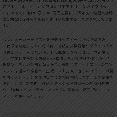
160万〜240万円
、月々の電気代は
約6,000円〜15,000円
が目
安です。これに対し、従来型の
「エアドリーム ハイブリッ
ド」
は導入に
約195万〜300万円
を要し、15年後の機器交換時
には
約250万円
もの高額な費用が発生するリスクを抱えていま
す。
ハウスメーカーが提示する快適性のアピールだけを鵜呑みにし
て仕様を決定すると、将来的に高額な交換費用やダクトのカビ
問題という「見えない損失」に直面しかねません。本記事で
は、住友林業が誇る強靭なBF構法と高い断熱性能を活かした
新型システムの費用対効果から、個別エアコン＋第1種換気シ
ステムを選んだ場合との生涯コスト比較、さらにはダクト結露
を防ぐメンテナンスの現実までを徹底解説します。この記事を
読むことで、新築時に仕込んでおくべき万が一の故障回避策
や、30年スパンで後悔しないための最適な空調選択のロード
マップが手に入ります。