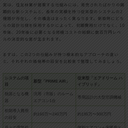
実は、住友林業が提案する仕組みには、発売されたばかりの画
期的な新システムと、長年の実績を持つ従来型のシステムの2
種類が存在し、その構造はまったく異なります。新築時にどち
らの設計仕様を採用するかによって、初期費用だけでなく、10
年後、20年後に必要となる修繕コストの総額に数百万円レベ
ルの決定的な差が生まれます。
まずは、この2つの仕組みが持つ根本的なアプローチの違い
と、それぞれの価格帯の目安を比較表で整理してみましょう。
システムの項
従来型「エアドリーム ハ
新型「PRIME AIR」
目
イブリッド」
熱源となる機
汎用（市販）のルーム
専用設計の大型空調機械
器
エアコン1台
初期導入費用
約160万〜240万円
約195万〜300万円
の目安
月々の電気代
個別エアコン＋床暖房と