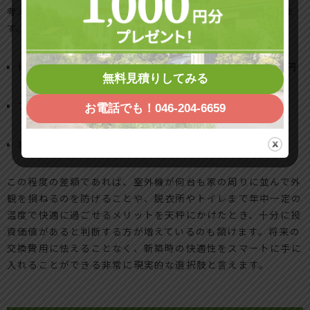
考えると、その差額は実質50万〜90万円程度にまで縮まりま
す。
個別エアコン仕様：本体複数台 ＋ 第1種換気 ＝ 約120万円
無料見積りしてみる
プライムエア仕様：システム全体 ＝ 約180万円
お電話でも！046-204-6659
実際の初期コスト差：約60万円
この程度の差額であれば、室外機が何台も家の周りに並んで外
観を損ねるのを防げることや、脱衣所やトイレまで年中一定の
温度で快適に過ごせるメリットを天秤にかけたとき、十分に投
資価値があると判断する方が増えているのも頷けます。将来の
交換費用に怯えることなく、新築時の快適性をスマートに手に
入れることができる非常に現実的な選択肢と言えます。