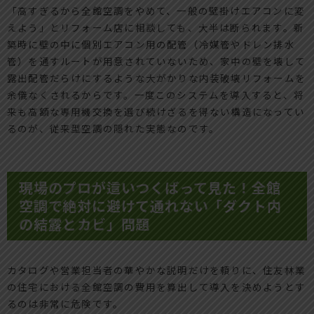
「高すぎるから全館空調をやめて、一般の壁掛けエアコンに変
えよう」とリフォーム店に相談しても、大半は断られます。新
築時に壁の中に個別エアコン用の配管（冷媒管やドレン排水
管）を通すルートが用意されていないため、家中の壁を壊して
露出配管だらけにするような大がかりな内装破壊リフォームを
余儀なくされるからです。一度このシステムを導入すると、将
来も高額な専用機交換を選び続けざるを得ない構造になってい
るのが、従来型空調の隠れた実態なのです。
現場のプロが這いつくばって見た！全館
空調で絶対に避けて通れない「ダクト内
の結露とカビ」問題
カタログや営業担当者の華やかな説明だけを頼りに、住友林業
の住宅における全館空調の費用を算出して導入を決めようとす
るのは非常に危険です。