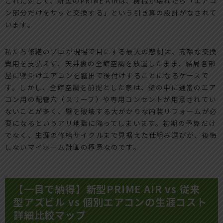
これに対して、新型のPRIME AIRは、機械が壊れたら「エアコ
ン部分だけをサッと交換する」という引き算の設計がなされて
います。
私たち修繕のプロが現場で目にする最大の悲劇は、高額な交換
費用を支払えず、天井裏の全館空調を放置したまま、結局各部
屋に壁掛けエアコンを露出で後付けすることになるケースで
す。しかし、全館空調を前提とした家は、壁の中に通常のエア
コン用の配管穴（スリーブ）や専用コンセントが用意されてい
ないことが多く、壁を破壊する大がかりな内装リフォームが必
要になるというアリ地獄に陥ってしまいます。初期の予算だけ
でなく、生涯の修繕サイクルまで見据えた仕組み選びが、後悔
しないマイホーム計画の極意なのです。
【一目で納得】新型PRIME AIR vs 従来
型アズビル vs 個別エアコンの生涯コスト
詳細比較マップ