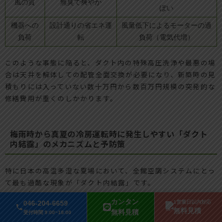
風の質
無臭で爽やか
ぽい
機器への
設計通りの省エネ運
風量低下によるモーターの過
負荷
転
負荷（電気代増）
このような事態に陥ると、ダクト内の特殊高圧洗浄や最悪の場
合は天井を解体しての配管全面交換が必要になり、新築時の見
積もりには入っていない数十万円から数百万円規模の突発的な
修繕費用が重くのしかかります。
梅雨時から真夏の冷房運転時に発生しやすい「ダクト
内結露」のメカニズムと予防策
特に日本の高温多湿な夏場において、全館空調システムにとっ
て最も過酷な現象が「ダクト内結露」です。
冷たい飲み物を入れたグラスの表面に水滴がつくのと同じ現象
カンタン
046-204-6659
1営業日以内対応
が、天井裏の冷たい風が通るダクトの外側や、風量が落ちて湿
無料見積
無料見積
受付時間 9:00~18:00
気が溜まったダクトの内側で発生します。