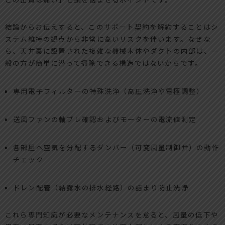
結論からお伝えすると、このサポート契約を解約することはシ
ステム維持の観点から非常に高いリスクを伴います。なぜな
ら、天井裏に設置された複雑な機械本体やダクトの内部は、一
般の方が簡単に潜って掃除できる構造ではないからです。
専用電子フィルターの特殊洗浄（高圧洗浄や電極調整）
送風ファンの軸ブレ確認およびモーターの電流値測定
各部屋へ空気を分配するダンパー（可変風量制御弁）の動作
チェック
ドレン配管（結露水の排水経路）の詰まり防止洗浄
これら専門知識が必要なメンテナンスを怠ると、風量の低下や