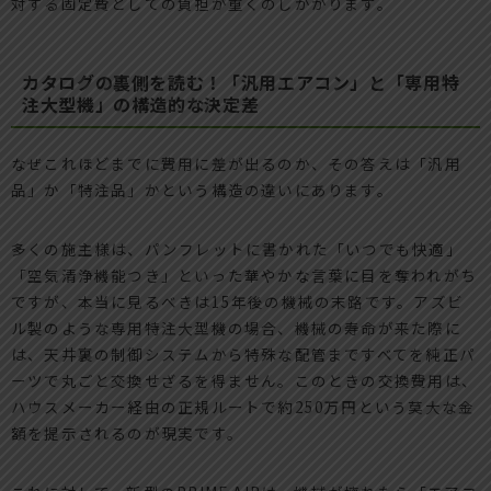
対する固定費としての負担が重くのしかかります。
カタログの裏側を読む！「汎用エアコン」と「専用特
注大型機」の構造的な決定差
なぜこれほどまでに費用に差が出るのか、その答えは「汎用
品」か「特注品」かという構造の違いにあります。
多くの施主様は、パンフレットに書かれた「いつでも快適」
「空気清浄機能つき」といった華やかな言葉に目を奪われがち
ですが、本当に見るべきは15年後の機械の末路です。アズビ
ル製のような専用特注大型機の場合、機械の寿命が来た際に
は、天井裏の制御システムから特殊な配管まですべてを純正パ
ーツで丸ごと交換せざるを得ません。このときの交換費用は、
ハウスメーカー経由の正規ルートで約250万円という莫大な金
額を提示されるのが現実です。