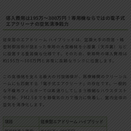
導入費用は195万〜300万円！専用機ならではの電子式
エアクリーナの空気清浄能力
従来型のエアドリーム ハイブリッドは、空調大手の防音・精
密制御技術が詰まった専用の大型機械を小屋裏（天井裏）など
に設置する重装備な仕様です。そのため、新築時の導入費用は
約195万〜300万円と非常に高額なランクに位置します。
この高価格を支える最大の付加価値が、医療機関のクリーンル
ームにも匹敵する「電子式エアクリーナ」の存在です。一般的
な不織布フィルターでは素通りしてしまう微細なハウスダスト
や花粉、PM2.5までを静電気の力で強力に吸着し、室内全体の
空気を清浄化します。
項目
従来型エアドリーム ハイブリッド