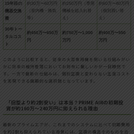
15年目の
約30万〜60万円
約250万円（専用
約60万〜80万円
機器交換
（室内機・換気
機械を総入れ替
（個別買い替
等）
え）
え）
費
30年トー
約450万〜650万
約750万〜1,000
約400万〜550
タルコス
円
万円
万円
ト
このように比較すると、従来の大型専用機を用いる仕組みがい
かに将来の維持管理においてお財布に厳しいかが一目瞭然で
す。一方で最新の仕組みは、個別空調と変わらない生涯コスト
を実現できる画期的な選択肢となっています。
「旧型より約2割安い」は本当？PRIME AIRの初期投
資が約160万〜240万円に抑えられる理由
最新のプライムエアが、これまでのシステムに比べて初期費用
を約2割も抑えられている背景には、空調の構造そのものを合