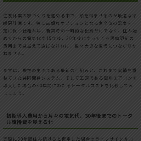
住友林業の家づくりを進める中で、頭を悩ませるのが最適な冷
暖房計画です。特に高額なオプションとなる家全体の温度を一
定に保つ仕組みは、新築時の一時的な出費だけでなく、住み始
めてからの電気代や15年後、30年後にやってくる設備更新の
費用まで見据えて選ばなければ、後々大きな後悔につながりか
ねません。
まずは、現在の主流である最新の仕組みと、これまで実績を重
ねてきた共同開発システム、そして王道である個別エアコンを
導入した場合の30年間にわたるトータルコストを比較してみ
ましょう。
初期導入費用から月々の電気代、30年後までのトータ
ル維持費を見える化
実際に30年間住み続けると仮定した場合のライフサイクルコ