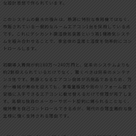
な設計思想で作られています。
このシステムの最大の強みは、熱源に特別な専用機ではなく、
市販されている一般的なルームエアコン1台を採用している点
です。これにデシカント調湿換気装置という第1種換気システ
ムを組み合わせることで、家全体の温度と湿度を効率的にコン
トロールします。
初期導入費用が約160万〜240万円と、従来のシステムよりも
約2割抑えられているだけでなく、驚くべきは将来のメンテナ
ンス性です。熱源となるエアコン自体が汎用品であるため、万
が一機械が寿命を迎えても、家電量販店や街のリフォーム店で
安価に入手できるエアコンに載せ替えるだけで修理が完了しま
す。高額な独自のメーカーサポート契約に縛られることなく、
維持費を自己コントロールできる点が、現代の合理主義的な施
主様に強く支持される理由です。