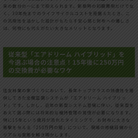
来の数分の一にまで抑えられます。新築時の初期費用だけでな
く、30年先までのライフサイクルコストを見据えたとき、こ
の汎用性を活かした設計がもたらす安心感と財布への優しさ
は、何物にも代えがたい大きなメリットとなります。
従来型「エアドリーム ハイブリッド」を
今選ぶ場合の注意点！15年後に250万円
の交換費が必要なワケ
住友林業の家づくりにおいて、長年トップクラスの快適性を提
供してきた全館空調システムが「エアドリーム ハイブリッ
ド」です。しかし、近年の新型システム登場に伴い、従来型を
あえて選ぶ際には将来的な維持管理の覚悟が必要になります。
特に15年という歳月が流れたタイミングで、お財布に大きな
衝撃を与える「250万円の壁」について、現場の修繕目線から
リアルな実態を解き明かします。