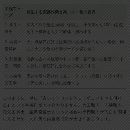
工程フェ
発生する実務作業と高コスト化の要因
ーズ
1. 養生・
室内の床や壁を強固に保護し、小屋裏から100kgを超
搬出
える旧機器を人力で解体・搬出する
2. 内装一
天井点検口だけでは新型の交換機が入らない場合、周
部解体
囲の天井や壁の石膏ボードを切り開く
3. 配管接
既存の古い冷媒管やドレン管、各部屋への配管ダクト
続・調整
を新しい接続口に合わせて再加工する
4. 内装復
天井や壁を再び作り直し、クロス（壁紙）を貼り替え
旧工事
て元の美しい状態に復元する
このように、単に「古いエアコンを外して新しいものを付け
る」という単純作業では終わりません。大工職人、内装職人、
電気工事士、空調設備士といった複数の専門職人が何日も現場
に入るため、人件費と内装復旧費が大きく膨らみます。