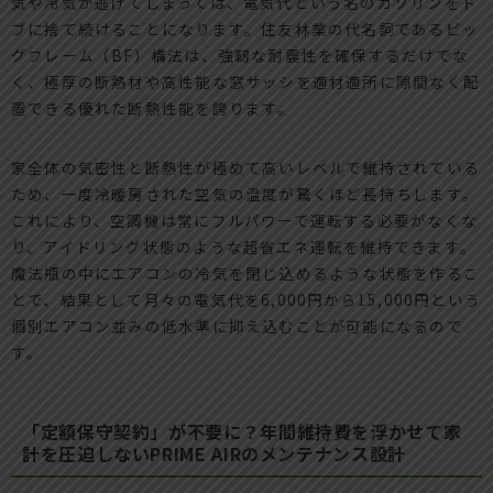
気や冷気が逃げてしまっては、電気代という名のガソリンをド
ブに捨て続けることになります。住友林業の代名詞であるビッ
グフレーム（BF）構法は、強靭な耐震性を確保するだけでな
く、極厚の断熱材や高性能な窓サッシを適材適所に隙間なく配
置できる優れた断熱性能を誇ります。
家全体の気密性と断熱性が極めて高いレベルで維持されている
ため、一度冷暖房された空気の温度が驚くほど長持ちします。
これにより、空調機は常にフルパワーで運転する必要がなくな
り、アイドリング状態のような超省エネ運転を維持できます。
魔法瓶の中にエアコンの冷気を閉じ込めるような状態を作るこ
とで、結果として月々の電気代を6,000円から15,000円という
個別エアコン並みの低水準に抑え込むことが可能になるので
す。
「定額保守契約」が不要に？年間維持費を浮かせて家
計を圧迫しないPRIME AIRのメンテナンス設計