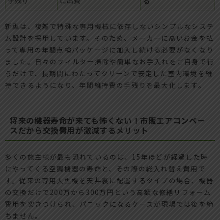
手残り
に出費
る
新型は、複雑で特殊な専用機械に依存しないシンプルなシステ
ム設計を採用しています。そのため、メーカーに高いお金を払
って専用の年間点検パッケージに加入し続ける必要がなくなり
ました。日々のフィルター掃除や簡単なお手入れをご自身で行
うだけで、長期間にわたってクリーンで安定した室内環境を維
持できるようになり、年間維持費の手残りを最大化します。
将来の機器寿命が来ても怖くない！市販エアコンベー
スだから交換費用が激減するメリット
多くの施主様が最も恐れているのは、15年ほどが経過した時
にやってくる空調機器の寿命と、その際の総入れ替え費用で
す。従来の専用大型機を天井裏に配置するタイプの場合、機器
の交換だけで200万から300万円という高額な修繕リフォーム
費用を突きつけられ、パニックになるケースが現場では後を絶
ちません。