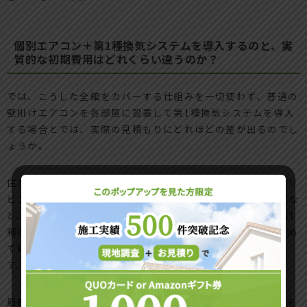
個別エアコン＋第1種換気システムを導入するのと、実
質的な初期費用はどれくらい違うのか？
では、こうした全館をカバーする仕組みを一切使わず、普通の
壁掛けエアコンを各部屋に設置して第1種換気システムを導入
する場合とでは、実際の見積もりにどれほどの差が出るのでし
ょうか。
住友林業の標準的な間取りで個別に冷暖房を計画する場合、リ
ビング用の大容量エアコンに加え、主寝室や子供部屋、書斎な
ど、最低でも4〜5台のエアコンが必要になります。これに第1
種換気システムを組み合わせると、配管工事や電気工事を含め
て約100万〜150万円ほどの初期費用がかかるのが一般的で
す。
最新のプライムエアの初期費用が約160万円からであることを