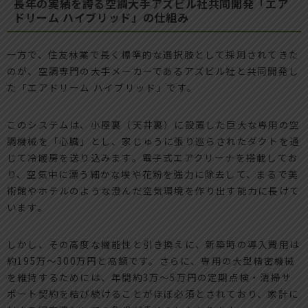
長年の実績を誇る空調大手アズビル社共同開発「エア
ドリーム ハイブリッド」の仕組み
一方で、住友林業で長く標準的な選択肢として採用されてきた
のが、空調専門の大手メーカーであるアズビル社と共同開発し
た「エアドリーム ハイブリッド」です。
このシステムは、小屋裏（天井裏）に設置した巨大な専用の空
調機械を「心臓」とし、家じゅうに張り巡らされたダクトを通
じて冷暖房を送り込みます。電子式エアクリーナを搭載してお
り、空気中に漂う細かな埃や花粉を強力に除去して、まるで美
術館やホテルのような澄んだ空気環境を作り出す能力に長けて
います。
しかし、その高度な機能性と引き換えに、新築時の導入費用は
約195万〜300万円と高額です。さらに、専用の大型精密機械
を維持するためには、年間約3万〜5万円の定期点検・清掃サ
ポート契約を結び続けることがほぼ必須とされており、家計に