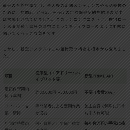
従来の全館空調では、導入後の定期メンテナンスや部品交換の
ために、年間3万から5万円程度の定額保守契約を結ぶのが半
ば常識とされていました。このランニングコストは、住宅ロー
ン返済が続く家庭の財布にとってボディブローのように地味に
効いてくる大きな負担です。
しかし、新型システムはこの維持費の構造を根本から変えまし
た。
従来型（エアドリームハ
項目
新型PRIME AIR
イブリッド等）
定額保守契約
不要（実費のみ）
約30,000円〜50,000円
料（年間）
フィルター交
専門業者による定期作業
施主自身で簡単に日常
換・清掃
が必要
お手入れ可能
毎年数万円が手元に残
年間維持費の
保守費用として毎年確実