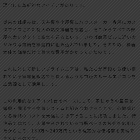
理化した革新的なアイデアがあります。
従来の仕組みは、天井裏や小屋裏にハウスメーカー専用にカス
タマイズされた特大の熱交換器を設置し、そこからすべての部
屋へ太いダクトで空気を送るという、いわば商業ビルに近い大
がかりな設備を家庭内に組み込んでいました。そのため、機器
本体の価格だけで莫大な費用がかかっていたのです。
これに対して新しいプライムエアは、私たちが普段から使い慣
れている家電量販店でも買えるような市販のルームエアコンを
主熱源として活用します。
この汎用的なエアコン1台をベースにして、家じゅうの空気を
循環・調湿する換気システムと組み合わせることで、心臓部と
なる機械のコストを大幅に引き下げることに成功しました。特
注品ではなく、大量生産されている市販ベースの技術を応用し
たからこそ、160万〜240万円という現実的な価格帯を実現で
きているのです。