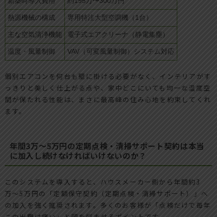
新築時導入費用
約195万〜300万円
熱源機械の構成
専用特注大型空調機（1台）
主な空気清浄機能
電子式エアクリーナ（静電集塵）
温度・風量制御
VAV（可変風量制御）システム対応
個別エアコンを何台も壁に掛ける必要がなく、インテリアがす
っきりと美しく仕上がる点や、家中どこにいても均一な温度空
間が保たれる性能は、まさに最高峰の住み心地を約束してくれ
ます。
年間3万〜5万円の定期点検・清掃サポート契約は本当
に加入し続けなければいけないのか？
このシステムを導入すると、ハウスメーカー側から年間約3
万〜5万円の「定額保守契約（定期点検・清掃サポート）」へ
の加入を強く推奨されます。多くのお客様が「点検だけで毎年
この出費は痛い」と頭を悩ませるポイントです。