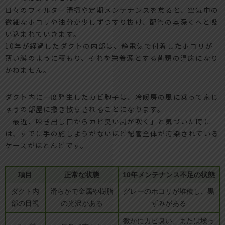
日々のフィルター清掃や定期メンテナンスを怠ると、空気中の
微細なホコリや油分が少しずつすり抜け、配管の奥深くへと吸
い込まれていきます。
10年が経過したダクトの内部は、静電気で付着したホコリが
薄い膜のように積もり、それを栄養源とする菌類の温床になり
かねません。
ダクト内に一度発生したカビ胞子は、冷暖房の風に乗って家じ
ゅうの部屋に撒き散らされることになります。
「最近、吹き出し口からカビ臭い風が吹く」と気づいた時に
は、すでに手の施しようがないほど配管全体が汚染されている
ケースがほとんどです。
項目
正常な状態
10年メンテナンス不足の状態
ダクト内
滑らかで金属や樹脂
グレーのホコリが堆積し、黒
部の目視
の光沢がある
ずみがある
微かにカビ臭い、または埃っ