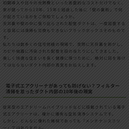
初期導入や日々の光熱費といった表面的なコストだけでなく、
家が建ってから10年、15年と経過した後に「壁の裏側」で何
が起きているかをご存知でしょうか。
天井裏や壁の中に張り巡らされた配管ダクトは、一度設置する
と容易には清掃も交換もできないブラックボックスそのもので
す。
私たちは数多くの住宅修繕の現場で、実際に天井裏を剥がし、
カビや結露に汚染された配管を目の当たりにしてきました。
美しく快適な住まいを長く健康に保つために、絶対に目を背け
てはならないダクト内部の真実をお伝えします。
電子式エアクリーナがあっても防げない？フィルター
清掃を怠ったダクト内部の10年後の現実
従来型のエアドリームハイブリッドなどに搭載されている電子
式エアクリーナは、確かに優秀な空気清浄システムです。
しかし、どんなに優れた機械であっても「メンテナンスフリ
ー」ではありません。