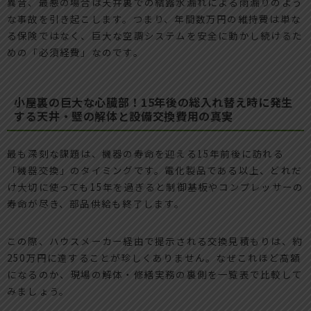
異音、最悪の場合は天井裏での結露水漏れによる雨漏りのよう
な事故を引き起こします。つまり、年間数万円の維持費は単な
る保険ではなく、巨大な空調システムを安全に動かし続けるた
めの「必須経費」なのです。
小屋裏の巨大な心臓部！15年後の総入れ替え時に発生
する天井・壁の解体と設備交換費用の真実
最も深刻な課題は、機器の寿命を迎える15年前後に訪れる
「機器交換」のタイミングです。電化製品である以上、どれだ
け大切に使っても15年を過ぎると制御基板やコンプレッサーの
寿命が尽き、部品供給も終了します。
この際、ハウスメーカー経由で提示される交換見積もりは、約
250万円に達することが珍しくありません。なぜこれほど高額
になるのか、現場の解体・修繕実務の裏側を一覧表で比較して
みましょう。