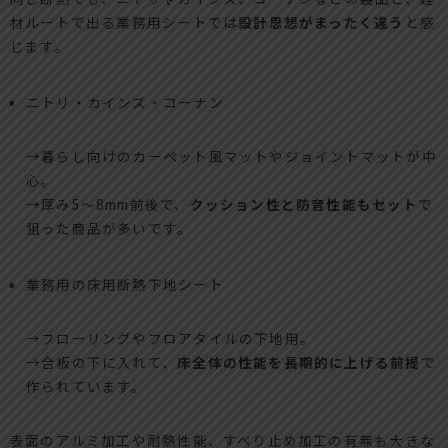
材ルートで出る業務用シートでは
設計思想がまったく違う
と感
じます。
ニトリ・カインズ・コーナン
→暮らし向けのカーペット風マットやジョイントマットが中
心。
→厚み5～8mm前後で、
クッション性と防音性能もセット
で
狙った商品が多いです。
業務用の床用断熱下地シート
→フローリングやフロアタイルの下地用。
→合板の下に入れて、
床全体の性能を長期的に上げる前提
で
作られています。
表面のアルミ加工や耐熱性能、すべり止め加工の有無も大きな