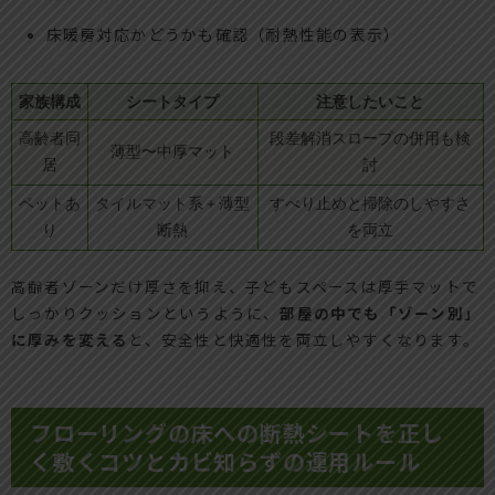
床暖房対応かどうかも確認（耐熱性能の表示）
家族構成
シートタイプ
注意したいこと
高齢者同
段差解消スロープの併用も検
薄型〜中厚マット
居
討
ペットあ
タイルマット系＋薄型
すべり止めと掃除のしやすさ
り
断熱
を両立
高齢者ゾーンだけ厚さを抑え、子どもスペースは厚手マットで
しっかりクッションというように、
部屋の中でも「ゾーン別」
に厚みを変える
と、安全性と快適性を両立しやすくなります。
フローリングの床への断熱シートを正し
く敷くコツとカビ知らずの運用ルール