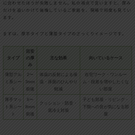
に合わせたほうが失敗しません。私の視点で言いますと、厚み
だけを追いかけて後悔しているご家庭を、現場で何度も見てい
ます。
まずは、厚手タイプと薄型タイプのざっくりイメージです。
目安
タイプ
の厚
主な効果
向いているケース
み
薄型アル
2〜
体温の反射による保
在宅ワーク・ワンルー
ミ系シー
3mm
温・床面のひんやり
ム・段差を増やしたくな
ト
前後
軽減
い部屋
厚手マッ
5〜
子ども部屋・リビング・
クッション・防音・
ト系シー
8mm
下階への音が気になる部
底冷え対策
ト
前後
屋