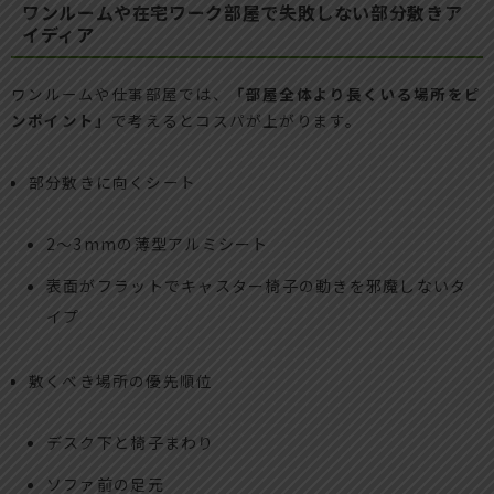
ワンルームや在宅ワーク部屋で失敗しない部分敷きア
イディア
ワンルームや仕事部屋では、
「部屋全体より長くいる場所をピ
ンポイント」
で考えるとコスパが上がります。
部分敷きに向くシート
2〜3mmの薄型アルミシート
表面がフラットでキャスター椅子の動きを邪魔しないタ
イプ
敷くべき場所の優先順位
デスク下と椅子まわり
ソファ前の足元