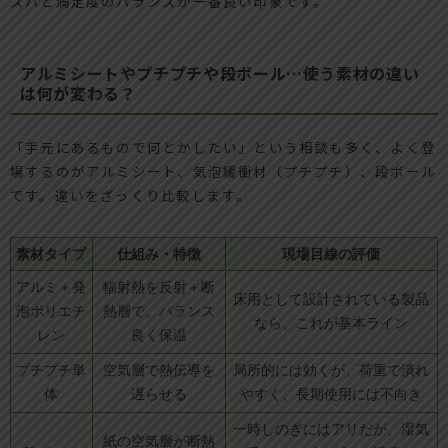
スパと満足度のバランスが一番良い印象です。
アルミシートやプチプチや段ボール…使う素材の違い
は何が変わる？
「手元にあるもので何とかしたい」という相談も多く、よく登
場するのがアルミシート、気泡緩衝材（プチプチ）、段ボール
です。違いをざっくり比較します。
素材タイプ
仕組み・特徴
現場目線の評価
アルミ＋発
輻射熱を反射＋断
床用として設計されている製品
泡ポリエチ
熱層で、バランス
なら、これが基本ライン
レン
良く保温
プチプチ単
空気層で熱伝導を
局所的には効くが、荷重で潰れ
体
遅らせる
やすく、長期使用には不向き
一時しのぎにはアリだが、湿気
紙の空気層が断熱