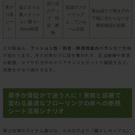
見た目
床デ
塩ビタイル
賃貸のフロ
のアッ
重ね張りで開き戸の
コ系
風＋クッシ
ーリング
プ・防
下端に当たらないか
シー
ョン層 3～
上・ワンル
音・断
事前確認が必要
ト
6mm程度
ーム全面
熱
どの製品も、
クッション性・防音・断熱性能のバランス
で性格
が変わります。冷え対策だけに目を奪われず、生活動線や家具
の配置、ドアや引き戸のクリアランスもセットで確認すると、
失敗をかなり減らせます。
厚手か薄型かで迷う人に！家族と部屋で
変わる最適なフローリングの床への断熱
シート活用シナリオ
寒さ対策のアイテム選びは、カタログより「暮らしのリアル」