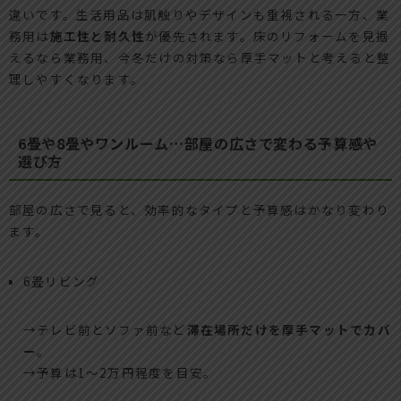
違いです。生活用品は肌触りやデザインも重視される一方、業
務用は
施工性と耐久性
が優先されます。床のリフォームを見据
えるなら業務用、今冬だけの対策なら厚手マットと考えると整
理しやすくなります。
6畳や8畳やワンルーム…部屋の広さで変わる予算感や
選び方
部屋の広さで見ると、効率的なタイプと予算感はかなり変わり
ます。
6畳リビング
→テレビ前とソファ前など
滞在場所だけを厚手マットでカバ
ー
。
→予算は1～2万円程度を目安。