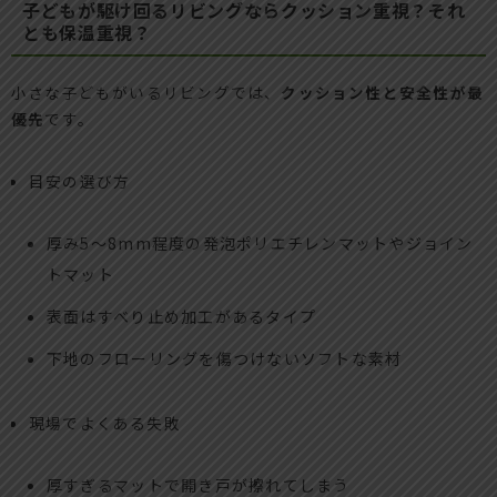
子どもが駆け回るリビングならクッション重視？それ
とも保温重視？
小さな子どもがいるリビングでは、
クッション性と安全性が最
優先
です。
目安の選び方
厚み5〜8mm程度の発泡ポリエチレンマットやジョイン
トマット
表面はすべり止め加工があるタイプ
下地のフローリングを傷つけないソフトな素材
現場でよくある失敗
厚すぎるマットで開き戸が擦れてしまう