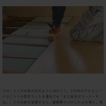
フローリングの床が氷のように冷たくて、100均のアルミシー
トやニトリの厚手マットを重ねても「まだ足元がスースーす
る」。この状態を放置すると、暖房費だけがじわじわ増え、見