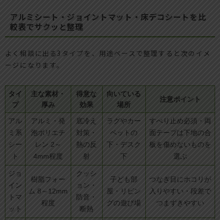
アルミシート・ジョイントマット・床デコシートを比
較表でサクッと整理
よく相談に出る3タイプを、用途ベースで整理すると次のイメ
ージになります。
タイ
主な素材・
得意な
向いている
注意ポイント
プ
厚み
効果
場所
アル
アルミ・発
底冷え
ラグやカー
すべり止め必須・両
ミ系
泡ポリエチ
対策・
ペットの
面テープは下地の合
シー
レン 2～
熱の反
下・デスク
板を傷めないものを
ト
4mm程度
射
下
選ぶ
ジョ
クッシ
樹脂フォー
子ども部
つなぎ目にホコリが
イン
ョン・
ム 8～12mm
屋・リビン
入りやすい・段差で
トマ
防音・
程度
グの遊び場
つまずきやすい
ット
断熱