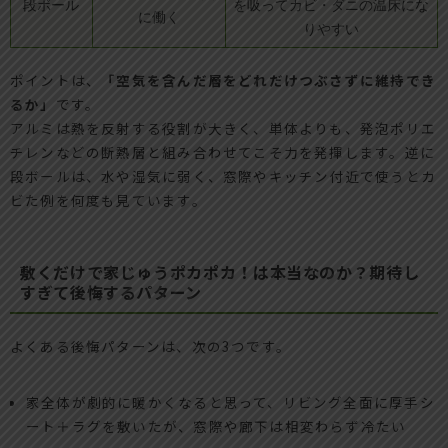
段ボール
を吸ってカビ・ダニの温床にな
に働く
りやすい
ポイントは、
「空気を含んだ層をどれだけつぶさずに維持でき
るか」
です。
アルミは熱を反射する役割が大きく、単体よりも、発泡ポリエ
チレンなどの断熱層と組み合わせてこそ力を発揮します。逆に
段ボールは、水や湿気に弱く、窓際やキッチン付近で使うとカ
ビた例を何度も見ています。
敷くだけで家じゅうポカポカ！は本当なのか？期待し
すぎて後悔するパターン
よくある後悔パターンは、次の3つです。
家全体が劇的に暖かくなると思って、リビング全面に厚手シ
ート＋ラグを敷いたが、窓際や廊下は相変わらず冷たい