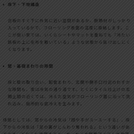
床下・下地構造
合板のすぐ下に外気に近い空間があるか、断熱材がしっかり
入っているかで、フローリング表面の温度に直結します。こ
こが弱い家では、いくらシートやマットを重ねても「冷たい
鉄板の上に毛布を敷いている」ような状態から抜け出しにく
くなります。
壁・基礎まわりの隙間
床と壁の取り合い、配管まわり、玄関や勝手口付近のわずか
な隙間も、実は冷気の通り道です。とくにタイル仕上げの玄
関土間の近くでは、冷えた空気がフローリング面に沿って流
れ込み、局所的な底冷えを生みます。
体感としては、窓からの冷気は「顔や手がスースーする」、床
下からの冷気は「足の裏がじんわり奪われる」という違いがあ
ります。どちらも放置すると、せっかくの断熱アイテムの効果