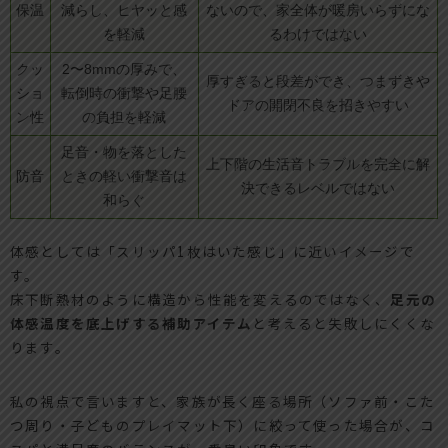
保温
減らし、ヒヤッと感
ないので、家全体が暖房いらずにな
を軽減
るわけではない
クッ
2〜8mmの厚みで、
厚すぎると段差ができ、つまずきや
ショ
転倒時の衝撃や足腰
ドアの開閉不良を招きやすい
ン性
の負担を軽減
足音・物を落とした
上下階の生活音トラブルを完全に解
防音
ときの軽い衝撃音は
決できるレベルではない
和らぐ
体感としては「スリッパ1枚はいた感じ」に近いイメージで
す。
床下断熱材のように構造から性能を変えるのではなく、
足元の
体感温度を底上げする補助アイテム
と考えると失敗しにくくな
ります。
私の視点で言いますと、家族が長く座る場所（ソファ前・こた
つ周り・子どものプレイマット下）に絞って使った場合が、コ