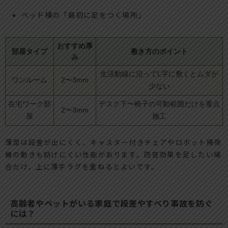
ベッド横の「最初に足をつく場所」
おすすめ厚
部屋タイプ
敷き方のポイント
み
生活動線に沿ってL字に敷くとムダが
ワンルーム
2〜3mm
少ない
在宅ワーク部
デスク下〜椅子の可動範囲だけを重点
2〜3mm
屋
施工
薄型は段差が出にくく、キャスター付きチェアやロボット掃除
機の動きも妨げにくい性能があります。防音効果を足したい場
合だけ、上に薄手ラグを重ねるとよいです。
高齢者やペットがいる家庭で段差やすべり事故を防ぐ
には？