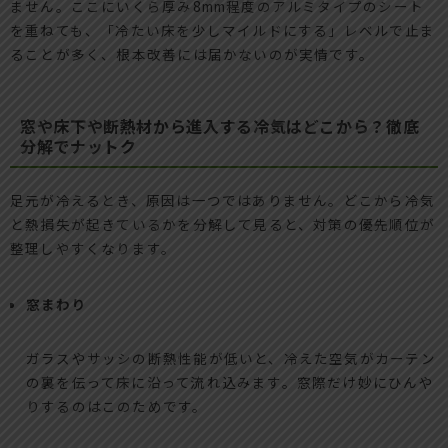
ません。ここにいくら厚み8mm程度のアルミタイプのシート
を重ねても、「冷たい床を少しマイルドにする」レベルで止ま
ることが多く、根本改善には届かないのが実情です。
窓や床下や断熱材から進入する冷気はどこから？徹底
分解でナットク
足元が冷えるとき、原因は一つではありません。どこから冷気
と熱損失が起きているかを分解して見ると、対策の優先順位が
整理しやすくなります。
窓まわり
ガラスやサッシの断熱性能が低いと、冷えた空気がカーテン
の裏を伝って床に沿って流れ込みます。窓際だけ妙にひんや
りするのはこのためです。