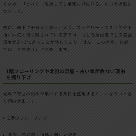
くため、「どれだけ暖房しても足元だけ負ける」という状態に
なります。
逆に、床下に十分な断熱材が入り、コンクリートのスラブや下
地が外気と切り離されている家では、同じ暖房設定でも床表面
温度が2〜3℃違うことが珍しくありません。この差が、体感
では「全然違う」に直結します。
1階フローリングや北側の部屋・古い家が危ない理由
を掘り下げ
現場で寒さの相談が集中する条件を整理すると、かなりはっき
り傾向が出ます。
1階のフローリング
北側・角部屋・道路に面した部屋