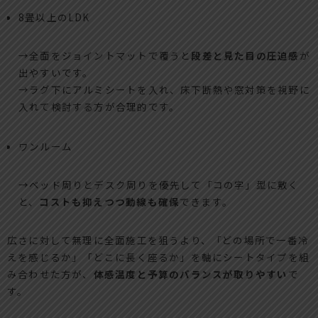
8畳以上のLDK
→全面をジョイントマットで覆うと
段差と見た目の圧迫感
が
出やすいです。
→ラグ下にアルミシートを入れ、床下断熱や窓対策を視野に
入れて検討する方が合理的です。
ワンルーム
→ベッド周りとデスク周りを優先して「コの字」型に敷く
と、
コストも抑えつつ動線も確保
できます。
広さに対して無理に全面施工を狙うより、「どの場所で一番冷
えを感じるか」「どこに長く座るか」を軸にシートタイプを組
み合わせた方が、
体感温度と予算のバランスが取りやすい
で
す。