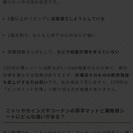
避けたいのは次の状況です。
6畳以上のリビングに
全面施工しようとしている
1階北側で、もともと床下からの冷えが強い
長期間敷きっぱなしで、
カビや結露対策を考えていない
100均の薄いシートは厚みが1～2mm程度のものが多く、熱の
伝導を遅らせる効果はありますが、
床構造そのものの断熱性能
を底上げする力は弱い
です。私の視点で言いますと、100均は
「ピンポイント対策」と割り切る方が後悔がありません。
ニトリやカインズやコーナンの厚手マットと業務用シ
ートにどんな違いがある？
同じ断熱でも、ニトリやカインズ、コーナンなどの製品と、建