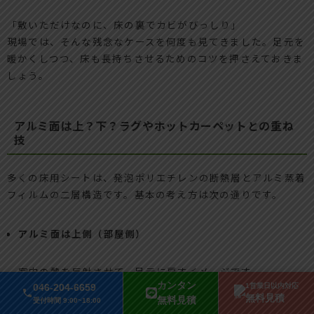
「敷いただけなのに、床の裏でカビがびっしり」
現場では、そんな残念なケースを何度も見てきました。足元を
暖かくしつつ、床も長持ちさせるためのコツを押さえておきま
しょう。
アルミ面は上？下？ラグやホットカーペットとの重ね
技
多くの床用シートは、発泡ポリエチレンの断熱層とアルミ蒸着
フィルムの二層構造です。基本の考え方は次の通りです。
アルミ面は上側（部屋側）
室内の熱を反射させて、足元に戻すイメージです。
カンタン
046-204-6659
1営業日以内対応
無料見積
無料見積
受付時間 9:00~18:00
下側は断熱層で床からの冷気をカット