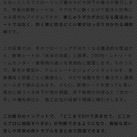
えないところでフローリング裏のカビや床下の傷みが進行しま
す。市販の断熱シートは、ラグの下に敷くだけで底冷え対策に
なる便利なアイテムですが、
家じゅうポカポカになる魔法のシ
ートではなく、効く家と効きにくい家がはっきり分かれる補助
材
です。
この記事では、冬のフローリングが冷たくなる構造的な理由か
ら、断熱シートの「本当の効果」と限界、100均・ニトリ・ホ
ームセンター・業務用の違いを具体的に整理します。そのうえ
で、厚手か薄型か、アルミシートかジョイントマットかを、家
族構成と部屋ごとに最適化し、カビや結露を防ぐ敷き方と運用
ルールまで踏み込みます。さらに、断熱シートを使っても寒い
場合に疑うべき床下や窓の問題、床下断熱や内窓など「次の一
手」の優先順位も、施工会社の目線で明確に線引きします。
この数分のインプットで、「どこまでDIYで済ませて、どこか
らプロに相談すべきか」が判断できるようになり、無駄な買い
足しや将来の床トラブルをまとめて回避できます。