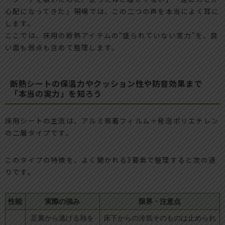
心配になってきた」――現場では、この二つの声を本当によく耳に
します。
ここでは、床用の断熱アイテムの“盛られていない実力”を、良
い面も弱点も含めて整理します。
断熱シートの保温力やクッション性や防音効果まで
「本当の実力」を知ろう
床用シートの主流は、アルミ蒸着フィルム＋発泡ポリエチレン
の二層タイプです。
このタイプの特徴を、よく聞かれる3要素で整理すると次の通
りです。
性能
実際の強み
限界・注意点
足裏から逃げる熱を
床下からの冷気そのものは止められ