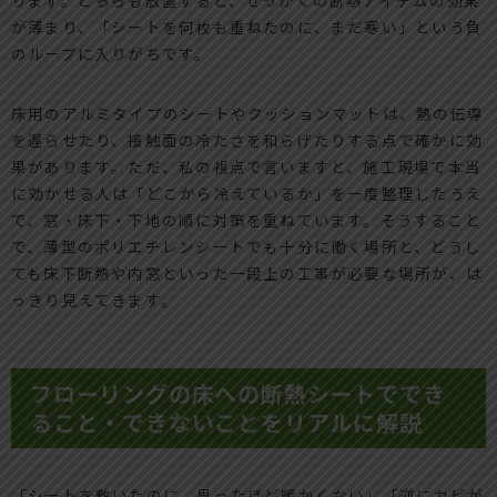
が薄まり、「シートを何枚も重ねたのに、まだ寒い」という負
のループに入りがちです。
床用のアルミタイプのシートやクッションマットは、熱の伝導
を遅らせたり、接触面の冷たさを和らげたりする点で確かに効
果があります。ただ、私の視点で言いますと、施工現場で本当
に効かせる人は「どこから冷えているか」を一度整理したうえ
で、窓・床下・下地の順に対策を重ねています。そうすること
で、薄型のポリエチレンシートでも十分に働く場所と、どうし
ても床下断熱や内窓といった一段上の工事が必要な場所が、は
っきり見えてきます。
フローリングの床への断熱シートででき
ること・できないことをリアルに解説
「シートを敷いたのに、思ったほど暖かくない」「逆にカビが