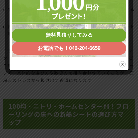
窓にはカーテン・断熱フィルムなど別の対策も組み合わせる
床がフカフカする・カビ臭いなどのサインがあれば、シート
強化ではなく、一度プロ点検を優先する
無料見積りしてみる
お電話でも！046-204-6659
こうした整理ができていると、100均からニトリ、ホームセン
ター、業務用シートまで、価格帯が違っても「自分の家ではど
こまで効きそうか」をイメージしやすくなります。次のステッ
プで、具体的な選び方や敷き方を組み合わせていくことが、底
冷えストレスから抜け出す近道になります。
100均・ニトリ・ホームセンター別！フロ
ーリングの床への断熱シートの選び方マ
ップ