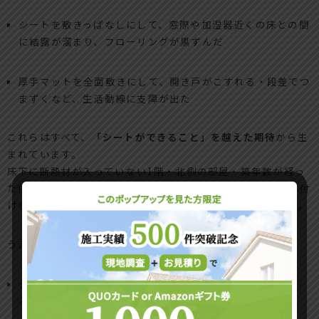
シートを敷きっぱなしにして、窓際や加湿器近くの床との間
に結露が溜まり、フローリングが黒ずんだ
厚手マットを全面敷きにして、開き戸がこすれる・段差でつ
まずくなど、生活動線に支障が出た
これらはすべて、
「シートができること」を越えた期待
から生
まれています。
床下に断熱材が入っていない1階・北側の部屋・築年数が経っ
た住宅では、冷気の主犯は床下と窓まわりです。ここに手を付
けないままシートだけに頼ると、どうしても限界があります。
うまく付き合うコツは、次のように割り切ることです。
シートは「今冬を乗り切るための体感アップ」として、座
る・寝転ぶエリアを中心に使う