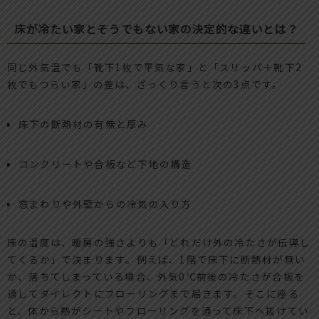
床が冷たい家とそうでもない家の決定的な違いとは？
同じ外気温でも「靴下1枚で平気な家」と「スリッパ＋靴下2
枚でもつらい家」の差は、ざっくり言うと次の3点です。
床下の断熱材の有無と厚み
コンクリートや合板など下地の構造
窓まわりや外壁からの冷気の入り方
床の温度は、暖房の強さよりも「どれだけ外の冷たさが伝導し
てくるか」で決まります。例えば、1階で床下に断熱材が無い
か、落ちてしまっている場合、外気0℃前後の冷たさが合板を
通してダイレクトにフローリングまで届きます。そこに座る
と、体から熱がシートやフローリングを通って床下へ抜けてい