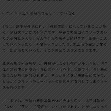
築20年以上で断熱改修をしていない住宅
1階は、床下が外気に近い「外部空間」になっていることが多
く、冬は床下がほぼ外気温です。基礎の換気口やスリーブまわ
りから冷気が入り、根太や合板を冷やし続けます。断熱材が入
っていなかったり、隙間が大きかったり、施工時の固定が甘く
て一部が落ちていると、そこが冷気の通り道になります。
北側の部屋や角部屋は、日射が少なく外壁面が多いため、壁自
体が冷蔵庫の内壁のように冷やされやすい状態です。壁と床の
取り合い部に隙間があると、そこから冷気が床表面に広がり、
せっかくのマットやカーペットの効果を打ち消してしまうケー
スもあります。
古い家では、当時の断熱基準自体が今より緩く、床下断熱が
「ない」「薄い」「部分的」のどれかであることが少なくあり