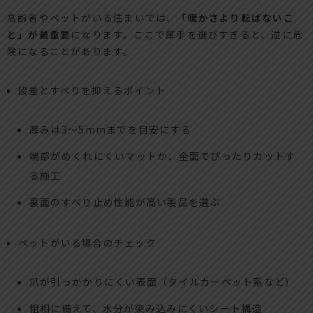
高齢者やペットがいる住まいでは、
「暖かさより転ばないこ
と」が最重要
になります。ここで厚手を選びすぎると、逆に危
険になることがあります。
段差とすべりを抑えるポイント
厚みは3〜5mmまでを目安にする
端部がめくれにくいマットか、全面でぴったりカットす
る施工
裏面のすべり止め性能が高い製品を選ぶ
ペットがいる場合のチェック
爪が引っかかりにくい表面（タイルカーペット系など）
粗相に備えて、水分が染み込みにくいシート構造