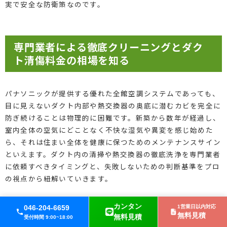
実で安全な防衛策なのです。
専門業者による徹底クリーニングとダク
ト清傷料金の相場を知る
パナソニックが提供する優れた全館空調システムであっても、
目に見えないダクト内部や熱交換器の奥底に潜むカビを完全に
防ぎ続けることは物理的に困難です。新築から数年が経過し、
室内全体の空気にどことなく不快な湿気や異変を感じ始めた
ら、それは住まい全体を健康に保つためのメンテナンスサイン
といえます。ダクト内の清掃や熱交換器の徹底洗浄を専門業者
に依頼すべきタイミングと、失敗しないための判断基準をプロ
の視点から紐解いていきます。
カンタン
046-204-6659
1営業日以内対応
専用洗剤を用いた熱交換器の分解高圧洗浄とダクト清
無料見積
無料見積
受付時間 9:00~18:00
掃を依頼する判断基準