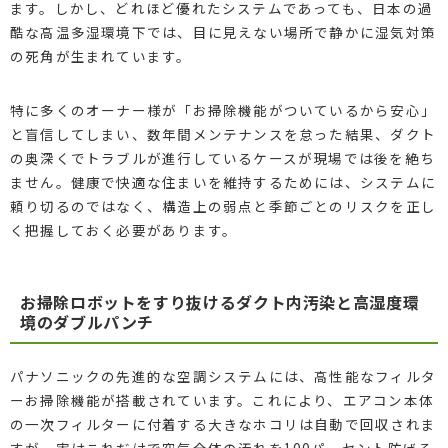
ます。しかし、どれほど優れたシステムであっても、日本の過
酷な高温多湿環境下では、目に見えない場所で静かに湿気対策
の死角が生まれています。
特に多くのオーナー様が「お掃除機能がついているから安心」
と盲信してしまい、数年間メンテナンスを怠った結果、ダクト
の奥深くでトラブルが進行しているケースが現場では後を絶ち
ません。健康で快適な住まいを維持するためには、システムに
頼り切るのではなく、構造上の弱点と季節ごとのリスクを正し
く把握しておく必要があります。
お掃除ロボットをすり抜けるダクト内汚染と高湿度環
境のダブルパンチ
パナソニックの先進的な空調システムには、高性能なフィルタ
ーお掃除機能が搭載されています。これにより、エアコン本体
の一次フィルターに付着する大きなホコリは自動で回収されま
すが、実はこれだけで空気全体の汚れを100パーセント防げる