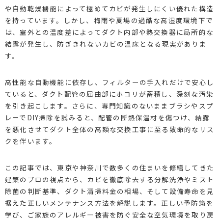
や自動乾燥機能によって極めてカビが発生しにくい優れた構造
を持っています。しかし、梅雨や夏場の過酷な高湿度環境下で
は、室外との温度差によってダクト内部や熱交換器に局所的な
結露が発生し、防ぎきれないカビの温床となる現実がありま
す。
高性能な自動機能に依存し、フィルターの手入れだけで安心し
ていると、ダクト配管の屈曲部にホコリが蓄積し、深刻な汚染
を引き起こします。さらに、専門知識のないままブラシやスプ
レーでDIY掃除を試みると、配管の断熱保温材を傷つけ、結露
を悪化させてダクト全体の高額な交換工事に至る致命的なリス
クを伴います。
この記事では、東京や神奈川で数多くの住まいを修繕してきた
建築のプロの視点から、カビを徹底除去する分解洗浄やミスト
除菌の判断基準、ダクト清掃料金の相場、そして設備寿命を見
据えた正しいメンテナンス方法を解説します。正しい予防策を
学び、ご家族のアレルギー被害を防ぐ安全な空気環境を取り戻