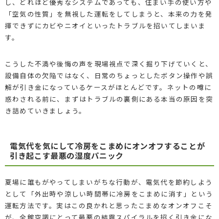
し、どれほど優秀なシステムであっても、住まい手の使い方や
「空気の性質」を無視した運転をしてしまうと、本来の力を発
揮できずにカビやニオイといったトラブルを招いてしまいま
す。
こうした不満や後悔の声を現場視点で深く掘り下げていくと、
設備自体の欠陥ではなく、日常のちょっとしたボタン操作や誤
解が引き金になっているケースがほとんどです。ネットの噂に
惑わされる前に、まずはトラブルの裏側にある本当の原因を突
き詰めていきましょう。
電気代を気にして冷房をこまめにオンオフすることが
引き起こす最悪の湿度パニック
夏場に誰もがやってしまいがちな行動が、電気代を節約しよう
として「外出時や涼しい時間帯に冷房をこまめに消す」という
運転方法です。実はこの良かれと思ったこまめなオンオフこそ
が、全館空調にとって最悪の結露スパイラルを招く引き金にな