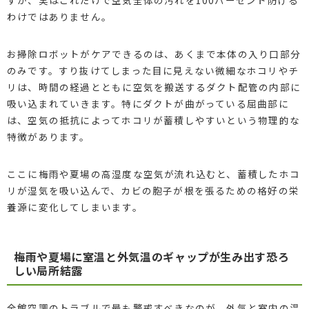
わけではありません。
お掃除ロボットがケアできるのは、あくまで本体の入り口部分
のみです。すり抜けてしまった目に見えない微細なホコリやチ
リは、時間の経過とともに空気を搬送するダクト配管の内部に
吸い込まれていきます。特にダクトが曲がっている屈曲部に
は、空気の抵抗によってホコリが蓄積しやすいという物理的な
特徴があります。
ここに梅雨や夏場の高湿度な空気が流れ込むと、蓄積したホコ
リが湿気を吸い込んで、カビの胞子が根を張るための格好の栄
養源に変化してしまいます。
梅雨や夏場に室温と外気温のギャップが生み出す恐ろ
しい局所結露
全館空調のトラブルで最も警戒すべきなのが、外気と室内の温