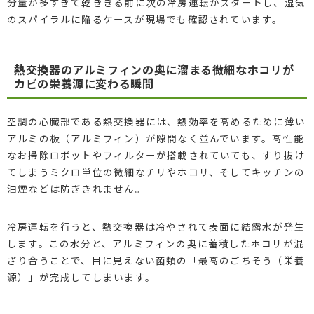
分量が多すぎて乾ききる前に次の冷房運転がスタートし、湿気
のスパイラルに陥るケースが現場でも確認されています。
熱交換器のアルミフィンの奥に溜まる微細なホコリが
カビの栄養源に変わる瞬間
空調の心臓部である熱交換器には、熱効率を高めるために薄い
アルミの板（アルミフィン）が隙間なく並んでいます。高性能
なお掃除ロボットやフィルターが搭載されていても、すり抜け
てしまうミクロ単位の微細なチリやホコリ、そしてキッチンの
油煙などは防ぎきれません。
冷房運転を行うと、熱交換器は冷やされて表面に結露水が発生
します。この水分と、アルミフィンの奥に蓄積したホコリが混
ざり合うことで、目に見えない菌類の「最高のごちそう（栄養
源）」が完成してしまいます。