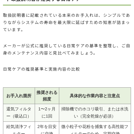
取扱説明書に記載されている本来のお手入れは、シンプルであ
りながらシステムの寿命を最大限に延ばすための知恵が詰まっ
ています。
メーカーが公式に推奨している日常ケアの基準を整理し、ご自
身のメンテナンス内容と見比べてみましょう。
日常ケアの推奨基準と実施内容の比較
推奨される
お手入れ箇所
具体的な作業内容と注意点
頻度
還気フィルタ
1〜2ヶ月
掃除機でのホコリ吸引、または水洗
ー（吸込口）
に1回
い（完全乾燥が必須）
給気清浄フィ
2年を目安
微小粒子や花粉を捕集する高性能フ
ルター
に交換
ィルターのため、定期交換