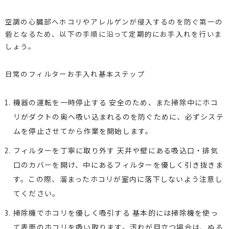
空調の心臓部へホコリやアレルゲンが侵入するのを防ぐ第一の
砦となるため、以下の手順に沿って定期的にお手入れを行いま
しょう。
日常のフィルターお手入れ基本ステップ
機器の運転を一時停止する 安全のため、また掃除中にホコ
リがダクトの奥へ吸い込まれるのを防ぐために、必ずシステ
ムを停止させてから作業を開始します。
フィルターを丁寧に取り外す 天井や壁にある吸込口・排気
口のカバーを開け、中にあるフィルターを優しく引き抜きま
す。この際、溜まったホコリが室内に落下しないよう注意し
てください。
掃除機でホコリを優しく吸引する 基本的には掃除機を使っ
て表面のホコリを吸い取ります。汚れが目立つ場合は、ぬる