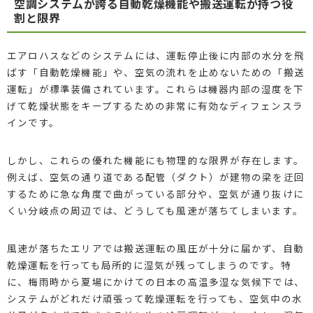
空調システムが誇る自動乾燥機能や搬送運転が持つ役
割と限界
エアロハスなどのシステムには、運転停止後に内部の水分を飛
ばす「自動乾燥機能」や、空気の流れを止めないための「搬送
運転」が標準装備されています。これらは機器内部の湿度を下
げて乾燥状態をキープするための非常に有効なディフェンスラ
インです。
しかし、これらの優れた機能にも物理的な限界が存在します。
例えば、空気の通り道である配管（ダクト）が建物の梁を迂回
するために急な角度で曲がっている部分や、空気が通り抜けに
くい分岐点の周辺では、どうしても風速が落ちてしまいます。
風速が落ちたエリアでは搬送運転の風圧が十分に届かず、自動
乾燥運転を行っても局所的に湿気が残ってしまうのです。特
に、梅雨時から夏場にかけての日本の高温多湿な気候下では、
システムがどれだけ頑張って乾燥運転を行っても、空気中の水