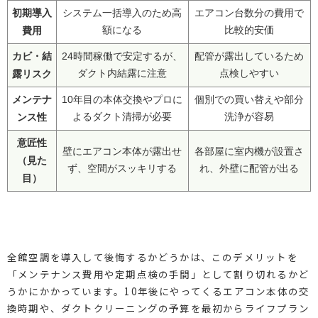
初期導入
システム一括導入のため高
エアコン台数分の費用で
費用
額になる
比較的安価
カビ・結
24時間稼働で安定するが、
配管が露出しているため
露リスク
ダクト内結露に注意
点検しやすい
メンテナ
10年目の本体交換やプロに
個別での買い替えや部分
ンス性
よるダクト清掃が必要
洗浄が容易
意匠性
壁にエアコン本体が露出せ
各部屋に室内機が設置さ
（見た
ず、空間がスッキリする
れ、外壁に配管が出る
目）
全館空調を導入して後悔するかどうかは、このデメリットを
「メンテナンス費用や定期点検の手間」として割り切れるかど
うかにかかっています。10年後にやってくるエアコン本体の交
換時期や、ダクトクリーニングの予算を最初からライフプラン