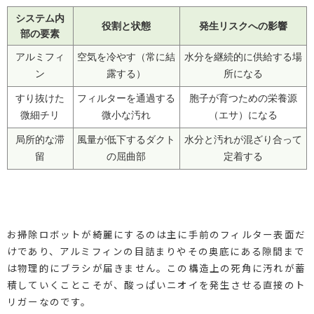
システム内
役割と状態
発生リスクへの影響
部の要素
アルミフィ
空気を冷やす（常に結
水分を継続的に供給する場
ン
露する）
所になる
すり抜けた
フィルターを通過する
胞子が育つための栄養源
微細チリ
微小な汚れ
（エサ）になる
局所的な滞
風量が低下するダクト
水分と汚れが混ざり合って
留
の屈曲部
定着する
お掃除ロボットが綺麗にするのは主に手前のフィルター表面だ
けであり、アルミフィンの目詰まりやその奥底にある隙間まで
は物理的にブラシが届きません。この構造上の死角に汚れが蓄
積していくことこそが、酸っぱいニオイを発生させる直接のト
リガーなのです。