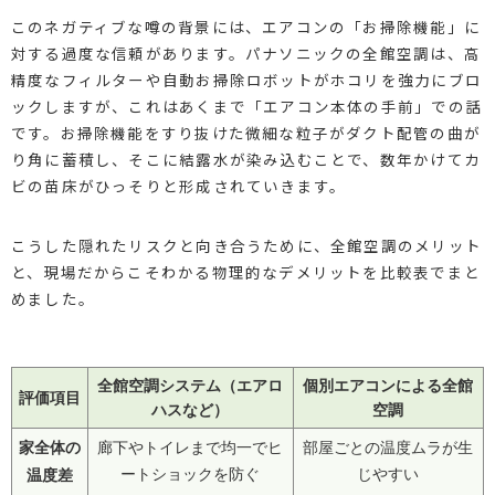
このネガティブな噂の背景には、エアコンの「お掃除機能」に
対する過度な信頼があります。パナソニックの全館空調は、高
精度なフィルターや自動お掃除ロボットがホコリを強力にブロ
ックしますが、これはあくまで「エアコン本体の手前」での話
です。お掃除機能をすり抜けた微細な粒子がダクト配管の曲が
り角に蓄積し、そこに結露水が染み込むことで、数年かけてカ
ビの苗床がひっそりと形成されていきます。
こうした隠れたリスクと向き合うために、全館空調のメリット
と、現場だからこそわかる物理的なデメリットを比較表でまと
めました。
全館空調システム（エアロ
個別エアコンによる全館
評価項目
ハスなど）
空調
家全体の
廊下やトイレまで均一でヒ
部屋ごとの温度ムラが生
温度差
ートショックを防ぐ
じやすい