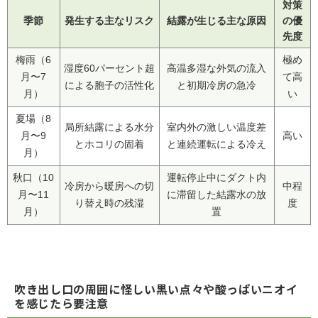
対策
季節
発生する主なリスク
結露が生じる主な原因
の優
先度
梅雨（6
極め
湿度60パーセント超
高温多湿な外気の流入
月〜7
て高
による胞子の活性化
と初期冷房の急冷
月）
い
夏場（8
局所結露による水分
室内外の激しい温度差
月〜9
高い
とホコリの固着
と連続運転による冷え
月）
秋口（10
運転停止中にダクト内
冷房から暖房への切
中程
月〜11
に滞留した結露水の放
り替え時の残湿
度
月）
置
吹き出し口の周囲に怪しい黒い点々や酸っぱいニオイ
を感じたら要注意