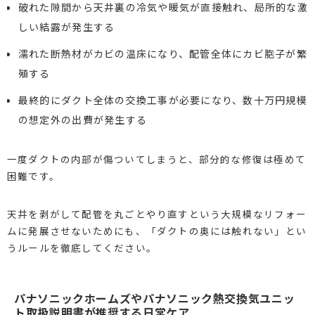
破れた隙間から天井裏の冷気や暖気が直接触れ、局所的な激
しい結露が発生する
濡れた断熱材がカビの温床になり、配管全体にカビ胞子が繁
殖する
最終的にダクト全体の交換工事が必要になり、数十万円規模
の想定外の出費が発生する
一度ダクトの内部が傷ついてしまうと、部分的な修復は極めて
困難です。
天井を剥がして配管を丸ごとやり直すという大規模なリフォー
ムに発展させないためにも、「ダクトの奥には触れない」とい
うルールを徹底してください。
パナソニックホームズやパナソニック熱交換気ユニッ
ト取扱説明書が推奨する日常ケア