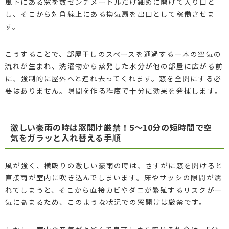
風下にある窓を数センチメートルだけ細めに開けて入り口と
し、そこから対角線上にある換気扇を出口として稼働させま
す。
こうすることで、部屋干しのスペースを通過する一本の空気の
流れが生まれ、洗濯物から蒸発した水分が他の部屋に広がる前
に、強制的に屋外へと連れ去ってくれます。窓を全開にする必
要はありません。隙間を作る程度で十分に効果を発揮します。
激しい豪雨の時は窓開け厳禁！5〜10分の短時間で空
気をガラッと入れ替える手順
風が強く、横殴りの激しい豪雨の時は、さすがに窓を開けると
直接雨が室内に吹き込んでしまいます。床やサッシの隙間が濡
れてしまうと、そこから直接カビやダニが繁殖するリスクが一
気に高まるため、このような状況での窓開けは厳禁です。