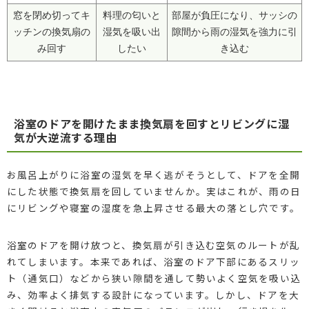
窓を閉め切ってキ
料理の匂いと
部屋が負圧になり、サッシの
ッチンの換気扇の
湿気を吸い出
隙間から雨の湿気を強力に引
み回す
したい
き込む
浴室のドアを開けたまま換気扇を回すとリビングに湿
気が大逆流する理由
お風呂上がりに浴室の湿気を早く逃がそうとして、ドアを全開
にした状態で換気扇を回していませんか。実はこれが、雨の日
にリビングや寝室の湿度を急上昇させる最大の落とし穴です。
浴室のドアを開け放つと、換気扇が引き込む空気のルートが乱
れてしまいます。本来であれば、浴室のドア下部にあるスリッ
ト（通気口）などから狭い隙間を通して勢いよく空気を吸い込
み、効率よく排気する設計になっています。しかし、ドアを大