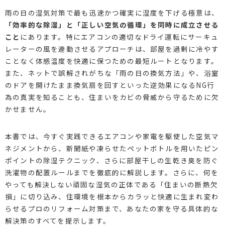
雨の日の湿気対策で最も迅速かつ確実に湿度を下げる極意は、
「効率的な除湿」と「正しい空気の循環」を同時に成立させる
こと
にあります。特にエアコンの適切なドライ運転にサーキュ
レーターの風を連動させるアプローチは、部屋を過剰に冷やす
ことなく体感温度を快適に保つための最短ルートとなります。
また、ネットで誤解されがちな「雨の日の換気方法」や、浴室
のドアを開けたまま換気扇を回すといった逆効果になるNG行
為の真実を知ることも、住まいをカビの脅威から守るために欠
かせません。
本書では、今すぐ実践できるエアコンや家電を駆使した空気マ
ネジメントから、新聞紙や凍らせたペットボトルを用いたピン
ポイントの除湿テクニック、さらに部屋干しの生乾き臭を防ぐ
洗濯物の配置ルールまでを徹底的に解説します。さらに、何を
やっても解決しない頑固な湿気の正体である「住まいの断熱欠
損」に切り込み、住環境を根本からカラッと快適に生まれ変わ
らせるプロのリフォーム対策まで、あなたの家を守る具体的な
解決策のすべてを提示します。