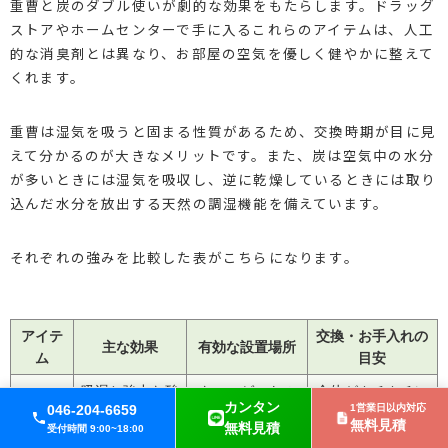
重曹と炭のダブル使いが劇的な効果をもたらします。ドラッグ
ストアやホームセンターで手に入るこれらのアイテムは、人工
的な消臭剤とは異なり、お部屋の空気を優しく健やかに整えて
くれます。
重曹は湿気を吸うと固まる性質があるため、交換時期が目に見
えて分かるのが大きなメリットです。また、炭は空気中の水分
が多いときには湿気を吸収し、逆に乾燥しているときには取り
込んだ水分を放出する天然の調湿機能を備えています。
それぞれの強みを比較した表がこちらになります。
アイテ
交換・お手入れの
主な効果
有効な設置場所
ム
目安
吸湿と強力な酸
クローゼットの
全体がカチカチに
重曹
カンタン
046-204-6659
1営業日以内対応
性臭の消臭
床面や靴箱の隅
固まったら交換
無料見積
無料見積
受付時間 9:00~18:00