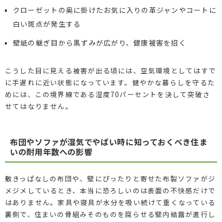
クローゼットの奥に掛けたお気に入りの革ジャンやコートに
白い斑点が発生する
壁紙の継ぎ目から黒ずみが広がり、健康被害を招く
こうした目に見える被害が出る頃には、空気環境としてはすで
に手遅れに近い状態になっています。健やかな暮らしを守るた
めには、この境界線である湿度70パーセントを決して突破さ
せてはなりません。
布団やソファが湿気でやばい時に知っておくべき住ま
いの耐用年数への影響
敷きっぱなしの布団や、壁にぴったりと寄せた布製ソファがジ
メジメしているとき、本当に恐ろしいのは表面の不快感だけで
はありません。家具や寝具が水分を吸い続けて重くなっている
裏側で、住まいの骨組みそのものを腐らせる壁内結露が進行し