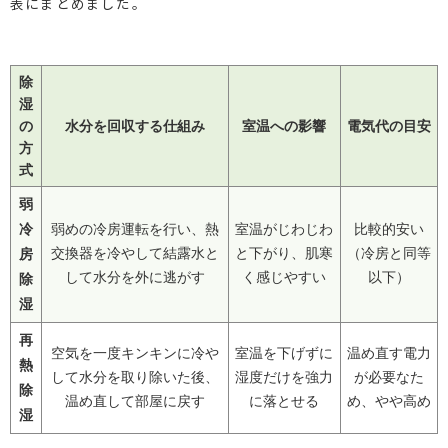
表にまとめました。
除
湿
の
水分を回収する仕組み
室温への影響
電気代の目安
方
式
弱
冷
弱めの冷房運転を行い、熱
室温がじわじわ
比較的安い
房
交換器を冷やして結露水と
と下がり、肌寒
（冷房と同等
して水分を外に逃がす
く感じやすい
以下）
除
湿
再
空気を一度キンキンに冷や
室温を下げずに
温め直す電力
熱
して水分を取り除いた後、
湿度だけを強力
が必要なた
除
温め直して部屋に戻す
に落とせる
め、やや高め
湿