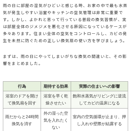
雨の日に部屋の湿気がひどいと感じる時、お家の中で最も水蒸
気が発生しやすい浴室やキッチンの空気管理は非常に重要で
す。しかし、よかれと思って行っている普段の換気習慣が、実
は部屋全体のジメジメを悪化させる原因になっているケースが
多々あります。住まい全体の空気をコントロールし、カビの発
生を未然に防ぐための正しい換気扇の使い方を学びましょう。
まずは、雨の日にやってしまいがちな換気の間違いと、その影
響をまとめました。
行為
期待する効果
実際の住まいへの影響
浴室のドアを開け
浴室を早く乾
飽和水蒸気がリビングに逆流
て換気扇を回す
燥させたい
してカビの温床になる
外の湿った空
雨だからと24時間
室内の空気循環が止まり、押
気を入れたく
換気を消す
し入れや壁際が結露する
ない