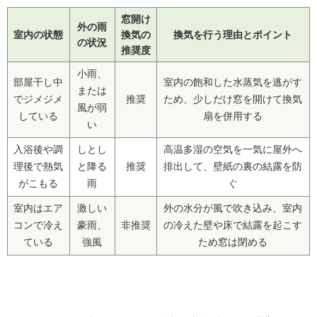
窓開け
外の雨
室内の状態
換気の
換気を行う理由とポイント
の状況
推奨度
小雨、
部屋干し中
室内の飽和した水蒸気を逃がす
または
でジメジメ
推奨
ため、少しだけ窓を開けて換気
風が弱
している
扇を併用する
い
入浴後や調
しとし
高温多湿の空気を一気に屋外へ
理後で熱気
と降る
推奨
排出して、壁紙の裏の結露を防
がこもる
雨
ぐ
室内はエア
激しい
外の水分が風で吹き込み、室内
コンで冷え
豪雨、
非推奨
の冷えた壁や床で結露を起こす
ている
強風
ため窓は閉める