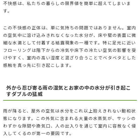
不快感は、私たちの暮らしの限界値を簡単に超えてしまいま
す。
この不快感の正体は、単に気持ちの問題ではありません。室内
の空気中に溶け込みきれなくなった水分が、床や壁の表面に微
細な水滴として付着する結露現象の一種です。特に足元に近い
フローリングは階下からの冷気や床下の冷たい空気の影響を受
けやすく、室内の高い湿度と混ざり合うことでベタベタとした
感触を真っ先に引き起こします。
外から忍び寄る雨の湿気とお家の中の水分が引き起こ
すダブルの猛威
雨が降ると、屋外の空気は水分をこれ以上抱えきれない飽和状
態になります。この外気に含まれる大量の水蒸気が、サッシの
わずかな隙間や換気口、人の出入りを通じて室内に容赦なく侵
入してくるのが第一の要因です。