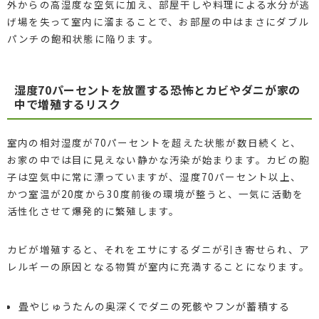
外からの高湿度な空気に加え、部屋干しや料理による水分が逃
げ場を失って室内に溜まることで、お部屋の中はまさにダブル
パンチの飽和状態に陥ります。
湿度70パーセントを放置する恐怖とカビやダニが家の
中で増殖するリスク
室内の相対湿度が70パーセントを超えた状態が数日続くと、
お家の中では目に見えない静かな汚染が始まります。カビの胞
子は空気中に常に漂っていますが、湿度70パーセント以上、
かつ室温が20度から30度前後の環境が整うと、一気に活動を
活性化させて爆発的に繁殖します。
カビが増殖すると、それをエサにするダニが引き寄せられ、ア
レルギーの原因となる物質が室内に充満することになります。
畳やじゅうたんの奥深くでダニの死骸やフンが蓄積する