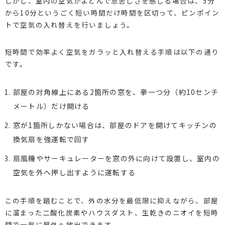
しかし、室内の空気がよどんで息苦しさを感じる場合は、5分
から10分というごく短い時間だけ時間を区切って、ピンポイン
トで空気の入れ替えを行いましょう。
短時間で効率よく空気をガラッと入れ替える手順は以下の通り
です。
部屋の対角線上にある2箇所の窓を、拳一つ分（約10センチ
メートル）だけ開ける
窓が1箇所しかない場合は、部屋のドアを開けてキッチンの
換気扇を強運転で回す
扇風機やサーキュレーターを窓の外に向けて設置し、室内の
空気を外へ押し出すように運転する
この手順を踏むことで、外の水分を最低限に抑えながら、部屋
に溜まった二酸化炭素やハウスダスト、生乾きのニオイを短時
間で一気に屋外へ放出できます。