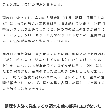
見ると極めて危険な行為と言えます。
雨の日であっても、室内の人間活動（呼吸、調理、部屋干しな
ど）によって内部の水蒸気量は常に増え続けています。24時間
換気システムを止めてしまうと、家の中の空気の動きが完全に
ストップし、クローゼットの奥やベッドの下などの「空気の淀
み」に湿気が容赦なく溜まっていきます。
雨の日に換気効率を最大化するためには、家全体の空気の流れ
（給気口から入り、浴室やトイレの排気口から抜けていくルー
ト）を止めないことが重要です。スイッチは常に「ON」にし
たまま稼働させ、室内の湿った空気を外に押し出し続けましょ
う。一時的に湿度の高い外気が入ってきたとしても、空気の循
環が維持されていれば、壁や家具の表面に結露として定着する
のを防ぐことができます。
調理や入浴で発生する水蒸気を他の部屋に広げないた