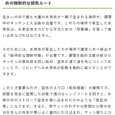
めの強制的な排気ルート
住まいの中で最も大量の水蒸気が一瞬で生まれる場所が、調理
中のキッチンと入浴後の浴室です。これらの場所で発生した水
蒸気は、お家全体をカビから守るための「防衛線」を張って食
い止めなければなりません。
そのためには、水蒸気が発生したその場所で確実に外へ排出す
る「局所的な強制作動」が必要です。調理を始める数分前から
キッチンの換気扇を回し始め、空気の通り道を先につくってお
くことで、リビングへの水蒸気の拡散を劇的に減らすことがで
きます。
このとき重要なのが、空気の入り口（給気経路）の確保です。
部屋を完全に密閉した状態で強力なレンジフードを回すと、お
家の中がストローで空気を吸い込まれたかのような「負圧状
態」になります。すると、窓サッシのわずかな隙間から雨の水
分を含んだ外気が勢いよく室内に引き込まれ、サッシ周りにひ