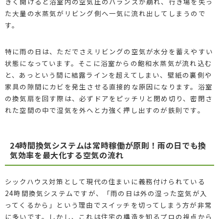
きく開けると浴室内の空気圧のバランスが崩れ、行き場を失っ
た大量の水蒸気がリビング側へ一気に流れ出してしまうので
す。
特に雨の日は、ただでさえリビングの空気が水分を蓄えやすい
状態になっています。そこに浴室からの飽和水蒸気が流れ込む
と、あっという間に結露ラインを超えてしまい、壁紙の裏側や
家具の隙間にカビを発生させる直接的な原因になります。浴室
の換気扇を回す際は、必ずドアをピッチリと閉め切り、密閉さ
れた空間の中で湿気を外へと力強く押し出すのが鉄則です。
24時間換気システムは常時稼働が原則！雨の日でも換
気効率を最大化する空気の流れ
シックハウス対策として現代の住まいに義務付けられている
24時間換気システムですが、「雨の日は外の湿った空気が入
ってくるから」という理由でスイッチを切ってしまう方が非常
に多いです。しかし、これは住宅の構造を知るプロの視点から