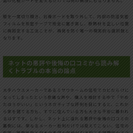
面の化粧シートを変えるだけでは何の解決にもなりません。
壁を一度切り開き、石膏ボードを取り外して、内部の防湿気密
フィルムを気密テープで完全に塞ぎ直し、断熱材を正しい位置
に再固定する工法こそが、再発を防ぐ唯一の現実的な選択肢と
なります。
ネットの悪評や後悔の口コミから読み解
くトラブルの本当の論点
大手ハウスメーカーであるミサワホームの住宅でカビだらけに
なってしまったという悲痛な声や、購入を検討する中で「やめ
たほうがいい」というネガティブな評判を目にすると、これか
ら家を建てる方も、すでに住んでいる方も大きな不安に襲われ
るはずです。しかし、ネット上に溢れる悪評や後悔の口コミの
裏側には、単なるメーカー批判だけでは見えてこない、住宅の
気密・断熱性能と日本の多湿な気候が引き起こす物理的なミス