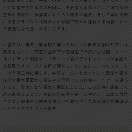
の確保だけでは、一時しのぎにしかなりません。なぜなら、カ
ビが異常発生する真の原因は、高気密な木質パネル工法特有の
空気の滞留や、布基礎がもたらす床下の湿気、そして壁の内部
にあるグラスウール断熱材の隙間で静かに進行する結露といっ
た構造的な問題にあるからです。
本書では、実際に壁を切り開いて分かった断熱欠損のリアルな
実態をもとに、天窓や上げ下げ窓周辺で冷気が引き起こすコー
ルドドラフト現象や、ブラインド裏のデッドスペースが結露す
る物理的メカニズムを解き明かします。さらに、ハウスメーカ
ーの有償工事に頼らず、中間マージンをカットして壁紙の裏や
床下の根本原因から解決する信頼できる修繕パートナーの選び
方まで、具体的な防衛策を網羅しました。この記事を最後まで
読み進めることで、カビの発生源を完全に特定し、二度と再発
させない健康的で快適な住まいを取り戻すための確実な解決ロ
ードマップが手に入ります。