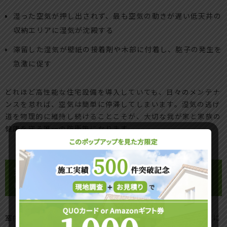
湿った空気が押し出されず、最も空気の動きが遅い低天井の
収納エリアに湿気が沈殿する
滞留した湿気が壁紙の接着剤や木部に付着し、胞子の発生を
急激に促す
どれほど高性能な住宅設備を導入していても、日々のメンテナ
ンスを怠れば、空気は簡単に停滞してしまいます。湿気の逃げ
道を物理的に維持し続けることこそが、大切な我が家と家族の
健康を守る唯一の防衛策になります。
窓ガラスやサッシの周辺だけではない壁
の裏側で静かに広がるカビの脅威
室内の目に見える場所に黒ずみが発生しているとき、実は目に