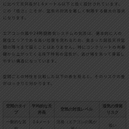
に比べて天井高が1.4メートル以下と低く設計されています。
この「低さ」こそが、空気の対流を著しく制限する最大の盲点
になります。
エアコンの風や24時間換気システムの気流は、基本的に人の
居住エリアである高い位置を流れるため、奥まった超低天井空
間の隅々まで届くことはありません。特にコンクリートの布基
礎から上がってくる床下特有の湿気が、逃げ場を失って滞留し
やすい構造になっています。
空間ごとの特性を比較した以下の表を見ると、そのリスクの差
がはっきりと分かります。
空間のタイ
平均的な天
湿気の滞留
空気の対流レベル
プ
井高
リスク
一般的な居
2.4メート
活発（エアコンの風が
低い
室
ル
届く）