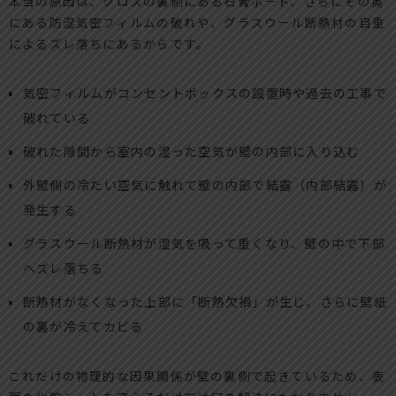
本当の原因は、クロスの裏側にある石膏ボード、さらにその奥
にある防湿気密フィルムの破れや、グラスウール断熱材の自重
によるズレ落ちにあるからです。
気密フィルムがコンセントボックスの設置時や過去の工事で
破れている
破れた隙間から室内の湿った空気が壁の内部に入り込む
外壁側の冷たい空気に触れて壁の内部で結露（内部結露）が
発生する
グラスウール断熱材が湿気を吸って重くなり、壁の中で下部
へズレ落ちる
断熱材がなくなった上部に「断熱欠損」が生じ、さらに壁紙
の裏が冷えてカビる
これだけの物理的な因果関係が壁の裏側で起きているため、表