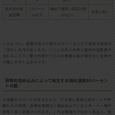
低天井の収
1.4メート
極めて微弱（気流が届
非常に高い
納空間
ル以下
かない）
このように、空間の高さが抑えられていることで空気は完全な
「淀み」を作り出します。ここに冷たい外気と室内の温度差が
加わることで、壁の内部やクロスの表面に逃げ場のない湿気が
付着しやすくなるのです。
荷物の詰め込みによって発生する相対湿度85パーセン
トの罠
大容量のスペースがあるからと、引き渡し直後に段ボールや季
節ものの布団、衣類を隙間なく詰め込んでしまうオーナー様が
非常に多く見受けられます。これは現場のプロから見ると、自