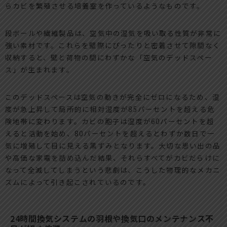
らカビを繁殖させる培養室を作っているようなものです。
段ボールや繊維製品は、空気中の湿気を吸い取る性質が非常に
強い素材です。これらを壁際にぴったりと密着させて隙間なく
収納すると、壁と荷物の間にわずかな「空気のデッドスペー
ス」が生まれます。
このデッドスペースは空気の動きが完全にゼロになるため、湿
度が急上昇して局所的に相対湿度が85パーセントを超える危
険地帯に変わります。カビの胞子は湿度が60パーセントを超
えると活動を始め、80パーセントを超えるとわずか数日で一
気に増殖して目に見える黒ずみとなります。大切な思い出の品
や高価な家電を詰め込んだ結果、それらすべてがカビだらけに
なって全滅してしまうという悲劇は、こうした物理的なメカニ
ズムによって引き起こされているのです。
24時間換気システムの羽根や換気口のメンテナンス不