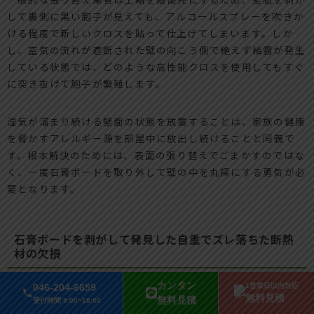
して裏側に黒い胞子が見えても、アルコールスプレーを吹きか
ける程度で新しいクロスを貼って仕上げてしまいます。しか
し、空気の流れが遮断された壁の向こう側で絶えず結露が発生
している状態では、どのような高性能クロスを使用してもすぐ
に突き抜けて胞子が繁殖します。
湿気が溜まり続ける壁面の状態を放置することは、家族の健康
を脅かすアレルギー源を部屋中に放出し続けることと同義で
す。根本解決のためには、表面の張り替えでごまかすのではな
く、一度石膏ボードを取り外して壁の中を丸裸にする勇気が必
要となります。
石膏ボードを剥がして発見した自重でズレ落ちた断熱
材の欠損
カンタン
046-204-6659
1営業日以内対応
実際にカビだらけになったリビングと寝室の石膏ボードを切り
無料見積
無料見積
受付時間 9:00~18:00
開いたところ、衝撃的な光景が広がっていました。壁の内部に