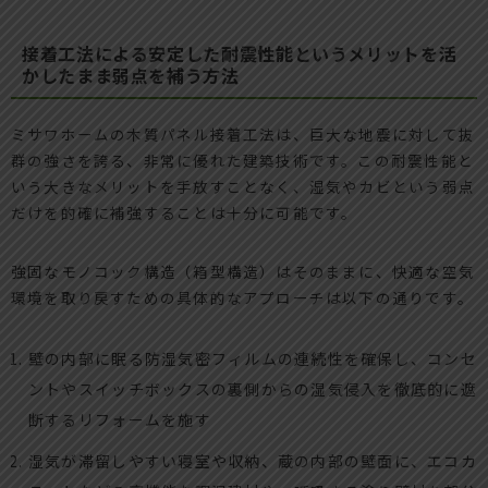
接着工法による安定した耐震性能というメリットを活
かしたまま弱点を補う方法
ミサワホームの木質パネル接着工法は、巨大な地震に対して抜
群の強さを誇る、非常に優れた建築技術です。この耐震性能と
いう大きなメリットを手放すことなく、湿気やカビという弱点
だけを的確に補強することは十分に可能です。
強固なモノコック構造（箱型構造）はそのままに、快適な空気
環境を取り戻すための具体的なアプローチは以下の通りです。
壁の内部に眠る防湿気密フィルムの連続性を確保し、コンセ
ントやスイッチボックスの裏側からの湿気侵入を徹底的に遮
断するリフォームを施す
湿気が滞留しやすい寝室や収納、蔵の内部の壁面に、エコカ