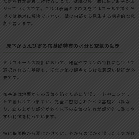
た断熱材が密着し続けることで、壁紙の裏一面に黒い胞子が広
がっていくのです。これは表面のクロスをアルコールで拭くだ
けでは絶対に解決できない、壁の内部から発生する構造的な悲
劇と言えます。
床下から忍び寄る布基礎特有の水分と空気の動き
ミサワホームの設計において、地盤やプランの特性に合わせて
選択される布基礎も、湿気対策の観点からは注意深い検証が必
要です。
布基礎は地面からの湿気を防ぐために防湿シートやコンクリー
トで覆われていますが、完全に密閉されたベタ基礎とは異な
り、立ち上がり部分が多く床下の空気の流れが部分的に滞りや
すい特徴を持っています。
特に梅雨時から夏にかけては、外からの温かく湿った空気がひ