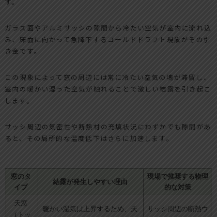
す。
ガラス面やアルミサッシの隙間から冷たい空気が室内に流れ込
み、床面に向かって急降下するコールドドラフト現象がその引
き金です。
この現象によって窓の周辺には常に冷たい空気の塊が滞留し、
室内の暖かい湿った空気が触れることで激しい結露を引き起こ
します。
サッシ周辺の気密性や断熱材の充填状況にわずかでも隙間があ
ると、その局所的な温度低下はさらに加速します。
窓のタ
現場で推奨する物理
結露が発生しやすい理由
イプ
的な対策
天窓
暖かい湿気は上昇するため、天
サッシ周辺の断熱ウ
（トッ