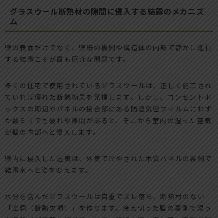
グラスウール断熱材の隙間に侵入する結露のメカニズ
ム
壁の表面だけでなく、壁紙の裏側や構造体の内部で静かに進行
する結露こそが最も厄介な問題です。
多くの住宅で使用されているグラスウールは、正しく施工され
ていれば優れた断熱効果を発揮します。しかし、コンセントボ
ックスの周辺やパネルの接合部にある防湿気密フィルムにわず
か数ミリでも破れや隙間があると、そこから室内の湿った空気
が壁の内部へと侵入します。
壁内に侵入した湿気は、外気で冷やされた木質パネルの裏側で
結露水へと姿を変えます。
水分を含んだグラスウールは自重でズレ落ち、断熱材のない
「空洞（断熱欠損）」を作ります。冷え切った壁の裏側で湿っ