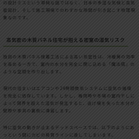
の設計ミスという単純な話ではなく、日本の多湿な気候と高気
密設計、そして施工現場でのわずかな隙間が引き起こす物理現
象なのです。
高気密の木質パネル住宅が抱える密室の湿気リスク
独自の木質パネル接着工法による高い気密性は、冷暖房の効率
を高める一方で、室内の水分を完全に閉じ込める「魔法瓶」の
ような空間を作り出します。
現代の住まいはエアコンや24時間換気システムに空気の循環
を完全に依存しています。しかし、梅雨時や冬場の室内干しに
よって限界を超えた湿気が発生すると、逃げ場を失った水分が
壁際や家具の裏側に滞留します。
特に空気の動きが止まるデッドスペースでは、以下のようにあ
っという間にカビの発育ラインに達してしまいます。