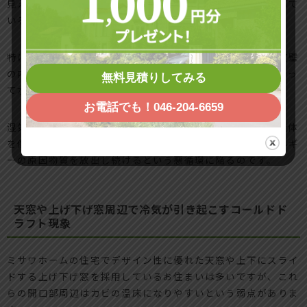
見えない壁の内部や床下ではそれ以上に深刻な状況が進行して
いるケースが少なくありません。
特に高気密な木質パネル工法を採用している住宅では、一度壁
の内部に湿気が侵入してしまうと、その高い密閉性が仇となっ
無料見積りしてみる
て水分が抜けなくなってしまいます。
お電話でも！046-204-6659
湿気が壁の内部に長期間とどまり続けることで、木質の構造体
を傷めるだけでなく、住む人の健康にも影響を及ぼすアレルギ
ーの原因物質を放出し続けるという悪循環に陥るのです。
天窓や上げ下げ窓周辺で冷気が引き起こすコールドド
ラフト現象
ミサワホームの住宅でデザイン性に優れた天窓や上下にスライ
ドする上げ下げ窓を採用しているお住まいは多いですが、これ
らの開口部周辺はカビの温床になりやすいという弱点がありま