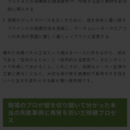
ラットなどの高機能な調湿建材や、呼吸する塗り壁材を部分
的に導入する
窓際のデッドスペースをなくすために、窓を完全に覆い隠す
ブラインドの設置方法を見直し、サーキュレーターやエアコ
ンの気流が窓面に優しく届くレイアウトに変更する
優れた耐震パネル工法という強みをベースに持ちながら、弱点
である「空気のよどみ」と「局所的な温度低下」をピンポイン
トで改善してあげること。これこそが、高額なメーカー主導の
工事に頼ることなく、大切な我が家を健康的で長持ちする住ま
いへと生まれ変わらせる最も賢い選択肢です。
現場のプロが壁を切り開いて分かった本
当の失敗事例と再発を防いだ修繕プロセ
ス