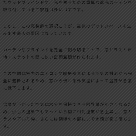
たウッドブラインドや、光を遮るための重厚な遮光カーテンを
取り付けているご家庭は多いはずです。
しかし、この窓装飾の選択こそが、空気のデッドスペースを生
み出す最大の要因になっています。
カーテンやブラインドを完全に閉め切ることで、窓ガラスと布
地・スラットの間に狭い密閉空間が作られます。
この空間は室内のエアコンや暖房器具による空気の対流から完
全に遮断されるため、窓から伝わる外気温によって温度が急激
に低下します。
温度が下がった空気は水分を保持できる限界量が小さくなるた
め、少しの湿気でもあっという間に相対湿度が急上昇し、窓ガ
ラスやアルミ枠、さらには額縁の木部にまで水滴が滴り落ちま
す。