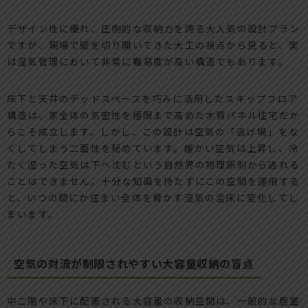
デザイン性に優れ、圧倒的な収納力を誇る大人気の設計プラン
ですが、現場で壁を切り開いてきた大工の視点から見ると、実
は湿気管理において非常に難易度が高い構造でもあります。
床下と天井のデッドスペースを巧みに活用したスキップフロア
構造は、家全体の気密性を極限まで高めた木質パネル住宅だか
らこそ成立します。しかし、この設計は空気の「逃げ場」をな
くしてしまう二面性を秘めています。暖かい空気は上昇し、冷
たく湿った空気は下へ沈むという自然界の物理原則から逃れる
ことはできません。十分な知識を持たずにこの空間を運用する
と、いつの間にか住まい全体を脅かす湿気の温床に変化してし
まいます。
空気の対流が制限されやすい大容量収納の盲点
中二階や床下に配置される大容量の収納空間は、一般的な居室