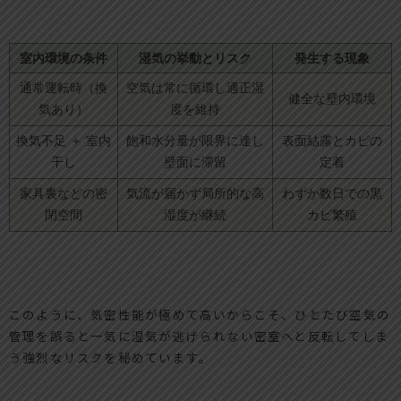
室内環境の条件
湿気の挙動とリスク
発生する現象
通常運転時（換
空気は常に循環し適正湿
健全な壁内環境
気あり）
度を維持
換気不足 ＋ 室内
飽和水分量が限界に達し
表面結露とカビの
干し
壁面に滞留
定着
家具裏などの密
気流が届かず局所的な高
わずか数日での黒
閉空間
湿度が継続
カビ繁殖
このように、気密性能が極めて高いからこそ、ひとたび空気の
管理を誤ると一気に湿気が逃げられない密室へと反転してしま
う強烈なリスクを秘めています。