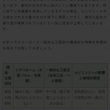
る一方で、室内の水分が外に逃げにくい構造でもあります。特
に床下に布基礎を採用しているモデルの場合、コンクリートか
ら放出される大量の水分が床下に滞留しやすく、適切な空気の
通り道が確保されていないと一気に湿気が上昇してしまいま
す。
大手ハウスメーカーと一般的な工務店の構造的な特徴を物理的
な視点で比較してみましょう。
構
ミサワホーム（木
一般的な工務店
造・
カビリスクへの影響
質パネル・布基
（在来工法・ベ
仕様
と物理的要因
礎）
タ基礎）
項目
構造
極めて高い（隙間
中〜高（施工精
高気密ゆえに、室内
の気
風がほとんど入ら
度によりばらつ
の湿気が外へ逃げに
密性
ない）
きがある）
くい