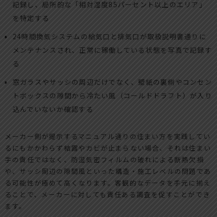
記録し、局所的な「相対湿度85パーセント以上のエリア」
を特定する
24時間換気システムの給気口と排気口が取扱説明書通りに
メンテナンスされ、正常に稼働している状態を写真で記録す
る
窓ガラスやサッシの周辺だけでなく、壁紙の裏側やコンセン
トボックスの隙間から冷たい風（コールドドラフト）が入り
込んでいないか確認する
メーカー側が提示するマニュアル通りの住まい方を実践してい
るにもかかわらず結露やカビが止まらない場合、それは住まい
手の責任ではなく、防湿気密フィルムの破れによる断熱欠損
や、サッシ周辺の隙間風といった構造・施工レベルの問題であ
る可能性が極めて高くなります。客観的なデータを手元に揃え
ることで、メーカーに対しても責任ある調査を促すことができ
ます。