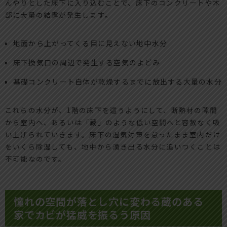
んやりとした床下に入り込むことで、床下のコンクリートや木
部に大量の結露が発生します。
地面から上がってくる目に見えない地中水分
床下換気口の周辺で発生する空気のよどみ
基礎コンクリート自体が乾燥するまでに放出する大量の水分
これらの水分が、1階の床下を這うようにして、断熱材の隙間
から室内へ、あるいは「蔵」のような低い空間へと容赦なく吸
い上げられていきます。床下の湿気対策を怠ったまま室内だけ
をいくら除湿しても、地中から湧き出る水分に追いつくことは
不可能なのです。
憧れの空間が落とし穴に変わる蔵のある
家でカビが猛威を振るう原因