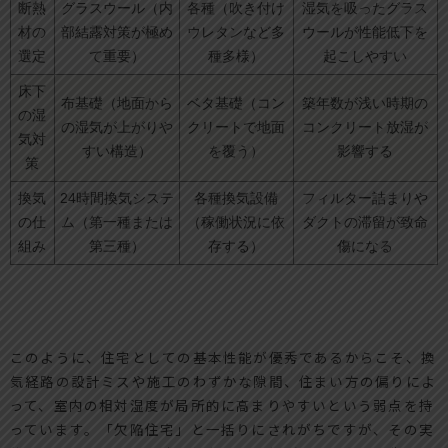
断熱
グラスウール（内
各種（吹き付け
湿気を吸ったグラス
材の
部結露対策が極め
ウレタンなど多
ウールが性能低下を
選定
て重要）
種多様）
起こしやすい
床下
布基礎（地面から
ベタ基礎（コン
築年数が浅い時期の
の湿
の湿気が上がりや
クリートで地面
コンクリート放湿が
気対
すい構造）
を覆う）
影響する
策
換気
24時間換気システ
各種換気設備
フィルター詰まりや
の仕
ム（第一種または
（稼働状況に依
ダクトの滞留が致命
組み
第三種）
存する）
傷になる
このように、住宅としての基本性能が優秀であるからこそ、換
気経路の設計ミスや施工のわずかな隙間、住まい方の偏りによ
って、室内の相対湿度が局所的に高まりやすいという弱点を持
っています。「欠陥住宅」と一括りにされがちですが、その実