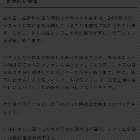
足が招く停滞
高気密・高断熱を謳う現代の木質パネル住宅は、24時間換気
システムが常に正常稼働していることを前提に設計されていま
す。しかし、多くの住まいでこの換気性能が著しく低下してい
る現実があります。
引き渡しから数年が経過したお宅を調査すると、換気ユニット
の給排気口や内部のファンに埃がびっしりと付着し、本来の排
気量の半分も稼働していないケースが多々あります。特に、床
下に設置された換気フィルターや排気グリルは、日常生活の中
で目に入りにくいため掃除が後回しになりがちです。
換気量が不足すると、以下のような悪循環が住まいの中で発生
します。
給排気口に溜まった埃が空気の通り道を塞ぎ、システム全体
の換気風量が低下する