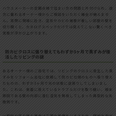
ハウスメーカーの定期点検で住まい方の問題と片付けられ、途
方に暮れるオーナー様からご相談をいただく機会が絶えませ
ん。実際に現場に赴き、湿気やカビの被害が著しい部屋の壁を
切り開くと、カタログスペックだけでは見えてこない驚くべき
実態が浮かび上がります。
防カビクロスに張り替えてもわずか3ヶ月で黒ずみが復
活したリビングの謎
あるオーナー様のご自宅では、リビングのクロスに発生した黒
ずみをリフォーム会社に依頼して防カビ仕様のものへ張り替え
たものの、わずか3ヶ月で元の状態に逆戻りしてしまいまし
た。これは、表面に見えているトラブルだけを取り繕い、根本
原因である壁の内部に潜む湿気を無視してしまった典型的な失
敗例です。
一般的な張り替え業者は工期を最優先にするため、壁紙を剥が