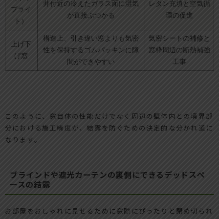
井付近の冷えたガラス面に湿気
レタン充填と空気循
プライ
が直接ぶつかる
環の促進
ト）
構造上、引き違い窓よりも気密
気密シートの補修と
上げ下
性を保持するゴムパッキンに隙
窓枠周辺の断熱補強
げ窓
間ができやすい
工事
このように、窓自体の性能だけでなく周辺の壁体内との境界部
分における施工精度が、結露を防ぐための決定的な分かれ道に
なります。
ブラインドや遮光カーテンの裏側にできるデッドスペ
ースの結露
お部屋をおしゃれに見せるために窓際にぴったりと閉め切られ