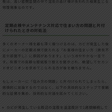
態は、高い密閉空間の中で湿気の逃げ場が失われた結果生じる
物理現象なのです。
定期点検やメンテナンス対応で住まい方の問題と片付
けられたときの対処法
多くのオーナー様を最も深く傷つけるのは、カビが発生した後
にメーカーの定期点検で放たれる「お客様の住まい方（換気不
足や部屋干し）に原因があります」という冷ややかな一言で
す。有償での高額な壁紙張り替えを提示され、絶望してセカン
ドオピニオンを求めてこられる方が後を絶ちません。
もしメーカーに「住み方の問題」と片付けられてしまったら、
感情的に反論するのではなく、以下の具体的なステップで客観
的な証拠を集め、技術的な対話を試みてください。
カビが発生している周辺の湿度を温湿度計で1週間継続して