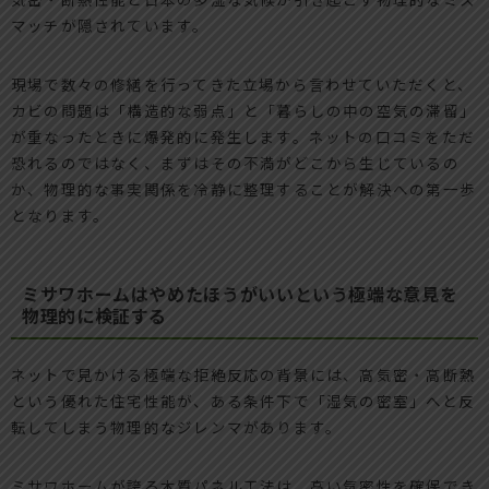
マッチが隠されています。
現場で数々の修繕を行ってきた立場から言わせていただくと、
カビの問題は「構造的な弱点」と「暮らしの中の空気の滞留」
が重なったときに爆発的に発生します。ネットの口コミをただ
恐れるのではなく、まずはその不満がどこから生じているの
か、物理的な事実関係を冷静に整理することが解決への第一歩
となります。
ミサワホームはやめたほうがいいという極端な意見を
物理的に検証する
ネットで見かける極端な拒絶反応の背景には、高気密・高断熱
という優れた住宅性能が、ある条件下で「湿気の密室」へと反
転してしまう物理的なジレンマがあります。
ミサワホームが誇る木質パネル工法は、高い気密性を確保でき