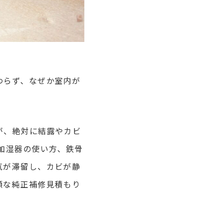
わらず、なぜか室内が
が、絶対に結露やカビ
加湿器の使い方、鉄骨
気が滞留し、カビが静
額な純正補修見積もり