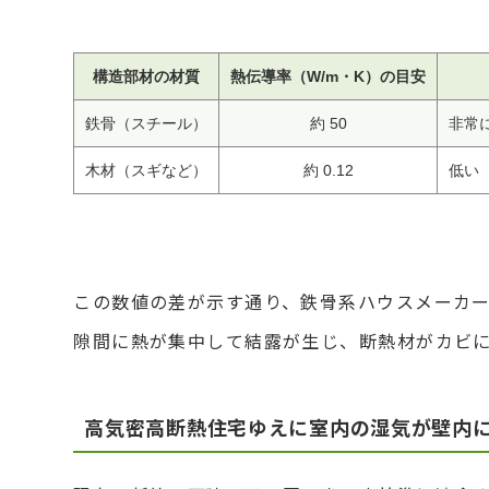
構造部材の材質
熱伝導率（W/m・K）の目安
鉄骨（スチール）
約 50
非常
木材（スギなど）
約 0.12
低い
この数値の差が示す通り、鉄骨系ハウスメーカ
隙間に熱が集中して結露が生じ、断熱材がカビ
高気密高断熱住宅ゆえに室内の湿気が壁内