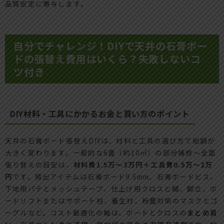
品質安定に寄与します。
自分でチャレンジ！DIYで天井の石膏ボー
ドの張替え費用はいくら？失敗しないコ
ツ付き
DIY材料・工具にかかるお金と買い方のポイント
天井の石膏ボード張替えDIYは、材料と工具の選び方で総額が
大きく変わります。一般的な6畳（約10㎡）の部分補修〜全面
張り替えの目安は、
材料費1.5万〜3万円＋工具費0.5万〜2万
円
です。頻出アイテムは石膏ボード9.5mm、石膏ボードビス、
下地用パテとメッシュテープ、仕上げ用クロスと糊、脚立、ボ
ードリフトまたはサポート柱、養生材、粉塵対策のマスクとゴ
ーグルなど。コスト最適化の軸は、ボードとクロスの
まとめ買