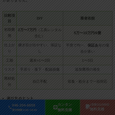
がありません。
比較項
DIY
業者依頼
目
初期費
2万〜7万円
（工具レンタル
5万〜10万円/6畳
用
含む）
仕上が
継ぎ目が出やすい、保証な
保証あり
平滑で均一、
の場
り
し
合が多い
工期
週末×1〜2回
1〜3日
リスク
手戻り・落下・配線損傷
追加費用の発生
廃材処
自己手配
収集・処分まで一括対応
分
選び方のヒント
カンタン
046-204-6659
1営業日以内対応
無料見積
無料見積
受付時間 9:00~18:00
部分補修はDIY
、
全面張替えや下地劣化は業者