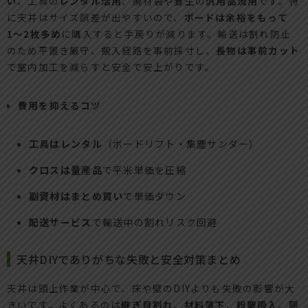
い
、工具の
レンタル活用
、廃材袋や養生の
汎用品流用
です。特
に天井はサイズ誤差が出やすいので、
ボードは余裕をもって
1〜2枚多め
に購入すると手戻りが減ります。輸送は割れ防止
のため平置き厳守、搬入経路を事前採寸し、
長物は事前カット
で室内加工を減らすと安全で安上がりです。
費用を抑えるコツ
工具はレンタル
（ボードリフト・集塵サンダー）
クロスは量産品
で平米単価を圧縮
副資材はまとめ買い
で単価ダウン
配送サービス
で輸送中の割れリスク回避
天井DIYでありがちな失敗と安全対策まとめ
天井は頭上作業が中心で、床や壁のDIYよりも失敗の影響が大
きいです。よくあるのは
継ぎ目割れ
、
材料落下
、
粉塵吸入
、
隠