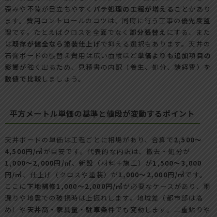
歪みや不陸が目立ちやすく
パテ処理の工程が増える
ことがあり
ます。費用コントロールのコツは、同時に行う工事の優先度整
理です。たとえばクロスを全面でなく
部分張替え
にする、また
は
既存が健全なら塗装仕上げ
で抑える選択もあります。天井の
石膏ボードの張替え費用は広い面積ほど
単価よりも追加項目の
影響
が強く出るため、見積書の内訳（養生、処分、諸経費）を
数値で比較
しましょう。
平方メートル単価の基準と値段が変動するポイント
天井ボードの単価は工程ごとに相場があり、合算で
2,500〜
4,500円/㎡
が目安です。代表的な内訳は、撤去・処分が
1,000〜2,000円/㎡
、新設（材料＋施工）が
1,500〜3,000
円/㎡
、仕上げ（クロスや塗装）が
1,000〜2,000円/㎡
です。
ここに
下地補修1,000〜2,000円/㎡
が必要なケースがあり、雨
漏りや地震での破損時は上振れします。地域差（都市部は高
め）や
天井高・家具量・駐車条件
でも変動します。二重貼りや