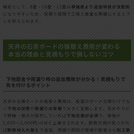
補足として、8畳・10畳・12畳は
単価差より追加項目が支配的
になりやすいため、見積り段階で工程と数量を明確にするとブ
レを抑えられます。
天井の石膏ボードの張替え費用が変わる
本当の理由と見積もりで損しないコツ
下地腐食や雨漏り時の追加費用が分かる！見積もりで
気を付けるポイント
天井の石膏ボードの張替え費用は、表面のボード交換だけでな
く
下地の状態
や
雨漏りの有無
で大きく変動します。含水やカビ
で野縁・根太が腐朽していれば
下地交換が必須
で、単価が
1,000〜2,000円/㎡ほど上乗せされます。断熱欠損が見つかれ
ば
断熱材入れ替え
で追加、雨漏り原因が屋根や配管なら
別工事