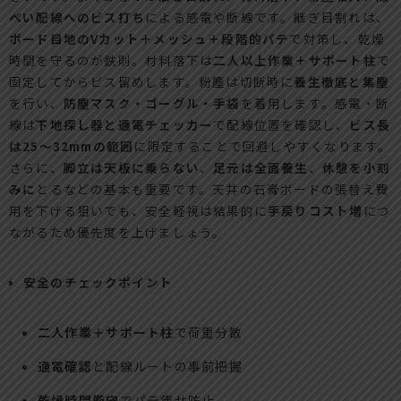
ぺい配線へのビス打ち
による感電や断線です。継ぎ目割れは、
ボード目地のVカット＋メッシュ＋段階的パテ
で対策し、乾燥
時間を守るのが鉄則。材料落下は
二人以上作業＋サポート柱
で
固定してからビス留めします。粉塵は切断時に
養生徹底と集塵
を行い、
防塵マスク・ゴーグル・手袋
を着用します。感電・断
線は
下地探し器と通電チェッカー
で配線位置を確認し、
ビス長
は25〜32mmの範囲
に限定することで回避しやすくなります。
さらに、
脚立は天板に乗らない
、
足元は全面養生
、
休憩を小刻
みに
とるなどの基本も重要です。天井の石膏ボードの張替え費
用を下げる狙いでも、安全軽視は結果的に
手戻りコスト増
につ
ながるため優先度を上げましょう。
安全のチェックポイント
二人作業＋サポート柱
で荷重分散
通電確認
と配線ルートの事前把握
乾燥時間厳守
でパテ痩せ防止