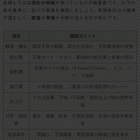
見積もりは
工程別の明細
が揃っているかが最重要です。以下の
表を基準に、抜けや重複を確認しましょう。単価表示は㎡基準
が望ましく、
数量×単価×小計
が追える形が安心です。
項目
確認ポイント
解体・撤去
既存天井の範囲、部分か全面か、天井裏清掃の有無
処分費
石膏ボード・クロス・断熱材の処分量と単価の明示
石膏ボードの厚み（9.5mm/12.5mm）、ビス、パ
材料費
テ、下地材
施工費
㎡単価の根拠、二重張りや目地処理のグレード
クロス品番、下地パテ回数、塗装仕上げ時の塗料等
仕上げ
級
付帯・諸経
養生、運搬、駐車、共用部清掃、足場や高所作業加
費
算
追加条件
雨漏り・下地腐食・電気脱着の単価と発生条件