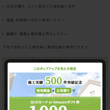
クロス張り
: コスト重視で工期短縮に有利
塗装
: 色調整が自在で補修しやすい
板張り
:
質感と耐久性
を両立しやすい
下地が良好なら工期短縮と費用圧縮が期待できます。
目安費用
工期
仕上げ
向いているケース
（6畳）
目安
5万〜9万
1〜2
予算重視、賃貸の原状回
クロス張り
円
日
復
6万〜11万
2〜3
素材感を残したい、部分
塗装
円
日
補修しやすく
8万〜16万
板張り（ベニヤ・
2〜4
高級感・断熱性も重視