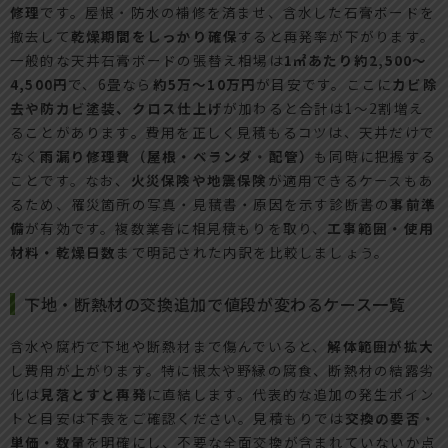
修理
です。屋根・防水の補修を済ませ、含水した石膏ボードを
撤去して
乾燥期間をしっかり確保
すると再発率が下がります。
一般的な天井石膏ボードの張替え相場は
1㎡あたり約2,500〜
4,500円
で、6畳なら
約5万〜10万円
が目安です。ここに
カビ除
去や防カビ塗装、クロス仕上げ
が加わると合計は1〜2割増え
ることがあります。費用を正しく見積もるコツは、天井だけで
なく
雨漏り修理費（屋根・ベランダ・配管）
も同時に把握する
ことです。なお、
火災保険や地震保険
が適用できるケースもあ
るため、罹災箇所の写真・見積書・原因を示す診断書の
事前準
備
が有効です。複数業者に相見積もりを取り、
工事範囲・使用
材料・乾燥日数
まで明記された内訳を比較しましょう。
下地・断熱材の交換追加で値段が変わるケース一覧
含水や腐朽で下地や断熱材まで傷んでいると、
解体範囲が拡大
し費用が上がります。特に根太や野縁の腐食、断熱材の結露劣
化は
見落とすと再発
に直結します。代表的な追加の発生ポイン
トと目安は下表をご確認ください。見積もりでは
交換の要否・
単価・数量
を明確にし、不要な全面交換が含まれていないか点