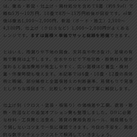
は、撤去・新設・仕上げ・廃材処分を含めて6畳（約9.9㎡）で
概ね5万〜10万円、10畳で8万〜15万円前後が目安です。㎡単
価は撤去1,000〜2,000円、新設（ボード・施工）2,500〜
4,500円、仕上げ（クロスなど）1,000〜2,000円がよくある
レンジです。
まずは面積×単価でサッと総額を把握
できます。
とはいえ、雨漏りや下地の腐食、天井高や吹き抜け、足場の有
無で費用は上下します。含水やカビで下地交換・断熱材入替が
加わると追加費用が発生しやすく、広い面積ほど養生・廃材
量・作業時間も増えます。本記事では6畳・10畳・12畳の具体
例と明細、部分補修と全面張替えの判断基準、見積もりで見落
としがちな項目まで、比較しやすい数値で丁寧に解説します。
仕上げ別（クロス・塗装・板張り）の価格差や工期、遮音・断
熱・防湿などの追加オプション費も整理しました。DIYに必要
な材料・工具費と注意点、賃貸の費用負担ルール、相見積もり
で損しないコツまで一気に確認できます。今日の不安を、具体
的な数字とチェックリストで解消していきましょう。