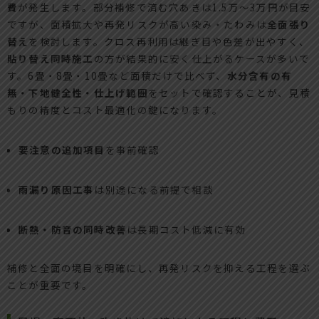
費
が発生します。部分補修で済む穴あきは1.5万〜3万円が目安
ですが、面積拡大や再発リスクが高い染み・たわみは
全面張り
替え
を検討します。クロス再利用は継ぎ目や色差が出やすく、
貼り替え同時施工
の方が結果的に安く仕上がるケースが多いで
す。6畳・8畳・10畳など面積だけで比べず、
水分含有の有
無・下地健全性・仕上げ範囲
をセットで確認することが、見積
もりの精度とコスト最適化の鍵になります。
要注意の追加項目
を事前確認
雨漏り原因工事
は別途になる前提で相談
断熱・防音の同時改善
は長期コスト低減に有効
補修と全面の境目を明確にし、再発リスクを抑える工程を選ぶ
ことが重要です。