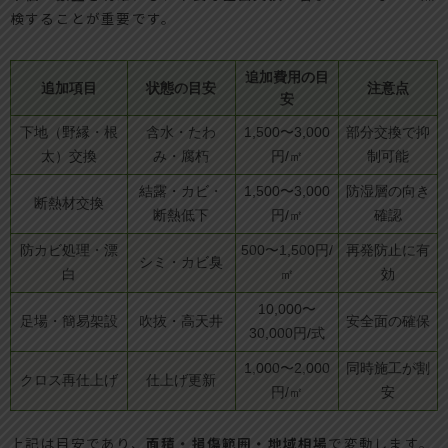
検することが重要です。
追加費用の目
追加項目
状態の目安
注意点
安
下地（野縁・根
含水・たわ
1,500〜3,000
部分交換で抑
太）交換
み・腐朽
円/㎡
制可能
結露・カビ・
1,500〜3,000
防湿層の向き
断熱材交換
断熱低下
円/㎡
確認
防カビ処理・漂
500〜1,500円/
再発防止に有
シミ・カビ臭
白
㎡
効
10,000〜
足場・簡易架設
吹抜・高天井
安全面の確保
30,000円/式
1,000〜2,000
同時施工が割
クロス再仕上げ
仕上げ更新
円/㎡
安
上記は目安であり、
面積・損傷範囲・地域相場
で変動します。