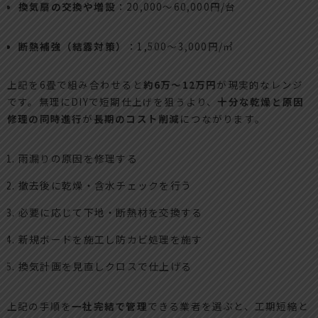
換気扇の交換や増設
：20,000〜60,000円/台
断熱補強（結露対策）
：1,500〜3,000円/㎡
上記を6畳で組み合わせると
約6万〜12万円
が現実的なレンジ
です。無理にDIYで短期仕上げを狙うより、
十分な乾燥と原因
修理の同時進行
が
長期のコスト削減
につながります。
雨漏りの原因を修理する
撤去後に乾燥・含水チェックを行う
必要に応じて下地・断熱材を交換する
新規ボードを施工し防カビ処理を施す
換気計画を見直しクロスで仕上げる
上記の手順を
一社完結で管理
できる業者を選ぶと、工期短縮と