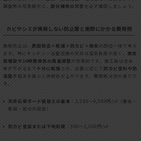
調査時の写真提示と、
部分補修の可否
を必ず確認しましょう。
カビやシミが再発しない防止策と実際にかかる費用例
再発防止は、
原因除去＋乾燥＋防カビ＋換気
の四位一体で考え
ます。特にキッチン・浴室近接の天井は湿気負荷が高く、
換気
扇増設や24時間換気の風量調整
が効果的です。施工後は含水
率が下がるまで
十分に乾燥
させ、必要に応じて
防カビ塗料や防
湿型クロス
を選ぶと持続性が上がります。費用感は次の通りで
す。
天井石膏ボード張替えの基本
：2,500〜4,500円/㎡（撤去・
新設・処分の目安）
防カビ塗装または下地処理
：500〜1,500円/㎡