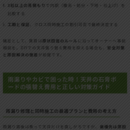
3社以上の見積もり
で内訳（撤去・処分・下地・仕上げ）を
比較する
工期と保証
、クロス同時施工の割引可否で最終決定する
補足として、賃貸は
原状回復のルール
に沿ってオーナーへ事前
相談を。DIYでの天井張り替え費用を抑える場合も、
安全対策
と原因解決の徹底
が前提です。
雨漏りやカビで困った時！天井の石膏ボ
ードの張替え費用と正しい対策ガイド
雨漏り修理と同時施工の最適プランと費用の考え方
雨漏り直後は焦って天井だけを直しがちですが、
最優先は原因