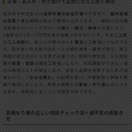
足場・高天井・吹き抜けで追加になる工程と費用
高天井や吹き抜けは
高所作業の安全対策
が不可欠で、
室内足場
の設置
や養生範囲の拡大で費用が上がります。一般的には可搬
式足場やローリングタワーの
搬入・組立・解体
が必要になり、
1室単位で1万〜3万円前後が加算されやすいです。手元と上職
の
二人体制
や、粉じん対策の
シート養生
も工数増につながりま
す。梁が多い吹き抜けはボードの
切り欠き・採寸
が増え、施工
時間が延びる点にも注意が必要です。照明や換気扇、火災報知
器の
脱着・復旧
は電気工事扱いになり、同日調整ができない場
合は再訪コストが発生します。安全と品質を担保するための追
加なので、
「なぜ必要か」
の説明を受け、作業範囲と単価を明
細で確認しましょう。無理な簡略化は
事故・やり直し
のリスク
を高め、結果的に高くつく可能性があります。
見積もり書の正しい項目チェック法＋過不足の見抜き
方