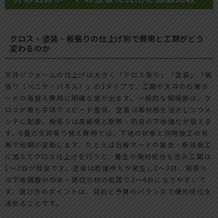
クロス・塗装・板張りの仕上げ別で費用と工期がどう
変わるのか
天井リフォームの仕上げは大きく「クロス張り」「塗装」「板
張り（ベニヤ・パネル）」の3タイプで、工期や天井の石膏ボ
ードの張替え費用に明確な差が出ます。一般的な相場感は、ク
ロスが最も手頃でスピード重視、塗装は素材感を活かしつつメ
ンテに配慮、板張りは高級感と断熱・防音の下地強化が狙えま
す。6畳の天井張り替え費用では、下地の状態と同時施工の有
無で総額が変動します。たとえば石膏ボードの撤去・新規施工
に加えてクロス仕上げを行うと、養生や廃材処分も含み工期は
1〜2日が目安です。塗装は乾燥待ちが発生し2〜3日、板張り
は下地調整や巾木・見切り材の処理で2〜4日になりやすいで
す。選び方のポイントは、目的と予算のバランスで優先順位を
決めることです。