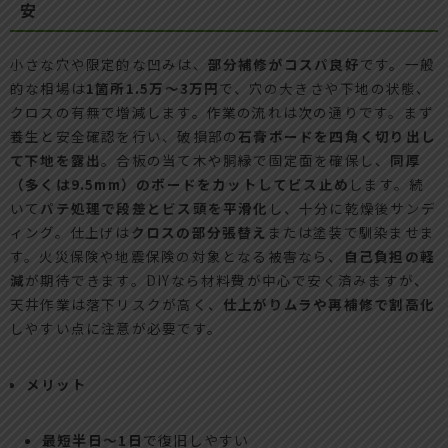
安
小さな穴や限定的な凹みは、
部分補修がコスパ良好
です。一般
的な相場は
1箇所1.5万〜3万円
で、穴の大きさや下地の状態、
クロスの有無で増減します。作業の流れは次の通りです。まず
養生と安全確認を行い、破損部の
石膏ボードを四角く切り出し
て下地を露出
。合板の当て木や胴縁で固定面を確保し、
同厚
（多くは9.5mm）のボードをカットしてビス止め
します。続
いて
パテ処理で段差とビス頭を平滑化
し、十分に乾燥後サンデ
ィング。仕上げは
クロスの部分張替え
または塗装で馴染ませま
す。火災保険や地震保険の対象となる被害なら、
自己負担の軽
減
が期待できます。DIYなら材料費が中心で安く済みますが、
天井作業は落下リスクが高く、
仕上がりムラや再補修で割高化
しやすい点に注意が必要です。
メリット
最短半日〜1日
で復旧しやすい