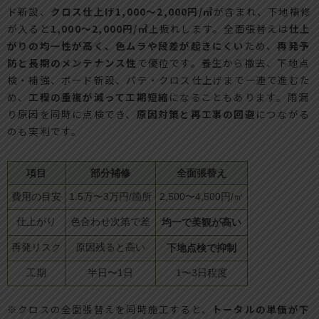
ド新設、
クロス仕上げ1,000〜2,000円/㎡
が含まれ、下地補修
が入ると
1,000〜2,000円/㎡
上振れします。全面張替えは
仕上
がりの均一性が高く、色ムラや段差が起きにくい
ため、
再発予
防と長期のメンテナンス性
で優位です。養生から撤去、下地点
検・補強、ボード新設、パテ・クロス仕上げまで一連で進むた
め、
工程の重複が減って工期短縮
になることもあります。雨漏
り原因を同時に点検でき、
原因対策と再工事の回避
につながる
のも実利です。
項目
部分補修
全面張替え
費用の目安
1.5万〜3万円/箇所
2,500〜4,500円/㎡
仕上がり
色合わせ次第で差
均一で美観が高い
再発リスク
原因残ると高い
下地点検で抑制
工期
半日〜1日
1〜3日程度
※クロスの全面張替えを同時施工すると、
トータルの単価が下