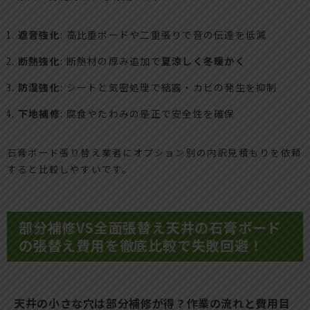
遮音強化
: 高比重ボードや二重張りで音の伝達を低減
断熱強化
: 断熱材の厚み追加で
夏涼しく冬暖かく
防湿強化
: シートと気密処理で結露・カビの発生を抑制
下地補修
: 腐食やたわみの是正で安全性を確保
石膏ボード張り替え業者にオプション別の内訳見積もりを依頼
すると比較しやすいです。
部分補修VS全面張替え天井の石膏ボード
の張替え費用を徹底比較で失敗回避！
天井の小さな穴は部分補修が得？作業の流れと費用目