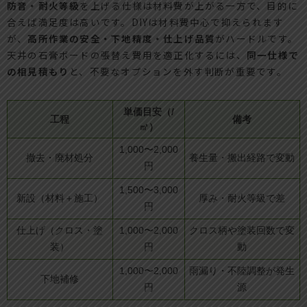
防音・耐火等級
を上げる仕様は材料費が上がる一方で、目的に
合えば満足度は高いです。DIYは材料費中心で抑えられます
が、
高所作業の安全・下地精度・仕上げ品質
がハードルです。
天井の石膏ボードの張替え費用を適正化するには、
同一仕様で
の相見積もり
と、不要なオプションを外す判断が重要です。
単価目安（/
工程
備考
㎡）
1,000〜2,000
撤去・廃材処分
養生量・搬出経路で変動
円
1,500〜3,000
新設（材料＋施工）
厚み・耐火等級で差
円
仕上げ（クロス・塗
1,000〜2,000
クロス柄や塗装回数で変
装）
円
動
1,000〜2,000
雨漏り・不陸調整が発生
下地補修
円
源