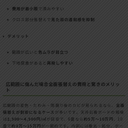
費用が最小限
で済みやすい
クロス部分張替えで
見た目の違和感を抑制
デメリット
範囲が広いと
色ムラが目立つ
下地腐食があると
再発しやすい
広範囲に傷んだ場合全面張替えの費用と驚きのメリッ
ト
広範囲の変色・たわみ・雨漏り後のカビが見られるなら、
全面
張替えが割安になるケース
が多いです。天井石膏ボードの相場
は
2,500〜4,500円/㎡
が目安で、6畳なら
約5万〜10万円
、10
畳で
約8万〜15万円
が一般的です。内訳には撤去・処分、ボー