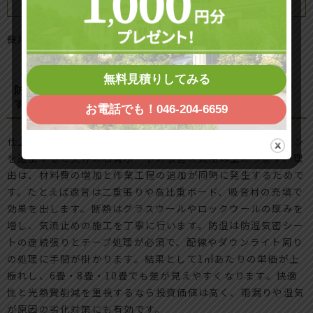
パネル）
円
日
費用は天井面積や下地補修の要否で上下します。
無料見積りしてみる
防音・断熱・防湿などオプション仕様で値段がアップ
する理由
お電話でも！046-204-6659
仕上げが同じでも、
遮音・断熱・防湿
といった機能オプション
を追加すると天井の石膏ボードの張替え費用は上がります。理
由は、材料費の増加と作業工程の追加が同時に発生するためで
す。たとえば遮音は二重張りや高比重ボード、吸音材の充填で
効果を出します。断熱はグラスウールやロックウールの厚みを
増し、気流止めの施工を丁寧に行います。防湿は防湿気密シー
トの連続張りとテープ処理が必須で、配線やダウンライト周り
の処理に手間が掛かります。結果として1㎡あたりの単価が上
振れし、6畳・8畳・10畳でも差が見えやすくなります。快適
性と光熱費削減を重視するなら投資価値は高く、雨漏りや湿気
が原因の劣化対策にも有効です。