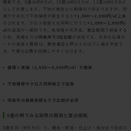
概算でき、6畳は約9.9㎡、10畳は約16.5㎡、12畳は約19.8㎡
として計算します。下地が健全なら相場内で収まりますが、雨
漏りや劣化で下地補修が発生すると
+1,000〜2,000円/㎡
上乗
せされます。クロス張替えを同時に行うと
+1,000〜2,000円/
㎡
の追加が一般的です。地域差や天井高、養生範囲で前後する
ため、見積もりは
同条件で3社比較
が安全です。天井の石膏ボ
ードの張替え費用は、費用構造を押さえればブレ幅を予測で
き、不要な出費を回避しやすくなります。
面積×単価（2,500〜4,500円/㎡）で概算
下地補修やクロス同時施工で加算
同条件の複数見積もりで比較が必須
6畳の例でみる実際の費用と算出根拠
6畳天井（約9.9㎡）で、撤去・新設・仕上げ・処分まで含めた