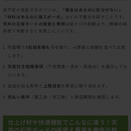
過不足の見抜き方のコツは、
「撤去はあるのに処分がない」
「材料はあるのに施工が一式」
などの不整合を探すことです。
天井の石膏ボードの張替え費用
は見かけの総額より、明細の納
得感で判断すると失敗しにくいです。
同面積で
3社相見積もり
を取り、㎡単価と総額を並べて比較
します。
写真付き指摘事項
（下地腐食・含水・雨染み）を提示しても
らいます。
追加が出る条件と
上限目安
を事前に取り決めます。
支払い条件
（着工金・完工後）と保証期間を確認します。
仕上げ材や快適機能でこんなに違う！天
井の石膏ボードの張替え費用を徹底比較