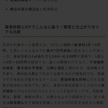
脚立の高さ適正化
と転倒防止
業者依頼とDIYでこんなに違う！費用と仕上がりをリ
アル比較
天井の石膏ボード張替えは、DIYだと
材料＋副資材2万〜5万
円
、工具レンタル込みでも
最大7万円前後
に収まることが多い
一方、業者依頼は
1㎡あたり2,500〜4,500円
が相場で、6畳な
ら
5万〜10万円
が目安です。違いは費用だけでなく、
下地補修
の精度
、
継ぎ目の平滑度
、
工期と保証
に現れます。追加購入や
手戻り、廃材処分費まで含めて比較するのが現実的です。雨漏
りや下地劣化が疑われるケースは、
原因修理を同時
に行える業
者が総合的に有利です。逆に、賃貸の原状回復で小さな穴の
部
分補修
だけならDIYのコストメリットが出やすいです。判断基
準は、面積、損傷の深さ、必要な仕上がり品質の三つ。迷う場
合は
相見積もり
で相場を把握してからDIY可否を決めると無駄