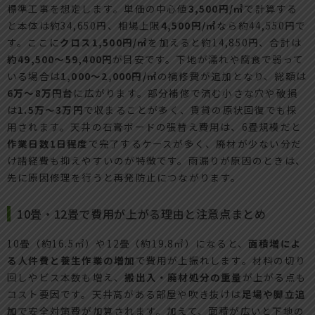
標準工事を想定します。単価の中心値
3,500円/㎡
で計算する
と本体は約34,650円、相場上限
4,500円/㎡
なら約44,550円で
す。ここに
クロス1,500円/㎡
を加えると約14,850円、合計は
約49,500〜59,400円
が目安です。下地が濡れや腐食で弱って
いる場合は
1,000〜2,000円/㎡
の補修費が追加となり、総額は
6万〜8万円台
に広がります。部分補修で済む小さな穴や破損
は
1.5万〜3万円
で収まることが多く、賃貸の原状回復でも採
用されます。天井の石膏ボードの張替え費用は、6畳規模だと
作業日数1日程度
で完了するケースが多く、廃材が少ない分だ
け諸経費も抑えやすいのが特徴です。雨漏りが原因のときは、
先に原因修理を行うと再発防止につながります。
10畳・12畳で費用が上がる理由と注意点まとめ
10畳（約16.5㎡）や12畳（約19.8㎡）になると、
面積増によ
る人件費と養生作業の増加
で費用が上振れします。材料の切り
回しやビス本数も増え、
搬出入・廃材処分の重量
が上がる点も
コスト要因です。天井高がある部屋や吹き抜けは
足場や脚立追
加
で安全対策費が加算されます。加えて、面積が広いと下地の