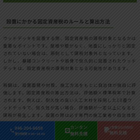
設置にかかる固定資産税のルールと算出方法
ウッドデッキを設置する際、固定資産税の課税対象となるかは
重要なポイントです。屋根や壁がなく、地面にしっかりと固定
されていない場合は、原則として課税対象外となっています。
しかし、基礎コンクリートや鉄骨で恒久的に設置されたウッド
デッキは、固定資産税の課税対象となる可能性があります。
税額は、設置面積や材質、施工方法をもとに自治体が独自に評
価します。固定資産税の算出方法は、評価額×標準税率で計算
されます。例えば、耐久性の高い人工木材を採用した10畳ウ
ッドデッキで、恒久性が高い場合、評価額が一定以上になると
課税が発生します。設置の際は必ず専門の施工業者や自治体窓
口に相談しましょう。
カンタン
046-204-6659
1営業日以内対応
無料見積
無料見積
受付時間 9:00~18:00
固定資産税課税対象の条件と申告の流れ