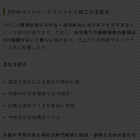
DIYのメリット・デメリットと施工の注意点
DIYには
費用が抑えられる・自分好みにカスタマイズできる
と
いった魅力があります。ただし、
水平取りや基礎強度の確保は
DIY経験がないと難しい
面があり、仕上がりの精度やメンテナ
ンス性に影響します。
主な注意点
高温や湿気による変形対策が必要
作業中の安全確保や法令順守
必要な道具や人手を事前に用意
予想外の追加費用リスク
失敗や不安がある場合は専門業者に相談・依頼するのが安心で