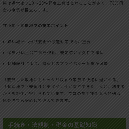
用は通常より10～20%程度上乗せとなることが多く、70万円
台の事例が目立ちます。
狭小地・変形地での施工ポイント
狭い場所は形状変更や段差対応技術が重要
傾斜地は土台工事を強化し安定感と耐久性を確保
特殊設計により、隣家とのプライバシー配慮が可能
「変形した敷地にもピッタリ収まり家族で快適に過ごせる」
「傾斜地でも安全性とデザイン性が両立できた」など、利用者
から高評価が寄せられています。プロの施工技術なら特殊な土
地条件でも安心して導入できます。
手続き・法規制・税金の基礎知識