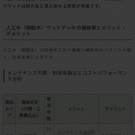
ドウッドは耐久性と見た目の上質感が特長です。
人工木（樹脂木）ウッドデッキの価格帯とメリット・
デメリット
人工木（樹脂木）は天然木に比べ価格と機能性のバランスが良
く、近年非常に人気です。
メンテナンス不要・耐用年数などコストパフォーマン
ス分析
耐
商品
価格目安
用
タイ
（10畳・工
メリット
デメリット
年
プ
事費込み）
数
10
メンテナンスほぼ不