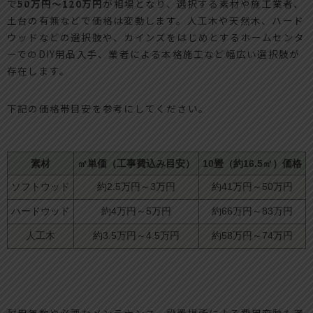
で
50万円～120万円
が相場となり、選択する素材や施工業者、
土台の有無などで価格は変動します。人工木や天然木、ハード
ウッドなどの選択肢や、カインズをはじめとするホームセンタ
ーでのDIY用品入手、業者による本格施工など幅広い選択肢が
存在します。
下記の価格帯目安を参考にしてください。
素材
㎡単価（工事費込み目安）
10畳（約16.5㎡）価格
ソフトウッド
約2.5万円～3万円
約41万円～50万円
ハードウッド
約4万円～5万円
約66万円～83万円
人工木
約3.5万円～4.5万円
約58万円～74万円
耐用年数や必要なメンテナンス、設置場所による費用変動も考