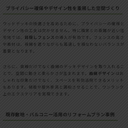
プライバシー確保やデザイン性を重視した空間づくり
ウッドデッキの快適さを高めるために、プライバシーの確保と
デザイン性の工夫は欠かせません。特に隣家との距離が近い住
宅地では、
目隠しフェンス
の導入が有効です。フェンスの高さ
や素材は、視線を遮りながらも風通しを損なわないバランスが
重要となります。
さらに、直線だけでなく曲線のデッキデザインを取り入れるこ
とで、空間に動きと柔らかさが生まれます。
曲線デザイン
はお
しゃれな印象だけでなく、スペースを有効活用できるメリット
もあります。植栽や屋外家具と調和させることで、ワンランク
上のエクステリアを実現できます。
既存敷地・バルコニー活用のリフォームプラン事例