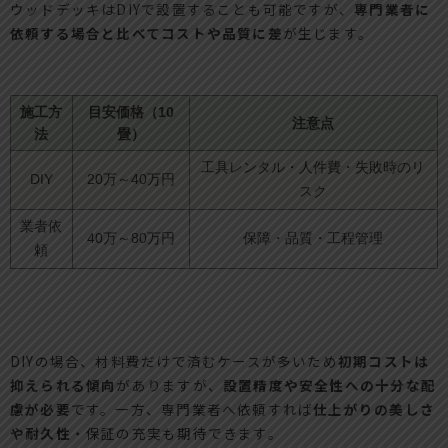
ウッドデッキはDIYで設置することも可能ですが、
専門業者に
依頼する場合と比べてコストや品質に差
が生じます。
施工方
目安価格（10
注意点
法
畳）
工具レンタル・人件費・失敗時のリ
DIY
20万～40万円
スク
業者依
40万～80万円
保障・品質・工程管理
頼
DIYの場合、材料費だけで済むケースが多いため
初期コストは
抑えられる傾向
がありますが、
設置精度や安全性への十分な配
慮が必要
です。一方、専門業者へ依頼すれば
仕上がりの美しさ
や耐久性
・保証の充実も期待できます。