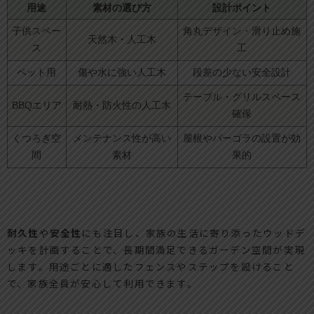
用途
素材の選び方
設計ポイント
子供スペー
角丸デザイン・滑り止め施
天然木・人工木
ス
工
ペット用
傷や水に強い人工木
段差の少ない安全設計
テーブル・グリルスペース
BBQエリア
耐熱・防火性の人工木
確保
くつろぎ空
メンテナンス性が高い
屋根やパーゴラの設置が効
間
素材
果的
耐久性
や
安全性
にも注目し、家族の生活に寄り添ったウッドデ
ッキを計画することで、長期間満足できるガーデン空間が実現
します。用途ごとに適したフェンスやステップを設けること
で、家族全員が安心して利用できます。