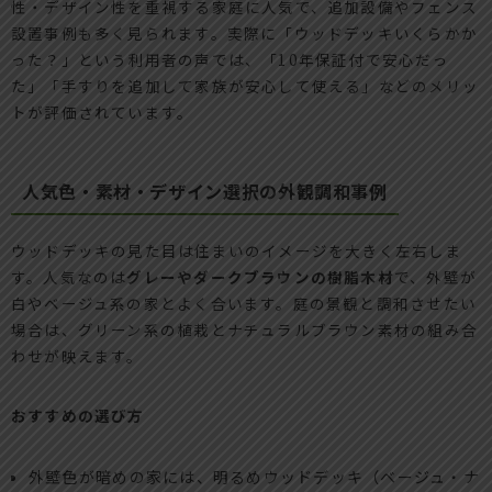
性・デザイン性を重視する家庭に人気で、追加設備やフェンス
設置事例も多く見られます。実際に「ウッドデッキいくらかか
った？」という利用者の声では、「10年保証付で安心だっ
た」「手すりを追加して家族が安心して使える」などのメリッ
トが評価されています。
人気色・素材・デザイン選択の外観調和事例
ウッドデッキの見た目は住まいのイメージを大きく左右しま
す。人気なのは
グレーやダークブラウンの樹脂木材
で、外壁が
白やベージュ系の家とよく合います。庭の景観と調和させたい
場合は、グリーン系の植栽とナチュラルブラウン素材の組み合
わせが映えます。
おすすめの選び方
外壁色が暗めの家には、明るめウッドデッキ（ベージュ・ナ