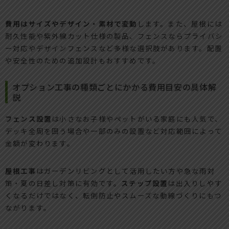
費用はサイズやデザイン・素材で変動
します。また、屋根には
耐久性能や紫外線カット仕様の製品、フェンスならプライバシ
ー対応やデザインフェンスなど多様な選択肢があります。配置
や安全性のための追加設計もおすすめです。
オプション工事の種類ごとにかかる費用目安の具体解
説
フェンス設置
は小さなお子様やペットがいる家庭にも人気で、
デッキ全周を囲う場合や一部のみの設置など対応範囲によって
金額が変わります。
屋根工事
はガーデンリビングとして活用したい方や急な雨対
策・夏の日差し対策に有効です。
ステップ設置
は出入りしやす
くなるだけではなく、転倒防止やスムーズな動線づくりにもつ
ながります。