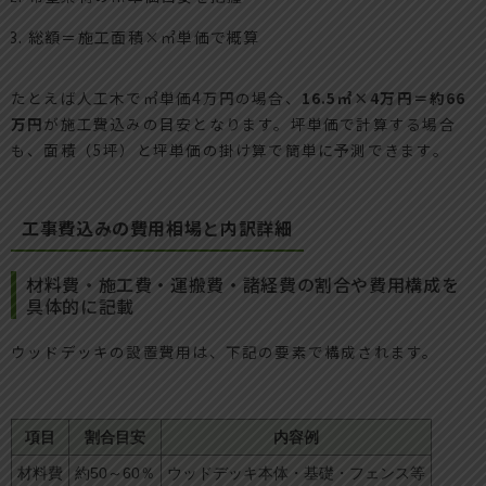
総額＝施工面積×㎡単価で概算
たとえば人工木で㎡単価4万円の場合、
16.5㎡×4万円＝約66
万円
が施工費込みの目安となります。坪単価で計算する場合
も、面積（5坪）と坪単価の掛け算で簡単に予測できます。
工事費込みの費用相場と内訳詳細
材料費・施工費・運搬費・諸経費の割合や費用構成を
具体的に記載
ウッドデッキの設置費用は、下記の要素で構成されます。
項目
割合目安
内容例
材料費
約50～60％
ウッドデッキ本体・基礎・フェンス等