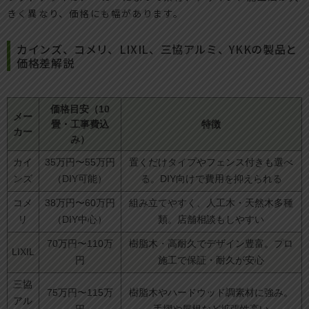
きく異なり、価格にも幅があります。
カインズ、コメリ、LIXIL、三協アルミ、YKKの製品と
価格差解説
価格目安（10
メー
畳・工事費込
特徴
カー
み）
カイ
35万円〜55万円
置くだけタイプやフェンス付きも選べ
ンズ
（DIY可能）
る。DIY向けで費用を抑えられる
コメ
38万円〜60万円
組み立てやすく、人工木・天然木多種
リ
（DIY中心）
類。店舗相談もしやすい
70万円〜110万
樹脂木・高耐久でデザイン豊富。プロ
LIXIL
円
施工で保証・耐久が安心
三協
75万円〜115万
樹脂木やハードウッド調素材に強み。
アル