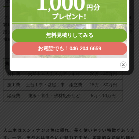
ウッドデッキ10畳の施工費込み価格は、
材料の種類や施工内
容によって幅があります
。
相場は約40万円～80万円前後
が一
般的です。ウッドデッキの価格は次の3つの主要な費用項目で
無料見積りしてみる
構成されます。
お電話でも！046-204-6659
費用項目
内容
目安価格（10畳）
材料費
天然木や人工木のデッキ材
20万～40万円
施工費
土台工事・基礎工事・組立費
15万～30万円
諸経費
運搬・養生・残材処分など
5万～10万円
人工木はメンテナンス性に優れ、長く使いやすい特徴
がありま
す。一方、
天然木は風合いが魅力ですが、定期的な防腐処理が