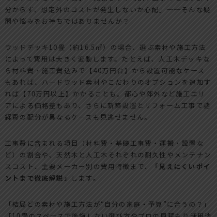
分からず、想定外のコストが発生しないか心配」──そんな疑
問や悩みをお持ちではありませんか？
ウッドデッキ10畳（約16.5㎡）の場合、選ぶ素材や施工方法
によって費用は大きく変動します。たとえば、人工木デッキな
ら材料費・施工費込みで【40万円台】から設置可能なケース
もあれば、ハードウッド素材やこだわりのオプションを追加す
れば【70万円以上】かかることも。都心や郊外など施工エリ
アによる価格差もあり、さらに新築設置とリフォーム工事で諸
経費の配分が異なるケースも見逃せません。
工事費に含まれる項目（材料費・基礎工事費・運搬・設置な
ど）の割合や、天然木と人工木それぞれの耐久性やメンテナン
スコスト、主要メーカー別の費用特徴まで、
「見えにくいポイ
ントまで徹底解説」
します。
「結局どの素材や施工方法が“自分の家庭・予算”に合うの？」
「10畳のスペースで後悔しない選び方やプロの見積もり活用法