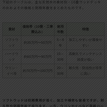
下記のテーブルは、主な天然木の素材別・10畳ウッドデッキ
のおおよその価格と耐用年数をまとめたものです。
価格帯（10畳・工事
耐用
素材
特徴
費込み）
年数
ソフトウ
5～8
加工しやすいが腐食や
約35万円〜50万円
ッド
年
すい
ハードウ
15～
高耐久でメンテナンス
約60万円〜90万円
ッド
30年
頻度が低い
ウリン・
20～
耐久性・防虫性が非常
約70万円〜100万円
イペ等
30年
に高い
ソフトウッドは初期費用が低く、加工や補修も容易ですが、耐
久性や防腐性能で劣ります。一方、ウリンやイペなど高級ハー