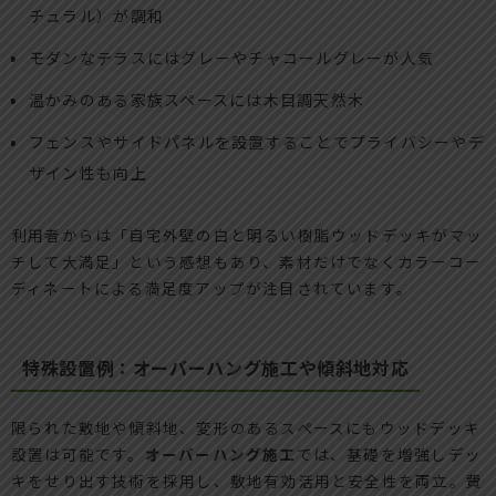
チュラル）が調和
モダンなテラスにはグレーやチャコールグレーが人気
温かみのある家族スペースには木目調天然木
フェンスやサイドパネルを設置することでプライバシーやデ
ザイン性も向上
利用者からは「自宅外壁の白と明るい樹脂ウッドデッキがマッ
チして大満足」という感想もあり、素材だけでなくカラーコー
ディネートによる満足度アップが注目されています。
特殊設置例：オーバーハング施工や傾斜地対応
限られた敷地や傾斜地、変形のあるスペースにもウッドデッキ
設置は可能です。
オーバーハング施工
では、基礎を増強しデッ
キをせり出す技術を採用し、敷地有効活用と安全性を両立。費