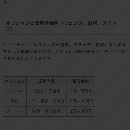
す
。
オプションの費用追加例（フェンス、屋根、ステッ
プ）
ウッドデッキには
フェンスや屋根、ステップ（階段）などのオ
プション追加
が可能です。これらは用途や安全性・デザイン性
を高めるために人気です。
オプション
工事内容
目安価格
フェンス
目隠し・安全柵
2万～8万円
屋根
テラス屋根・日除け
10万～20万円
ステップ
階段・段差解消
1万～3万円