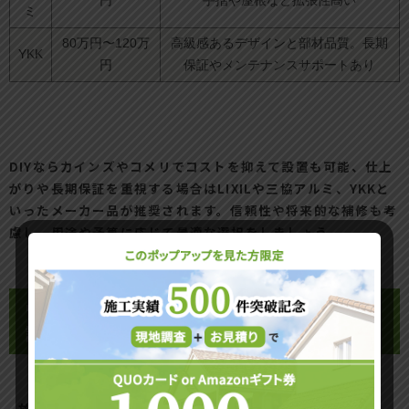
円
手摺や屋根など拡張性高い
ミ
80万円〜120万
高級感あるデザインと部材品質。長期
YKK
円
保証やメンテナンスサポートあり
DIYならカインズやコメリでコストを抑えて設置も可能、仕上
がりや長期保証を重視する場合はLIXILや三協アルミ、YKKと
いったメーカー品が推奨されます。信頼性や将来的な補修も考
慮し、用途や予算に応じて最適な選択をしましょう。
ウッドデッキ施工費用と工事パターンの
詳細
施工費込み価格の目安と費用項目内訳