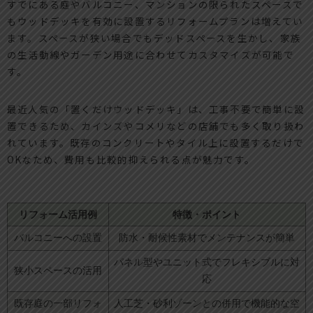
すでにある庭やバルコニー、マンションの限られたスペースで
もウッドデッキを有効に設置するリフォームプランは増えてい
ます。スペースが狭い場合でもデッドスペースを生かし、家族
の生活動線やガーデン用途に合わせてカスタマイズが可能で
す。
最近人気の「置くだけウッドデッキ」は、工事不要で簡単に設
置できるため、カインズやコメリなどの店舗でも多く取り扱わ
れています。既存のコンクリートやタイル上に設置するだけで
OKなため、費用も比較的抑えられる点が魅力です。
リフォーム活用例
特徴・ポイント
バルコニーへの設置
防水・耐候性素材でメンテナンスが簡単
パネル型やユニット式でフレキシブルに対
狭小スペースの活用
応
既存庭の一部リフォ
人工芝・砂利ゾーンとの併用で機能的な空