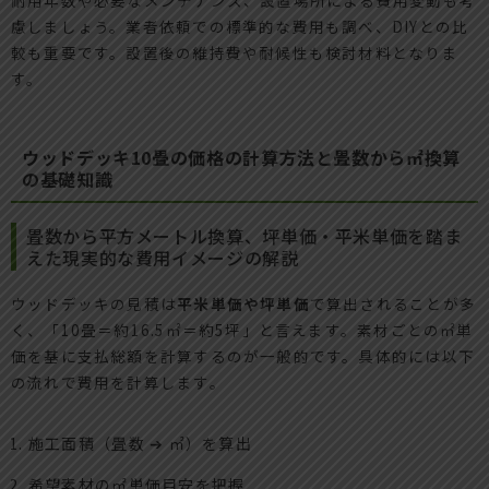
慮しましょう。業者依頼での標準的な費用も調べ、DIYとの比
較も重要です。設置後の維持費や耐候性も検討材料となりま
す。
ウッドデッキ10畳の価格の計算方法と畳数から㎡換算
の基礎知識
畳数から平方メートル換算、坪単価・平米単価を踏ま
えた現実的な費用イメージの解説
ウッドデッキの見積は
平米単価や坪単価
で算出されることが多
く、「10畳＝約16.5㎡＝約5坪」と言えます。素材ごとの㎡単
価を基に支払総額を計算するのが一般的です。具体的には以下
の流れで費用を計算します。
施工面積（畳数 ➔ ㎡）を算出
希望素材の㎡単価目安を把握