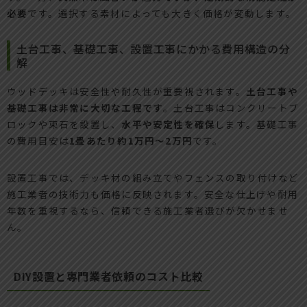
必要
です。選択する素材によっても大きく価格が変動します。
土台工事、基礎工事、設置工事にかかる費用構造の分
解
ウッドデッキは安全性や耐久性が重要視されます。
土台工事や
基礎工事は非常に大切な工程です
。土台工事はコンクリートブ
ロックや束石を設置し、
水平や安定性を確保
します。基礎工事
の費用目安は
1畳あたり約1万円～2万円
です。
設置工事では、デッキ材の組み立てやフェンスの取り付けなど
施工業者の技術力も価格に反映されます。安全な仕上げや耐用
年数を重視するなら、信頼できる施工業者選びが欠かせませ
ん。
DIY設置と専門業者依頼のコスト比較