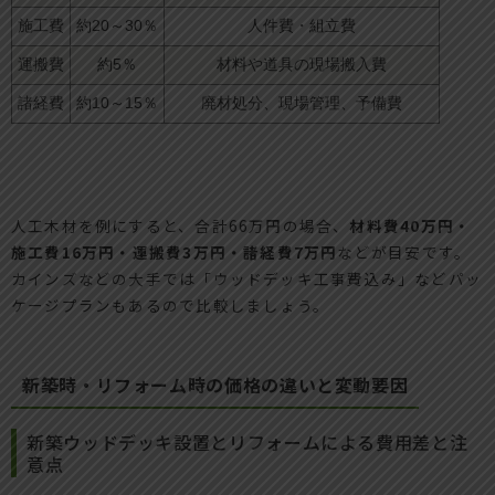
施工費
約20～30％
人件費・組立費
運搬費
約5％
材料や道具の現場搬入費
諸経費
約10～15％
廃材処分、現場管理、予備費
人工木材を例にすると、合計66万円の場合、
材料費40万円・
施工費16万円・運搬費3万円・諸経費7万円
などが目安です。
カインズなどの大手では「ウッドデッキ工事費込み」などパッ
ケージプランもあるので比較しましょう。
新築時・リフォーム時の価格の違いと変動要因
新築ウッドデッキ設置とリフォームによる費用差と注
意点