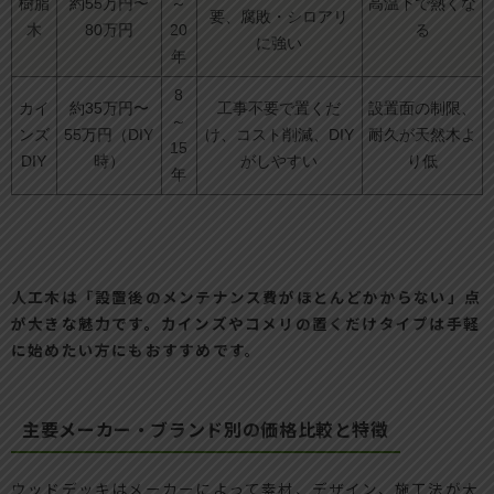
樹脂
約55万円〜
～
高温下で熱くな
要、腐敗・シロアリ
木
80万円
20
る
に強い
年
8
カイ
約35万円〜
工事不要で置くだ
設置面の制限、
～
ンズ
55万円（DIY
け、コスト削減、DIY
耐久が天然木よ
15
DIY
時）
がしやすい
り低
年
人工木は「設置後のメンテナンス費がほとんどかからない」点
が大きな魅力です。カインズやコメリの置くだけタイプは手軽
に始めたい方にもおすすめです。
主要メーカー・ブランド別の価格比較と特徴
ウッドデッキはメーカーによって素材、デザイン、施工法が大