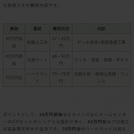
な実例とその費用内訳です。
事例
素材
費用目安
内訳
30万円前
27～33万
樹脂人工木
デッキ本体+簡易基礎工事
後
円
50万円前
48～55万
天然ウッド
デッキ・塗装・基礎・手すり
後
円
ハードウッ
70～79万
高耐久材・複雑な基礎・フェ
70万円台
ド
円
ンス
ポイントとして、
30万円前後
ならカインズなどホームセンタ
ーのDIYセットやシンプルな設計が多く、
50万円台
はプロ施工
の高品質天然木が主流です。
70万円台
のハードウッドは耐久